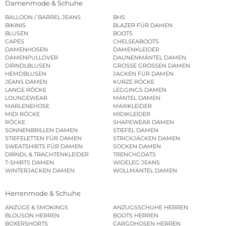
Damenmode & Schuhe
BALLOON / BARREL JEANS
BHS
BIKINIS
BLAZER FÜR DAMEN
BLUSEN
BOOTS
CAPES
CHELSEABOOTS
DAMENHOSEN
DAMENKLEIDER
DAMENPULLOVER
DAUNENMÄNTEL DAMEN
DIRNDLBLUSEN
GROSSE GRÖSSEN DAMEN
HEMDBLUSEN
JACKEN FÜR DAMEN
JEANS DAMEN
KURZE RÖCKE
LANGE RÖCKE
LEGGINGS DAMEN
LOUNGEWEAR
MÄNTEL DAMEN
MARLENEHOSE
MAXIKLEIDER
MIDI RÖCKE
MIDIKLEIDER
RÖCKE
SHAPEWEAR DAMEN
SONNENBRILLEN DAMEN
STIEFEL DAMEN
STIEFELETTEN FÜR DAMEN
STRICKJACKEN DAMEN
SWEATSHIRTS FÜR DAMEN
SOCKEN DAMEN
DIRNDL & TRACHTENKLEIDER
TRENCHCOATS
T-SHIRTS DAMEN
WIDELEG JEANS
WINTERJACKEN DAMEN
WOLLMÄNTEL DAMEN
Herrenmode & Schuhe
ANZÜGE & SMOKINGS
ANZUGSSCHUHE HERREN
BLOUSON HERREN
BOOTS HERREN
BOXERSHORTS
CARGOHOSEN HERREN