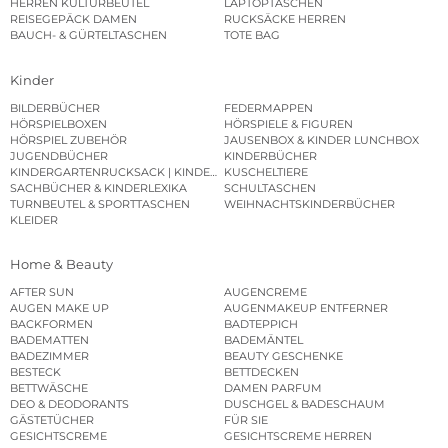
HERREN KULTURBEUTEL
LAPTOPTASCHEN
REISEGEPÄCK DAMEN
RUCKSÄCKE HERREN
BAUCH- & GÜRTELTASCHEN
TOTE BAG
Kinder
BILDERBÜCHER
FEDERMAPPEN
HÖRSPIELBOXEN
HÖRSPIELE & FIGUREN
HÖRSPIEL ZUBEHÖR
JAUSENBOX & KINDER LUNCHBOX
JUGENDBÜCHER
KINDERBÜCHER
KINDERGARTENRUCKSACK | KINDERGARTENBEUTEL
KUSCHELTIERE
SACHBÜCHER & KINDERLEXIKA
SCHULTASCHEN
TURNBEUTEL & SPORTTASCHEN
WEIHNACHTSKINDERBÜCHER
KLEIDER
Home & Beauty
AFTER SUN
AUGENCREME
AUGEN MAKE UP
AUGENMAKEUP ENTFERNER
BACKFORMEN
BADTEPPICH
BADEMATTEN
BADEMÄNTEL
BADEZIMMER
BEAUTY GESCHENKE
BESTECK
BETTDECKEN
BETTWÄSCHE
DAMEN PARFUM
DEO & DEODORANTS
DUSCHGEL & BADESCHAUM
GÄSTETÜCHER
FÜR SIE
GESICHTSCREME
GESICHTSCREME HERREN