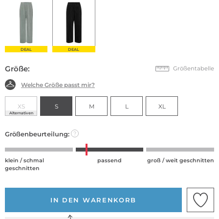
DEAL
DEAL
Größe:
Größentabelle
Welche Größe passt mir?
XS
S
M
L
XL
Alternativen
Größenbeurteilung:
?
klein / schmal
passend
groß / weit geschnitten
geschnitten
IN DEN WARENKORB