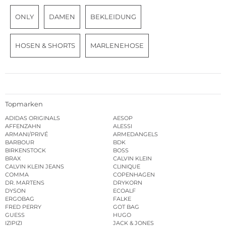
ONLY
DAMEN
BEKLEIDUNG
HOSEN & SHORTS
MARLENEHOSE
Topmarken
ADIDAS ORIGINALS
AESOP
AFFENZAHN
ALESSI
ARMANI/PRIVÉ
ARMEDANGELS
BARBOUR
BDK
BIRKENSTOCK
BOSS
BRAX
CALVIN KLEIN
CALVIN KLEIN JEANS
CLINIQUE
COMMA
COPENHAGEN
DR. MARTENS
DRYKORN
DYSON
ECOALF
ERGOBAG
FALKE
FRED PERRY
GOT BAG
GUESS
HUGO
IZIPIZI
JACK & JONES