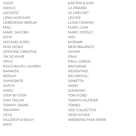
JOOP!
KAPTEN & SON
KIEHL’S
LA PRAIRIE
LACOSTE
LE CREUSET
LENA HOSCHEK
LEVI’S®
LIEBESKIND BERLIN
LUISA CERANO
MAC
MARC CAIN
MARC JACOBS
MARC O’POLO
MCM
MEY
MICHAEL KORS
MONARI
MOS MOSH
NEW BALANCE
OFFICINE CREATIVE
OLYMP
ON SCHUHE
ONLY
OPUS
PAUL GREEN
POLO RALPH LAUREN
RAGWEAR
RAINKISS
REISENTHEL
REPLAY
RICHROYAL
SAMSONITE
SANETTA
SATCH
SKINY
SMEG
SOMEDAY
STEP BY STEP
TOM FORD
TOM TAILOR
TOMMY HILFIGER
TOMMY JEANS
TONIES
TRIUMPH
VEE COLLECTIVE
VEJA
VERO MODA
VILLEROY & BOCH
WEEKEND MAX MARA
WMF