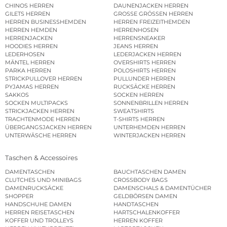
CHINOS HERREN
DAUNENJACKEN HERREN
GILETS HERREN
GROSSE GRÖSSEN HERREN
HERREN BUSINESSHEMDEN
HERREN FREIZEITHEMDEN
HERREN HEMDEN
HERRENHOSEN
HERRENJACKEN
HERRENSNEAKER
HOODIES HERREN
JEANS HERREN
LEDERHOSEN
LEDERJACKEN HERREN
MÄNTEL HERREN
OVERSHIRTS HERREN
PARKA HERREN
POLOSHIRTS HERREN
STRICKPULLOVER HERREN
PULLUNDER HERREN
PYJAMAS HERREN
RUCKSÄCKE HERREN
SAKKOS
SOCKEN HERREN
SOCKEN MULTIPACKS
SONNENBRILLEN HERREN
STRICKJACKEN HERREN
SWEATSHIRTS
TRACHTENMODE HERREN
T-SHIRTS HERREN
ÜBERGANGSJACKEN HERREN
UNTERHEMDEN HERREN
UNTERWÄSCHE HERREN
WINTERJACKEN HERREN
Taschen & Accessoires
DAMENTASCHEN
BAUCHTASCHEN DAMEN
CLUTCHES UND MINIBAGS
CROSSBODY BAGS
DAMENRUCKSÄCKE
DAMENSCHALS & DAMENTÜCHER
SHOPPER
GELDBÖRSEN DAMEN
HANDSCHUHE DAMEN
HANDTASCHEN
HERREN REISETASCHEN
HARTSCHALENKOFFER
KOFFER UND TROLLEYS
HERREN KOFFER