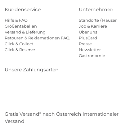
Kundenservice
Unternehmen
Hilfe & FAQ
Standorte / Häuser
Größentabellen
Job & Karriere
Versand & Lieferung
Über uns
Retouren & Reklamationen FAQ
PlusCard
Click & Collect
Presse
Click & Reserve
Newsletter
Gastronomie
Unsere Zahlungsarten
Klarna
Paypal
Mastercard
Visa
Diners
Eps
Shop
Applepay
Amazon
Gratis Versand* nach Österreich Internationaler
Versand