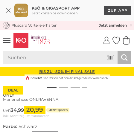
K&Ö & GIGASPORT APP
ZUR APP
Jetzt kostenlos downloaden
Pluscard Vorteile erhalten
KOSTENLOSER VERSAND* & RÜCKVERSAND
Jetzt anmelden
UNSERE APP
CLICK &
CLICK &
COLLECT
RESERVE
BIS ZU -50% IM FINAL SALE
Beliebt!
Eine Person hat den Artikel gerade im Warenkorb
DEAL
ONLY
Marlenehose ONLRAVENNA
20,99
34,99
Jetzt
sparen
UVP
inkl. Mwst zzgl.
Versandkosten
Farbe:
Schwarz