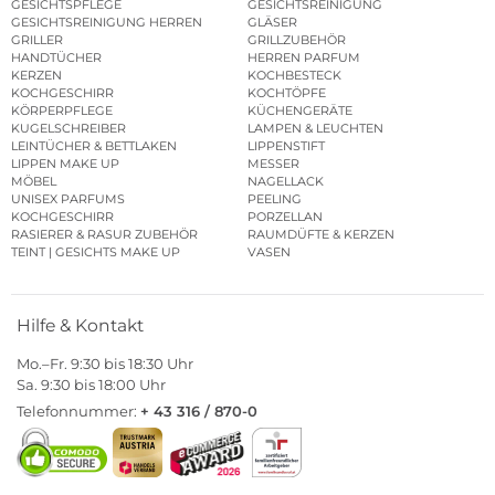
GESICHTSPFLEGE
GESICHTSREINIGUNG
GESICHTSREINIGUNG HERREN
GLÄSER
GRILLER
GRILLZUBEHÖR
HANDTÜCHER
HERREN PARFUM
KERZEN
KOCHBESTECK
KOCHGESCHIRR
KOCHTÖPFE
KÖRPERPFLEGE
KÜCHENGERÄTE
KUGELSCHREIBER
LAMPEN & LEUCHTEN
LEINTÜCHER & BETTLAKEN
LIPPENSTIFT
LIPPEN MAKE UP
MESSER
MÖBEL
NAGELLACK
UNISEX PARFUMS
PEELING
KOCHGESCHIRR
PORZELLAN
RASIERER & RASUR ZUBEHÖR
RAUMDÜFTE & KERZEN
TEINT | GESICHTS MAKE UP
VASEN
Hilfe & Kontakt
Mo.–Fr. 9:30 bis 18:30 Uhr
Sa. 9:30 bis 18:00 Uhr
Telefonnummer:
+ 43 316 / 870-0