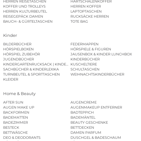
HERREN REISETASCHEN
HARTSCHALENKOFFER
KOFFER UND TROLLEYS
HERREN KOFFER
HERREN KULTURBEUTEL
LAPTOPTASCHEN
REISEGEPÄCK DAMEN
RUCKSÄCKE HERREN
BAUCH- & GÜRTELTASCHEN
TOTE BAG
Kinder
BILDERBÜCHER
FEDERMAPPEN
HÖRSPIELBOXEN
HÖRSPIELE & FIGUREN
HÖRSPIEL ZUBEHÖR
JAUSENBOX & KINDER LUNCHBOX
JUGENDBÜCHER
KINDERBÜCHER
KINDERGARTENRUCKSACK | KINDERGARTENBEUTEL
KUSCHELTIERE
SACHBÜCHER & KINDERLEXIKA
SCHULTASCHEN
TURNBEUTEL & SPORTTASCHEN
WEIHNACHTSKINDERBÜCHER
KLEIDER
Home & Beauty
AFTER SUN
AUGENCREME
AUGEN MAKE UP
AUGENMAKEUP ENTFERNER
BACKFORMEN
BADTEPPICH
BADEMATTEN
BADEMÄNTEL
BADEZIMMER
BEAUTY GESCHENKE
BESTECK
BETTDECKEN
BETTWÄSCHE
DAMEN PARFUM
DEO & DEODORANTS
DUSCHGEL & BADESCHAUM