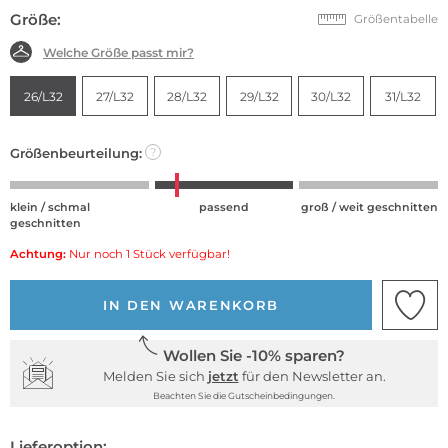
Größe:
Größentabelle
Welche Größe passt mir?
26/L32
27/L32
28/L32
29/L32
30/L32
31/L32
Größenbeurteilung:
?
klein / schmal
passend
groß / weit geschnitten
geschnitten
Achtung:
Nur noch 1 Stück verfügbar!
IN DEN WARENKORB
Wollen Sie -10% sparen?
Melden Sie sich
jetzt
für den Newsletter an.
Beachten Sie die Gutscheinbedingungen.
Lieferoption: