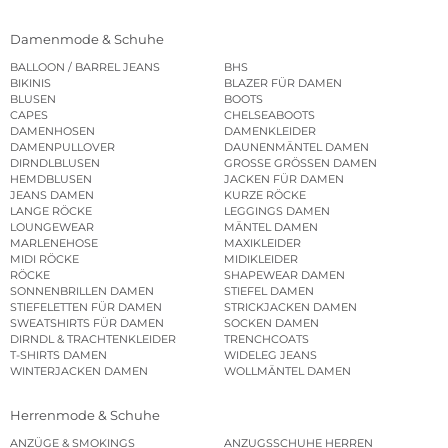
Damenmode & Schuhe
BALLOON / BARREL JEANS
BHS
BIKINIS
BLAZER FÜR DAMEN
BLUSEN
BOOTS
CAPES
CHELSEABOOTS
DAMENHOSEN
DAMENKLEIDER
DAMENPULLOVER
DAUNENMÄNTEL DAMEN
DIRNDLBLUSEN
GROSSE GRÖSSEN DAMEN
HEMDBLUSEN
JACKEN FÜR DAMEN
JEANS DAMEN
KURZE RÖCKE
LANGE RÖCKE
LEGGINGS DAMEN
LOUNGEWEAR
MÄNTEL DAMEN
MARLENEHOSE
MAXIKLEIDER
MIDI RÖCKE
MIDIKLEIDER
RÖCKE
SHAPEWEAR DAMEN
SONNENBRILLEN DAMEN
STIEFEL DAMEN
STIEFELETTEN FÜR DAMEN
STRICKJACKEN DAMEN
SWEATSHIRTS FÜR DAMEN
SOCKEN DAMEN
DIRNDL & TRACHTENKLEIDER
TRENCHCOATS
T-SHIRTS DAMEN
WIDELEG JEANS
WINTERJACKEN DAMEN
WOLLMÄNTEL DAMEN
Herrenmode & Schuhe
ANZÜGE & SMOKINGS
ANZUGSSCHUHE HERREN