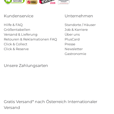
Kundenservice
Unternehmen
Hilfe & FAQ
Standorte / Häuser
Größentabellen
Job & Karriere
Versand & Lieferung
Über uns
Retouren & Reklamationen FAQ
PlusCard
Click & Collect
Presse
Click & Reserve
Newsletter
Gastronomie
Unsere Zahlungsarten
Klarna
Paypal
Mastercard
Visa
Diners
Eps
Shop
Applepay
Amazon
Gratis Versand* nach Österreich Internationaler
Versand