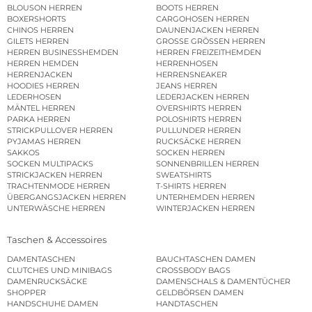
BLOUSON HERREN
BOOTS HERREN
BOXERSHORTS
CARGOHOSEN HERREN
CHINOS HERREN
DAUNENJACKEN HERREN
GILETS HERREN
GROSSE GRÖSSEN HERREN
HERREN BUSINESSHEMDEN
HERREN FREIZEITHEMDEN
HERREN HEMDEN
HERRENHOSEN
HERRENJACKEN
HERRENSNEAKER
HOODIES HERREN
JEANS HERREN
LEDERHOSEN
LEDERJACKEN HERREN
MÄNTEL HERREN
OVERSHIRTS HERREN
PARKA HERREN
POLOSHIRTS HERREN
STRICKPULLOVER HERREN
PULLUNDER HERREN
PYJAMAS HERREN
RUCKSÄCKE HERREN
SAKKOS
SOCKEN HERREN
SOCKEN MULTIPACKS
SONNENBRILLEN HERREN
STRICKJACKEN HERREN
SWEATSHIRTS
TRACHTENMODE HERREN
T-SHIRTS HERREN
ÜBERGANGSJACKEN HERREN
UNTERHEMDEN HERREN
UNTERWÄSCHE HERREN
WINTERJACKEN HERREN
Taschen & Accessoires
DAMENTASCHEN
BAUCHTASCHEN DAMEN
CLUTCHES UND MINIBAGS
CROSSBODY BAGS
DAMENRUCKSÄCKE
DAMENSCHALS & DAMENTÜCHER
SHOPPER
GELDBÖRSEN DAMEN
HANDSCHUHE DAMEN
HANDTASCHEN