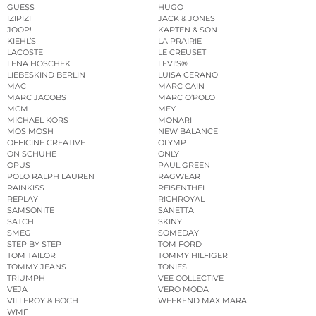
GUESS
HUGO
IZIPIZI
JACK & JONES
JOOP!
KAPTEN & SON
KIEHL’S
LA PRAIRIE
LACOSTE
LE CREUSET
LENA HOSCHEK
LEVI’S®
LIEBESKIND BERLIN
LUISA CERANO
MAC
MARC CAIN
MARC JACOBS
MARC O’POLO
MCM
MEY
MICHAEL KORS
MONARI
MOS MOSH
NEW BALANCE
OFFICINE CREATIVE
OLYMP
ON SCHUHE
ONLY
OPUS
PAUL GREEN
POLO RALPH LAUREN
RAGWEAR
RAINKISS
REISENTHEL
REPLAY
RICHROYAL
SAMSONITE
SANETTA
SATCH
SKINY
SMEG
SOMEDAY
STEP BY STEP
TOM FORD
TOM TAILOR
TOMMY HILFIGER
TOMMY JEANS
TONIES
TRIUMPH
VEE COLLECTIVE
VEJA
VERO MODA
VILLEROY & BOCH
WEEKEND MAX MARA
WMF