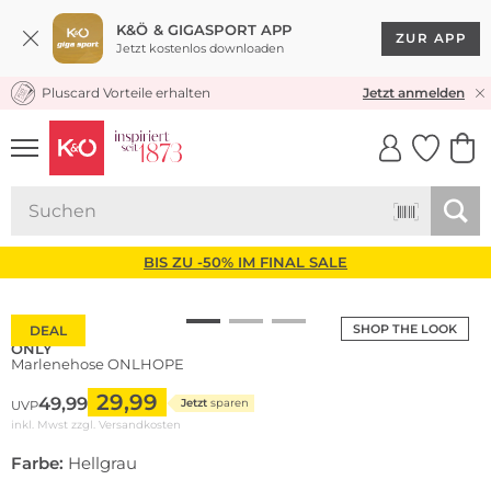
K&Ö & GIGASPORT APP
ZUR APP
Jetzt kostenlos downloaden
Pluscard Vorteile erhalten
KOSTENLOSER VERSAND* & RÜCKVERSAND
Jetzt anmelden
UNSERE APP
CLICK &
CLICK &
COLLECT
RESERVE
BIS ZU -50% IM FINAL SALE
SHOP THE LOOK
DEAL
ONLY
Marlenehose ONLHOPE
29,99
49,99
Jetzt
sparen
UVP
inkl. Mwst zzgl.
Versandkosten
Farbe:
Hellgrau