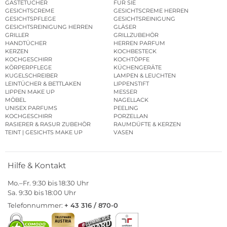
GÄSTETÜCHER
FÜR SIE
GESICHTSCREME
GESICHTSCREME HERREN
GESICHTSPFLEGE
GESICHTSREINIGUNG
GESICHTSREINIGUNG HERREN
GLÄSER
GRILLER
GRILLZUBEHÖR
HANDTÜCHER
HERREN PARFUM
KERZEN
KOCHBESTECK
KOCHGESCHIRR
KOCHTÖPFE
KÖRPERPFLEGE
KÜCHENGERÄTE
KUGELSCHREIBER
LAMPEN & LEUCHTEN
LEINTÜCHER & BETTLAKEN
LIPPENSTIFT
LIPPEN MAKE UP
MESSER
MÖBEL
NAGELLACK
UNISEX PARFUMS
PEELING
KOCHGESCHIRR
PORZELLAN
RASIERER & RASUR ZUBEHÖR
RAUMDÜFTE & KERZEN
TEINT | GESICHTS MAKE UP
VASEN
Hilfe & Kontakt
Mo.–Fr. 9:30 bis 18:30 Uhr
Sa. 9:30 bis 18:00 Uhr
Telefonnummer:
+ 43 316 / 870-0