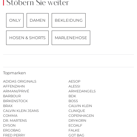
Stöbern Sie weiter
ONLY
DAMEN
BEKLEIDUNG
HOSEN & SHORTS
MARLENEHOSE
Topmarken
ADIDAS ORIGINALS
AESOP
AFFENZAHN
ALESSI
ARMANI/PRIVÉ
ARMEDANGELS
BARBOUR
BDK
BIRKENSTOCK
BOSS
BRAX
CALVIN KLEIN
CALVIN KLEIN JEANS
CLINIQUE
COMMA
COPENHAGEN
DR. MARTENS
DRYKORN
DYSON
ECOALF
ERGOBAG
FALKE
FRED PERRY
GOT BAG