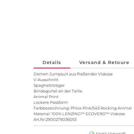
Details
Versand & Retoure
Damen Jumpsuit aus fließender Viskose
V-Ausschnitt
Spaghettiträger
Bindegürtel an der Taille
Animal Print
Lockere Passform
Farbbezeichnung: Phlox Pink/543 Rocking Animal
Material: 100% LENZING™ ECOVERO™ Viskose
Art.Nr:2900279036053
Gratis Versand*