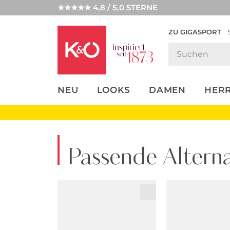
★★★★★ 4,8 / 5,0 STERNE
ZU GIGASPORT
FASHION-
UNSERE APP
CLICK &
CLICK &
TRENDS
COLLECT
RESERVE
NEU
LOOKS
DAMEN
HER
Passende Alterna