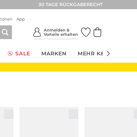
30 TAGE RÜCKGABERECHT
tionen
App
Anmelden &
Vorteile erhalten
SALE
MARKEN
MEHR K&Ö
NACH