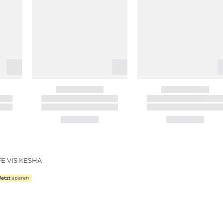
E VIS KESHA
Jetzt
sparen