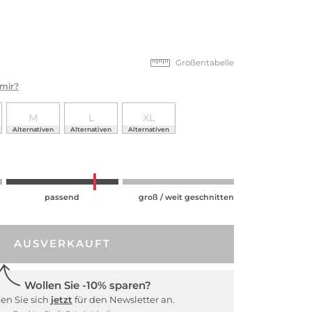
Größentabelle
 mir?
M
L
XL
Alternativen
Alternativen
Alternativen
passend
groß / weit geschnitten
AUSVERKAUFT
Wollen Sie -10% sparen?
en Sie sich
jetzt
für den Newsletter an.