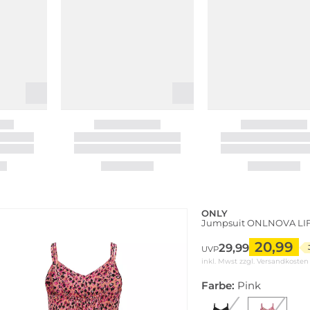
ONLY
Jumpsuit ONLNOVA LIF
20,99
29,99
UVP
inkl. Mwst zzgl.
Versandkosten
Farbe:
Pink