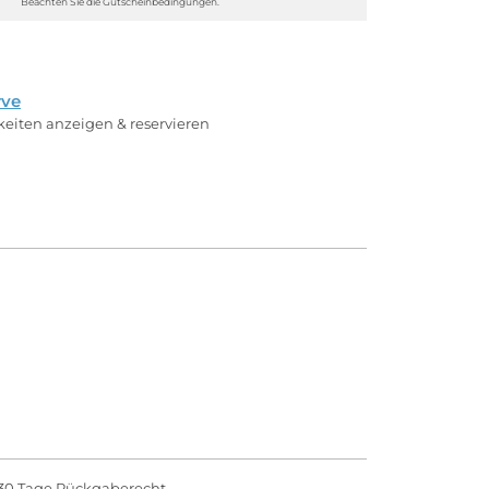
Beachten Sie die Gutscheinbedingungen.
rve
rkeiten anzeigen & reservieren
30 Tage Rückgaberecht