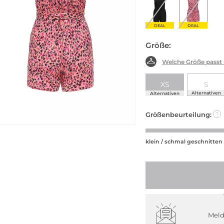
DEAL
DEAL
Größe:
Welche Größe passt
XS
S
Alternativen
Alternativen
Größenbeurteilung:
?
klein / schmal geschnitten
Meld