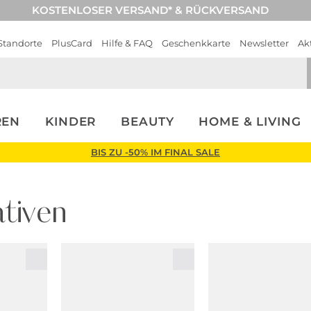
KOSTENLOSER VERSAND* & RÜCKVERSAND
Standorte
PlusCard
Hilfe & FAQ
Geschenkkarte
Newsletter
Ak
REN
KINDER
BEAUTY
HOME & LIVING
BIS ZU -50% IM FINAL SALE
tiven