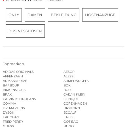
ONLY
DAMEN
BEKLEIDUNG
HOSENANZÜGE
BUSINESSHOSEN
Topmarken
ADIDAS ORIGINALS
AESOP
AFFENZAHN
ALESSI
ARMANI/PRIVÉ
ARMEDANGELS
BARBOUR
BDK
BIRKENSTOCK
BOSS
BRAX
CALVIN KLEIN
CALVIN KLEIN JEANS
CLINIQUE
COMMA
COPENHAGEN
DR. MARTENS
DRYKORN
DYSON
ECOALF
ERGOBAG
FALKE
FRED PERRY
GOT BAG
GUESS
HUGO