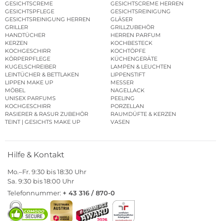
GESICHTSCREME
GESICHTSCREME HERREN
GESICHTSPFLEGE
GESICHTSREINIGUNG
GESICHTSREINIGUNG HERREN
GLÄSER
GRILLER
GRILLZUBEHÖR
HANDTÜCHER
HERREN PARFUM
KERZEN
KOCHBESTECK
KOCHGESCHIRR
KOCHTÖPFE
KÖRPERPFLEGE
KÜCHENGERÄTE
KUGELSCHREIBER
LAMPEN & LEUCHTEN
LEINTÜCHER & BETTLAKEN
LIPPENSTIFT
LIPPEN MAKE UP
MESSER
MÖBEL
NAGELLACK
UNISEX PARFUMS
PEELING
KOCHGESCHIRR
PORZELLAN
RASIERER & RASUR ZUBEHÖR
RAUMDÜFTE & KERZEN
TEINT | GESICHTS MAKE UP
VASEN
Hilfe & Kontakt
Mo.–Fr. 9:30 bis 18:30 Uhr
Sa. 9:30 bis 18:00 Uhr
Telefonnummer:
+ 43 316 / 870-0