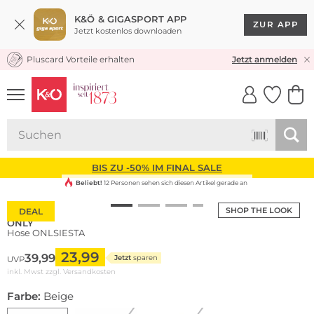
K&Ö & GIGASPORT APP
ZUR APP
Jetzt kostenlos downloaden
Pluscard Vorteile erhalten
KOSTENLOSER VERSAND* & RÜCKVERSAND
Jetzt anmelden
UNSERE APP
CLICK &
CLICK &
COLLECT
RESERVE
BIS ZU -50% IM FINAL SALE
Beliebt!
12 Personen sehen sich diesen Artikel gerade an
SHOP THE LOOK
DEAL
ONLY
Hose ONLSIESTA
23,99
39,99
Jetzt
sparen
UVP
inkl. Mwst zzgl.
Versandkosten
Farbe:
Beige