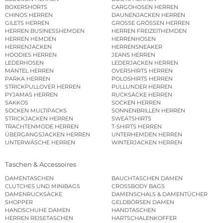
BOXERSHORTS
CARGOHOSEN HERREN
CHINOS HERREN
DAUNENJACKEN HERREN
GILETS HERREN
GROSSE GRÖSSEN HERREN
HERREN BUSINESSHEMDEN
HERREN FREIZEITHEMDEN
HERREN HEMDEN
HERRENHOSEN
HERRENJACKEN
HERRENSNEAKER
HOODIES HERREN
JEANS HERREN
LEDERHOSEN
LEDERJACKEN HERREN
MÄNTEL HERREN
OVERSHIRTS HERREN
PARKA HERREN
POLOSHIRTS HERREN
STRICKPULLOVER HERREN
PULLUNDER HERREN
PYJAMAS HERREN
RUCKSÄCKE HERREN
SAKKOS
SOCKEN HERREN
SOCKEN MULTIPACKS
SONNENBRILLEN HERREN
STRICKJACKEN HERREN
SWEATSHIRTS
TRACHTENMODE HERREN
T-SHIRTS HERREN
ÜBERGANGSJACKEN HERREN
UNTERHEMDEN HERREN
UNTERWÄSCHE HERREN
WINTERJACKEN HERREN
Taschen & Accessoires
DAMENTASCHEN
BAUCHTASCHEN DAMEN
CLUTCHES UND MINIBAGS
CROSSBODY BAGS
DAMENRUCKSÄCKE
DAMENSCHALS & DAMENTÜCHER
SHOPPER
GELDBÖRSEN DAMEN
HANDSCHUHE DAMEN
HANDTASCHEN
HERREN REISETASCHEN
HARTSCHALENKOFFER