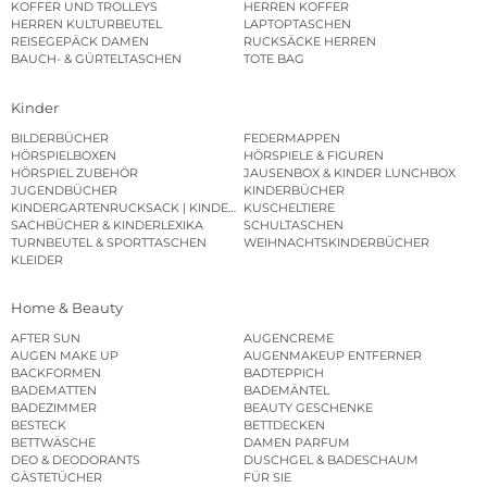
KOFFER UND TROLLEYS
HERREN KOFFER
HERREN KULTURBEUTEL
LAPTOPTASCHEN
REISEGEPÄCK DAMEN
RUCKSÄCKE HERREN
BAUCH- & GÜRTELTASCHEN
TOTE BAG
Kinder
BILDERBÜCHER
FEDERMAPPEN
HÖRSPIELBOXEN
HÖRSPIELE & FIGUREN
HÖRSPIEL ZUBEHÖR
JAUSENBOX & KINDER LUNCHBOX
JUGENDBÜCHER
KINDERBÜCHER
KINDERGARTENRUCKSACK | KINDERGARTENBEUTEL
KUSCHELTIERE
SACHBÜCHER & KINDERLEXIKA
SCHULTASCHEN
TURNBEUTEL & SPORTTASCHEN
WEIHNACHTSKINDERBÜCHER
KLEIDER
Home & Beauty
AFTER SUN
AUGENCREME
AUGEN MAKE UP
AUGENMAKEUP ENTFERNER
BACKFORMEN
BADTEPPICH
BADEMATTEN
BADEMÄNTEL
BADEZIMMER
BEAUTY GESCHENKE
BESTECK
BETTDECKEN
BETTWÄSCHE
DAMEN PARFUM
DEO & DEODORANTS
DUSCHGEL & BADESCHAUM
GÄSTETÜCHER
FÜR SIE