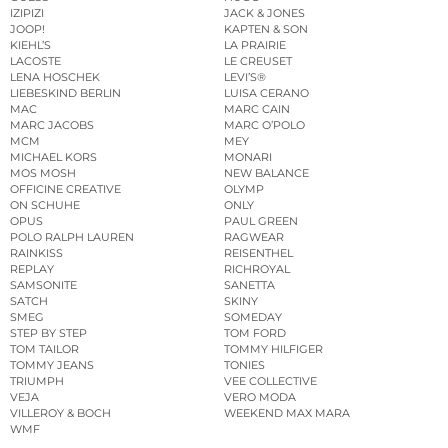
IZIPIZI
JACK & JONES
JOOP!
KAPTEN & SON
KIEHL’S
LA PRAIRIE
LACOSTE
LE CREUSET
LENA HOSCHEK
LEVI’S®
LIEBESKIND BERLIN
LUISA CERANO
MAC
MARC CAIN
MARC JACOBS
MARC O’POLO
MCM
MEY
MICHAEL KORS
MONARI
MOS MOSH
NEW BALANCE
OFFICINE CREATIVE
OLYMP
ON SCHUHE
ONLY
OPUS
PAUL GREEN
POLO RALPH LAUREN
RAGWEAR
RAINKISS
REISENTHEL
REPLAY
RICHROYAL
SAMSONITE
SANETTA
SATCH
SKINY
SMEG
SOMEDAY
STEP BY STEP
TOM FORD
TOM TAILOR
TOMMY HILFIGER
TOMMY JEANS
TONIES
TRIUMPH
VEE COLLECTIVE
VEJA
VERO MODA
VILLEROY & BOCH
WEEKEND MAX MARA
WMF