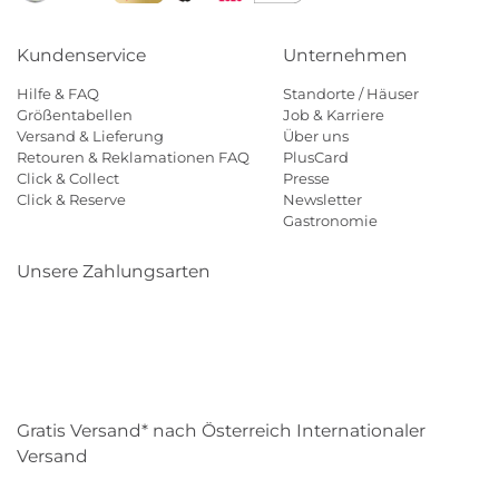
Kundenservice
Unternehmen
Hilfe & FAQ
Standorte / Häuser
Größentabellen
Job & Karriere
Versand & Lieferung
Über uns
Retouren & Reklamationen FAQ
PlusCard
Click & Collect
Presse
Click & Reserve
Newsletter
Gastronomie
Unsere Zahlungsarten
Klarna
Paypal
Mastercard
Visa
Diners
Eps
Shop
Applepay
Amazon
Gratis Versand* nach Österreich Internationaler
Versand