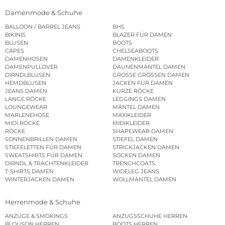
Damenmode & Schuhe
BALLOON / BARREL JEANS
BHS
BIKINIS
BLAZER FÜR DAMEN
BLUSEN
BOOTS
CAPES
CHELSEABOOTS
DAMENHOSEN
DAMENKLEIDER
DAMENPULLOVER
DAUNENMÄNTEL DAMEN
DIRNDLBLUSEN
GROSSE GRÖSSEN DAMEN
HEMDBLUSEN
JACKEN FÜR DAMEN
JEANS DAMEN
KURZE RÖCKE
LANGE RÖCKE
LEGGINGS DAMEN
LOUNGEWEAR
MÄNTEL DAMEN
MARLENEHOSE
MAXIKLEIDER
MIDI RÖCKE
MIDIKLEIDER
RÖCKE
SHAPEWEAR DAMEN
SONNENBRILLEN DAMEN
STIEFEL DAMEN
STIEFELETTEN FÜR DAMEN
STRICKJACKEN DAMEN
SWEATSHIRTS FÜR DAMEN
SOCKEN DAMEN
DIRNDL & TRACHTENKLEIDER
TRENCHCOATS
T-SHIRTS DAMEN
WIDELEG JEANS
WINTERJACKEN DAMEN
WOLLMÄNTEL DAMEN
Herrenmode & Schuhe
ANZÜGE & SMOKINGS
ANZUGSSCHUHE HERREN
BLOUSON HERREN
BOOTS HERREN