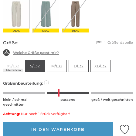
DEAL
DEAL
DEAL
Größe:
Größentabelle
Welche Größe passt mir?
XS/L32
S/L32
M/L32
L/L32
XL/L32
Alternativen
Größenbeurteilung:
?
klein / schmal
passend
groß / weit geschnitten
geschnitten
Achtung:
Nur noch 1 Stück verfügbar!
IN DEN WARENKORB