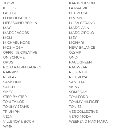
JOOP!
KAPTEN & SON
KIEHL’S
LA PRAIRIE
LACOSTE
LE CREUSET
LENA HOSCHEK
LEVI’S®
LIEBESKIND BERLIN
LUISA CERANO
MAC
MARC CAIN
MARC JACOBS
MARC O’POLO
MCM
MEY
MICHAEL KORS
MONARI
MOS MOSH
NEW BALANCE
OFFICINE CREATIVE
OLYMP
ON SCHUHE
ONLY
OPUS
PAUL GREEN
POLO RALPH LAUREN
RAGWEAR
RAINKISS
REISENTHEL
REPLAY
RICHROYAL
SAMSONITE
SANETTA
SATCH
SKINY
SMEG
SOMEDAY
STEP BY STEP
TOM FORD
TOM TAILOR
TOMMY HILFIGER
TOMMY JEANS
TONIES
TRIUMPH
VEE COLLECTIVE
VEJA
VERO MODA
VILLEROY & BOCH
WEEKEND MAX MARA
WMF