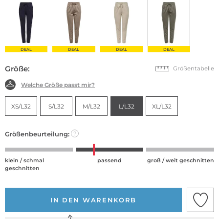
DEAL
DEAL
DEAL
DEAL
Größe:
Größentabelle
Welche Größe passt mir?
XS/L32
S/L32
M/L32
L/L32
XL/L32
Größenbeurteilung:
?
klein / schmal
passend
groß / weit geschnitten
geschnitten
IN DEN WARENKORB