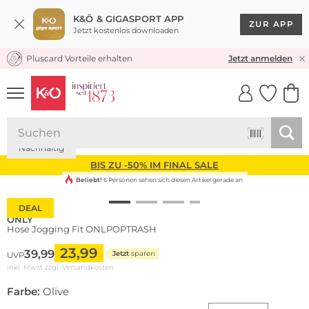
K&Ö & GIGASPORT APP
ZUR APP
Jetzt kostenlos downloaden
Pluscard Vorteile erhalten
KOSTENLOSER VERSAND* & RÜCKVERSAND
Jetzt anmelden
UNSERE APP
CLICK &
CLICK &
COLLECT
RESERVE
Nachhaltig
BIS ZU -50% IM FINAL SALE
Beliebt!
6 Personen sehen sich diesen Artikel gerade an
DEAL
ONLY
Hose Jogging Fit ONLPOPTRASH
23,99
39,99
Jetzt
sparen
UVP
inkl. Mwst zzgl.
Versandkosten
Farbe:
Olive