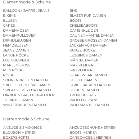
Damenmode & Schuhe
BALLOON / BARREL JEANS
BHS
BIKINIS
BLAZER FÜR DAMEN
BLUSEN
BOOTS
CAPES
CHELSEABOOTS
DAMENHOSEN
DAMENKLEIDER
DAMENPULLOVER
DAUNENMÄNTEL DAMEN
DIRNDLBLUSEN
GROSSE GRÖSSEN DAMEN
HEMDBLUSEN
JACKEN FÜR DAMEN
JEANS DAMEN
KURZE RÖCKE
LANGE RÖCKE
LEGGINGS DAMEN
LOUNGEWEAR
MÄNTEL DAMEN
MARLENEHOSE
MAXIKLEIDER
MIDI RÖCKE
MIDIKLEIDER
RÖCKE
SHAPEWEAR DAMEN
SONNENBRILLEN DAMEN
STIEFEL DAMEN
STIEFELETTEN FÜR DAMEN
STRICKJACKEN DAMEN
SWEATSHIRTS FÜR DAMEN
SOCKEN DAMEN
DIRNDL & TRACHTENKLEIDER
TRENCHCOATS
T-SHIRTS DAMEN
WIDELEG JEANS
WINTERJACKEN DAMEN
WOLLMÄNTEL DAMEN
Herrenmode & Schuhe
ANZÜGE & SMOKINGS
ANZUGSSCHUHE HERREN
BLOUSON HERREN
BOOTS HERREN
BOXERSHORTS
CARGOHOSEN HERREN