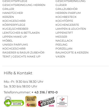
GESICHTSPFLEGE
GESICHTSREINIGUNG
GESICHTSREINIGUNG HERREN
GLÄSER
GRILLER
GRILLZUBEHÖR
HANDTÜCHER
HERREN PARFUM
KERZEN
KOCHBESTECK
KOCHGESCHIRR
KOCHTÖPFE
KÖRPERPFLEGE
KÜCHENGERÄTE
KUGELSCHREIBER
LAMPEN & LEUCHTEN
LEINTÜCHER & BETTLAKEN
LIPPENSTIFT
LIPPEN MAKE UP
MESSER
MÖBEL
NAGELLACK
UNISEX PARFUMS
PEELING
KOCHGESCHIRR
PORZELLAN
RASIERER & RASUR ZUBEHÖR
RAUMDÜFTE & KERZEN
TEINT | GESICHTS MAKE UP
VASEN
Hilfe & Kontakt
Mo.–Fr. 9:30 bis 18:30 Uhr
Sa. 9:30 bis 18:00 Uhr
Telefonnummer:
+ 43 316 / 870-0