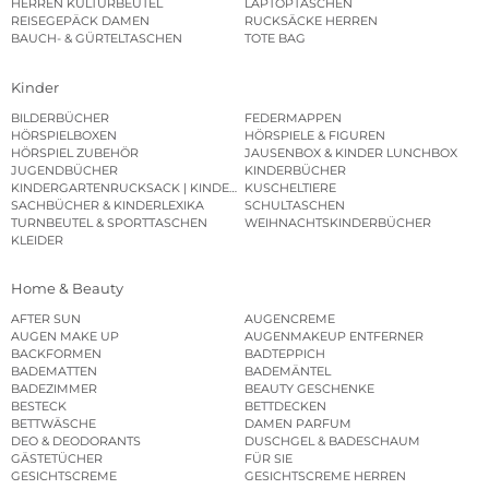
HERREN KULTURBEUTEL
LAPTOPTASCHEN
REISEGEPÄCK DAMEN
RUCKSÄCKE HERREN
BAUCH- & GÜRTELTASCHEN
TOTE BAG
Kinder
BILDERBÜCHER
FEDERMAPPEN
HÖRSPIELBOXEN
HÖRSPIELE & FIGUREN
HÖRSPIEL ZUBEHÖR
JAUSENBOX & KINDER LUNCHBOX
JUGENDBÜCHER
KINDERBÜCHER
KINDERGARTENRUCKSACK | KINDERGARTENBEUTEL
KUSCHELTIERE
SACHBÜCHER & KINDERLEXIKA
SCHULTASCHEN
TURNBEUTEL & SPORTTASCHEN
WEIHNACHTSKINDERBÜCHER
KLEIDER
Home & Beauty
AFTER SUN
AUGENCREME
AUGEN MAKE UP
AUGENMAKEUP ENTFERNER
BACKFORMEN
BADTEPPICH
BADEMATTEN
BADEMÄNTEL
BADEZIMMER
BEAUTY GESCHENKE
BESTECK
BETTDECKEN
BETTWÄSCHE
DAMEN PARFUM
DEO & DEODORANTS
DUSCHGEL & BADESCHAUM
GÄSTETÜCHER
FÜR SIE
GESICHTSCREME
GESICHTSCREME HERREN