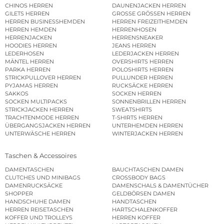
CHINOS HERREN
DAUNENJACKEN HERREN
GILETS HERREN
GROSSE GRÖSSEN HERREN
HERREN BUSINESSHEMDEN
HERREN FREIZEITHEMDEN
HERREN HEMDEN
HERRENHOSEN
HERRENJACKEN
HERRENSNEAKER
HOODIES HERREN
JEANS HERREN
LEDERHOSEN
LEDERJACKEN HERREN
MÄNTEL HERREN
OVERSHIRTS HERREN
PARKA HERREN
POLOSHIRTS HERREN
STRICKPULLOVER HERREN
PULLUNDER HERREN
PYJAMAS HERREN
RUCKSÄCKE HERREN
SAKKOS
SOCKEN HERREN
SOCKEN MULTIPACKS
SONNENBRILLEN HERREN
STRICKJACKEN HERREN
SWEATSHIRTS
TRACHTENMODE HERREN
T-SHIRTS HERREN
ÜBERGANGSJACKEN HERREN
UNTERHEMDEN HERREN
UNTERWÄSCHE HERREN
WINTERJACKEN HERREN
Taschen & Accessoires
DAMENTASCHEN
BAUCHTASCHEN DAMEN
CLUTCHES UND MINIBAGS
CROSSBODY BAGS
DAMENRUCKSÄCKE
DAMENSCHALS & DAMENTÜCHER
SHOPPER
GELDBÖRSEN DAMEN
HANDSCHUHE DAMEN
HANDTASCHEN
HERREN REISETASCHEN
HARTSCHALENKOFFER
KOFFER UND TROLLEYS
HERREN KOFFER