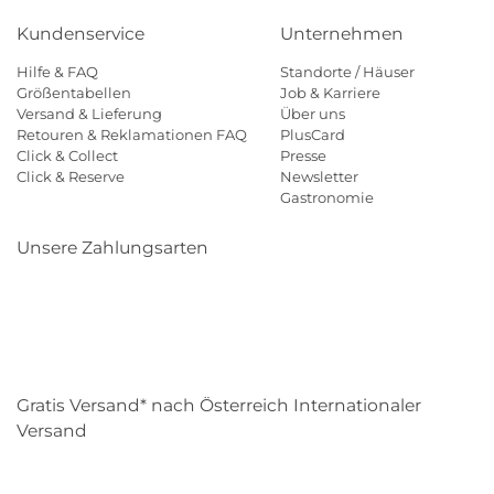
Kundenservice
Unternehmen
Hilfe & FAQ
Standorte / Häuser
Größentabellen
Job & Karriere
Versand & Lieferung
Über uns
Retouren & Reklamationen FAQ
PlusCard
Click & Collect
Presse
Click & Reserve
Newsletter
Gastronomie
Unsere Zahlungsarten
Klarna
Paypal
Mastercard
Visa
Diners
Eps
Shop
Applepay
Amazon
Gratis Versand* nach Österreich Internationaler
Versand