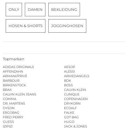
ONLY
DAMEN
BEKLEIDUNG
HOSEN & SHORTS
JOGGINGHOSEN
Topmarken
ADIDAS ORIGINALS
AESOP
AFFENZAHN
ALESSI
ARMANI/PRIVÉ
ARMEDANGELS
BARBOUR
BDK
BIRKENSTOCK
BOSS
BRAX
CALVIN KLEIN
CALVIN KLEIN JEANS
CLINIQUE
COMMA
COPENHAGEN
DR. MARTENS
DRYKORN
DYSON
ECOALF
ERGOBAG
FALKE
FRED PERRY
GOT BAG
GUESS
HUGO
IZIPIZI
JACK & JONES