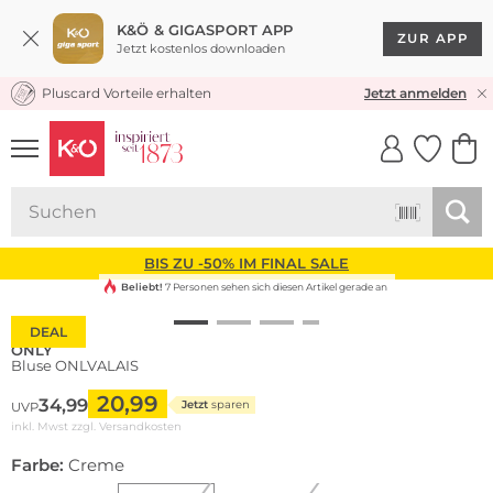
K&Ö & GIGASPORT APP
ZUR APP
Jetzt kostenlos downloaden
Pluscard Vorteile erhalten
KOSTENLOSER VERSAND* & RÜCKVERSAND
Jetzt anmelden
UNSERE APP
CLICK &
CLICK &
COLLECT
RESERVE
BIS ZU -50% IM FINAL SALE
Beliebt!
7 Personen sehen sich diesen Artikel gerade an
DEAL
ONLY
Bluse ONLVALAIS
20,99
34,99
Jetzt
sparen
UVP
inkl. Mwst zzgl.
Versandkosten
Farbe:
Creme