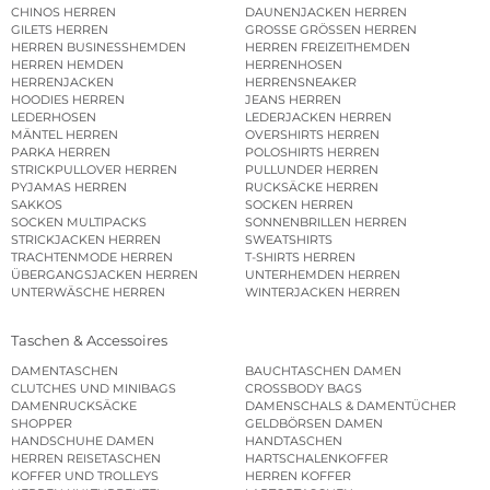
CHINOS HERREN
DAUNENJACKEN HERREN
GILETS HERREN
GROSSE GRÖSSEN HERREN
HERREN BUSINESSHEMDEN
HERREN FREIZEITHEMDEN
HERREN HEMDEN
HERRENHOSEN
HERRENJACKEN
HERRENSNEAKER
HOODIES HERREN
JEANS HERREN
LEDERHOSEN
LEDERJACKEN HERREN
MÄNTEL HERREN
OVERSHIRTS HERREN
PARKA HERREN
POLOSHIRTS HERREN
STRICKPULLOVER HERREN
PULLUNDER HERREN
PYJAMAS HERREN
RUCKSÄCKE HERREN
SAKKOS
SOCKEN HERREN
SOCKEN MULTIPACKS
SONNENBRILLEN HERREN
STRICKJACKEN HERREN
SWEATSHIRTS
TRACHTENMODE HERREN
T-SHIRTS HERREN
ÜBERGANGSJACKEN HERREN
UNTERHEMDEN HERREN
UNTERWÄSCHE HERREN
WINTERJACKEN HERREN
Taschen & Accessoires
DAMENTASCHEN
BAUCHTASCHEN DAMEN
CLUTCHES UND MINIBAGS
CROSSBODY BAGS
DAMENRUCKSÄCKE
DAMENSCHALS & DAMENTÜCHER
SHOPPER
GELDBÖRSEN DAMEN
HANDSCHUHE DAMEN
HANDTASCHEN
HERREN REISETASCHEN
HARTSCHALENKOFFER
KOFFER UND TROLLEYS
HERREN KOFFER