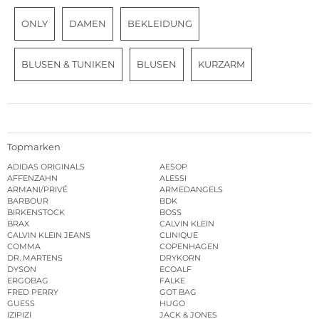
ONLY
DAMEN
BEKLEIDUNG
BLUSEN & TUNIKEN
BLUSEN
KURZARM
Topmarken
ADIDAS ORIGINALS
AESOP
AFFENZAHN
ALESSI
ARMANI/PRIVÉ
ARMEDANGELS
BARBOUR
BDK
BIRKENSTOCK
BOSS
BRAX
CALVIN KLEIN
CALVIN KLEIN JEANS
CLINIQUE
COMMA
COPENHAGEN
DR. MARTENS
DRYKORN
DYSON
ECOALF
ERGOBAG
FALKE
FRED PERRY
GOT BAG
GUESS
HUGO
IZIPIZI
JACK & JONES