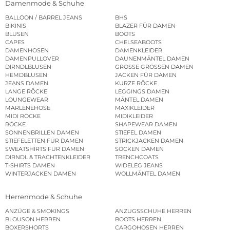
Damenmode & Schuhe
BALLOON / BARREL JEANS
BHS
BIKINIS
BLAZER FÜR DAMEN
BLUSEN
BOOTS
CAPES
CHELSEABOOTS
DAMENHOSEN
DAMENKLEIDER
DAMENPULLOVER
DAUNENMÄNTEL DAMEN
DIRNDLBLUSEN
GROSSE GRÖSSEN DAMEN
HEMDBLUSEN
JACKEN FÜR DAMEN
JEANS DAMEN
KURZE RÖCKE
LANGE RÖCKE
LEGGINGS DAMEN
LOUNGEWEAR
MÄNTEL DAMEN
MARLENEHOSE
MAXIKLEIDER
MIDI RÖCKE
MIDIKLEIDER
RÖCKE
SHAPEWEAR DAMEN
SONNENBRILLEN DAMEN
STIEFEL DAMEN
STIEFELETTEN FÜR DAMEN
STRICKJACKEN DAMEN
SWEATSHIRTS FÜR DAMEN
SOCKEN DAMEN
DIRNDL & TRACHTENKLEIDER
TRENCHCOATS
T-SHIRTS DAMEN
WIDELEG JEANS
WINTERJACKEN DAMEN
WOLLMÄNTEL DAMEN
Herrenmode & Schuhe
ANZÜGE & SMOKINGS
ANZUGSSCHUHE HERREN
BLOUSON HERREN
BOOTS HERREN
BOXERSHORTS
CARGOHOSEN HERREN