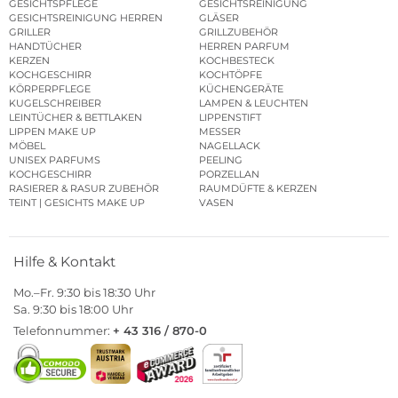
GESICHTSPFLEGE
GESICHTSREINIGUNG
GESICHTSREINIGUNG HERREN
GLÄSER
GRILLER
GRILLZUBEHÖR
HANDTÜCHER
HERREN PARFUM
KERZEN
KOCHBESTECK
KOCHGESCHIRR
KOCHTÖPFE
KÖRPERPFLEGE
KÜCHENGERÄTE
KUGELSCHREIBER
LAMPEN & LEUCHTEN
LEINTÜCHER & BETTLAKEN
LIPPENSTIFT
LIPPEN MAKE UP
MESSER
MÖBEL
NAGELLACK
UNISEX PARFUMS
PEELING
KOCHGESCHIRR
PORZELLAN
RASIERER & RASUR ZUBEHÖR
RAUMDÜFTE & KERZEN
TEINT | GESICHTS MAKE UP
VASEN
Hilfe & Kontakt
Mo.–Fr. 9:30 bis 18:30 Uhr
Sa. 9:30 bis 18:00 Uhr
Telefonnummer:
+ 43 316 / 870-0