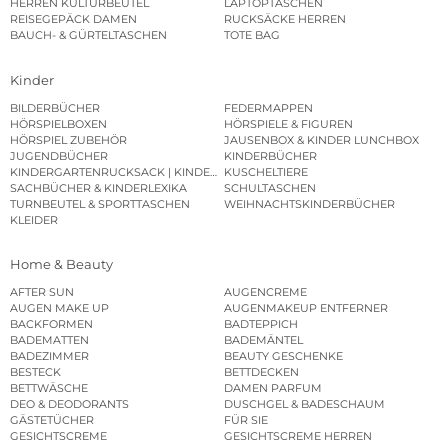
HERREN KULTURBEUTEL
LAPTOPTASCHEN
REISEGEPÄCK DAMEN
RUCKSÄCKE HERREN
BAUCH- & GÜRTELTASCHEN
TOTE BAG
Kinder
BILDERBÜCHER
FEDERMAPPEN
HÖRSPIELBOXEN
HÖRSPIELE & FIGUREN
HÖRSPIEL ZUBEHÖR
JAUSENBOX & KINDER LUNCHBOX
JUGENDBÜCHER
KINDERBÜCHER
KINDERGARTENRUCKSACK | KINDERGARTENBEUTEL
KUSCHELTIERE
SACHBÜCHER & KINDERLEXIKA
SCHULTASCHEN
TURNBEUTEL & SPORTTASCHEN
WEIHNACHTSKINDERBÜCHER
KLEIDER
Home & Beauty
AFTER SUN
AUGENCREME
AUGEN MAKE UP
AUGENMAKEUP ENTFERNER
BACKFORMEN
BADTEPPICH
BADEMATTEN
BADEMÄNTEL
BADEZIMMER
BEAUTY GESCHENKE
BESTECK
BETTDECKEN
BETTWÄSCHE
DAMEN PARFUM
DEO & DEODORANTS
DUSCHGEL & BADESCHAUM
GÄSTETÜCHER
FÜR SIE
GESICHTSCREME
GESICHTSCREME HERREN