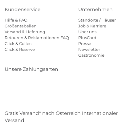
Kundenservice
Unternehmen
Hilfe & FAQ
Standorte / Häuser
Größentabellen
Job & Karriere
Versand & Lieferung
Über uns
Retouren & Reklamationen FAQ
PlusCard
Click & Collect
Presse
Click & Reserve
Newsletter
Gastronomie
Unsere Zahlungsarten
Klarna
Paypal
Mastercard
Visa
Diners
Eps
Shop
Applepay
Amazon
Gratis Versand* nach Österreich Internationaler
Versand