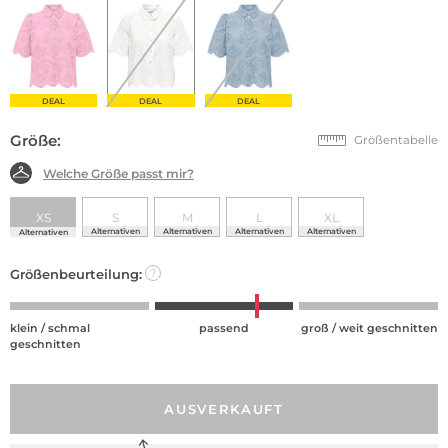
DEAL
DEAL
DEAL
Größe:
Größentabelle
Welche Größe passt mir?
XS
S
M
L
XL
Alternativen
Alternativen
Alternativen
Alternativen
Alternativen
Größenbeurteilung:
?
klein / schmal
passend
groß / weit geschnitten
geschnitten
AUSVERKAUFT