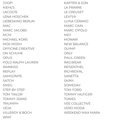
JOOP!
KAPTEN & SON
KIEHL’S
LA PRAIRIE
LACOSTE
LE CREUSET
LENA HOSCHEK
LEVI’S®
LIEBESKIND BERLIN
LUISA CERANO
MAC
MARC CAIN
MARC JACOBS
MARC O’POLO
MCM
MEY
MICHAEL KORS
MONARI
MOS MOSH
NEW BALANCE
OFFICINE CREATIVE
OLYMP
ON SCHUHE
ONLY
OPUS
PAUL GREEN
POLO RALPH LAUREN
RAGWEAR
RAINKISS
REISENTHEL
REPLAY
RICHROYAL
SAMSONITE
SANETTA
SATCH
SKINY
SMEG
SOMEDAY
STEP BY STEP
TOM FORD
TOM TAILOR
TOMMY HILFIGER
TOMMY JEANS
TONIES
TRIUMPH
VEE COLLECTIVE
VEJA
VERO MODA
VILLEROY & BOCH
WEEKEND MAX MARA
WMF