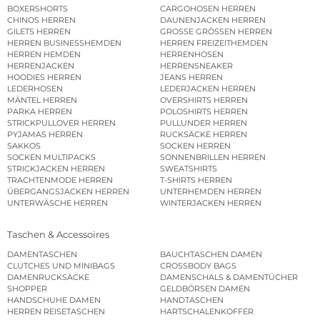
BOXERSHORTS
CARGOHOSEN HERREN
CHINOS HERREN
DAUNENJACKEN HERREN
GILETS HERREN
GROSSE GRÖSSEN HERREN
HERREN BUSINESSHEMDEN
HERREN FREIZEITHEMDEN
HERREN HEMDEN
HERRENHOSEN
HERRENJACKEN
HERRENSNEAKER
HOODIES HERREN
JEANS HERREN
LEDERHOSEN
LEDERJACKEN HERREN
MÄNTEL HERREN
OVERSHIRTS HERREN
PARKA HERREN
POLOSHIRTS HERREN
STRICKPULLOVER HERREN
PULLUNDER HERREN
PYJAMAS HERREN
RUCKSÄCKE HERREN
SAKKOS
SOCKEN HERREN
SOCKEN MULTIPACKS
SONNENBRILLEN HERREN
STRICKJACKEN HERREN
SWEATSHIRTS
TRACHTENMODE HERREN
T-SHIRTS HERREN
ÜBERGANGSJACKEN HERREN
UNTERHEMDEN HERREN
UNTERWÄSCHE HERREN
WINTERJACKEN HERREN
Taschen & Accessoires
DAMENTASCHEN
BAUCHTASCHEN DAMEN
CLUTCHES UND MINIBAGS
CROSSBODY BAGS
DAMENRUCKSÄCKE
DAMENSCHALS & DAMENTÜCHER
SHOPPER
GELDBÖRSEN DAMEN
HANDSCHUHE DAMEN
HANDTASCHEN
HERREN REISETASCHEN
HARTSCHALENKOFFER