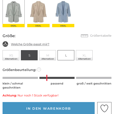
DEAL
DEAL
DEAL
Größe:
Größentabelle
Welche Größe passt mir?
XS
S
M
L
XL
Alternativen
Alternativen
Alternativen
Größenbeurteilung:
?
klein / schmal
passend
groß / weit geschnitten
geschnitten
Achtung:
Nur noch 1 Stück verfügbar!
IN DEN WARENKORB