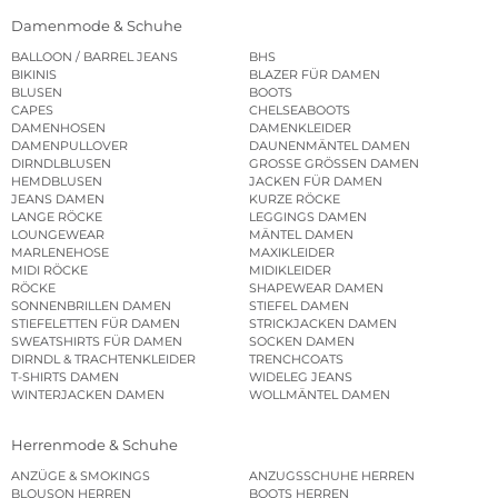
Damenmode & Schuhe
BALLOON / BARREL JEANS
BHS
BIKINIS
BLAZER FÜR DAMEN
BLUSEN
BOOTS
CAPES
CHELSEABOOTS
DAMENHOSEN
DAMENKLEIDER
DAMENPULLOVER
DAUNENMÄNTEL DAMEN
DIRNDLBLUSEN
GROSSE GRÖSSEN DAMEN
HEMDBLUSEN
JACKEN FÜR DAMEN
JEANS DAMEN
KURZE RÖCKE
LANGE RÖCKE
LEGGINGS DAMEN
LOUNGEWEAR
MÄNTEL DAMEN
MARLENEHOSE
MAXIKLEIDER
MIDI RÖCKE
MIDIKLEIDER
RÖCKE
SHAPEWEAR DAMEN
SONNENBRILLEN DAMEN
STIEFEL DAMEN
STIEFELETTEN FÜR DAMEN
STRICKJACKEN DAMEN
SWEATSHIRTS FÜR DAMEN
SOCKEN DAMEN
DIRNDL & TRACHTENKLEIDER
TRENCHCOATS
T-SHIRTS DAMEN
WIDELEG JEANS
WINTERJACKEN DAMEN
WOLLMÄNTEL DAMEN
Herrenmode & Schuhe
ANZÜGE & SMOKINGS
ANZUGSSCHUHE HERREN
BLOUSON HERREN
BOOTS HERREN