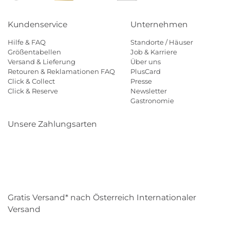
Kundenservice
Unternehmen
Hilfe & FAQ
Standorte / Häuser
Größentabellen
Job & Karriere
Versand & Lieferung
Über uns
Retouren & Reklamationen FAQ
PlusCard
Click & Collect
Presse
Click & Reserve
Newsletter
Gastronomie
Unsere Zahlungsarten
Klarna
Paypal
Mastercard
Visa
Diners
Eps
Shop
Applepay
Amazon
Gratis Versand* nach Österreich Internationaler
Versand