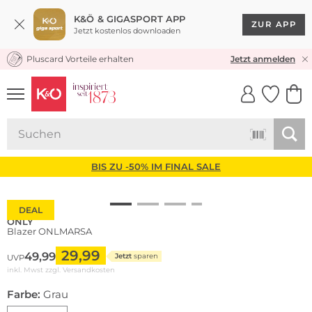
K&Ö & GIGASPORT APP
ZUR APP
Jetzt kostenlos downloaden
Pluscard Vorteile erhalten
KOSTENLOSER VERSAND* & RÜCKVERSAND
Jetzt anmelden
UNSERE APP
CLICK &
CLICK &
COLLECT
RESERVE
BIS ZU -50% IM FINAL SALE
DEAL
ONLY
Blazer ONLMARSA
29,99
49,99
Jetzt
sparen
UVP
inkl. Mwst zzgl.
Versandkosten
Farbe:
Grau