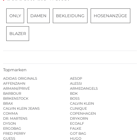
ONLY
DAMEN
BEKLEIDUNG
HOSENANZÜGE
BLAZER
Topmarken
ADIDAS ORIGINALS
AESOP
AFFENZAHN
ALESSI
ARMANI/PRIVÉ
ARMEDANGELS
BARBOUR
BDK
BIRKENSTOCK
BOSS
BRAX
CALVIN KLEIN
CALVIN KLEIN JEANS
CLINIQUE
COMMA
COPENHAGEN
DR. MARTENS
DRYKORN
DYSON
ECOALF
ERGOBAG
FALKE
FRED PERRY
GOT BAG
GUESS
HUGO