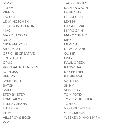
IZIPIZI
JACK & JONES
JOOP!
KAPTEN & SON
KIEHL’S
LA PRAIRIE
LACOSTE
LE CREUSET
LENA HOSCHEK
LEVI’S®
LIEBESKIND BERLIN
LUISA CERANO
MAC
MARC CAIN
MARC JACOBS
MARC O’POLO
MCM
MEY
MICHAEL KORS
MONARI
MOS MOSH
NEW BALANCE
OFFICINE CREATIVE
OLYMP
ON SCHUHE
ONLY
OPUS
PAUL GREEN
POLO RALPH LAUREN
RAGWEAR
RAINKISS
REISENTHEL
REPLAY
RICHROYAL
SAMSONITE
SANETTA
SATCH
SKINY
SMEG
SOMEDAY
STEP BY STEP
TOM FORD
TOM TAILOR
TOMMY HILFIGER
TOMMY JEANS
TONIES
TRIUMPH
VEE COLLECTIVE
VEJA
VERO MODA
VILLEROY & BOCH
WEEKEND MAX MARA
WMF