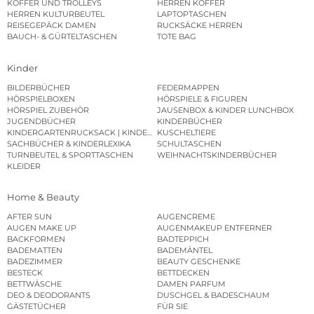
KOFFER UND TROLLEYS
HERREN KOFFER
HERREN KULTURBEUTEL
LAPTOPTASCHEN
REISEGEPÄCK DAMEN
RUCKSÄCKE HERREN
BAUCH- & GÜRTELTASCHEN
TOTE BAG
Kinder
BILDERBÜCHER
FEDERMAPPEN
HÖRSPIELBOXEN
HÖRSPIELE & FIGUREN
HÖRSPIEL ZUBEHÖR
JAUSENBOX & KINDER LUNCHBOX
JUGENDBÜCHER
KINDERBÜCHER
KINDERGARTENRUCKSACK | KINDERGARTENBEUTEL
KUSCHELTIERE
SACHBÜCHER & KINDERLEXIKA
SCHULTASCHEN
TURNBEUTEL & SPORTTASCHEN
WEIHNACHTSKINDERBÜCHER
KLEIDER
Home & Beauty
AFTER SUN
AUGENCREME
AUGEN MAKE UP
AUGENMAKEUP ENTFERNER
BACKFORMEN
BADTEPPICH
BADEMATTEN
BADEMÄNTEL
BADEZIMMER
BEAUTY GESCHENKE
BESTECK
BETTDECKEN
BETTWÄSCHE
DAMEN PARFUM
DEO & DEODORANTS
DUSCHGEL & BADESCHAUM
GÄSTETÜCHER
FÜR SIE