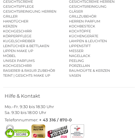
GESICHTSCREME
GESICHTSCREME HERREN
GESICHTSPFLEGE
GESICHTSREINIGUNG
GESICHTSREINIGUNG HERREN
GLÄSER
GRILLER
GRILLZUBEHÖR
HANDTÜCHER
HERREN PARFUM
KERZEN
KOCHBESTECK
KOCHGESCHIRR
KOCHTÖPFE
KÖRPERPFLEGE
KÜCHENGERÄTE
KUGELSCHREIBER
LAMPEN & LEUCHTEN
LEINTÜCHER & BETTLAKEN
LIPPENSTIFT
LIPPEN MAKE UP
MESSER
MÖBEL
NAGELLACK
UNISEX PARFUMS
PEELING
KOCHGESCHIRR
PORZELLAN
RASIERER & RASUR ZUBEHÖR
RAUMDÜFTE & KERZEN
TEINT | GESICHTS MAKE UP
VASEN
Hilfe & Kontakt
Mo.–Fr. 9:30 bis 18:30 Uhr
Sa. 9:30 bis 18:00 Uhr
Telefonnummer:
+ 43 316 / 870-0