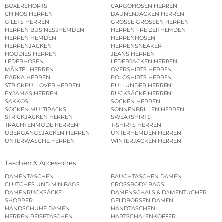
BOXERSHORTS
CARGOHOSEN HERREN
CHINOS HERREN
DAUNENJACKEN HERREN
GILETS HERREN
GROSSE GRÖSSEN HERREN
HERREN BUSINESSHEMDEN
HERREN FREIZEITHEMDEN
HERREN HEMDEN
HERRENHOSEN
HERRENJACKEN
HERRENSNEAKER
HOODIES HERREN
JEANS HERREN
LEDERHOSEN
LEDERJACKEN HERREN
MÄNTEL HERREN
OVERSHIRTS HERREN
PARKA HERREN
POLOSHIRTS HERREN
STRICKPULLOVER HERREN
PULLUNDER HERREN
PYJAMAS HERREN
RUCKSÄCKE HERREN
SAKKOS
SOCKEN HERREN
SOCKEN MULTIPACKS
SONNENBRILLEN HERREN
STRICKJACKEN HERREN
SWEATSHIRTS
TRACHTENMODE HERREN
T-SHIRTS HERREN
ÜBERGANGSJACKEN HERREN
UNTERHEMDEN HERREN
UNTERWÄSCHE HERREN
WINTERJACKEN HERREN
Taschen & Accessoires
DAMENTASCHEN
BAUCHTASCHEN DAMEN
CLUTCHES UND MINIBAGS
CROSSBODY BAGS
DAMENRUCKSÄCKE
DAMENSCHALS & DAMENTÜCHER
SHOPPER
GELDBÖRSEN DAMEN
HANDSCHUHE DAMEN
HANDTASCHEN
HERREN REISETASCHEN
HARTSCHALENKOFFER