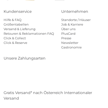
Kundenservice
Unternehmen
Hilfe & FAQ
Standorte / Häuser
Größentabellen
Job & Karriere
Versand & Lieferung
Über uns
Retouren & Reklamationen FAQ
PlusCard
Click & Collect
Presse
Click & Reserve
Newsletter
Gastronomie
Unsere Zahlungsarten
Klarna
Paypal
Mastercard
Visa
Diners
Eps
Shop
Applepay
Amazon
Gratis Versand* nach Österreich Internationaler
Versand