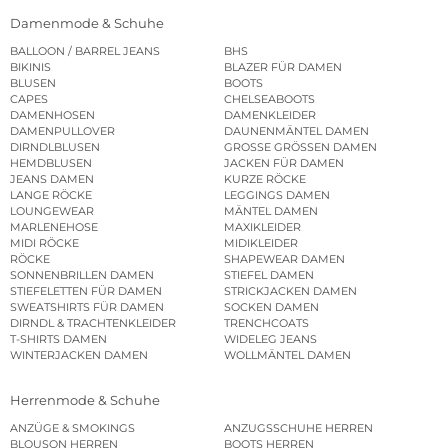
Damenmode & Schuhe
BALLOON / BARREL JEANS
BHS
BIKINIS
BLAZER FÜR DAMEN
BLUSEN
BOOTS
CAPES
CHELSEABOOTS
DAMENHOSEN
DAMENKLEIDER
DAMENPULLOVER
DAUNENMÄNTEL DAMEN
DIRNDLBLUSEN
GROSSE GRÖSSEN DAMEN
HEMDBLUSEN
JACKEN FÜR DAMEN
JEANS DAMEN
KURZE RÖCKE
LANGE RÖCKE
LEGGINGS DAMEN
LOUNGEWEAR
MÄNTEL DAMEN
MARLENEHOSE
MAXIKLEIDER
MIDI RÖCKE
MIDIKLEIDER
RÖCKE
SHAPEWEAR DAMEN
SONNENBRILLEN DAMEN
STIEFEL DAMEN
STIEFELETTEN FÜR DAMEN
STRICKJACKEN DAMEN
SWEATSHIRTS FÜR DAMEN
SOCKEN DAMEN
DIRNDL & TRACHTENKLEIDER
TRENCHCOATS
T-SHIRTS DAMEN
WIDELEG JEANS
WINTERJACKEN DAMEN
WOLLMÄNTEL DAMEN
Herrenmode & Schuhe
ANZÜGE & SMOKINGS
ANZUGSSCHUHE HERREN
BLOUSON HERREN
BOOTS HERREN