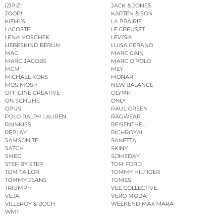
IZIPIZI
JACK & JONES
JOOP!
KAPTEN & SON
KIEHL’S
LA PRAIRIE
LACOSTE
LE CREUSET
LENA HOSCHEK
LEVI’S®
LIEBESKIND BERLIN
LUISA CERANO
MAC
MARC CAIN
MARC JACOBS
MARC O’POLO
MCM
MEY
MICHAEL KORS
MONARI
MOS MOSH
NEW BALANCE
OFFICINE CREATIVE
OLYMP
ON SCHUHE
ONLY
OPUS
PAUL GREEN
POLO RALPH LAUREN
RAGWEAR
RAINKISS
REISENTHEL
REPLAY
RICHROYAL
SAMSONITE
SANETTA
SATCH
SKINY
SMEG
SOMEDAY
STEP BY STEP
TOM FORD
TOM TAILOR
TOMMY HILFIGER
TOMMY JEANS
TONIES
TRIUMPH
VEE COLLECTIVE
VEJA
VERO MODA
VILLEROY & BOCH
WEEKEND MAX MARA
WMF