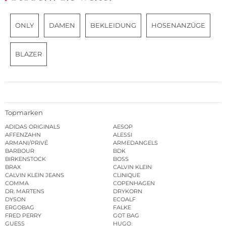
ONLY
DAMEN
BEKLEIDUNG
HOSENANZÜGE
BLAZER
Topmarken
ADIDAS ORIGINALS
AESOP
AFFENZAHN
ALESSI
ARMANI/PRIVÉ
ARMEDANGELS
BARBOUR
BDK
BIRKENSTOCK
BOSS
BRAX
CALVIN KLEIN
CALVIN KLEIN JEANS
CLINIQUE
COMMA
COPENHAGEN
DR. MARTENS
DRYKORN
DYSON
ECOALF
ERGOBAG
FALKE
FRED PERRY
GOT BAG
GUESS
HUGO