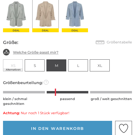
DEAL
DEAL
DEAL
Größe:
Größentabelle
Welche Größe passt mir?
XS
S
M
L
XL
Alternativen
Größenbeurteilung:
?
klein / schmal
passend
groß / weit geschnitten
geschnitten
Achtung:
Nur noch 1 Stück verfügbar!
IN DEN WARENKORB