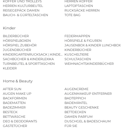
KOFFER UND TROLLEYS
HERREN KOFFER
HERREN KULTURBEUTEL
LAPTOPTASCHEN
REISEGEPÄCK DAMEN
RUCKSÄCKE HERREN
BAUCH- & GÜRTELTASCHEN
TOTE BAG
Kinder
BILDERBÜCHER
FEDERMAPPEN
HÖRSPIELBOXEN
HÖRSPIELE & FIGUREN
HÖRSPIEL ZUBEHÖR
JAUSENBOX & KINDER LUNCHBOX
JUGENDBÜCHER
KINDERBÜCHER
KINDERGARTENRUCKSACK | KINDERGARTENBEUTEL
KUSCHELTIERE
SACHBÜCHER & KINDERLEXIKA
SCHULTASCHEN
TURNBEUTEL & SPORTTASCHEN
WEIHNACHTSKINDERBÜCHER
KLEIDER
Home & Beauty
AFTER SUN
AUGENCREME
AUGEN MAKE UP
AUGENMAKEUP ENTFERNER
BACKFORMEN
BADTEPPICH
BADEMATTEN
BADEMÄNTEL
BADEZIMMER
BEAUTY GESCHENKE
BESTECK
BETTDECKEN
BETTWÄSCHE
DAMEN PARFUM
DEO & DEODORANTS
DUSCHGEL & BADESCHAUM
GÄSTETÜCHER
FÜR SIE