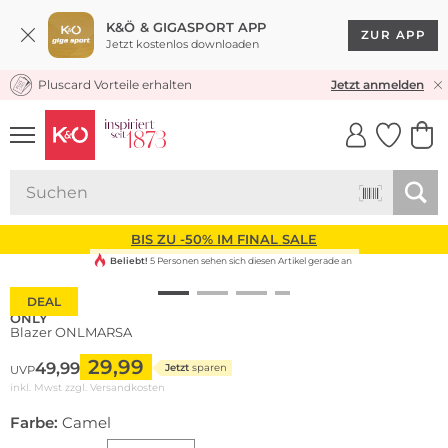
K&Ö & GIGASPORT APP
ZUR APP
Jetzt kostenlos downloaden
Pluscard Vorteile erhalten
KOSTENLOSER VERSAND* & RÜCKVERSAND
Jetzt anmelden
UNSERE APP
CLICK &
CLICK &
COLLECT
RESERVE
BIS ZU -50% IM FINAL SALE
Beliebt!
5 Personen sehen sich diesen Artikel gerade an
DEAL
ONLY
Blazer ONLMARSA
29,99
49,99
Jetzt
sparen
UVP
inkl. Mwst zzgl.
Versandkosten
Farbe:
Camel