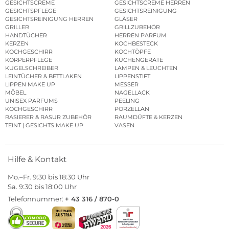
GESICHTSCREME
GESICHTSCREME HERREN
GESICHTSPFLEGE
GESICHTSREINIGUNG
GESICHTSREINIGUNG HERREN
GLÄSER
GRILLER
GRILLZUBEHÖR
HANDTÜCHER
HERREN PARFUM
KERZEN
KOCHBESTECK
KOCHGESCHIRR
KOCHTÖPFE
KÖRPERPFLEGE
KÜCHENGERÄTE
KUGELSCHREIBER
LAMPEN & LEUCHTEN
LEINTÜCHER & BETTLAKEN
LIPPENSTIFT
LIPPEN MAKE UP
MESSER
MÖBEL
NAGELLACK
UNISEX PARFUMS
PEELING
KOCHGESCHIRR
PORZELLAN
RASIERER & RASUR ZUBEHÖR
RAUMDÜFTE & KERZEN
TEINT | GESICHTS MAKE UP
VASEN
Hilfe & Kontakt
Mo.–Fr. 9:30 bis 18:30 Uhr
Sa. 9:30 bis 18:00 Uhr
Telefonnummer:
+ 43 316 / 870-0