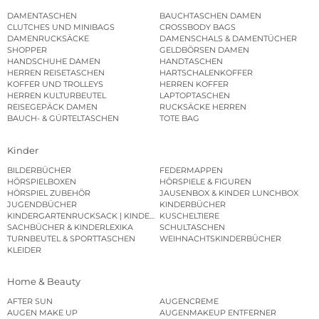
DAMENTASCHEN
BAUCHTASCHEN DAMEN
CLUTCHES UND MINIBAGS
CROSSBODY BAGS
DAMENRUCKSÄCKE
DAMENSCHALS & DAMENTÜCHER
SHOPPER
GELDBÖRSEN DAMEN
HANDSCHUHE DAMEN
HANDTASCHEN
HERREN REISETASCHEN
HARTSCHALENKOFFER
KOFFER UND TROLLEYS
HERREN KOFFER
HERREN KULTURBEUTEL
LAPTOPTASCHEN
REISEGEPÄCK DAMEN
RUCKSÄCKE HERREN
BAUCH- & GÜRTELTASCHEN
TOTE BAG
Kinder
BILDERBÜCHER
FEDERMAPPEN
HÖRSPIELBOXEN
HÖRSPIELE & FIGUREN
HÖRSPIEL ZUBEHÖR
JAUSENBOX & KINDER LUNCHBOX
JUGENDBÜCHER
KINDERBÜCHER
KINDERGARTENRUCKSACK | KINDERGARTENBEUTEL
KUSCHELTIERE
SACHBÜCHER & KINDERLEXIKA
SCHULTASCHEN
TURNBEUTEL & SPORTTASCHEN
WEIHNACHTSKINDERBÜCHER
KLEIDER
Home & Beauty
AFTER SUN
AUGENCREME
AUGEN MAKE UP
AUGENMAKEUP ENTFERNER