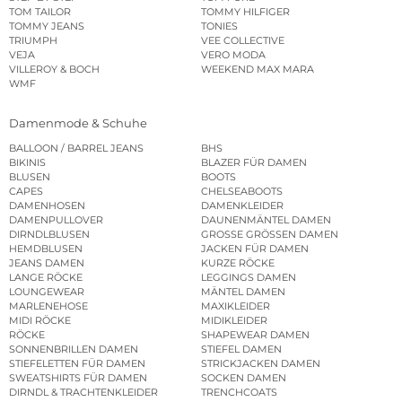
TOM TAILOR
TOMMY HILFIGER
TOMMY JEANS
TONIES
TRIUMPH
VEE COLLECTIVE
VEJA
VERO MODA
VILLEROY & BOCH
WEEKEND MAX MARA
WMF
Damenmode & Schuhe
BALLOON / BARREL JEANS
BHS
BIKINIS
BLAZER FÜR DAMEN
BLUSEN
BOOTS
CAPES
CHELSEABOOTS
DAMENHOSEN
DAMENKLEIDER
DAMENPULLOVER
DAUNENMÄNTEL DAMEN
DIRNDLBLUSEN
GROSSE GRÖSSEN DAMEN
HEMDBLUSEN
JACKEN FÜR DAMEN
JEANS DAMEN
KURZE RÖCKE
LANGE RÖCKE
LEGGINGS DAMEN
LOUNGEWEAR
MÄNTEL DAMEN
MARLENEHOSE
MAXIKLEIDER
MIDI RÖCKE
MIDIKLEIDER
RÖCKE
SHAPEWEAR DAMEN
SONNENBRILLEN DAMEN
STIEFEL DAMEN
STIEFELETTEN FÜR DAMEN
STRICKJACKEN DAMEN
SWEATSHIRTS FÜR DAMEN
SOCKEN DAMEN
DIRNDL & TRACHTENKLEIDER
TRENCHCOATS