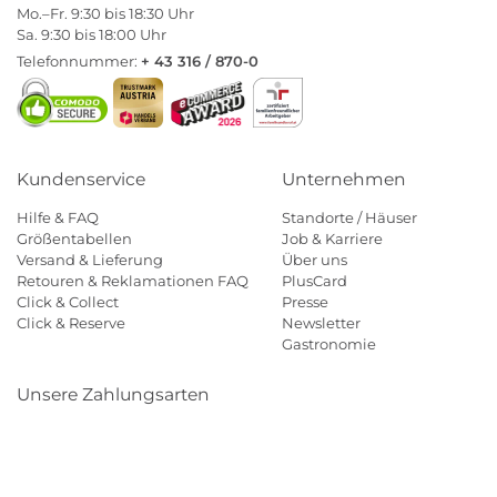
Mo.–Fr. 9:30 bis 18:30 Uhr
Sa. 9:30 bis 18:00 Uhr
Telefonnummer:
+ 43 316 / 870-0
Kundenservice
Unternehmen
Hilfe & FAQ
Standorte / Häuser
Größentabellen
Job & Karriere
Versand & Lieferung
Über uns
Retouren & Reklamationen FAQ
PlusCard
Click & Collect
Presse
Click & Reserve
Newsletter
Gastronomie
Unsere Zahlungsarten
Klarna
Paypal
Mastercard
Visa
Diners
Eps
Shop
Applepay
Amazon