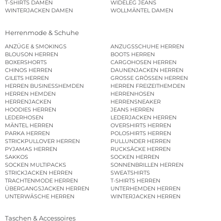
T-SHIRTS DAMEN
WIDELEG JEANS
WINTERJACKEN DAMEN
WOLLMÄNTEL DAMEN
Herrenmode & Schuhe
ANZÜGE & SMOKINGS
ANZUGSSCHUHE HERREN
BLOUSON HERREN
BOOTS HERREN
BOXERSHORTS
CARGOHOSEN HERREN
CHINOS HERREN
DAUNENJACKEN HERREN
GILETS HERREN
GROSSE GRÖSSEN HERREN
HERREN BUSINESSHEMDEN
HERREN FREIZEITHEMDEN
HERREN HEMDEN
HERRENHOSEN
HERRENJACKEN
HERRENSNEAKER
HOODIES HERREN
JEANS HERREN
LEDERHOSEN
LEDERJACKEN HERREN
MÄNTEL HERREN
OVERSHIRTS HERREN
PARKA HERREN
POLOSHIRTS HERREN
STRICKPULLOVER HERREN
PULLUNDER HERREN
PYJAMAS HERREN
RUCKSÄCKE HERREN
SAKKOS
SOCKEN HERREN
SOCKEN MULTIPACKS
SONNENBRILLEN HERREN
STRICKJACKEN HERREN
SWEATSHIRTS
TRACHTENMODE HERREN
T-SHIRTS HERREN
ÜBERGANGSJACKEN HERREN
UNTERHEMDEN HERREN
UNTERWÄSCHE HERREN
WINTERJACKEN HERREN
Taschen & Accessoires