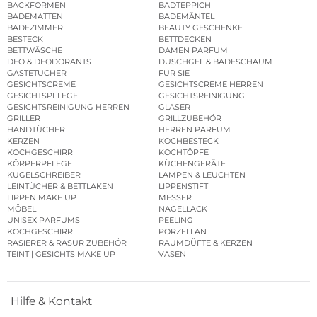
BACKFORMEN
BADTEPPICH
BADEMATTEN
BADEMÄNTEL
BADEZIMMER
BEAUTY GESCHENKE
BESTECK
BETTDECKEN
BETTWÄSCHE
DAMEN PARFUM
DEO & DEODORANTS
DUSCHGEL & BADESCHAUM
GÄSTETÜCHER
FÜR SIE
GESICHTSCREME
GESICHTSCREME HERREN
GESICHTSPFLEGE
GESICHTSREINIGUNG
GESICHTSREINIGUNG HERREN
GLÄSER
GRILLER
GRILLZUBEHÖR
HANDTÜCHER
HERREN PARFUM
KERZEN
KOCHBESTECK
KOCHGESCHIRR
KOCHTÖPFE
KÖRPERPFLEGE
KÜCHENGERÄTE
KUGELSCHREIBER
LAMPEN & LEUCHTEN
LEINTÜCHER & BETTLAKEN
LIPPENSTIFT
LIPPEN MAKE UP
MESSER
MÖBEL
NAGELLACK
UNISEX PARFUMS
PEELING
KOCHGESCHIRR
PORZELLAN
RASIERER & RASUR ZUBEHÖR
RAUMDÜFTE & KERZEN
TEINT | GESICHTS MAKE UP
VASEN
Hilfe & Kontakt