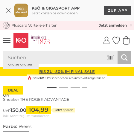
K&Ö & GIGASPORT APP
ZUR APP
Jetzt kostenlos downloaden
Pluscard Vorteile erhalten
KOSTENLOSER VERSAND* & RÜCKVERSAND
Jetzt anmelden
UNSERE APP
CLICK &
CLICK &
COLLECT
RESERVE
Große Größen
BIS ZU -50% IM FINAL SALE
Beliebt!
11 Personen sehen sich diesen Artikel gerade an
DEAL
ON
Sneaker THE ROGER ADVANTAGE
104,99
150,00
Jetzt
sparen
UVP
inkl. Mwst zzgl.
Versandkosten
Farbe:
Weiss