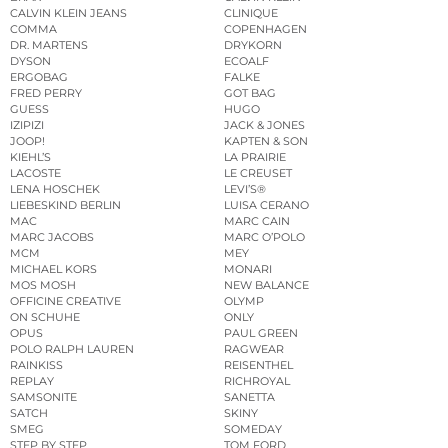
CALVIN KLEIN JEANS
CLINIQUE
COMMA
COPENHAGEN
DR. MARTENS
DRYKORN
DYSON
ECOALF
ERGOBAG
FALKE
FRED PERRY
GOT BAG
GUESS
HUGO
IZIPIZI
JACK & JONES
JOOP!
KAPTEN & SON
KIEHL’S
LA PRAIRIE
LACOSTE
LE CREUSET
LENA HOSCHEK
LEVI’S®
LIEBESKIND BERLIN
LUISA CERANO
MAC
MARC CAIN
MARC JACOBS
MARC O’POLO
MCM
MEY
MICHAEL KORS
MONARI
MOS MOSH
NEW BALANCE
OFFICINE CREATIVE
OLYMP
ON SCHUHE
ONLY
OPUS
PAUL GREEN
POLO RALPH LAUREN
RAGWEAR
RAINKISS
REISENTHEL
REPLAY
RICHROYAL
SAMSONITE
SANETTA
SATCH
SKINY
SMEG
SOMEDAY
STEP BY STEP
TOM FORD