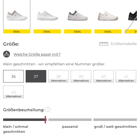
DEAL
DEAL
DEAL
DEAL
DE
Größe:
Größentabelle
Welche Größe passt mir?
Klein geschnitten - wir empfehlen eine Nummer größer.
36
37
38
39
40
41
Alternativen
Alternativen
Alternativen
Alternativen
42
Alternativen
Größenbeurteilung:
?
klein / schmal
passend
groß / weit geschnitten
geschnitten