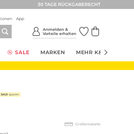
30 TAGE RÜCKGABERECHT
tionen
App
Anmelden &
Vorteile erhalten
SALE
MARKEN
MEHR K&Ö
NACH
Jetzt
sparen
Größentabelle
 mir?