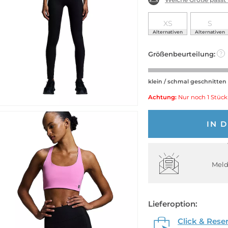
XS
S
Alternativen
Alternativen
Größenbeurteilung:
?
klein / schmal geschnitten
Achtung:
Nur noch 1 Stück
IN 
Meld
Lieferoption:
Click & Rese