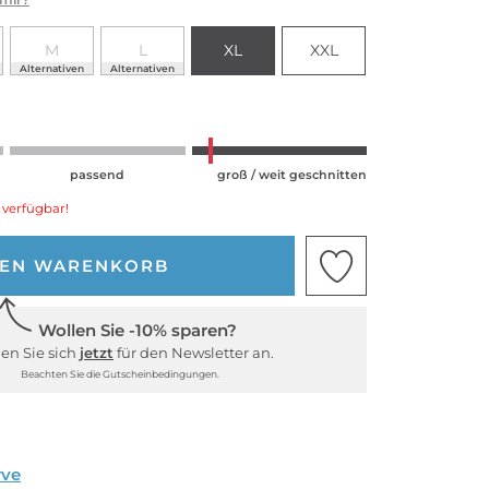
M
L
XL
XXL
Alternativen
Alternativen
passend
groß / weit geschnitten
 verfügbar!
DEN WARENKORB
Wollen Sie -10% sparen?
en Sie sich
jetzt
für den Newsletter an.
Beachten Sie die Gutscheinbedingungen.
rve