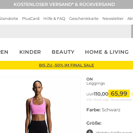
KOSTENLOSER VERSAND* & RÜCKVERSAND
Standorte
PlusCard
Hilfe & FAQ
Geschenkkarte
Newsletter
Ak
REN
KINDER
BEAUTY
HOME & LIVING
BIS ZU -50% IM FINAL SALE
ON
Leggings
65,99
110,00
UVP
inkl. Mwst zzgl.
Versandkosten
Farbe:
Schwarz
Größe:
Welche Größe passt