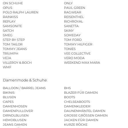
ON SCHUHE
ONLY
OPUS
PAUL GREEN
POLO RALPH LAUREN
RAGWEAR
RAINKISS
REISENTHEL
REPLAY
RICHROYAL
SAMSONITE
SANETTA
SATCH
SKINY
SMEG
SOMEDAY
STEP BY STEP
TOM FORD
TOM TAILOR
TOMMY HILFIGER
TOMMY JEANS
TONIES
TRIUMPH
VEE COLLECTIVE
VEJA
VERO MODA
VILLEROY & BOCH
WEEKEND MAX MARA
WMF
Damenmode & Schuhe
BALLOON / BARREL JEANS
BHS
BIKINIS
BLAZER FÜR DAMEN
BLUSEN
BOOTS
CAPES
CHELSEABOOTS
DAMENHOSEN
DAMENKLEIDER
DAMENPULLOVER
DAUNENMÄNTEL DAMEN
DIRNDLBLUSEN
GROSSE GRÖSSEN DAMEN
HEMDBLUSEN
JACKEN FÜR DAMEN
JEANS DAMEN
KURZE RÖCKE