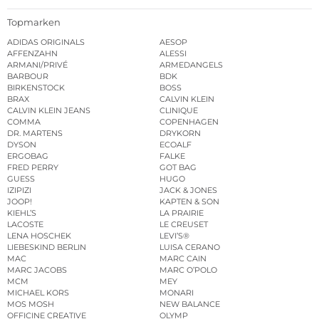
Topmarken
ADIDAS ORIGINALS
AESOP
AFFENZAHN
ALESSI
ARMANI/PRIVÉ
ARMEDANGELS
BARBOUR
BDK
BIRKENSTOCK
BOSS
BRAX
CALVIN KLEIN
CALVIN KLEIN JEANS
CLINIQUE
COMMA
COPENHAGEN
DR. MARTENS
DRYKORN
DYSON
ECOALF
ERGOBAG
FALKE
FRED PERRY
GOT BAG
GUESS
HUGO
IZIPIZI
JACK & JONES
JOOP!
KAPTEN & SON
KIEHL’S
LA PRAIRIE
LACOSTE
LE CREUSET
LENA HOSCHEK
LEVI’S®
LIEBESKIND BERLIN
LUISA CERANO
MAC
MARC CAIN
MARC JACOBS
MARC O’POLO
MCM
MEY
MICHAEL KORS
MONARI
MOS MOSH
NEW BALANCE
OFFICINE CREATIVE
OLYMP