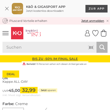
K&Ö & GIGASPORT APP
ZUR APP
Jetzt kostenlos downloaden
Pluscard Vorteile erhalten
KOSTENLOSER VERSAND* & RÜCKVERSAND
Jetzt anmelden
UNSERE APP
CLICK &
CLICK &
COLLECT
RESERVE
BIS ZU -50% IM FINAL SALE
Beliebt!
13 Personen sehen sich diesen Artikel gerade an
DEAL
ON
Kappe ALL-DAY
32,99
45,00
Jetzt
sparen
UVP
inkl. Mwst zzgl.
Versandkosten
Farbe:
Creme