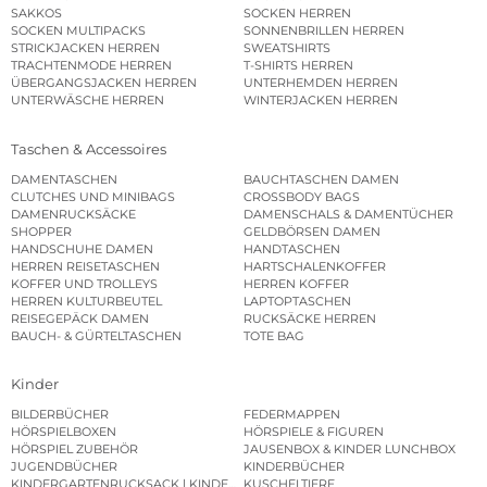
SAKKOS
SOCKEN HERREN
SOCKEN MULTIPACKS
SONNENBRILLEN HERREN
STRICKJACKEN HERREN
SWEATSHIRTS
TRACHTENMODE HERREN
T-SHIRTS HERREN
ÜBERGANGSJACKEN HERREN
UNTERHEMDEN HERREN
UNTERWÄSCHE HERREN
WINTERJACKEN HERREN
Taschen & Accessoires
DAMENTASCHEN
BAUCHTASCHEN DAMEN
CLUTCHES UND MINIBAGS
CROSSBODY BAGS
DAMENRUCKSÄCKE
DAMENSCHALS & DAMENTÜCHER
SHOPPER
GELDBÖRSEN DAMEN
HANDSCHUHE DAMEN
HANDTASCHEN
HERREN REISETASCHEN
HARTSCHALENKOFFER
KOFFER UND TROLLEYS
HERREN KOFFER
HERREN KULTURBEUTEL
LAPTOPTASCHEN
REISEGEPÄCK DAMEN
RUCKSÄCKE HERREN
BAUCH- & GÜRTELTASCHEN
TOTE BAG
Kinder
BILDERBÜCHER
FEDERMAPPEN
HÖRSPIELBOXEN
HÖRSPIELE & FIGUREN
HÖRSPIEL ZUBEHÖR
JAUSENBOX & KINDER LUNCHBOX
JUGENDBÜCHER
KINDERBÜCHER
KINDERGARTENRUCKSACK | KINDERGARTENBEUTEL
KUSCHELTIERE