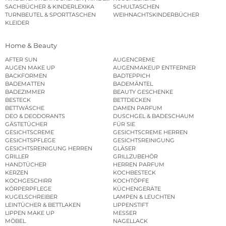
SACHBÜCHER & KINDERLEXIKA
SCHULTASCHEN
TURNBEUTEL & SPORTTASCHEN
WEIHNACHTSKINDERBÜCHER
KLEIDER
Home & Beauty
AFTER SUN
AUGENCREME
AUGEN MAKE UP
AUGENMAKEUP ENTFERNER
BACKFORMEN
BADTEPPICH
BADEMATTEN
BADEMÄNTEL
BADEZIMMER
BEAUTY GESCHENKE
BESTECK
BETTDECKEN
BETTWÄSCHE
DAMEN PARFUM
DEO & DEODORANTS
DUSCHGEL & BADESCHAUM
GÄSTETÜCHER
FÜR SIE
GESICHTSCREME
GESICHTSCREME HERREN
GESICHTSPFLEGE
GESICHTSREINIGUNG
GESICHTSREINIGUNG HERREN
GLÄSER
GRILLER
GRILLZUBEHÖR
HANDTÜCHER
HERREN PARFUM
KERZEN
KOCHBESTECK
KOCHGESCHIRR
KOCHTÖPFE
KÖRPERPFLEGE
KÜCHENGERÄTE
KUGELSCHREIBER
LAMPEN & LEUCHTEN
LEINTÜCHER & BETTLAKEN
LIPPENSTIFT
LIPPEN MAKE UP
MESSER
MÖBEL
NAGELLACK