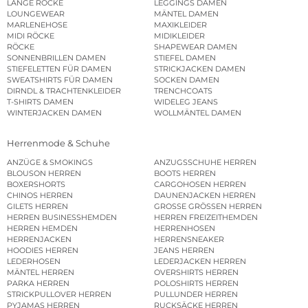
LANGE RÖCKE
LEGGINGS DAMEN
LOUNGEWEAR
MÄNTEL DAMEN
MARLENEHOSE
MAXIKLEIDER
MIDI RÖCKE
MIDIKLEIDER
RÖCKE
SHAPEWEAR DAMEN
SONNENBRILLEN DAMEN
STIEFEL DAMEN
STIEFELETTEN FÜR DAMEN
STRICKJACKEN DAMEN
SWEATSHIRTS FÜR DAMEN
SOCKEN DAMEN
DIRNDL & TRACHTENKLEIDER
TRENCHCOATS
T-SHIRTS DAMEN
WIDELEG JEANS
WINTERJACKEN DAMEN
WOLLMÄNTEL DAMEN
Herrenmode & Schuhe
ANZÜGE & SMOKINGS
ANZUGSSCHUHE HERREN
BLOUSON HERREN
BOOTS HERREN
BOXERSHORTS
CARGOHOSEN HERREN
CHINOS HERREN
DAUNENJACKEN HERREN
GILETS HERREN
GROSSE GRÖSSEN HERREN
HERREN BUSINESSHEMDEN
HERREN FREIZEITHEMDEN
HERREN HEMDEN
HERRENHOSEN
HERRENJACKEN
HERRENSNEAKER
HOODIES HERREN
JEANS HERREN
LEDERHOSEN
LEDERJACKEN HERREN
MÄNTEL HERREN
OVERSHIRTS HERREN
PARKA HERREN
POLOSHIRTS HERREN
STRICKPULLOVER HERREN
PULLUNDER HERREN
PYJAMAS HERREN
RUCKSÄCKE HERREN