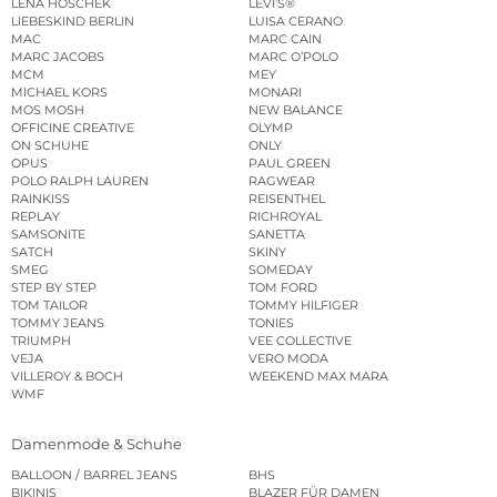
LENA HOSCHEK
LEVI’S®
LIEBESKIND BERLIN
LUISA CERANO
MAC
MARC CAIN
MARC JACOBS
MARC O’POLO
MCM
MEY
MICHAEL KORS
MONARI
MOS MOSH
NEW BALANCE
OFFICINE CREATIVE
OLYMP
ON SCHUHE
ONLY
OPUS
PAUL GREEN
POLO RALPH LAUREN
RAGWEAR
RAINKISS
REISENTHEL
REPLAY
RICHROYAL
SAMSONITE
SANETTA
SATCH
SKINY
SMEG
SOMEDAY
STEP BY STEP
TOM FORD
TOM TAILOR
TOMMY HILFIGER
TOMMY JEANS
TONIES
TRIUMPH
VEE COLLECTIVE
VEJA
VERO MODA
VILLEROY & BOCH
WEEKEND MAX MARA
WMF
Damenmode & Schuhe
BALLOON / BARREL JEANS
BHS
BIKINIS
BLAZER FÜR DAMEN