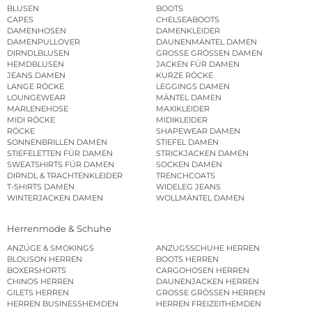
BLUSEN
BOOTS
CAPES
CHELSEABOOTS
DAMENHOSEN
DAMENKLEIDER
DAMENPULLOVER
DAUNENMÄNTEL DAMEN
DIRNDLBLUSEN
GROSSE GRÖSSEN DAMEN
HEMDBLUSEN
JACKEN FÜR DAMEN
JEANS DAMEN
KURZE RÖCKE
LANGE RÖCKE
LEGGINGS DAMEN
LOUNGEWEAR
MÄNTEL DAMEN
MARLENEHOSE
MAXIKLEIDER
MIDI RÖCKE
MIDIKLEIDER
RÖCKE
SHAPEWEAR DAMEN
SONNENBRILLEN DAMEN
STIEFEL DAMEN
STIEFELETTEN FÜR DAMEN
STRICKJACKEN DAMEN
SWEATSHIRTS FÜR DAMEN
SOCKEN DAMEN
DIRNDL & TRACHTENKLEIDER
TRENCHCOATS
T-SHIRTS DAMEN
WIDELEG JEANS
WINTERJACKEN DAMEN
WOLLMÄNTEL DAMEN
Herrenmode & Schuhe
ANZÜGE & SMOKINGS
ANZUGSSCHUHE HERREN
BLOUSON HERREN
BOOTS HERREN
BOXERSHORTS
CARGOHOSEN HERREN
CHINOS HERREN
DAUNENJACKEN HERREN
GILETS HERREN
GROSSE GRÖSSEN HERREN
HERREN BUSINESSHEMDEN
HERREN FREIZEITHEMDEN