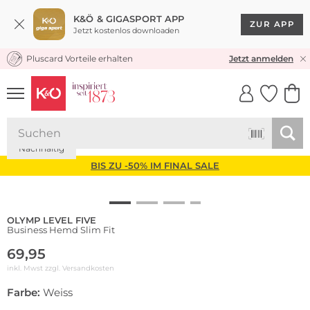
K&Ö & GIGASPORT APP
ZUR APP
Jetzt kostenlos downloaden
Pluscard Vorteile erhalten
KOSTENLOSER VERSAND* & RÜCKVERSAND
Jetzt anmelden
UNSERE APP
CLICK &
CLICK &
COLLECT
RESERVE
Nachhaltig
BIS ZU -50% IM FINAL SALE
OLYMP LEVEL FIVE
Business Hemd Slim Fit
69,95
inkl. Mwst zzgl.
Versandkosten
Farbe:
Weiss