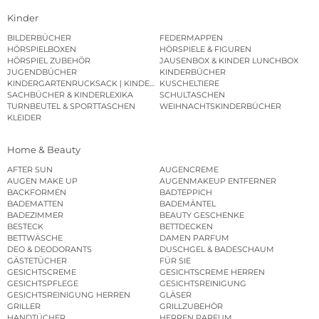
Kinder
BILDERBÜCHER
FEDERMAPPEN
HÖRSPIELBOXEN
HÖRSPIELE & FIGUREN
HÖRSPIEL ZUBEHÖR
JAUSENBOX & KINDER LUNCHBOX
JUGENDBÜCHER
KINDERBÜCHER
KINDERGARTENRUCKSACK | KINDERGARTENBEUTEL
KUSCHELTIERE
SACHBÜCHER & KINDERLEXIKA
SCHULTASCHEN
TURNBEUTEL & SPORTTASCHEN
WEIHNACHTSKINDERBÜCHER
KLEIDER
Home & Beauty
AFTER SUN
AUGENCREME
AUGEN MAKE UP
AUGENMAKEUP ENTFERNER
BACKFORMEN
BADTEPPICH
BADEMATTEN
BADEMÄNTEL
BADEZIMMER
BEAUTY GESCHENKE
BESTECK
BETTDECKEN
BETTWÄSCHE
DAMEN PARFUM
DEO & DEODORANTS
DUSCHGEL & BADESCHAUM
GÄSTETÜCHER
FÜR SIE
GESICHTSCREME
GESICHTSCREME HERREN
GESICHTSPFLEGE
GESICHTSREINIGUNG
GESICHTSREINIGUNG HERREN
GLÄSER
GRILLER
GRILLZUBEHÖR
HANDTÜCHER
HERREN PARFUM