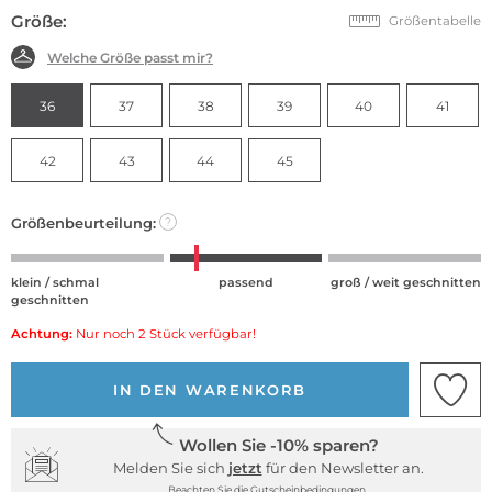
Größe:
Größentabelle
Welche Größe passt mir?
36
37
38
39
40
41
42
43
44
45
Größenbeurteilung:
?
klein / schmal
passend
groß / weit geschnitten
geschnitten
Achtung:
Nur noch 2 Stück verfügbar!
IN DEN WARENKORB
Wollen Sie -10% sparen?
Melden Sie sich
jetzt
für den Newsletter an.
Beachten Sie die Gutscheinbedingungen.