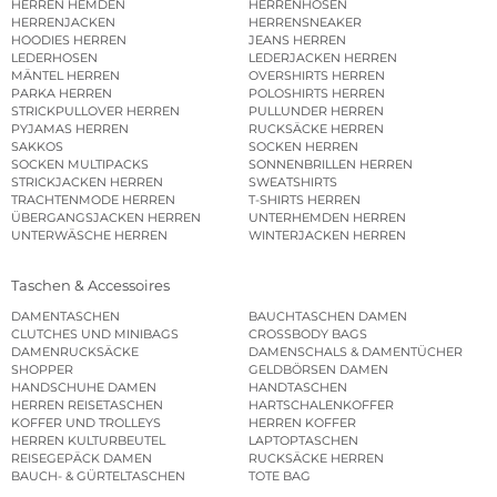
HERREN HEMDEN
HERRENHOSEN
HERRENJACKEN
HERRENSNEAKER
HOODIES HERREN
JEANS HERREN
LEDERHOSEN
LEDERJACKEN HERREN
MÄNTEL HERREN
OVERSHIRTS HERREN
PARKA HERREN
POLOSHIRTS HERREN
STRICKPULLOVER HERREN
PULLUNDER HERREN
PYJAMAS HERREN
RUCKSÄCKE HERREN
SAKKOS
SOCKEN HERREN
SOCKEN MULTIPACKS
SONNENBRILLEN HERREN
STRICKJACKEN HERREN
SWEATSHIRTS
TRACHTENMODE HERREN
T-SHIRTS HERREN
ÜBERGANGSJACKEN HERREN
UNTERHEMDEN HERREN
UNTERWÄSCHE HERREN
WINTERJACKEN HERREN
Taschen & Accessoires
DAMENTASCHEN
BAUCHTASCHEN DAMEN
CLUTCHES UND MINIBAGS
CROSSBODY BAGS
DAMENRUCKSÄCKE
DAMENSCHALS & DAMENTÜCHER
SHOPPER
GELDBÖRSEN DAMEN
HANDSCHUHE DAMEN
HANDTASCHEN
HERREN REISETASCHEN
HARTSCHALENKOFFER
KOFFER UND TROLLEYS
HERREN KOFFER
HERREN KULTURBEUTEL
LAPTOPTASCHEN
REISEGEPÄCK DAMEN
RUCKSÄCKE HERREN
BAUCH- & GÜRTELTASCHEN
TOTE BAG