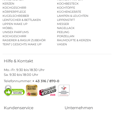
KERZEN
KOCHBESTECK
KOCHGESCHIRR
KOCHTÖPFE
KÖRPERPFLEGE
KÜCHENGERÄTE
KUGELSCHREIBER
LAMPEN & LEUCHTEN
LEINTÜCHER & BETTLAKEN
LIPPENSTIFT
LIPPEN MAKE UP
MESSER
MÖBEL
NAGELLACK
UNISEX PARFUMS
PEELING
KOCHGESCHIRR
PORZELLAN
RASIERER & RASUR ZUBEHÖR
RAUMDÜFTE & KERZEN
TEINT | GESICHTS MAKE UP
VASEN
Hilfe & Kontakt
Mo.–Fr. 9:30 bis 18:30 Uhr
Sa. 9:30 bis 18:00 Uhr
Telefonnummer:
+ 43 316 / 870-0
Kundenservice
Unternehmen