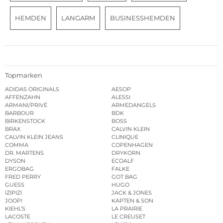
HEMDEN
LANGARM
BUSINESSHEMDEN
Topmarken
ADIDAS ORIGINALS
AESOP
AFFENZAHN
ALESSI
ARMANI/PRIVÉ
ARMEDANGELS
BARBOUR
BDK
BIRKENSTOCK
BOSS
BRAX
CALVIN KLEIN
CALVIN KLEIN JEANS
CLINIQUE
COMMA
COPENHAGEN
DR. MARTENS
DRYKORN
DYSON
ECOALF
ERGOBAG
FALKE
FRED PERRY
GOT BAG
GUESS
HUGO
IZIPIZI
JACK & JONES
JOOP!
KAPTEN & SON
KIEHL’S
LA PRAIRIE
LACOSTE
LE CREUSET