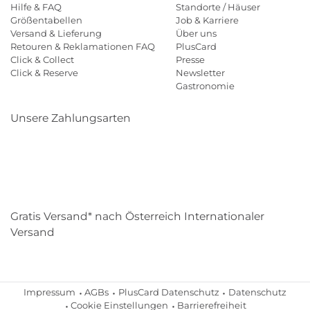
Hilfe & FAQ
Standorte / Häuser
Größentabellen
Job & Karriere
Versand & Lieferung
Über uns
Retouren & Reklamationen FAQ
PlusCard
Click & Collect
Presse
Click & Reserve
Newsletter
Gastronomie
Unsere Zahlungsarten
Klarna
Paypal
Mastercard
Visa
Diners
Eps
Shop
Applepay
Amazon
Gratis Versand* nach Österreich Internationaler
Versand
Impressum
AGBs
PlusCard Datenschutz
Datenschutz
Cookie Einstellungen
Barrierefreiheit