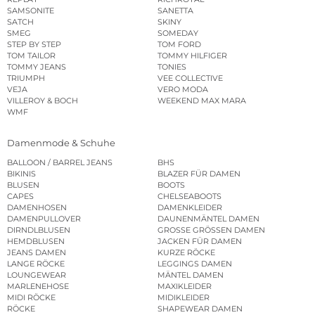
SAMSONITE
SANETTA
SATCH
SKINY
SMEG
SOMEDAY
STEP BY STEP
TOM FORD
TOM TAILOR
TOMMY HILFIGER
TOMMY JEANS
TONIES
TRIUMPH
VEE COLLECTIVE
VEJA
VERO MODA
VILLEROY & BOCH
WEEKEND MAX MARA
WMF
Damenmode & Schuhe
BALLOON / BARREL JEANS
BHS
BIKINIS
BLAZER FÜR DAMEN
BLUSEN
BOOTS
CAPES
CHELSEABOOTS
DAMENHOSEN
DAMENKLEIDER
DAMENPULLOVER
DAUNENMÄNTEL DAMEN
DIRNDLBLUSEN
GROSSE GRÖSSEN DAMEN
HEMDBLUSEN
JACKEN FÜR DAMEN
JEANS DAMEN
KURZE RÖCKE
LANGE RÖCKE
LEGGINGS DAMEN
LOUNGEWEAR
MÄNTEL DAMEN
MARLENEHOSE
MAXIKLEIDER
MIDI RÖCKE
MIDIKLEIDER
RÖCKE
SHAPEWEAR DAMEN