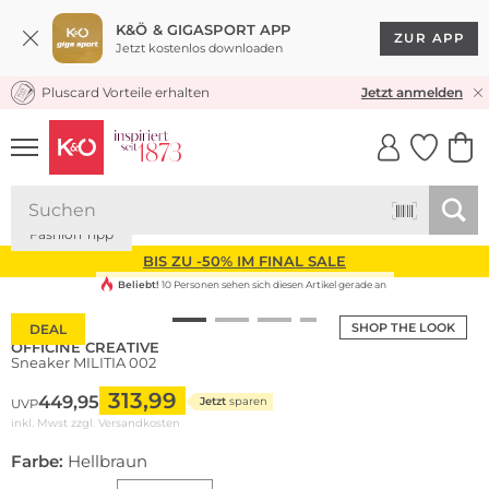
K&Ö & GIGASPORT APP
ZUR APP
Jetzt kostenlos downloaden
Pluscard Vorteile erhalten
KOSTENLOSER VERSAND* & RÜCKVERSAND
Jetzt anmelden
UNSERE APP
CLICK &
CLICK &
COLLECT
RESERVE
Fashion Tipp
BIS ZU -50% IM FINAL SALE
Beliebt!
10 Personen sehen sich diesen Artikel gerade an
SHOP THE LOOK
DEAL
OFFICINE CREATIVE
Sneaker MILITIA 002
313,99
449,95
Jetzt
sparen
UVP
inkl. Mwst zzgl.
Versandkosten
Farbe:
Hellbraun