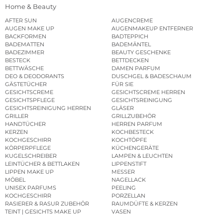
Home & Beauty
AFTER SUN
AUGENCREME
AUGEN MAKE UP
AUGENMAKEUP ENTFERNER
BACKFORMEN
BADTEPPICH
BADEMATTEN
BADEMÄNTEL
BADEZIMMER
BEAUTY GESCHENKE
BESTECK
BETTDECKEN
BETTWÄSCHE
DAMEN PARFUM
DEO & DEODORANTS
DUSCHGEL & BADESCHAUM
GÄSTETÜCHER
FÜR SIE
GESICHTSCREME
GESICHTSCREME HERREN
GESICHTSPFLEGE
GESICHTSREINIGUNG
GESICHTSREINIGUNG HERREN
GLÄSER
GRILLER
GRILLZUBEHÖR
HANDTÜCHER
HERREN PARFUM
KERZEN
KOCHBESTECK
KOCHGESCHIRR
KOCHTÖPFE
KÖRPERPFLEGE
KÜCHENGERÄTE
KUGELSCHREIBER
LAMPEN & LEUCHTEN
LEINTÜCHER & BETTLAKEN
LIPPENSTIFT
LIPPEN MAKE UP
MESSER
MÖBEL
NAGELLACK
UNISEX PARFUMS
PEELING
KOCHGESCHIRR
PORZELLAN
RASIERER & RASUR ZUBEHÖR
RAUMDÜFTE & KERZEN
TEINT | GESICHTS MAKE UP
VASEN