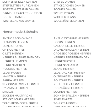
SONNENBRILLEN DAMEN
STIEFEL DAMEN
STIEFELETTEN FÜR DAMEN
STRICKJACKEN DAMEN
SWEATSHIRTS FÜR DAMEN
SOCKEN DAMEN
DIRNDL & TRACHTENKLEIDER
TRENCHCOATS
T-SHIRTS DAMEN
WIDELEG JEANS
WINTERJACKEN DAMEN
WOLLMÄNTEL DAMEN
Herrenmode & Schuhe
ANZÜGE & SMOKINGS
ANZUGSSCHUHE HERREN
BLOUSON HERREN
BOOTS HERREN
BOXERSHORTS
CARGOHOSEN HERREN
CHINOS HERREN
DAUNENJACKEN HERREN
GILETS HERREN
GROSSE GRÖSSEN HERREN
HERREN BUSINESSHEMDEN
HERREN FREIZEITHEMDEN
HERREN HEMDEN
HERRENHOSEN
HERRENJACKEN
HERRENSNEAKER
HOODIES HERREN
JEANS HERREN
LEDERHOSEN
LEDERJACKEN HERREN
MÄNTEL HERREN
OVERSHIRTS HERREN
PARKA HERREN
POLOSHIRTS HERREN
STRICKPULLOVER HERREN
PULLUNDER HERREN
PYJAMAS HERREN
RUCKSÄCKE HERREN
SAKKOS
SOCKEN HERREN
SOCKEN MULTIPACKS
SONNENBRILLEN HERREN
STRICKJACKEN HERREN
SWEATSHIRTS
TRACHTENMODE HERREN
T-SHIRTS HERREN
ÜBERGANGSJACKEN HERREN
UNTERHEMDEN HERREN