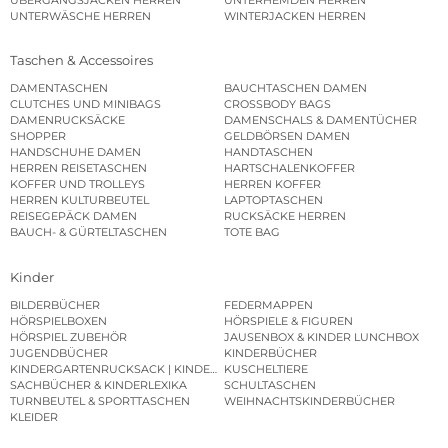
UNTERWÄSCHE HERREN
WINTERJACKEN HERREN
Taschen & Accessoires
DAMENTASCHEN
BAUCHTASCHEN DAMEN
CLUTCHES UND MINIBAGS
CROSSBODY BAGS
DAMENRUCKSÄCKE
DAMENSCHALS & DAMENTÜCHER
SHOPPER
GELDBÖRSEN DAMEN
HANDSCHUHE DAMEN
HANDTASCHEN
HERREN REISETASCHEN
HARTSCHALENKOFFER
KOFFER UND TROLLEYS
HERREN KOFFER
HERREN KULTURBEUTEL
LAPTOPTASCHEN
REISEGEPÄCK DAMEN
RUCKSÄCKE HERREN
BAUCH- & GÜRTELTASCHEN
TOTE BAG
Kinder
BILDERBÜCHER
FEDERMAPPEN
HÖRSPIELBOXEN
HÖRSPIELE & FIGUREN
HÖRSPIEL ZUBEHÖR
JAUSENBOX & KINDER LUNCHBOX
JUGENDBÜCHER
KINDERBÜCHER
KINDERGARTENRUCKSACK | KINDERGARTENBEUTEL
KUSCHELTIERE
SACHBÜCHER & KINDERLEXIKA
SCHULTASCHEN
TURNBEUTEL & SPORTTASCHEN
WEIHNACHTSKINDERBÜCHER
KLEIDER