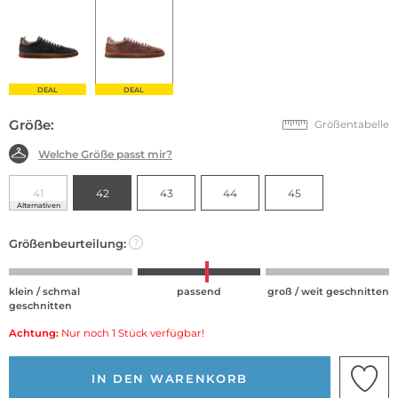
DEAL
DEAL
Größe:
Größentabelle
Welche Größe passt mir?
41
42
43
44
45
Alternativen
Größenbeurteilung:
?
klein / schmal
passend
groß / weit geschnitten
geschnitten
Achtung:
Nur noch 1 Stück verfügbar!
IN DEN WARENKORB