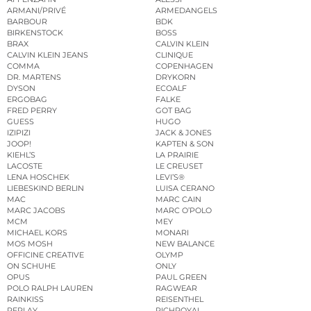
ARMANI/PRIVÉ
ARMEDANGELS
BARBOUR
BDK
BIRKENSTOCK
BOSS
BRAX
CALVIN KLEIN
CALVIN KLEIN JEANS
CLINIQUE
COMMA
COPENHAGEN
DR. MARTENS
DRYKORN
DYSON
ECOALF
ERGOBAG
FALKE
FRED PERRY
GOT BAG
GUESS
HUGO
IZIPIZI
JACK & JONES
JOOP!
KAPTEN & SON
KIEHL’S
LA PRAIRIE
LACOSTE
LE CREUSET
LENA HOSCHEK
LEVI’S®
LIEBESKIND BERLIN
LUISA CERANO
MAC
MARC CAIN
MARC JACOBS
MARC O’POLO
MCM
MEY
MICHAEL KORS
MONARI
MOS MOSH
NEW BALANCE
OFFICINE CREATIVE
OLYMP
ON SCHUHE
ONLY
OPUS
PAUL GREEN
POLO RALPH LAUREN
RAGWEAR
RAINKISS
REISENTHEL
REPLAY
RICHROYAL