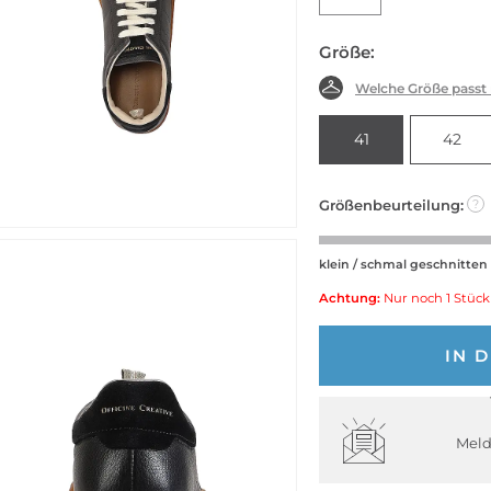
Größe:
Welche Größe passt
41
42
Größenbeurteilung:
?
klein / schmal geschnitten
Achtung:
Nur noch 1 Stück
IN 
Meld