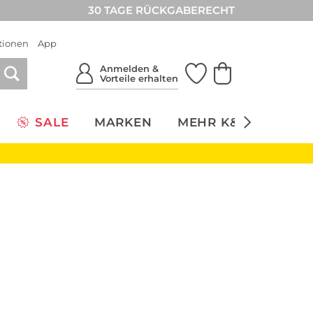
30 TAGE RÜCKGABERECHT
tionen
App
Anmelden &
Vorteile erhalten
SALE
MARKEN
MEHR K&Ö
NACH