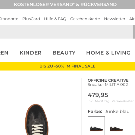
KOSTENLOSER VERSAND* & RÜCKVERSAND
Standorte
PlusCard
Hilfe & FAQ
Geschenkkarte
Newsletter
Ak
REN
KINDER
BEAUTY
HOME & LIVING
BIS ZU -50% IM FINAL SALE
OFFICINE CREATIVE
Sneaker MILITIA 002
479,95
inkl. Mwst zzgl.
Versandkosten
Farbe:
Dunkelblau