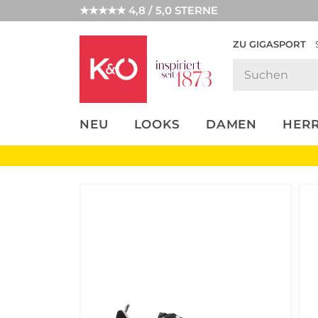
★★★★★ 4,8 / 5,0 STERNE
ZU GIGASPORT
FASHION-
UNSERE APP
CLICK &
CLICK &
TRENDS
COLLECT
RESERVE
NEU
LOOKS
DAMEN
HER