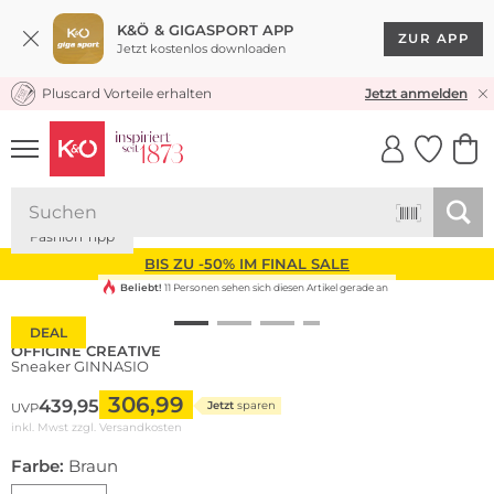
K&Ö & GIGASPORT APP
ZUR APP
Jetzt kostenlos downloaden
Pluscard Vorteile erhalten
KOSTENLOSER VERSAND* & RÜCKVERSAND
Jetzt anmelden
UNSERE APP
CLICK &
CLICK &
COLLECT
RESERVE
Fashion Tipp
BIS ZU -50% IM FINAL SALE
Beliebt!
11 Personen sehen sich diesen Artikel gerade an
DEAL
OFFICINE CREATIVE
Sneaker GINNASIO
306,99
439,95
Jetzt
sparen
UVP
inkl. Mwst zzgl.
Versandkosten
Farbe:
Braun