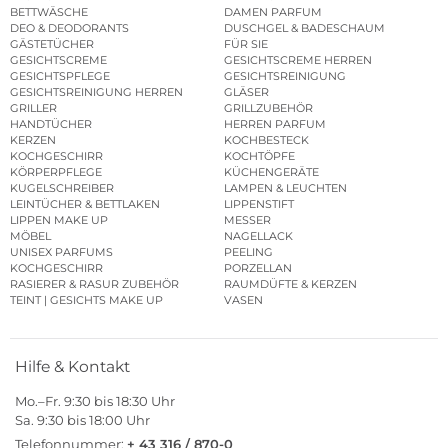
BETTWÄSCHE
DAMEN PARFUM
DEO & DEODORANTS
DUSCHGEL & BADESCHAUM
GÄSTETÜCHER
FÜR SIE
GESICHTSCREME
GESICHTSCREME HERREN
GESICHTSPFLEGE
GESICHTSREINIGUNG
GESICHTSREINIGUNG HERREN
GLÄSER
GRILLER
GRILLZUBEHÖR
HANDTÜCHER
HERREN PARFUM
KERZEN
KOCHBESTECK
KOCHGESCHIRR
KOCHTÖPFE
KÖRPERPFLEGE
KÜCHENGERÄTE
KUGELSCHREIBER
LAMPEN & LEUCHTEN
LEINTÜCHER & BETTLAKEN
LIPPENSTIFT
LIPPEN MAKE UP
MESSER
MÖBEL
NAGELLACK
UNISEX PARFUMS
PEELING
KOCHGESCHIRR
PORZELLAN
RASIERER & RASUR ZUBEHÖR
RAUMDÜFTE & KERZEN
TEINT | GESICHTS MAKE UP
VASEN
Hilfe & Kontakt
Mo.–Fr. 9:30 bis 18:30 Uhr
Sa. 9:30 bis 18:00 Uhr
Telefonnummer:
+ 43 316 / 870-0