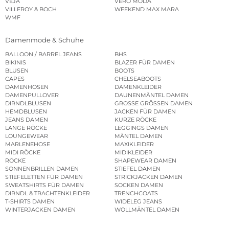
VEJA
VERO MODA
VILLEROY & BOCH
WEEKEND MAX MARA
WMF
Damenmode & Schuhe
BALLOON / BARREL JEANS
BHS
BIKINIS
BLAZER FÜR DAMEN
BLUSEN
BOOTS
CAPES
CHELSEABOOTS
DAMENHOSEN
DAMENKLEIDER
DAMENPULLOVER
DAUNENMÄNTEL DAMEN
DIRNDLBLUSEN
GROSSE GRÖSSEN DAMEN
HEMDBLUSEN
JACKEN FÜR DAMEN
JEANS DAMEN
KURZE RÖCKE
LANGE RÖCKE
LEGGINGS DAMEN
LOUNGEWEAR
MÄNTEL DAMEN
MARLENEHOSE
MAXIKLEIDER
MIDI RÖCKE
MIDIKLEIDER
RÖCKE
SHAPEWEAR DAMEN
SONNENBRILLEN DAMEN
STIEFEL DAMEN
STIEFELETTEN FÜR DAMEN
STRICKJACKEN DAMEN
SWEATSHIRTS FÜR DAMEN
SOCKEN DAMEN
DIRNDL & TRACHTENKLEIDER
TRENCHCOATS
T-SHIRTS DAMEN
WIDELEG JEANS
WINTERJACKEN DAMEN
WOLLMÄNTEL DAMEN