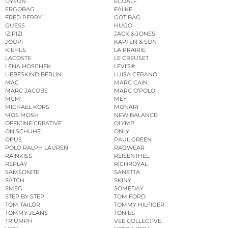
DYSON
ECOALF
ERGOBAG
FALKE
FRED PERRY
GOT BAG
GUESS
HUGO
IZIPIZI
JACK & JONES
JOOP!
KAPTEN & SON
KIEHL’S
LA PRAIRIE
LACOSTE
LE CREUSET
LENA HOSCHEK
LEVI’S®
LIEBESKIND BERLIN
LUISA CERANO
MAC
MARC CAIN
MARC JACOBS
MARC O’POLO
MCM
MEY
MICHAEL KORS
MONARI
MOS MOSH
NEW BALANCE
OFFICINE CREATIVE
OLYMP
ON SCHUHE
ONLY
OPUS
PAUL GREEN
POLO RALPH LAUREN
RAGWEAR
RAINKISS
REISENTHEL
REPLAY
RICHROYAL
SAMSONITE
SANETTA
SATCH
SKINY
SMEG
SOMEDAY
STEP BY STEP
TOM FORD
TOM TAILOR
TOMMY HILFIGER
TOMMY JEANS
TONIES
TRIUMPH
VEE COLLECTIVE