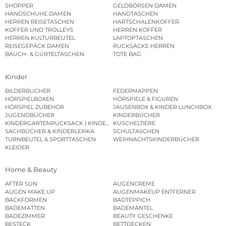
SHOPPER
GELDBÖRSEN DAMEN
HANDSCHUHE DAMEN
HANDTASCHEN
HERREN REISETASCHEN
HARTSCHALENKOFFER
KOFFER UND TROLLEYS
HERREN KOFFER
HERREN KULTURBEUTEL
LAPTOPTASCHEN
REISEGEPÄCK DAMEN
RUCKSÄCKE HERREN
BAUCH- & GÜRTELTASCHEN
TOTE BAG
Kinder
BILDERBÜCHER
FEDERMAPPEN
HÖRSPIELBOXEN
HÖRSPIELE & FIGUREN
HÖRSPIEL ZUBEHÖR
JAUSENBOX & KINDER LUNCHBOX
JUGENDBÜCHER
KINDERBÜCHER
KINDERGARTENRUCKSACK | KINDERGARTENBEUTEL
KUSCHELTIERE
SACHBÜCHER & KINDERLEXIKA
SCHULTASCHEN
TURNBEUTEL & SPORTTASCHEN
WEIHNACHTSKINDERBÜCHER
KLEIDER
Home & Beauty
AFTER SUN
AUGENCREME
AUGEN MAKE UP
AUGENMAKEUP ENTFERNER
BACKFORMEN
BADTEPPICH
BADEMATTEN
BADEMÄNTEL
BADEZIMMER
BEAUTY GESCHENKE
BESTECK
BETTDECKEN