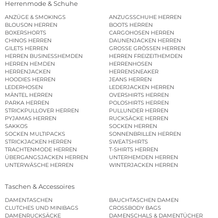
Herrenmode & Schuhe
ANZÜGE & SMOKINGS
ANZUGSSCHUHE HERREN
BLOUSON HERREN
BOOTS HERREN
BOXERSHORTS
CARGOHOSEN HERREN
CHINOS HERREN
DAUNENJACKEN HERREN
GILETS HERREN
GROSSE GRÖSSEN HERREN
HERREN BUSINESSHEMDEN
HERREN FREIZEITHEMDEN
HERREN HEMDEN
HERRENHOSEN
HERRENJACKEN
HERRENSNEAKER
HOODIES HERREN
JEANS HERREN
LEDERHOSEN
LEDERJACKEN HERREN
MÄNTEL HERREN
OVERSHIRTS HERREN
PARKA HERREN
POLOSHIRTS HERREN
STRICKPULLOVER HERREN
PULLUNDER HERREN
PYJAMAS HERREN
RUCKSÄCKE HERREN
SAKKOS
SOCKEN HERREN
SOCKEN MULTIPACKS
SONNENBRILLEN HERREN
STRICKJACKEN HERREN
SWEATSHIRTS
TRACHTENMODE HERREN
T-SHIRTS HERREN
ÜBERGANGSJACKEN HERREN
UNTERHEMDEN HERREN
UNTERWÄSCHE HERREN
WINTERJACKEN HERREN
Taschen & Accessoires
DAMENTASCHEN
BAUCHTASCHEN DAMEN
CLUTCHES UND MINIBAGS
CROSSBODY BAGS
DAMENRUCKSÄCKE
DAMENSCHALS & DAMENTÜCHER