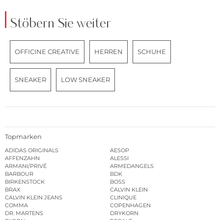
Stöbern Sie weiter
OFFICINE CREATIVE
HERREN
SCHUHE
SNEAKER
LOW SNEAKER
Topmarken
ADIDAS ORIGINALS
AESOP
AFFENZAHN
ALESSI
ARMANI/PRIVÉ
ARMEDANGELS
BARBOUR
BDK
BIRKENSTOCK
BOSS
BRAX
CALVIN KLEIN
CALVIN KLEIN JEANS
CLINIQUE
COMMA
COPENHAGEN
DR. MARTENS
DRYKORN