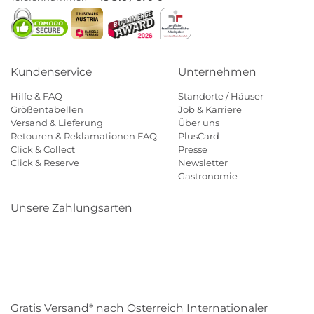
Kundenservice
Unternehmen
Hilfe & FAQ
Standorte / Häuser
Größentabellen
Job & Karriere
Versand & Lieferung
Über uns
Retouren & Reklamationen FAQ
PlusCard
Click & Collect
Presse
Click & Reserve
Newsletter
Gastronomie
Unsere Zahlungsarten
Klarna
Paypal
Mastercard
Visa
Diners
Eps
Shop
Applepay
Amazon
Gratis Versand* nach Österreich Internationaler