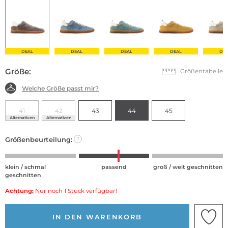
DEAL
DEAL
DEAL
DEAL
DE
Größe:
Größentabelle
Welche Größe passt mir?
41
42
43
44
45
Alternativen
Alternativen
Größenbeurteilung:
?
klein / schmal
passend
groß / weit geschnitten
geschnitten
Achtung:
Nur noch 1 Stück verfügbar!
IN DEN WARENKORB