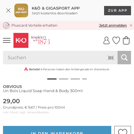
K&Ö & GIGASPORT APP
ZUR APP
Jetzt kostenlos downloaden
Pluscard Vorteile erhalten
KOSTENLOSER VERSAND* & RÜCKVERSAND
Jetzt anmelden
UNSERE APP
CLICK &
CLICK &
COLLECT
RESERVE
Beliebt!
6 Personen haben den Artikel gerade im Warenkorb
OBVIOUS
Un Bois Liquid Soap Hand & Body 300ml
29,00
Grundpreis: € 9,67 / Preis pro 100ml
inkl. Mwst zzgl.
Versandkosten
IN DEN WARENKORB