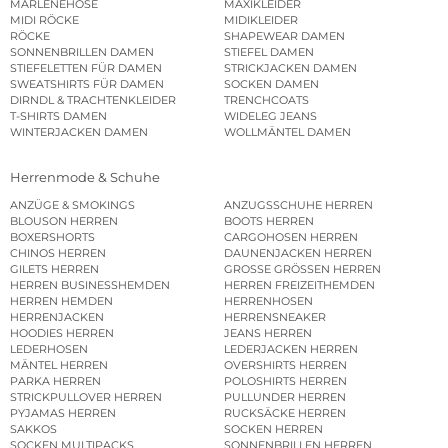
MARLENEHOSE
MAXIKLEIDER
MIDI RÖCKE
MIDIKLEIDER
RÖCKE
SHAPEWEAR DAMEN
SONNENBRILLEN DAMEN
STIEFEL DAMEN
STIEFELETTEN FÜR DAMEN
STRICKJACKEN DAMEN
SWEATSHIRTS FÜR DAMEN
SOCKEN DAMEN
DIRNDL & TRACHTENKLEIDER
TRENCHCOATS
T-SHIRTS DAMEN
WIDELEG JEANS
WINTERJACKEN DAMEN
WOLLMÄNTEL DAMEN
Herrenmode & Schuhe
ANZÜGE & SMOKINGS
ANZUGSSCHUHE HERREN
BLOUSON HERREN
BOOTS HERREN
BOXERSHORTS
CARGOHOSEN HERREN
CHINOS HERREN
DAUNENJACKEN HERREN
GILETS HERREN
GROSSE GRÖSSEN HERREN
HERREN BUSINESSHEMDEN
HERREN FREIZEITHEMDEN
HERREN HEMDEN
HERRENHOSEN
HERRENJACKEN
HERRENSNEAKER
HOODIES HERREN
JEANS HERREN
LEDERHOSEN
LEDERJACKEN HERREN
MÄNTEL HERREN
OVERSHIRTS HERREN
PARKA HERREN
POLOSHIRTS HERREN
STRICKPULLOVER HERREN
PULLUNDER HERREN
PYJAMAS HERREN
RUCKSÄCKE HERREN
SAKKOS
SOCKEN HERREN
SOCKEN MULTIPACKS
SONNENBRILLEN HERREN