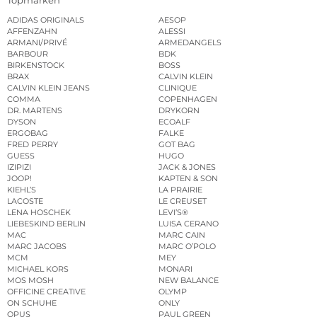
ADIDAS ORIGINALS
AESOP
AFFENZAHN
ALESSI
ARMANI/PRIVÉ
ARMEDANGELS
BARBOUR
BDK
BIRKENSTOCK
BOSS
BRAX
CALVIN KLEIN
CALVIN KLEIN JEANS
CLINIQUE
COMMA
COPENHAGEN
DR. MARTENS
DRYKORN
DYSON
ECOALF
ERGOBAG
FALKE
FRED PERRY
GOT BAG
GUESS
HUGO
IZIPIZI
JACK & JONES
JOOP!
KAPTEN & SON
KIEHL’S
LA PRAIRIE
LACOSTE
LE CREUSET
LENA HOSCHEK
LEVI’S®
LIEBESKIND BERLIN
LUISA CERANO
MAC
MARC CAIN
MARC JACOBS
MARC O’POLO
MCM
MEY
MICHAEL KORS
MONARI
MOS MOSH
NEW BALANCE
OFFICINE CREATIVE
OLYMP
ON SCHUHE
ONLY
OPUS
PAUL GREEN