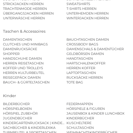
STRICKJACKEN HERREN
SWEATSHIRTS
TRACHTENMODE HERREN
T-SHIRTS HERREN
ÜBERGANGSJACKEN HERREN
UNTERHEMDEN HERREN
UNTERWÄSCHE HERREN
WINTERJACKEN HERREN
Taschen & Accessoires
DAMENTASCHEN
BAUCHTASCHEN DAMEN
CLUTCHES UND MINIBAGS
CROSSBODY BAGS
DAMENRUCKSÄCKE
DAMENSCHALS & DAMENTÜCHER
SHOPPER
GELDBÖRSEN DAMEN
HANDSCHUHE DAMEN
HANDTASCHEN
HERREN REISETASCHEN
HARTSCHALENKOFFER
KOFFER UND TROLLEYS
HERREN KOFFER
HERREN KULTURBEUTEL
LAPTOPTASCHEN
REISEGEPÄCK DAMEN
RUCKSÄCKE HERREN
BAUCH- & GÜRTELTASCHEN
TOTE BAG
Kinder
BILDERBÜCHER
FEDERMAPPEN
HÖRSPIELBOXEN
HÖRSPIELE & FIGUREN
HÖRSPIEL ZUBEHÖR
JAUSENBOX & KINDER LUNCHBOX
JUGENDBÜCHER
KINDERBÜCHER
KINDERGARTENRUCKSACK | KINDERGARTENBEUTEL
KUSCHELTIERE
SACHBÜCHER & KINDERLEXIKA
SCHULTASCHEN
TURNBEUTEL & SPORTTASCHEN
WEIHNACHTSKINDERBÜCHER