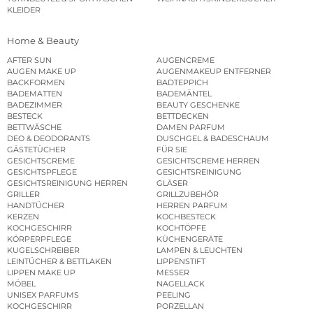
KLEIDER
Home & Beauty
AFTER SUN
AUGENCREME
AUGEN MAKE UP
AUGENMAKEUP ENTFERNER
BACKFORMEN
BADTEPPICH
BADEMATTEN
BADEMÄNTEL
BADEZIMMER
BEAUTY GESCHENKE
BESTECK
BETTDECKEN
BETTWÄSCHE
DAMEN PARFUM
DEO & DEODORANTS
DUSCHGEL & BADESCHAUM
GÄSTETÜCHER
FÜR SIE
GESICHTSCREME
GESICHTSCREME HERREN
GESICHTSPFLEGE
GESICHTSREINIGUNG
GESICHTSREINIGUNG HERREN
GLÄSER
GRILLER
GRILLZUBEHÖR
HANDTÜCHER
HERREN PARFUM
KERZEN
KOCHBESTECK
KOCHGESCHIRR
KOCHTÖPFE
KÖRPERPFLEGE
KÜCHENGERÄTE
KUGELSCHREIBER
LAMPEN & LEUCHTEN
LEINTÜCHER & BETTLAKEN
LIPPENSTIFT
LIPPEN MAKE UP
MESSER
MÖBEL
NAGELLACK
UNISEX PARFUMS
PEELING
KOCHGESCHIRR
PORZELLAN