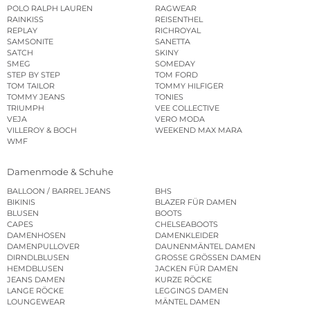
POLO RALPH LAUREN
RAGWEAR
RAINKISS
REISENTHEL
REPLAY
RICHROYAL
SAMSONITE
SANETTA
SATCH
SKINY
SMEG
SOMEDAY
STEP BY STEP
TOM FORD
TOM TAILOR
TOMMY HILFIGER
TOMMY JEANS
TONIES
TRIUMPH
VEE COLLECTIVE
VEJA
VERO MODA
VILLEROY & BOCH
WEEKEND MAX MARA
WMF
Damenmode & Schuhe
BALLOON / BARREL JEANS
BHS
BIKINIS
BLAZER FÜR DAMEN
BLUSEN
BOOTS
CAPES
CHELSEABOOTS
DAMENHOSEN
DAMENKLEIDER
DAMENPULLOVER
DAUNENMÄNTEL DAMEN
DIRNDLBLUSEN
GROSSE GRÖSSEN DAMEN
HEMDBLUSEN
JACKEN FÜR DAMEN
JEANS DAMEN
KURZE RÖCKE
LANGE RÖCKE
LEGGINGS DAMEN
LOUNGEWEAR
MÄNTEL DAMEN