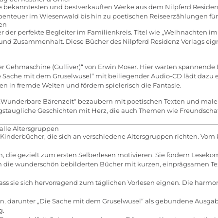
e bekanntesten und bestverkauften Werke aus dem Nilpferd Residenz 
enteuer im Wiesenwald bis hin zu poetischen Reiseerzählungen für
en
der perfekte Begleiter im Familienkreis. Titel wie „Weihnachten im
und Zusammenhalt. Diese Bücher des Nilpferd Residenz Verlags eigne
der Gehmaschine (Gulliver)“ von Erwin Moser. Hier warten spannende
 Sache mit dem Gruselwusel“ mit beiliegender Audio-CD lädt dazu ei
n in fremde Welten und fördern spielerisch die Fantasie.
„Wunderbare Bärenzeit“ bezaubern mit poetischen Texten und malen l
ltagstaugliche Geschichten mit Herz, die auch Themen wie Freundsch
 alle Altersgruppen
 Kinderbücher, die sich an verschiedene Altersgruppen richten. Vom K
, die gezielt zum ersten Selberlesen motivieren. Sie fördern Lesek
h die wunderschön bebilderten Bücher mit kurzen, einprägsamen Text
dass sie sich hervorragend zum täglichen Vorlesen eignen. Die harm
, darunter „Die Sache mit dem Gruselwusel“ als gebundene Ausgabe
g.