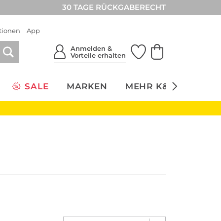
30 TAGE RÜCKGABERECHT
tionen
App
Anmelden &
Vorteile erhalten
SALE
MARKEN
MEHR K&Ö
NACH