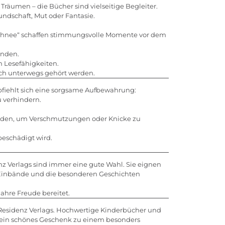
räumen – die Bücher sind vielseitige Begleiter.
undschaft, Mut oder Fantasie.
schnee“ schaffen stimmungsvolle Momente vor dem
unden.
n Lesefähigkeiten.
ch unterwegs gehört werden.
pfiehlt sich eine sorgsame Aufbewahrung:
 verhindern.
rden, um Verschmutzungen oder Knicke zu
beschädigt wird.
nz Verlags sind immer eine gute Wahl. Sie eignen
en Einbände und die besonderen Geschichten
ahre Freude bereitet.
 Residenz Verlags. Hochwertige Kinderbücher und
er ein schönes Geschenk zu einem besonders