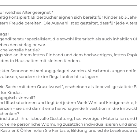
ür welches Alter geeignet?
ältig konzipiert: Bilderbücher eignen sich bereits für Kinder ab 3 J
n Freude bereiten. Die Auswahl ist so gestaltet, dass für jede Alter
lags?
ndliteratur spezialisiert, die sowohl literarisch als auch inhaltlich 
eben den Verlag hervor.
e Vorteile hat sie?
 sind an ihrem festen Einband und dem hochwertigen, festen Papier
nders in Haushalten mit kleinen Kindern.
irekter Sonneneinstrahlung gelagert werden. Verschmutzungen entf
nzulassen, sondern sie im Regal aufrecht zu lagern.
e „Die Sache mit dem Gruselwusel“, erscheinen als liebevoll gestalt
für Kinder.
agogisch sinnvoll?
d Illustratorinnen und legt bei jedem Werk Wert auf kindgerechte, l
nzen – sie sind damit eine hervorragende Investition in die Entwick
rschenken?
 sind durch ihre liebevolle Gestaltung, hochwertigen Materialien u
durch eine persönliche Widmung zusätzlich individualisieren und sind
 Kastner & Öhler holen Sie Fantasie, Bildung und echte Lesefreude n