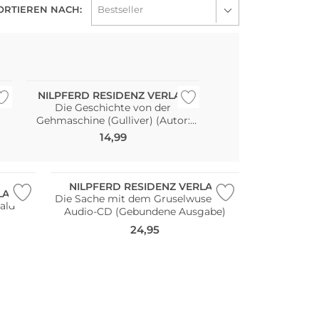
ORTIEREN NACH:
G
NILPFERD RESIDENZ VERLAG
Die Geschichte von der
Gehmaschine (Gulliver) (Autor:
Erwin Moser)
14,99
NILPFERD RESIDENZ VERLAG
LAG
Die Sache mit dem Gruselwusel mit
ald
Audio-CD (Gebundene Ausgabe)
24,95