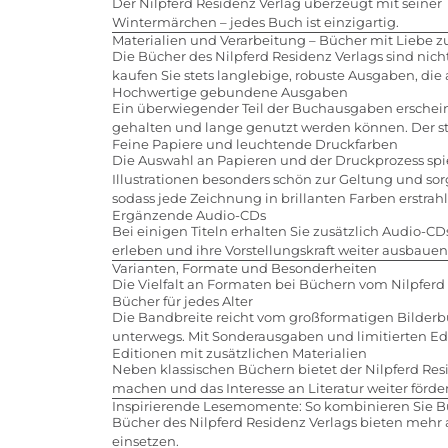
Der Nilpferd Residenz Verlag überzeugt mit seiner
Wintermärchen – jedes Buch ist einzigartig.
Materialien und Verarbeitung – Bücher mit Liebe z
Die Bücher des Nilpferd Residenz Verlags sind nich
kaufen Sie stets langlebige, robuste Ausgaben, di
Hochwertige gebundene Ausgaben
Ein überwiegender Teil der Buchausgaben erschein
gehalten und lange genutzt werden können. Der st
Feine Papiere und leuchtende Druckfarben
Die Auswahl an Papieren und der Druckprozess spie
Illustrationen besonders schön zur Geltung und so
sodass jede Zeichnung in brillanten Farben erstrahl
Ergänzende Audio-CDs
Bei einigen Titeln erhalten Sie zusätzlich Audio-C
erleben und ihre Vorstellungskraft weiter ausbauen
Varianten, Formate und Besonderheiten
Die Vielfalt an Formaten bei Büchern vom Nilpferd 
Bücher für jedes Alter
Die Bandbreite reicht vom großformatigen Bilderbu
unterwegs. Mit Sonderausgaben und limitierten Ed
Editionen mit zusätzlichen Materialien
Neben klassischen Büchern bietet der Nilpferd Res
machen und das Interesse an Literatur weiter förde
Inspirierende Lesemomente: So kombinieren Sie Bü
Bücher des Nilpferd Residenz Verlags bieten mehr a
einsetzen.