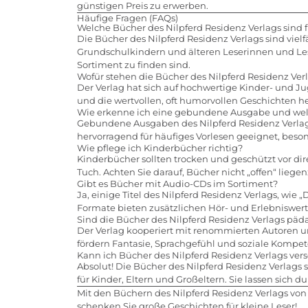
günstigen Preis zu erwerben.
Häufige Fragen (FAQs)
Welche Bücher des Nilpferd Residenz Verlags sind f
Die Bücher des Nilpferd Residenz Verlags sind vielf
Grundschulkindern und älteren Leserinnen und Leser
Sortiment zu finden sind.
Wofür stehen die Bücher des Nilpferd Residenz Ver
Der Verlag hat sich auf hochwertige Kinder- und Juge
und die wertvollen, oft humorvollen Geschichten h
Wie erkenne ich eine gebundene Ausgabe und welch
Gebundene Ausgaben des Nilpferd Residenz Verlags
hervorragend für häufiges Vorlesen geeignet, beso
Wie pflege ich Kinderbücher richtig?
Kinderbücher sollten trocken und geschützt vor d
Tuch. Achten Sie darauf, Bücher nicht „offen“ liege
Gibt es Bücher mit Audio-CDs im Sortiment?
Ja, einige Titel des Nilpferd Residenz Verlags, wi
Formate bieten zusätzlichen Hör- und Erlebniswert 
Sind die Bücher des Nilpferd Residenz Verlags päd
Der Verlag kooperiert mit renommierten Autoren un
fördern Fantasie, Sprachgefühl und soziale Kompete
Kann ich Bücher des Nilpferd Residenz Verlags ve
Absolut! Die Bücher des Nilpferd Residenz Verlags
für Kinder, Eltern und Großeltern. Sie lassen sich 
Mit den Büchern des Nilpferd Residenz Verlags von
schenken Sie große Geschichten für kleine Leser!