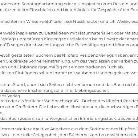
unden am Sonntagnachmittag oder als Inspiration zum Basteln und T
erstützen beim Einschlafen und bieten Anlass für Gespräche über Fre
ihnachten im Wiesenwald“ oder „Edi Nussknacker und Lili Weißwie
nwald inspirieren zu Bastelideen mit Naturmaterialien oder Malst
 Verlags unterstützen Kinder ganz spielerisch beim Erwerb der erste
io-CD sorgen für abwechslungsreiche Beschäftigung und können au
bevoll gestalteten Büchern des Nilpferd Residenz Verlags haben, em
n Sie direkte Sonneneinstrahlung, um das Verblassen der Farben zu
ken und Einbände regelmäßig mit einem trockenen Tuch ab.
 festen Einbänden sollten immer mit sauberen Händen gelesen we
frechter Stand, damit sich Seiten nicht verformen und das Buch nicht 
nd das schöne Erscheinungsbild Ihrer Lieblingsbücher.
enz Verlag
rch oder als festlicher Weihnachtsgruß – Bücher des Nilpferd Reside
ern oder Großeltern. Die liebevollen Illustrationen, die hochwertig
m.
 das Buch zudem zum unvergesslichen Erinnerungsstück, das viele J
r immer wieder attraktive Angebote aus dem Sortiment des Nilpferd
reisen – eine tolle Gelegenheit, den Bücherbestand zu erweitern od