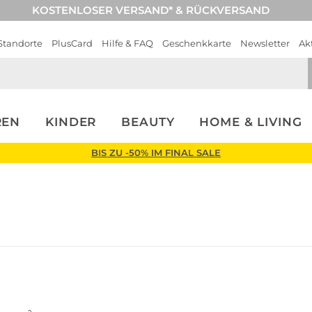
KOSTENLOSER VERSAND* & RÜCKVERSAND
Standorte
PlusCard
Hilfe & FAQ
Geschenkkarte
Newsletter
Ak
REN
KINDER
BEAUTY
HOME & LIVING
BIS ZU -50% IM FINAL SALE