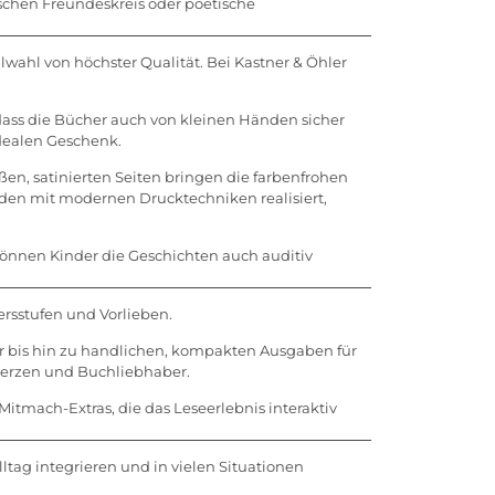
schen Freundeskreis oder poetische
lwahl von höchster Qualität. Bei Kastner & Öhler
ass die Bücher auch von kleinen Händen sicher
dealen Geschenk.
en, satinierten Seiten bringen die farbenfrohen
rden mit modernen Drucktechniken realisiert,
 können Kinder die Geschichten auch auditiv
ersstufen und Vorlieben.
er bis hin zu handlichen, kompakten Ausgaben für
herzen und Buchliebhaber.
itmach-Extras, die das Leseerlebnis interaktiv
ltag integrieren und in vielen Situationen