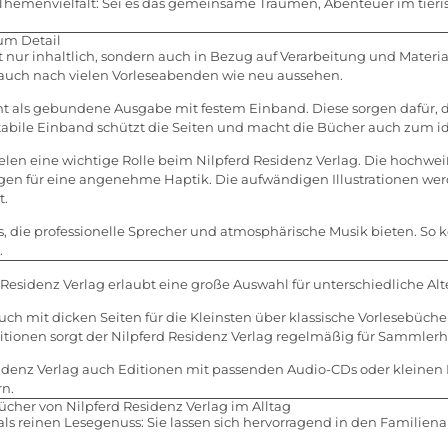
 Themenvielfalt: Sei es das gemeinsame Träumen, Abenteuer im tieri
um Detail
t nur inhaltlich, sondern auch in Bezug auf Verarbeitung und Materia
e auch nach vielen Vorleseabenden wie neu aussehen.
t als gebundene Ausgabe mit festem Einband. Diese sorgen dafür, d
abile Einband schützt die Seiten und macht die Bücher auch zum i
len eine wichtige Rolle beim Nilpferd Residenz Verlag. Die hochweiß
rgen für eine angenehme Haptik. Die aufwändigen Illustrationen we
t.
Ds, die professionelle Sprecher und atmosphärische Musik bieten. So
.
Residenz Verlag erlaubt eine große Auswahl für unterschiedliche Alt
ch mit dicken Seiten für die Kleinsten über klassische Vorlesebüch
itionen sorgt der Nilpferd Residenz Verlag regelmäßig für Sammler
idenz Verlag auch Editionen mit passenden Audio-CDs oder kleinen M
rn.
cher von Nilpferd Residenz Verlag im Alltag
ls reinen Lesegenuss: Sie lassen sich hervorragend in den Familienal