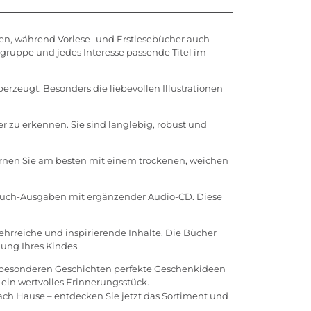
ahren, während Vorlese- und Erstlesebücher auch
sgruppe und jedes Interesse passende Titel im
überzeugt. Besonders die liebevollen Illustrationen
 zu erkennen. Sie sind langlebig, robust und
ernen Sie am besten mit einem trockenen, weichen
ete Buch-Ausgaben mit ergänzender Audio-CD. Diese
ehrreiche und inspirierende Inhalte. Die Bücher
lung Ihres Kindes.
nd besonderen Geschichten perfekte Geschenkideen
 ein wertvolles Erinnerungsstück.
ach Hause – entdecken Sie jetzt das Sortiment und