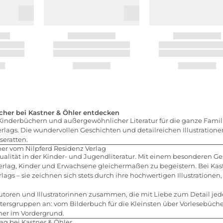
cher bei Kastner & Öhler entdecken
 Kinderbüchern und außergewöhnlicher Literatur für die ganze Famil
 Verlags. Die wundervollen Geschichten und detailreichen Illustratio
seratten.
her vom Nilpferd Residenz Verlag
Qualität in der Kinder- und Jugendliteratur. Mit einem besonderen Ge
erlag, Kinder und Erwachsene gleichermaßen zu begeistern. Bei Kastn
lags – sie zeichnen sich stets durch ihre hochwertigen Illustration
 Autoren und Illustratorinnen zusammen, die mit Liebe zum Detail j
Altersgruppen an: vom Bilderbuch für die Kleinsten über Vorlesebüche
mer im Vordergrund.
ag bei Kastner & Öhler