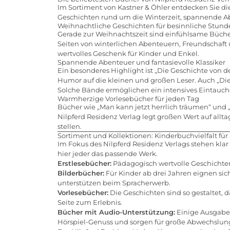
Im Sortiment von Kastner & Öhler entdecken Sie di
Geschichten rund um die Winterzeit, spannende Ab
Weihnachtliche Geschichten für besinnliche Stund
Gerade zur Weihnachtszeit sind einfühlsame Bücher 
Seiten von winterlichen Abenteuern, Freundschaft 
wertvolles Geschenk für Kinder und Enkel.
Spannende Abenteuer und fantasievolle Klassiker
Ein besonderes Highlight ist „Die Geschichte von 
Humor auf die kleinen und großen Leser. Auch „Die
Solche Bände ermöglichen ein intensives Eintauche
Warmherzige Vorlesebücher für jeden Tag
Bücher wie „Man kann jetzt herrlich träumen“ und 
Nilpferd Residenz Verlag legt großen Wert auf al
stellen.
Sortiment und Kollektionen: Kinderbuchvielfalt für
Im Fokus des Nilpferd Residenz Verlags stehen klar
hier jeder das passende Werk.
Erstlesebücher:
Pädagogisch wertvolle Geschichten
Bilderbücher:
Für Kinder ab drei Jahren eignen sic
unterstützen beim Spracherwerb.
Vorlesebücher:
Die Geschichten sind so gestaltet, 
Seite zum Erlebnis.
Bücher mit Audio-Unterstützung:
Einige Ausgaben
Hörspiel-Genuss und sorgen für große Abwechslun