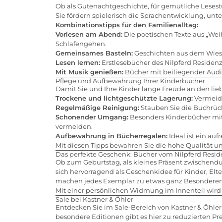
Ob als Gutenachtgeschichte, für gemütliche Lesest
Sie fördern spielerisch die Sprachentwicklung, unt
Kombinationstipps für den Familienalltag:
Vorlesen am Abend:
Die poetischen Texte aus „We
Schlafengehen.
Gemeinsames Basteln:
Geschichten aus dem Wiese
Lesen lernen:
Erstlesebücher des Nilpferd Residenz
Mit Musik genießen:
Bücher mit beiliegender Aud
Pflege und Aufbewahrung Ihrer Kinderbücher
Damit Sie und Ihre Kinder lange Freude an den lie
Trockene und lichtgeschützte Lagerung:
Vermeide
Regelmäßige Reinigung:
Stauben Sie die Buchrüc
Schonender Umgang:
Besonders Kinderbücher mit
vermeiden.
Aufbewahrung in Bücherregalen:
Ideal ist ein au
Mit diesen Tipps bewahren Sie die hohe Qualität u
Das perfekte Geschenk: Bücher vom Nilpferd Resid
Ob zum Geburtstag, als kleines Präsent zwischendu
sich hervorragend als Geschenkidee für Kinder, Elt
machen jedes Exemplar zu etwas ganz Besondere
Mit einer persönlichen Widmung im Innenteil wird
Sale bei Kastner & Öhler
Entdecken Sie im Sale-Bereich von Kastner & Öhle
besondere Editionen gibt es hier zu reduzierten P