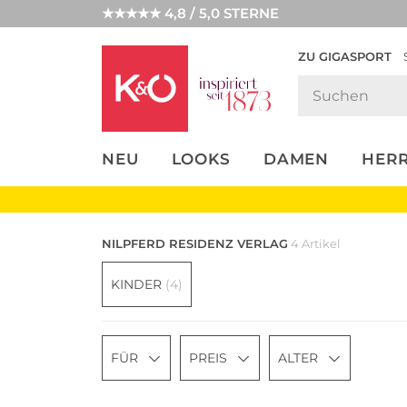
★★★★★ 4,8 / 5,0 STERNE
ZU GIGASPORT
FASHION-
UNSERE APP
CLICK &
CLICK &
TRENDS
COLLECT
RESERVE
NEU
LOOKS
DAMEN
HER
NILPFERD RESIDENZ VERLAG
4 Artikel
KINDER
(4)
FÜR
PREIS
ALTER