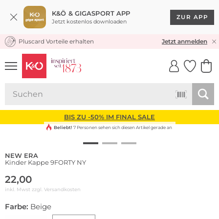
K&Ö & GIGASPORT APP
ZUR APP
Jetzt kostenlos downloaden
Pluscard Vorteile erhalten
KOSTENLOSER VERSAND* & RÜCKVERSAND
Jetzt anmelden
UNSERE APP
CLICK &
CLICK &
COLLECT
RESERVE
BIS ZU -50% IM FINAL SALE
Beliebt!
7 Personen sehen sich diesen Artikel gerade an
NEW ERA
Kinder Kappe 9FORTY NY
22,00
inkl. Mwst zzgl.
Versandkosten
Farbe:
Beige