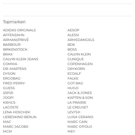
Topmarken
ADIDAS ORIGINALS
AESOP
AFFENZAHN
ALESSI
ARMANI/PRIVÉ
ARMEDANGELS
BARBOUR
BDK
BIRKENSTOCK
BOSS
BRAX
CALVIN KLEIN
CALVIN KLEIN JEANS
CLINIQUE
COMMA
COPENHAGEN
DR. MARTENS
DRYKORN
DYSON
ECOALF
ERGOBAG
FALKE
FRED PERRY
GOT BAG
GUESS
HUGO
IZIPIZI
JACK & JONES
JOOP!
KAPTEN & SON
KIEHL’S
LA PRAIRIE
LACOSTE
LE CREUSET
LENA HOSCHEK
LEVI’S®
LIEBESKIND BERLIN
LUISA CERANO
MAC
MARC CAIN
MARC JACOBS
MARC O’POLO
MCM
MEY