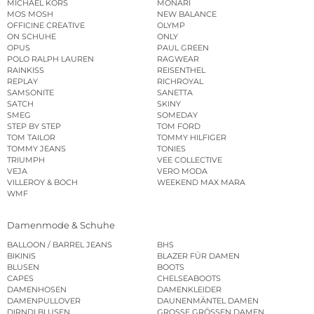
MICHAEL KORS
MONARI
MOS MOSH
NEW BALANCE
OFFICINE CREATIVE
OLYMP
ON SCHUHE
ONLY
OPUS
PAUL GREEN
POLO RALPH LAUREN
RAGWEAR
RAINKISS
REISENTHEL
REPLAY
RICHROYAL
SAMSONITE
SANETTA
SATCH
SKINY
SMEG
SOMEDAY
STEP BY STEP
TOM FORD
TOM TAILOR
TOMMY HILFIGER
TOMMY JEANS
TONIES
TRIUMPH
VEE COLLECTIVE
VEJA
VERO MODA
VILLEROY & BOCH
WEEKEND MAX MARA
WMF
Damenmode & Schuhe
BALLOON / BARREL JEANS
BHS
BIKINIS
BLAZER FÜR DAMEN
BLUSEN
BOOTS
CAPES
CHELSEABOOTS
DAMENHOSEN
DAMENKLEIDER
DAMENPULLOVER
DAUNENMÄNTEL DAMEN
DIRNDLBLUSEN
GROSSE GRÖSSEN DAMEN