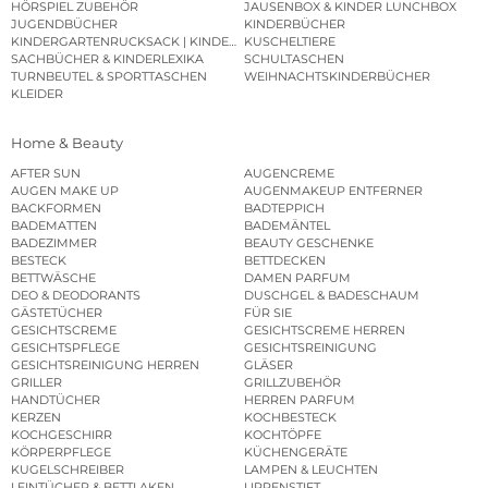
HÖRSPIEL ZUBEHÖR
JAUSENBOX & KINDER LUNCHBOX
JUGENDBÜCHER
KINDERBÜCHER
KINDERGARTENRUCKSACK | KINDERGARTENBEUTEL
KUSCHELTIERE
SACHBÜCHER & KINDERLEXIKA
SCHULTASCHEN
TURNBEUTEL & SPORTTASCHEN
WEIHNACHTSKINDERBÜCHER
KLEIDER
Home & Beauty
AFTER SUN
AUGENCREME
AUGEN MAKE UP
AUGENMAKEUP ENTFERNER
BACKFORMEN
BADTEPPICH
BADEMATTEN
BADEMÄNTEL
BADEZIMMER
BEAUTY GESCHENKE
BESTECK
BETTDECKEN
BETTWÄSCHE
DAMEN PARFUM
DEO & DEODORANTS
DUSCHGEL & BADESCHAUM
GÄSTETÜCHER
FÜR SIE
GESICHTSCREME
GESICHTSCREME HERREN
GESICHTSPFLEGE
GESICHTSREINIGUNG
GESICHTSREINIGUNG HERREN
GLÄSER
GRILLER
GRILLZUBEHÖR
HANDTÜCHER
HERREN PARFUM
KERZEN
KOCHBESTECK
KOCHGESCHIRR
KOCHTÖPFE
KÖRPERPFLEGE
KÜCHENGERÄTE
KUGELSCHREIBER
LAMPEN & LEUCHTEN
LEINTÜCHER & BETTLAKEN
LIPPENSTIFT