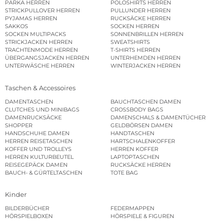
PARKA HERREN
POLOSHIRTS HERREN
STRICKPULLOVER HERREN
PULLUNDER HERREN
PYJAMAS HERREN
RUCKSÄCKE HERREN
SAKKOS
SOCKEN HERREN
SOCKEN MULTIPACKS
SONNENBRILLEN HERREN
STRICKJACKEN HERREN
SWEATSHIRTS
TRACHTENMODE HERREN
T-SHIRTS HERREN
ÜBERGANGSJACKEN HERREN
UNTERHEMDEN HERREN
UNTERWÄSCHE HERREN
WINTERJACKEN HERREN
Taschen & Accessoires
DAMENTASCHEN
BAUCHTASCHEN DAMEN
CLUTCHES UND MINIBAGS
CROSSBODY BAGS
DAMENRUCKSÄCKE
DAMENSCHALS & DAMENTÜCHER
SHOPPER
GELDBÖRSEN DAMEN
HANDSCHUHE DAMEN
HANDTASCHEN
HERREN REISETASCHEN
HARTSCHALENKOFFER
KOFFER UND TROLLEYS
HERREN KOFFER
HERREN KULTURBEUTEL
LAPTOPTASCHEN
REISEGEPÄCK DAMEN
RUCKSÄCKE HERREN
BAUCH- & GÜRTELTASCHEN
TOTE BAG
Kinder
BILDERBÜCHER
FEDERMAPPEN
HÖRSPIELBOXEN
HÖRSPIELE & FIGUREN