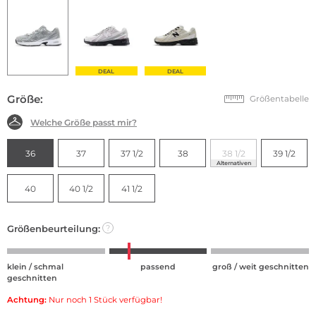
DEAL
DEAL
Größe:
Größentabelle
Welche Größe passt mir?
36
37
37 1/2
38
38 1/2
39 1/2
Alternativen
40
40 1/2
41 1/2
Größenbeurteilung:
?
klein / schmal
passend
groß / weit geschnitten
geschnitten
Achtung:
Nur noch 1 Stück verfügbar!