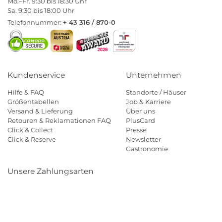
Mo.–Fr. 9:30 bis 18:30 Uhr
Sa. 9:30 bis 18:00 Uhr
Telefonnummer:
+ 43 316 / 870-0
Kundenservice
Unternehmen
Hilfe & FAQ
Standorte / Häuser
Größentabellen
Job & Karriere
Versand & Lieferung
Über uns
Retouren & Reklamationen FAQ
PlusCard
Click & Collect
Presse
Click & Reserve
Newsletter
Gastronomie
Unsere Zahlungsarten
Klarna
Paypal
Mastercard
Visa
Diners
Eps
Shop
Applepay
Amazon