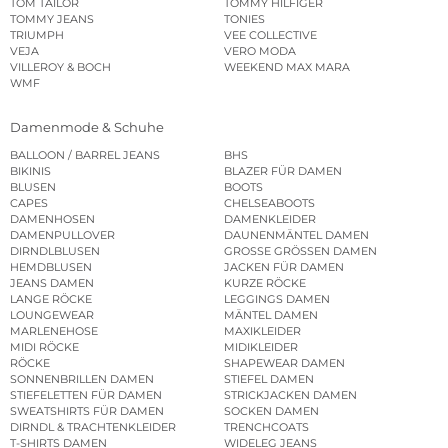
TOM TAILOR
TOMMY HILFIGER
TOMMY JEANS
TONIES
TRIUMPH
VEE COLLECTIVE
VEJA
VERO MODA
VILLEROY & BOCH
WEEKEND MAX MARA
WMF
Damenmode & Schuhe
BALLOON / BARREL JEANS
BHS
BIKINIS
BLAZER FÜR DAMEN
BLUSEN
BOOTS
CAPES
CHELSEABOOTS
DAMENHOSEN
DAMENKLEIDER
DAMENPULLOVER
DAUNENMÄNTEL DAMEN
DIRNDLBLUSEN
GROSSE GRÖSSEN DAMEN
HEMDBLUSEN
JACKEN FÜR DAMEN
JEANS DAMEN
KURZE RÖCKE
LANGE RÖCKE
LEGGINGS DAMEN
LOUNGEWEAR
MÄNTEL DAMEN
MARLENEHOSE
MAXIKLEIDER
MIDI RÖCKE
MIDIKLEIDER
RÖCKE
SHAPEWEAR DAMEN
SONNENBRILLEN DAMEN
STIEFEL DAMEN
STIEFELETTEN FÜR DAMEN
STRICKJACKEN DAMEN
SWEATSHIRTS FÜR DAMEN
SOCKEN DAMEN
DIRNDL & TRACHTENKLEIDER
TRENCHCOATS
T-SHIRTS DAMEN
WIDELEG JEANS