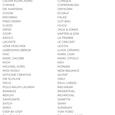
CALVIN KLEIN JEANS
CLINIQUE
COMMA
COPENHAGEN
DR. MARTENS
DRYKORN
DYSON
ECOALF
ERGOBAG
FALKE
FRED PERRY
GOT BAG
GUESS
HUGO
IZIPIZI
JACK & JONES
JOOP!
KAPTEN & SON
KIEHL’S
LA PRAIRIE
LACOSTE
LE CREUSET
LENA HOSCHEK
LEVI’S®
LIEBESKIND BERLIN
LUISA CERANO
MAC
MARC CAIN
MARC JACOBS
MARC O’POLO
MCM
MEY
MICHAEL KORS
MONARI
MOS MOSH
NEW BALANCE
OFFICINE CREATIVE
OLYMP
ON SCHUHE
ONLY
OPUS
PAUL GREEN
POLO RALPH LAUREN
RAGWEAR
RAINKISS
REISENTHEL
REPLAY
RICHROYAL
SAMSONITE
SANETTA
SATCH
SKINY
SMEG
SOMEDAY
STEP BY STEP
TOM FORD