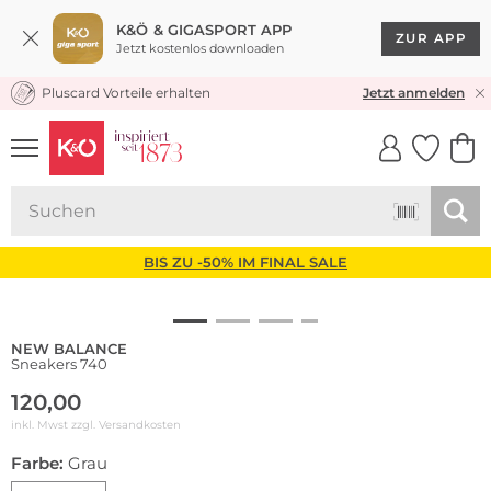
K&Ö & GIGASPORT APP
ZUR APP
Jetzt kostenlos downloaden
Pluscard Vorteile erhalten
KOSTENLOSER VERSAND* & RÜCKVERSAND
Jetzt anmelden
UNSERE APP
CLICK &
CLICK &
COLLECT
RESERVE
BIS ZU -50% IM FINAL SALE
NEW BALANCE
Sneakers 740
120,00
inkl. Mwst zzgl.
Versandkosten
Farbe:
Grau