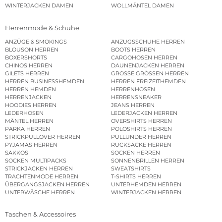
WINTERJACKEN DAMEN
WOLLMÄNTEL DAMEN
Herrenmode & Schuhe
ANZÜGE & SMOKINGS
ANZUGSSCHUHE HERREN
BLOUSON HERREN
BOOTS HERREN
BOXERSHORTS
CARGOHOSEN HERREN
CHINOS HERREN
DAUNENJACKEN HERREN
GILETS HERREN
GROSSE GRÖSSEN HERREN
HERREN BUSINESSHEMDEN
HERREN FREIZEITHEMDEN
HERREN HEMDEN
HERRENHOSEN
HERRENJACKEN
HERRENSNEAKER
HOODIES HERREN
JEANS HERREN
LEDERHOSEN
LEDERJACKEN HERREN
MÄNTEL HERREN
OVERSHIRTS HERREN
PARKA HERREN
POLOSHIRTS HERREN
STRICKPULLOVER HERREN
PULLUNDER HERREN
PYJAMAS HERREN
RUCKSÄCKE HERREN
SAKKOS
SOCKEN HERREN
SOCKEN MULTIPACKS
SONNENBRILLEN HERREN
STRICKJACKEN HERREN
SWEATSHIRTS
TRACHTENMODE HERREN
T-SHIRTS HERREN
ÜBERGANGSJACKEN HERREN
UNTERHEMDEN HERREN
UNTERWÄSCHE HERREN
WINTERJACKEN HERREN
Taschen & Accessoires