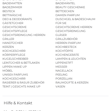
BADEMATTEN
BADEMÄNTEL
BADEZIMMER
BEAUTY GESCHENKE
BESTECK
BETTDECKEN
BETTWÄSCHE
DAMEN PARFUM
DEO & DEODORANTS
DUSCHGEL & BADESCHAUM
GÄSTETÜCHER
FÜR SIE
GESICHTSCREME
GESICHTSCREME HERREN
GESICHTSPFLEGE
GESICHTSREINIGUNG
GESICHTSREINIGUNG HERREN
GLÄSER
GRILLER
GRILLZUBEHÖR
HANDTÜCHER
HERREN PARFUM
KERZEN
KOCHBESTECK
KOCHGESCHIRR
KOCHTÖPFE
KÖRPERPFLEGE
KÜCHENGERÄTE
KUGELSCHREIBER
LAMPEN & LEUCHTEN
LEINTÜCHER & BETTLAKEN
LIPPENSTIFT
LIPPEN MAKE UP
MESSER
MÖBEL
NAGELLACK
UNISEX PARFUMS
PEELING
KOCHGESCHIRR
PORZELLAN
RASIERER & RASUR ZUBEHÖR
RAUMDÜFTE & KERZEN
TEINT | GESICHTS MAKE UP
VASEN
Hilfe & Kontakt