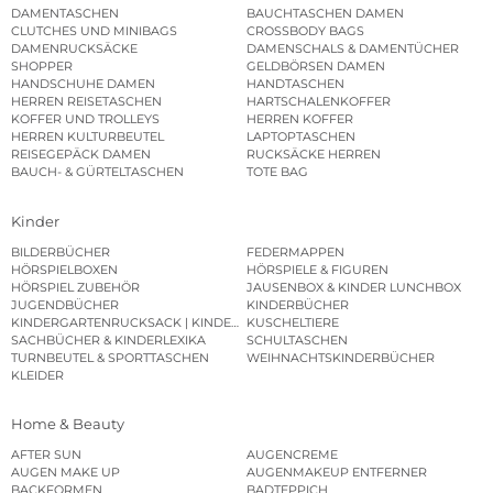
DAMENTASCHEN
BAUCHTASCHEN DAMEN
CLUTCHES UND MINIBAGS
CROSSBODY BAGS
DAMENRUCKSÄCKE
DAMENSCHALS & DAMENTÜCHER
SHOPPER
GELDBÖRSEN DAMEN
HANDSCHUHE DAMEN
HANDTASCHEN
HERREN REISETASCHEN
HARTSCHALENKOFFER
KOFFER UND TROLLEYS
HERREN KOFFER
HERREN KULTURBEUTEL
LAPTOPTASCHEN
REISEGEPÄCK DAMEN
RUCKSÄCKE HERREN
BAUCH- & GÜRTELTASCHEN
TOTE BAG
Kinder
BILDERBÜCHER
FEDERMAPPEN
HÖRSPIELBOXEN
HÖRSPIELE & FIGUREN
HÖRSPIEL ZUBEHÖR
JAUSENBOX & KINDER LUNCHBOX
JUGENDBÜCHER
KINDERBÜCHER
KINDERGARTENRUCKSACK | KINDERGARTENBEUTEL
KUSCHELTIERE
SACHBÜCHER & KINDERLEXIKA
SCHULTASCHEN
TURNBEUTEL & SPORTTASCHEN
WEIHNACHTSKINDERBÜCHER
KLEIDER
Home & Beauty
AFTER SUN
AUGENCREME
AUGEN MAKE UP
AUGENMAKEUP ENTFERNER
BACKFORMEN
BADTEPPICH