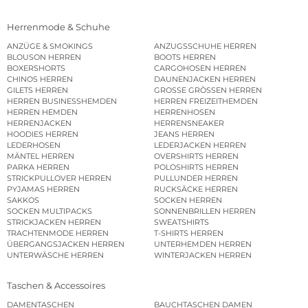
Herrenmode & Schuhe
ANZÜGE & SMOKINGS
ANZUGSSCHUHE HERREN
BLOUSON HERREN
BOOTS HERREN
BOXERSHORTS
CARGOHOSEN HERREN
CHINOS HERREN
DAUNENJACKEN HERREN
GILETS HERREN
GROSSE GRÖSSEN HERREN
HERREN BUSINESSHEMDEN
HERREN FREIZEITHEMDEN
HERREN HEMDEN
HERRENHOSEN
HERRENJACKEN
HERRENSNEAKER
HOODIES HERREN
JEANS HERREN
LEDERHOSEN
LEDERJACKEN HERREN
MÄNTEL HERREN
OVERSHIRTS HERREN
PARKA HERREN
POLOSHIRTS HERREN
STRICKPULLOVER HERREN
PULLUNDER HERREN
PYJAMAS HERREN
RUCKSÄCKE HERREN
SAKKOS
SOCKEN HERREN
SOCKEN MULTIPACKS
SONNENBRILLEN HERREN
STRICKJACKEN HERREN
SWEATSHIRTS
TRACHTENMODE HERREN
T-SHIRTS HERREN
ÜBERGANGSJACKEN HERREN
UNTERHEMDEN HERREN
UNTERWÄSCHE HERREN
WINTERJACKEN HERREN
Taschen & Accessoires
DAMENTASCHEN
BAUCHTASCHEN DAMEN