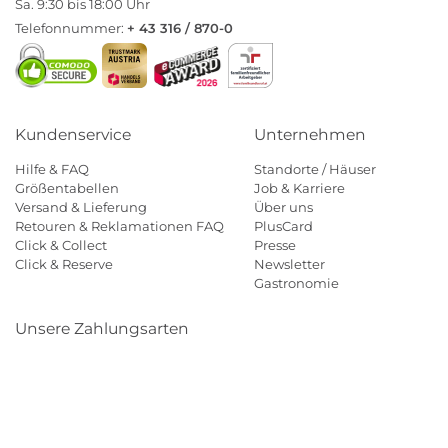
Sa. 9:30 bis 18:00 Uhr
Telefonnummer:
+ 43 316 / 870-0
Kundenservice
Unternehmen
Hilfe & FAQ
Standorte / Häuser
Größentabellen
Job & Karriere
Versand & Lieferung
Über uns
Retouren & Reklamationen FAQ
PlusCard
Click & Collect
Presse
Click & Reserve
Newsletter
Gastronomie
Unsere Zahlungsarten
Klarna
Paypal
Mastercard
Visa
Diners
Eps
Shop
Applepay
Amazon