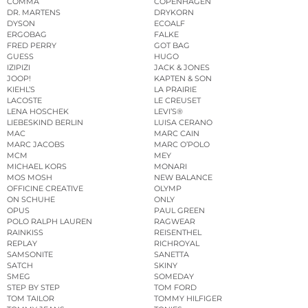
COMMA
COPENHAGEN
DR. MARTENS
DRYKORN
DYSON
ECOALF
ERGOBAG
FALKE
FRED PERRY
GOT BAG
GUESS
HUGO
IZIPIZI
JACK & JONES
JOOP!
KAPTEN & SON
KIEHL’S
LA PRAIRIE
LACOSTE
LE CREUSET
LENA HOSCHEK
LEVI’S®
LIEBESKIND BERLIN
LUISA CERANO
MAC
MARC CAIN
MARC JACOBS
MARC O’POLO
MCM
MEY
MICHAEL KORS
MONARI
MOS MOSH
NEW BALANCE
OFFICINE CREATIVE
OLYMP
ON SCHUHE
ONLY
OPUS
PAUL GREEN
POLO RALPH LAUREN
RAGWEAR
RAINKISS
REISENTHEL
REPLAY
RICHROYAL
SAMSONITE
SANETTA
SATCH
SKINY
SMEG
SOMEDAY
STEP BY STEP
TOM FORD
TOM TAILOR
TOMMY HILFIGER