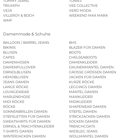
TOMMY JEANS
TONIES
TRIUMPH
VEE COLLECTIVE
VEJA
VERO MODA
VILLEROY & BOCH
WEEKEND MAX MARA
WMF
Damenmode & Schuhe
BALLOON / BARREL JEANS
BHS
BIKINIS
BLAZER FÜR DAMEN
BLUSEN
BOOTS
CAPES
CHELSEABOOTS
DAMENHOSEN
DAMENKLEIDER
DAMENPULLOVER
DAUNENMÄNTEL DAMEN
DIRNDLBLUSEN
GROSSE GRÖSSEN DAMEN
HEMDBLUSEN
JACKEN FÜR DAMEN
JEANS DAMEN
KURZE RÖCKE
LANGE RÖCKE
LEGGINGS DAMEN
LOUNGEWEAR
MÄNTEL DAMEN
MARLENEHOSE
MAXIKLEIDER
MIDI RÖCKE
MIDIKLEIDER
RÖCKE
SHAPEWEAR DAMEN
SONNENBRILLEN DAMEN
STIEFEL DAMEN
STIEFELETTEN FÜR DAMEN
STRICKJACKEN DAMEN
SWEATSHIRTS FÜR DAMEN
SOCKEN DAMEN
DIRNDL & TRACHTENKLEIDER
TRENCHCOATS
T-SHIRTS DAMEN
WIDELEG JEANS
WINTERJACKEN DAMEN
WOLLMÄNTEL DAMEN