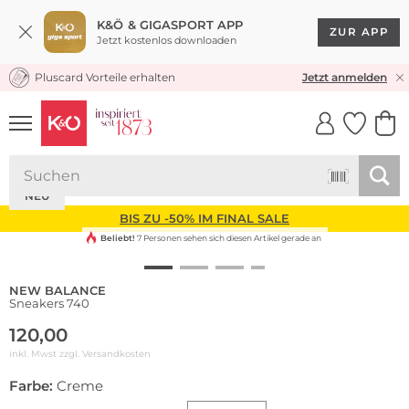
K&Ö & GIGASPORT APP
ZUR APP
Jetzt kostenlos downloaden
Pluscard Vorteile erhalten
KOSTENLOSER VERSAND* & RÜCKVERSAND
Jetzt anmelden
UNSERE APP
CLICK &
CLICK &
COLLECT
RESERVE
NEU
BIS ZU -50% IM FINAL SALE
Beliebt!
7 Personen sehen sich diesen Artikel gerade an
NEW BALANCE
Sneakers 740
120,00
inkl. Mwst zzgl.
Versandkosten
Farbe:
Creme