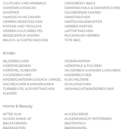
CLUTCHES UND MINIBAGS
CROSSBODY BAGS
DAMENRUCKSÄCKE
DAMENSCHALS & DAMENTÜCHER
SHOPPER
GELDBÖRSEN DAMEN
HANDSCHUHE DAMEN
HANDTASCHEN
HERREN REISETASCHEN
HARTSCHALENKOFFER
KOFFER UND TROLLEYS
HERREN KOFFER
HERREN KULTURBEUTEL
LAPTOPTASCHEN
REISEGEPÄCK DAMEN
RUCKSÄCKE HERREN
BAUCH- & GÜRTELTASCHEN
TOTE BAG
Kinder
BILDERBÜCHER
FEDERMAPPEN
HÖRSPIELBOXEN
HÖRSPIELE & FIGUREN
HÖRSPIEL ZUBEHÖR
JAUSENBOX & KINDER LUNCHBOX
JUGENDBÜCHER
KINDERBÜCHER
KINDERGARTENRUCKSACK | KINDERGARTENBEUTEL
KUSCHELTIERE
SACHBÜCHER & KINDERLEXIKA
SCHULTASCHEN
TURNBEUTEL & SPORTTASCHEN
WEIHNACHTSKINDERBÜCHER
KLEIDER
Home & Beauty
AFTER SUN
AUGENCREME
AUGEN MAKE UP
AUGENMAKEUP ENTFERNER
BACKFORMEN
BADTEPPICH
BADEMATTEN
BADEMÄNTEL