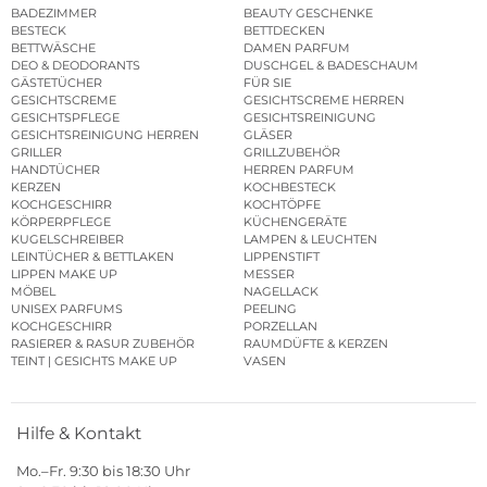
BADEZIMMER
BEAUTY GESCHENKE
BESTECK
BETTDECKEN
BETTWÄSCHE
DAMEN PARFUM
DEO & DEODORANTS
DUSCHGEL & BADESCHAUM
GÄSTETÜCHER
FÜR SIE
GESICHTSCREME
GESICHTSCREME HERREN
GESICHTSPFLEGE
GESICHTSREINIGUNG
GESICHTSREINIGUNG HERREN
GLÄSER
GRILLER
GRILLZUBEHÖR
HANDTÜCHER
HERREN PARFUM
KERZEN
KOCHBESTECK
KOCHGESCHIRR
KOCHTÖPFE
KÖRPERPFLEGE
KÜCHENGERÄTE
KUGELSCHREIBER
LAMPEN & LEUCHTEN
LEINTÜCHER & BETTLAKEN
LIPPENSTIFT
LIPPEN MAKE UP
MESSER
MÖBEL
NAGELLACK
UNISEX PARFUMS
PEELING
KOCHGESCHIRR
PORZELLAN
RASIERER & RASUR ZUBEHÖR
RAUMDÜFTE & KERZEN
TEINT | GESICHTS MAKE UP
VASEN
Hilfe & Kontakt
Mo.–Fr. 9:30 bis 18:30 Uhr