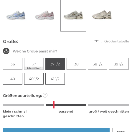
Größe:
Größentabelle
Welche Größe passt mir?
36
37
37 1/2
38
38 1/2
39 1/2
Alternativen
40
40 1/2
41 1/2
Größenbeurteilung:
?
klein / schmal
passend
groß / weit geschnitten
geschnitten