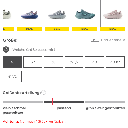
EAL
DEAL
DEAL
DEAL
DEAL
Größe:
Größentabelle
Welche Größe passt mir?
36
37
38
39 1/2
40
40 1/2
41 1/2
Größenbeurteilung:
?
klein / schmal
passend
groß / weit geschnitten
geschnitten
Achtung:
Nur noch 1 Stück verfügbar!