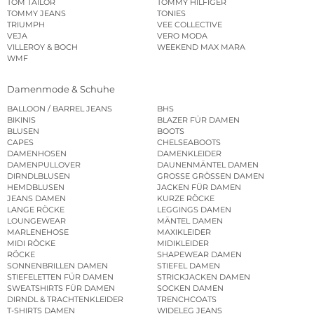
TOM TAILOR
TOMMY HILFIGER
TOMMY JEANS
TONIES
TRIUMPH
VEE COLLECTIVE
VEJA
VERO MODA
VILLEROY & BOCH
WEEKEND MAX MARA
WMF
Damenmode & Schuhe
BALLOON / BARREL JEANS
BHS
BIKINIS
BLAZER FÜR DAMEN
BLUSEN
BOOTS
CAPES
CHELSEABOOTS
DAMENHOSEN
DAMENKLEIDER
DAMENPULLOVER
DAUNENMÄNTEL DAMEN
DIRNDLBLUSEN
GROSSE GRÖSSEN DAMEN
HEMDBLUSEN
JACKEN FÜR DAMEN
JEANS DAMEN
KURZE RÖCKE
LANGE RÖCKE
LEGGINGS DAMEN
LOUNGEWEAR
MÄNTEL DAMEN
MARLENEHOSE
MAXIKLEIDER
MIDI RÖCKE
MIDIKLEIDER
RÖCKE
SHAPEWEAR DAMEN
SONNENBRILLEN DAMEN
STIEFEL DAMEN
STIEFELETTEN FÜR DAMEN
STRICKJACKEN DAMEN
SWEATSHIRTS FÜR DAMEN
SOCKEN DAMEN
DIRNDL & TRACHTENKLEIDER
TRENCHCOATS
T-SHIRTS DAMEN
WIDELEG JEANS