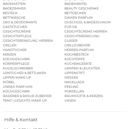
BADEMATTEN
BADEMÄNTEL
BADEZIMMER
BEAUTY GESCHENKE
BESTECK
BETTDECKEN
BETTWÄSCHE
DAMEN PARFUM
DEO & DEODORANTS
DUSCHGEL & BADESCHAUM
GÄSTETÜCHER
FÜR SIE
GESICHTSCREME
GESICHTSCREME HERREN
GESICHTSPFLEGE
GESICHTSREINIGUNG
GESICHTSREINIGUNG HERREN
GLÄSER
GRILLER
GRILLZUBEHÖR
HANDTÜCHER
HERREN PARFUM
KERZEN
KOCHBESTECK
KOCHGESCHIRR
KOCHTÖPFE
KÖRPERPFLEGE
KÜCHENGERÄTE
KUGELSCHREIBER
LAMPEN & LEUCHTEN
LEINTÜCHER & BETTLAKEN
LIPPENSTIFT
LIPPEN MAKE UP
MESSER
MÖBEL
NAGELLACK
UNISEX PARFUMS
PEELING
KOCHGESCHIRR
PORZELLAN
RASIERER & RASUR ZUBEHÖR
RAUMDÜFTE & KERZEN
TEINT | GESICHTS MAKE UP
VASEN
Hilfe & Kontakt