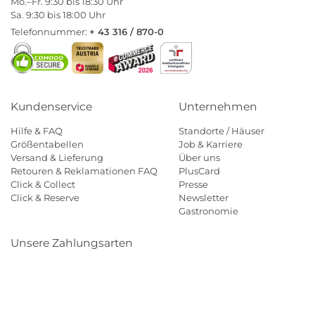
Mo.–Fr. 9:30 bis 18:30 Uhr
Sa. 9:30 bis 18:00 Uhr
Telefonnummer:
+ 43 316 / 870-0
Kundenservice
Unternehmen
Hilfe & FAQ
Standorte / Häuser
Größentabellen
Job & Karriere
Versand & Lieferung
Über uns
Retouren & Reklamationen FAQ
PlusCard
Click & Collect
Presse
Click & Reserve
Newsletter
Gastronomie
Unsere Zahlungsarten
Klarna
Paypal
Mastercard
Visa
Diners
Eps
Shop
Applepay
Amazon