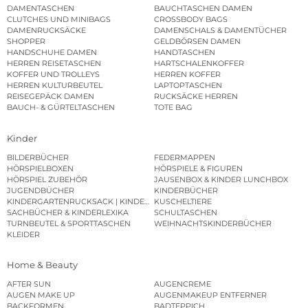
DAMENTASCHEN
BAUCHTASCHEN DAMEN
CLUTCHES UND MINIBAGS
CROSSBODY BAGS
DAMENRUCKSÄCKE
DAMENSCHALS & DAMENTÜCHER
SHOPPER
GELDBÖRSEN DAMEN
HANDSCHUHE DAMEN
HANDTASCHEN
HERREN REISETASCHEN
HARTSCHALENKOFFER
KOFFER UND TROLLEYS
HERREN KOFFER
HERREN KULTURBEUTEL
LAPTOPTASCHEN
REISEGEPÄCK DAMEN
RUCKSÄCKE HERREN
BAUCH- & GÜRTELTASCHEN
TOTE BAG
Kinder
BILDERBÜCHER
FEDERMAPPEN
HÖRSPIELBOXEN
HÖRSPIELE & FIGUREN
HÖRSPIEL ZUBEHÖR
JAUSENBOX & KINDER LUNCHBOX
JUGENDBÜCHER
KINDERBÜCHER
KINDERGARTENRUCKSACK | KINDERGARTENBEUTEL
KUSCHELTIERE
SACHBÜCHER & KINDERLEXIKA
SCHULTASCHEN
TURNBEUTEL & SPORTTASCHEN
WEIHNACHTSKINDERBÜCHER
KLEIDER
Home & Beauty
AFTER SUN
AUGENCREME
AUGEN MAKE UP
AUGENMAKEUP ENTFERNER
BACKFORMEN
BADTEPPICH