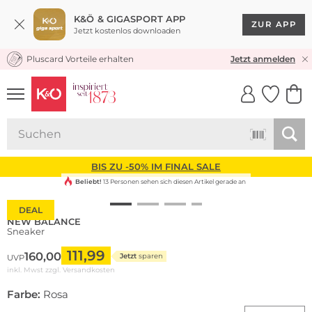
K&Ö & GIGASPORT APP
ZUR APP
Jetzt kostenlos downloaden
Pluscard Vorteile erhalten
KOSTENLOSER VERSAND* & RÜCKVERSAND
Jetzt anmelden
UNSERE APP
CLICK &
CLICK &
COLLECT
RESERVE
BIS ZU -50% IM FINAL SALE
Beliebt!
13 Personen sehen sich diesen Artikel gerade an
DEAL
NEW BALANCE
Sneaker
111,99
160,00
Jetzt
sparen
UVP
inkl. Mwst zzgl.
Versandkosten
Farbe:
Rosa