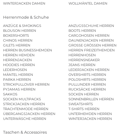
WINTERJACKEN DAMEN
WOLLMÄNTEL DAMEN
Herrenmode & Schuhe
ANZÜGE & SMOKINGS
ANZUGSSCHUHE HERREN
BLOUSON HERREN
BOOTS HERREN
BOXERSHORTS
CARGOHOSEN HERREN
CHINOS HERREN
DAUNENJACKEN HERREN
GILETS HERREN
GROSSE GRÖSSEN HERREN
HERREN BUSINESSHEMDEN
HERREN FREIZEITHEMDEN
HERREN HEMDEN
HERRENHOSEN
HERRENJACKEN
HERRENSNEAKER
HOODIES HERREN
JEANS HERREN
LEDERHOSEN
LEDERJACKEN HERREN
MÄNTEL HERREN
OVERSHIRTS HERREN
PARKA HERREN
POLOSHIRTS HERREN
STRICKPULLOVER HERREN
PULLUNDER HERREN
PYJAMAS HERREN
RUCKSÄCKE HERREN
SAKKOS
SOCKEN HERREN
SOCKEN MULTIPACKS
SONNENBRILLEN HERREN
STRICKJACKEN HERREN
SWEATSHIRTS
TRACHTENMODE HERREN
T-SHIRTS HERREN
ÜBERGANGSJACKEN HERREN
UNTERHEMDEN HERREN
UNTERWÄSCHE HERREN
WINTERJACKEN HERREN
Taschen & Accessoires