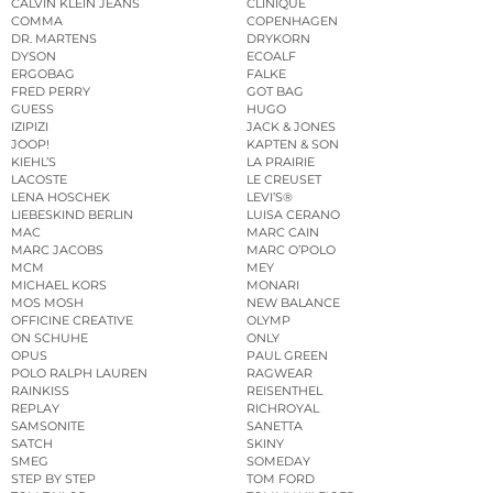
CALVIN KLEIN JEANS
CLINIQUE
COMMA
COPENHAGEN
DR. MARTENS
DRYKORN
DYSON
ECOALF
ERGOBAG
FALKE
FRED PERRY
GOT BAG
GUESS
HUGO
IZIPIZI
JACK & JONES
JOOP!
KAPTEN & SON
KIEHL’S
LA PRAIRIE
LACOSTE
LE CREUSET
LENA HOSCHEK
LEVI’S®
LIEBESKIND BERLIN
LUISA CERANO
MAC
MARC CAIN
MARC JACOBS
MARC O’POLO
MCM
MEY
MICHAEL KORS
MONARI
MOS MOSH
NEW BALANCE
OFFICINE CREATIVE
OLYMP
ON SCHUHE
ONLY
OPUS
PAUL GREEN
POLO RALPH LAUREN
RAGWEAR
RAINKISS
REISENTHEL
REPLAY
RICHROYAL
SAMSONITE
SANETTA
SATCH
SKINY
SMEG
SOMEDAY
STEP BY STEP
TOM FORD