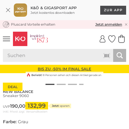
K&Ö & GIGASPORT APP
ZUR APP
Jetzt kostenlos downloaden
Pluscard Vorteile erhalten
KOSTENLOSER VERSAND* & RÜCKVERSAND
Jetzt anmelden
UNSERE APP
CLICK &
CLICK &
COLLECT
RESERVE
BIS ZU -50% IM FINAL SALE
Beliebt!
8 Personen sehen sich diesen Artikel gerade an
DEAL
NEW BALANCE
Sneaker 9060
132,99
190,00
Jetzt
sparen
UVP
inkl. Mwst zzgl.
Versandkosten
Farbe:
Grau