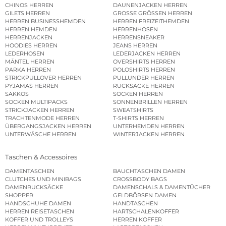
CHINOS HERREN
DAUNENJACKEN HERREN
GILETS HERREN
GROSSE GRÖSSEN HERREN
HERREN BUSINESSHEMDEN
HERREN FREIZEITHEMDEN
HERREN HEMDEN
HERRENHOSEN
HERRENJACKEN
HERRENSNEAKER
HOODIES HERREN
JEANS HERREN
LEDERHOSEN
LEDERJACKEN HERREN
MÄNTEL HERREN
OVERSHIRTS HERREN
PARKA HERREN
POLOSHIRTS HERREN
STRICKPULLOVER HERREN
PULLUNDER HERREN
PYJAMAS HERREN
RUCKSÄCKE HERREN
SAKKOS
SOCKEN HERREN
SOCKEN MULTIPACKS
SONNENBRILLEN HERREN
STRICKJACKEN HERREN
SWEATSHIRTS
TRACHTENMODE HERREN
T-SHIRTS HERREN
ÜBERGANGSJACKEN HERREN
UNTERHEMDEN HERREN
UNTERWÄSCHE HERREN
WINTERJACKEN HERREN
Taschen & Accessoires
DAMENTASCHEN
BAUCHTASCHEN DAMEN
CLUTCHES UND MINIBAGS
CROSSBODY BAGS
DAMENRUCKSÄCKE
DAMENSCHALS & DAMENTÜCHER
SHOPPER
GELDBÖRSEN DAMEN
HANDSCHUHE DAMEN
HANDTASCHEN
HERREN REISETASCHEN
HARTSCHALENKOFFER
KOFFER UND TROLLEYS
HERREN KOFFER