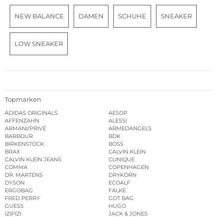
NEW BALANCE
DAMEN
SCHUHE
SNEAKER
LOW SNEAKER
Topmarken
ADIDAS ORIGINALS
AESOP
AFFENZAHN
ALESSI
ARMANI/PRIVÉ
ARMEDANGELS
BARBOUR
BDK
BIRKENSTOCK
BOSS
BRAX
CALVIN KLEIN
CALVIN KLEIN JEANS
CLINIQUE
COMMA
COPENHAGEN
DR. MARTENS
DRYKORN
DYSON
ECOALF
ERGOBAG
FALKE
FRED PERRY
GOT BAG
GUESS
HUGO
IZIPIZI
JACK & JONES