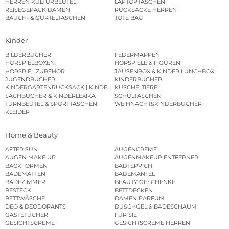
HERREN KULTURBEUTEL
LAPTOPTASCHEN
REISEGEPÄCK DAMEN
RUCKSÄCKE HERREN
BAUCH- & GÜRTELTASCHEN
TOTE BAG
Kinder
BILDERBÜCHER
FEDERMAPPEN
HÖRSPIELBOXEN
HÖRSPIELE & FIGUREN
HÖRSPIEL ZUBEHÖR
JAUSENBOX & KINDER LUNCHBOX
JUGENDBÜCHER
KINDERBÜCHER
KINDERGARTENRUCKSACK | KINDERGARTENBEUTEL
KUSCHELTIERE
SACHBÜCHER & KINDERLEXIKA
SCHULTASCHEN
TURNBEUTEL & SPORTTASCHEN
WEIHNACHTSKINDERBÜCHER
KLEIDER
Home & Beauty
AFTER SUN
AUGENCREME
AUGEN MAKE UP
AUGENMAKEUP ENTFERNER
BACKFORMEN
BADTEPPICH
BADEMATTEN
BADEMÄNTEL
BADEZIMMER
BEAUTY GESCHENKE
BESTECK
BETTDECKEN
BETTWÄSCHE
DAMEN PARFUM
DEO & DEODORANTS
DUSCHGEL & BADESCHAUM
GÄSTETÜCHER
FÜR SIE
GESICHTSCREME
GESICHTSCREME HERREN