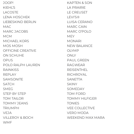
JOOP!
KAPTEN & SON
KIEHL’S
LA PRAIRIE
LACOSTE
LE CREUSET
LENA HOSCHEK
LEVI’S®
LIEBESKIND BERLIN
LUISA CERANO
MAC
MARC CAIN
MARC JACOBS
MARC O’POLO
MCM
MEY
MICHAEL KORS
MONARI
MOS MOSH
NEW BALANCE
OFFICINE CREATIVE
OLYMP
ON SCHUHE
ONLY
OPUS
PAUL GREEN
POLO RALPH LAUREN
RAGWEAR
RAINKISS
REISENTHEL
REPLAY
RICHROYAL
SAMSONITE
SANETTA
SATCH
SKINY
SMEG
SOMEDAY
STEP BY STEP
TOM FORD
TOM TAILOR
TOMMY HILFIGER
TOMMY JEANS
TONIES
TRIUMPH
VEE COLLECTIVE
VEJA
VERO MODA
VILLEROY & BOCH
WEEKEND MAX MARA
WMF