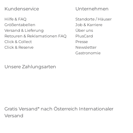
Kundenservice
Unternehmen
Hilfe & FAQ
Standorte / Häuser
Größentabellen
Job & Karriere
Versand & Lieferung
Über uns
Retouren & Reklamationen FAQ
PlusCard
Click & Collect
Presse
Click & Reserve
Newsletter
Gastronomie
Unsere Zahlungsarten
Klarna
Paypal
Mastercard
Visa
Diners
Eps
Shop
Applepay
Amazon
Gratis Versand* nach Österreich Internationaler
Versand