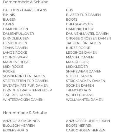
Damenmode & Schuhe
BALLOON / BARREL JEANS
BHS
BIKINIS
BLAZER FÜR DAMEN
BLUSEN
BOOTS
CAPES
CHELSEABOOTS
DAMENHOSEN
DAMENKLEIDER
DAMENPULLOVER
DAUNENMÄNTEL DAMEN
DIRNDLBLUSEN
GROSSE GRÖSSEN DAMEN
HEMDBLUSEN
JACKEN FÜR DAMEN
JEANS DAMEN
KURZE RÖCKE
LANGE RÖCKE
LEGGINGS DAMEN
LOUNGEWEAR
MÄNTEL DAMEN
MARLENEHOSE
MAXIKLEIDER
MIDI RÖCKE
MIDIKLEIDER
RÖCKE
SHAPEWEAR DAMEN
SONNENBRILLEN DAMEN
STIEFEL DAMEN
STIEFELETTEN FÜR DAMEN
STRICKJACKEN DAMEN
SWEATSHIRTS FÜR DAMEN
SOCKEN DAMEN
DIRNDL & TRACHTENKLEIDER
TRENCHCOATS
T-SHIRTS DAMEN
WIDELEG JEANS
WINTERJACKEN DAMEN
WOLLMÄNTEL DAMEN
Herrenmode & Schuhe
ANZÜGE & SMOKINGS
ANZUGSSCHUHE HERREN
BLOUSON HERREN
BOOTS HERREN
BOXERSHORTS
CARGOHOSEN HERREN