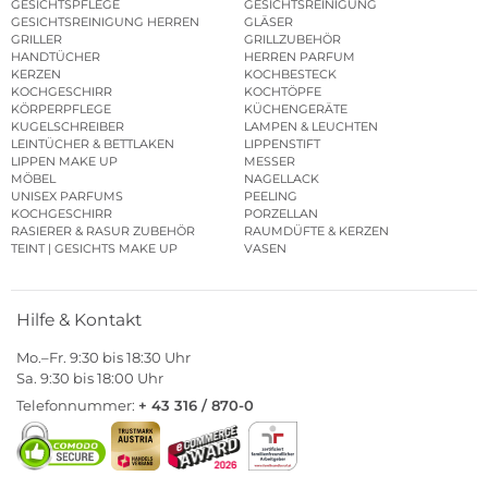
GESICHTSPFLEGE
GESICHTSREINIGUNG
GESICHTSREINIGUNG HERREN
GLÄSER
GRILLER
GRILLZUBEHÖR
HANDTÜCHER
HERREN PARFUM
KERZEN
KOCHBESTECK
KOCHGESCHIRR
KOCHTÖPFE
KÖRPERPFLEGE
KÜCHENGERÄTE
KUGELSCHREIBER
LAMPEN & LEUCHTEN
LEINTÜCHER & BETTLAKEN
LIPPENSTIFT
LIPPEN MAKE UP
MESSER
MÖBEL
NAGELLACK
UNISEX PARFUMS
PEELING
KOCHGESCHIRR
PORZELLAN
RASIERER & RASUR ZUBEHÖR
RAUMDÜFTE & KERZEN
TEINT | GESICHTS MAKE UP
VASEN
Hilfe & Kontakt
Mo.–Fr. 9:30 bis 18:30 Uhr
Sa. 9:30 bis 18:00 Uhr
Telefonnummer:
+ 43 316 / 870-0