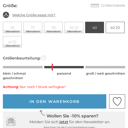
Größe:
Größentabelle
Welche Größe passt mir?
36
37
38
39 1/2
40
40 1/2
Alternativen
Alternativen
Alternativen
Alternativen
41 1/2
Alternativen
Größenbeurteilung:
?
klein / schmal
passend
groß / weit geschnitten
geschnitten
Achtung:
Nur noch 1 Stück verfügbar!
IN DEN WARENKORB
Wollen Sie -10% sparen?
Melden Sie sich
jetzt
für den Newsletter an.
Beachten Sie die Gutscheinbedingungen.