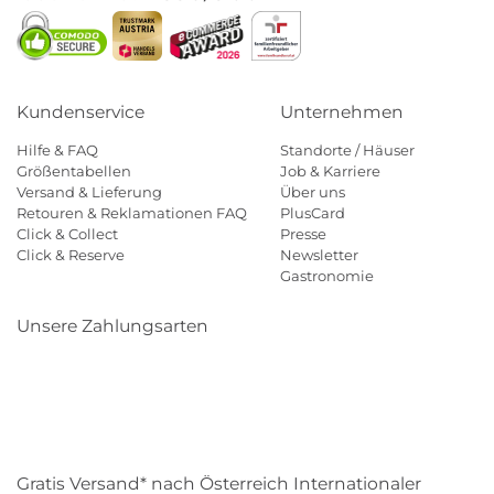
Kundenservice
Unternehmen
Hilfe & FAQ
Standorte / Häuser
Größentabellen
Job & Karriere
Versand & Lieferung
Über uns
Retouren & Reklamationen FAQ
PlusCard
Click & Collect
Presse
Click & Reserve
Newsletter
Gastronomie
Unsere Zahlungsarten
Klarna
Paypal
Mastercard
Visa
Diners
Eps
Shop
Applepay
Amazon
Gratis Versand* nach Österreich Internationaler