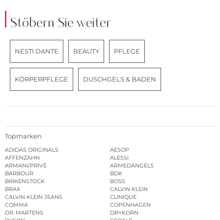
Stöbern Sie weiter
NESTI DANTE
BEAUTY
PFLEGE
KÖRPERPFLEGE
DUSCHGELS & BADEN
Topmarken
ADIDAS ORIGINALS
AESOP
AFFENZAHN
ALESSI
ARMANI/PRIVÉ
ARMEDANGELS
BARBOUR
BDK
BIRKENSTOCK
BOSS
BRAX
CALVIN KLEIN
CALVIN KLEIN JEANS
CLINIQUE
COMMA
COPENHAGEN
DR. MARTENS
DRYKORN