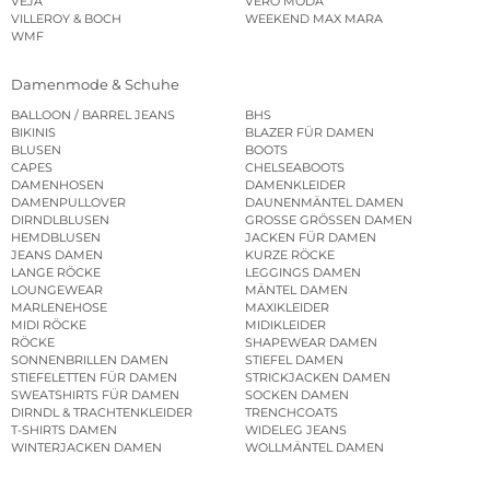
VEJA
VERO MODA
VILLEROY & BOCH
WEEKEND MAX MARA
WMF
Damenmode & Schuhe
BALLOON / BARREL JEANS
BHS
BIKINIS
BLAZER FÜR DAMEN
BLUSEN
BOOTS
CAPES
CHELSEABOOTS
DAMENHOSEN
DAMENKLEIDER
DAMENPULLOVER
DAUNENMÄNTEL DAMEN
DIRNDLBLUSEN
GROSSE GRÖSSEN DAMEN
HEMDBLUSEN
JACKEN FÜR DAMEN
JEANS DAMEN
KURZE RÖCKE
LANGE RÖCKE
LEGGINGS DAMEN
LOUNGEWEAR
MÄNTEL DAMEN
MARLENEHOSE
MAXIKLEIDER
MIDI RÖCKE
MIDIKLEIDER
RÖCKE
SHAPEWEAR DAMEN
SONNENBRILLEN DAMEN
STIEFEL DAMEN
STIEFELETTEN FÜR DAMEN
STRICKJACKEN DAMEN
SWEATSHIRTS FÜR DAMEN
SOCKEN DAMEN
DIRNDL & TRACHTENKLEIDER
TRENCHCOATS
T-SHIRTS DAMEN
WIDELEG JEANS
WINTERJACKEN DAMEN
WOLLMÄNTEL DAMEN