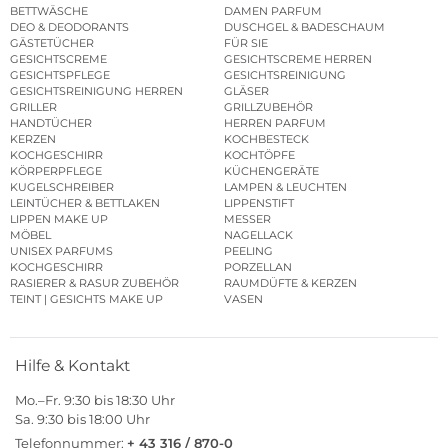
BETTWÄSCHE
DAMEN PARFUM
DEO & DEODORANTS
DUSCHGEL & BADESCHAUM
GÄSTETÜCHER
FÜR SIE
GESICHTSCREME
GESICHTSCREME HERREN
GESICHTSPFLEGE
GESICHTSREINIGUNG
GESICHTSREINIGUNG HERREN
GLÄSER
GRILLER
GRILLZUBEHÖR
HANDTÜCHER
HERREN PARFUM
KERZEN
KOCHBESTECK
KOCHGESCHIRR
KOCHTÖPFE
KÖRPERPFLEGE
KÜCHENGERÄTE
KUGELSCHREIBER
LAMPEN & LEUCHTEN
LEINTÜCHER & BETTLAKEN
LIPPENSTIFT
LIPPEN MAKE UP
MESSER
MÖBEL
NAGELLACK
UNISEX PARFUMS
PEELING
KOCHGESCHIRR
PORZELLAN
RASIERER & RASUR ZUBEHÖR
RAUMDÜFTE & KERZEN
TEINT | GESICHTS MAKE UP
VASEN
Hilfe & Kontakt
Mo.–Fr. 9:30 bis 18:30 Uhr
Sa. 9:30 bis 18:00 Uhr
Telefonnummer:
+ 43 316 / 870-0