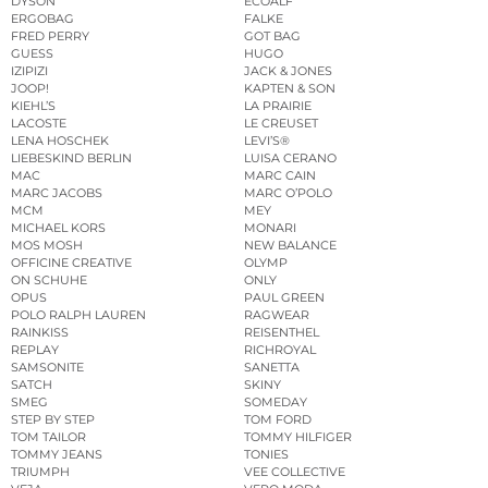
DYSON
ECOALF
ERGOBAG
FALKE
FRED PERRY
GOT BAG
GUESS
HUGO
IZIPIZI
JACK & JONES
JOOP!
KAPTEN & SON
KIEHL’S
LA PRAIRIE
LACOSTE
LE CREUSET
LENA HOSCHEK
LEVI’S®
LIEBESKIND BERLIN
LUISA CERANO
MAC
MARC CAIN
MARC JACOBS
MARC O’POLO
MCM
MEY
MICHAEL KORS
MONARI
MOS MOSH
NEW BALANCE
OFFICINE CREATIVE
OLYMP
ON SCHUHE
ONLY
OPUS
PAUL GREEN
POLO RALPH LAUREN
RAGWEAR
RAINKISS
REISENTHEL
REPLAY
RICHROYAL
SAMSONITE
SANETTA
SATCH
SKINY
SMEG
SOMEDAY
STEP BY STEP
TOM FORD
TOM TAILOR
TOMMY HILFIGER
TOMMY JEANS
TONIES
TRIUMPH
VEE COLLECTIVE