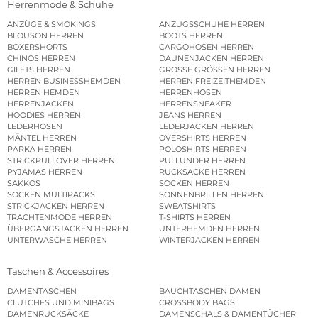
Herrenmode & Schuhe
ANZÜGE & SMOKINGS
ANZUGSSCHUHE HERREN
BLOUSON HERREN
BOOTS HERREN
BOXERSHORTS
CARGOHOSEN HERREN
CHINOS HERREN
DAUNENJACKEN HERREN
GILETS HERREN
GROSSE GRÖSSEN HERREN
HERREN BUSINESSHEMDEN
HERREN FREIZEITHEMDEN
HERREN HEMDEN
HERRENHOSEN
HERRENJACKEN
HERRENSNEAKER
HOODIES HERREN
JEANS HERREN
LEDERHOSEN
LEDERJACKEN HERREN
MÄNTEL HERREN
OVERSHIRTS HERREN
PARKA HERREN
POLOSHIRTS HERREN
STRICKPULLOVER HERREN
PULLUNDER HERREN
PYJAMAS HERREN
RUCKSÄCKE HERREN
SAKKOS
SOCKEN HERREN
SOCKEN MULTIPACKS
SONNENBRILLEN HERREN
STRICKJACKEN HERREN
SWEATSHIRTS
TRACHTENMODE HERREN
T-SHIRTS HERREN
ÜBERGANGSJACKEN HERREN
UNTERHEMDEN HERREN
UNTERWÄSCHE HERREN
WINTERJACKEN HERREN
Taschen & Accessoires
DAMENTASCHEN
BAUCHTASCHEN DAMEN
CLUTCHES UND MINIBAGS
CROSSBODY BAGS
DAMENRUCKSÄCKE
DAMENSCHALS & DAMENTÜCHER