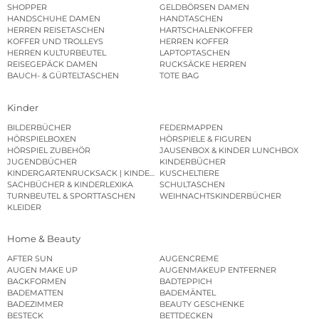
SHOPPER
GELDBÖRSEN DAMEN
HANDSCHUHE DAMEN
HANDTASCHEN
HERREN REISETASCHEN
HARTSCHALENKOFFER
KOFFER UND TROLLEYS
HERREN KOFFER
HERREN KULTURBEUTEL
LAPTOPTASCHEN
REISEGEPÄCK DAMEN
RUCKSÄCKE HERREN
BAUCH- & GÜRTELTASCHEN
TOTE BAG
Kinder
BILDERBÜCHER
FEDERMAPPEN
HÖRSPIELBOXEN
HÖRSPIELE & FIGUREN
HÖRSPIEL ZUBEHÖR
JAUSENBOX & KINDER LUNCHBOX
JUGENDBÜCHER
KINDERBÜCHER
KINDERGARTENRUCKSACK | KINDERGARTENBEUTEL
KUSCHELTIERE
SACHBÜCHER & KINDERLEXIKA
SCHULTASCHEN
TURNBEUTEL & SPORTTASCHEN
WEIHNACHTSKINDERBÜCHER
KLEIDER
Home & Beauty
AFTER SUN
AUGENCREME
AUGEN MAKE UP
AUGENMAKEUP ENTFERNER
BACKFORMEN
BADTEPPICH
BADEMATTEN
BADEMÄNTEL
BADEZIMMER
BEAUTY GESCHENKE
BESTECK
BETTDECKEN