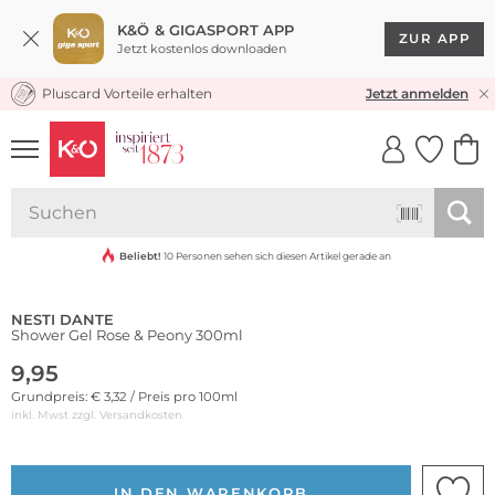
K&Ö & GIGASPORT APP
ZUR APP
Jetzt kostenlos downloaden
Pluscard Vorteile erhalten
KOSTENLOSER VERSAND* & RÜCKVERSAND
Jetzt anmelden
UNSERE APP
CLICK &
CLICK &
COLLECT
RESERVE
Beliebt!
10 Personen sehen sich diesen Artikel gerade an
NESTI DANTE
Shower Gel Rose & Peony 300ml
9,95
Grundpreis: € 3,32 / Preis pro 100ml
inkl. Mwst zzgl.
Versandkosten
IN DEN WARENKORB