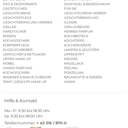
DEO & DEODORANTS
DUSCHGEL & BADESCHAUM
GÄSTETÜCHER
FÜR SIE
GESICHTSCREME
GESICHTSCREME HERREN
GESICHTSPFLEGE
GESICHTSREINIGUNG
GESICHTSREINIGUNG HERREN
GLÄSER
GRILLER
GRILLZUBEHÖR
HANDTÜCHER
HERREN PARFUM
KERZEN
KOCHBESTECK
KOCHGESCHIRR
KOCHTÖPFE
KÖRPERPFLEGE
KÜCHENGERÄTE
KUGELSCHREIBER
LAMPEN & LEUCHTEN
LEINTÜCHER & BETTLAKEN
LIPPENSTIFT
LIPPEN MAKE UP
MESSER
MÖBEL
NAGELLACK
UNISEX PARFUMS
PEELING
KOCHGESCHIRR
PORZELLAN
RASIERER & RASUR ZUBEHÖR
RAUMDÜFTE & KERZEN
TEINT | GESICHTS MAKE UP
VASEN
Hilfe & Kontakt
Mo.–Fr. 9:30 bis 18:30 Uhr
Sa. 9:30 bis 18:00 Uhr
Telefonnummer:
+ 43 316 / 870-0