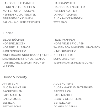
HANDSCHUHE DAMEN
HANDTASCHEN
HERREN REISETASCHEN
HARTSCHALENKOFFER
KOFFER UND TROLLEYS
HERREN KOFFER
HERREN KULTURBEUTEL
LAPTOPTASCHEN
REISEGEPÄCK DAMEN
RUCKSÄCKE HERREN
BAUCH- & GÜRTELTASCHEN
TOTE BAG
Kinder
BILDERBÜCHER
FEDERMAPPEN
HÖRSPIELBOXEN
HÖRSPIELE & FIGUREN
HÖRSPIEL ZUBEHÖR
JAUSENBOX & KINDER LUNCHBOX
JUGENDBÜCHER
KINDERBÜCHER
KINDERGARTENRUCKSACK | KINDERGARTENBEUTEL
KUSCHELTIERE
SACHBÜCHER & KINDERLEXIKA
SCHULTASCHEN
TURNBEUTEL & SPORTTASCHEN
WEIHNACHTSKINDERBÜCHER
KLEIDER
Home & Beauty
AFTER SUN
AUGENCREME
AUGEN MAKE UP
AUGENMAKEUP ENTFERNER
BACKFORMEN
BADTEPPICH
BADEMATTEN
BADEMÄNTEL
BADEZIMMER
BEAUTY GESCHENKE
BESTECK
BETTDECKEN
BETTWÄSCHE
DAMEN PARFUM