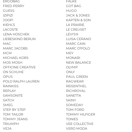
ERGOBAG
FALKE
FRED PERRY
GOT BAG
GUESS
HUGO
IZIPIZI
JACK & JONES
JOOP!
KAPTEN & SON
KIEHL’S
LA PRAIRIE
LACOSTE
LE CREUSET
LENA HOSCHEK
LEVI’S®
LIEBESKIND BERLIN
LUISA CERANO
MAC
MARC CAIN
MARC JACOBS
MARC O’POLO
MCM
MEY
MICHAEL KORS
MONARI
MOS MOSH
NEW BALANCE
OFFICINE CREATIVE
OLYMP
ON SCHUHE
ONLY
OPUS
PAUL GREEN
POLO RALPH LAUREN
RAGWEAR
RAINKISS
REISENTHEL
REPLAY
RICHROYAL
SAMSONITE
SANETTA
SATCH
SKINY
SMEG
SOMEDAY
STEP BY STEP
TOM FORD
TOM TAILOR
TOMMY HILFIGER
TOMMY JEANS
TONIES
TRIUMPH
VEE COLLECTIVE
VEJA
VERO MODA