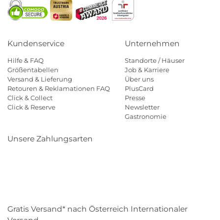
Kundenservice
Unternehmen
Hilfe & FAQ
Standorte / Häuser
Größentabellen
Job & Karriere
Versand & Lieferung
Über uns
Retouren & Reklamationen FAQ
PlusCard
Click & Collect
Presse
Click & Reserve
Newsletter
Gastronomie
Unsere Zahlungsarten
Klarna
Paypal
Mastercard
Visa
Diners
Eps
Shop
Applepay
Amazon
Gratis Versand* nach Österreich Internationaler