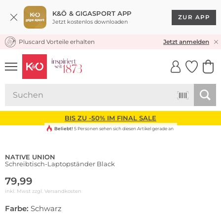
K&Ö & GIGASPORT APP
ZUR APP
Jetzt kostenlos downloaden
Pluscard Vorteile erhalten
KOSTENLOSER VERSAND* & RÜCKVERSAND
Jetzt anmelden
UNSERE APP
CLICK &
CLICK &
COLLECT
RESERVE
BIS ZU -50% IM FINAL SALE
Beliebt!
5 Personen sehen sich diesen Artikel gerade an
NATIVE UNION
Schreibtisch-Laptopständer Black
79,99
inkl. Mwst zzgl.
Versandkosten
Farbe:
Schwarz