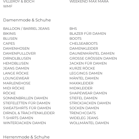
VILLEROY & BOCH
WEEKEND MAX MARA
WMF
Damenmode & Schuhe
BALLOON / BARREL JEANS
BHS
BIKINIS
BLAZER FÜR DAMEN
BLUSEN
BOOTS
CAPES
CHELSEABOOTS
DAMENHOSEN
DAMENKLEIDER
DAMENPULLOVER
DAUNENMÄNTEL DAMEN
DIRNDLBLUSEN
GROSSE GRÖSSEN DAMEN
HEMDBLUSEN
JACKEN FÜR DAMEN
JEANS DAMEN
KURZE RÖCKE
LANGE RÖCKE
LEGGINGS DAMEN
LOUNGEWEAR
MÄNTEL DAMEN
MARLENEHOSE
MAXIKLEIDER
MIDI RÖCKE
MIDIKLEIDER
RÖCKE
SHAPEWEAR DAMEN
SONNENBRILLEN DAMEN
STIEFEL DAMEN
STIEFELETTEN FÜR DAMEN
STRICKJACKEN DAMEN
SWEATSHIRTS FÜR DAMEN
SOCKEN DAMEN
DIRNDL & TRACHTENKLEIDER
TRENCHCOATS
T-SHIRTS DAMEN
WIDELEG JEANS
WINTERJACKEN DAMEN
WOLLMÄNTEL DAMEN
Herrenmode & Schuhe