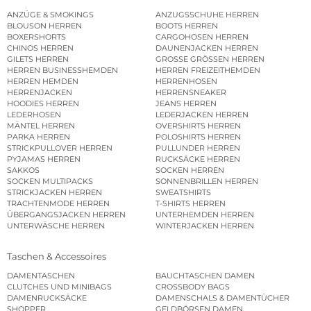
ANZÜGE & SMOKINGS
ANZUGSSCHUHE HERREN
BLOUSON HERREN
BOOTS HERREN
BOXERSHORTS
CARGOHOSEN HERREN
CHINOS HERREN
DAUNENJACKEN HERREN
GILETS HERREN
GROSSE GRÖSSEN HERREN
HERREN BUSINESSHEMDEN
HERREN FREIZEITHEMDEN
HERREN HEMDEN
HERRENHOSEN
HERRENJACKEN
HERRENSNEAKER
HOODIES HERREN
JEANS HERREN
LEDERHOSEN
LEDERJACKEN HERREN
MÄNTEL HERREN
OVERSHIRTS HERREN
PARKA HERREN
POLOSHIRTS HERREN
STRICKPULLOVER HERREN
PULLUNDER HERREN
PYJAMAS HERREN
RUCKSÄCKE HERREN
SAKKOS
SOCKEN HERREN
SOCKEN MULTIPACKS
SONNENBRILLEN HERREN
STRICKJACKEN HERREN
SWEATSHIRTS
TRACHTENMODE HERREN
T-SHIRTS HERREN
ÜBERGANGSJACKEN HERREN
UNTERHEMDEN HERREN
UNTERWÄSCHE HERREN
WINTERJACKEN HERREN
Taschen & Accessoires
DAMENTASCHEN
BAUCHTASCHEN DAMEN
CLUTCHES UND MINIBAGS
CROSSBODY BAGS
DAMENRUCKSÄCKE
DAMENSCHALS & DAMENTÜCHER
SHOPPER
GELDBÖRSEN DAMEN