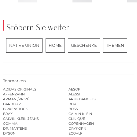
Stöbern Sie weiter
NATIVE UNION
HOME
GESCHENKE
THEMEN
Topmarken
ADIDAS ORIGINALS
AESOP
AFFENZAHN
ALESSI
ARMANI/PRIVÉ
ARMEDANGELS
BARBOUR
BDK
BIRKENSTOCK
BOSS
BRAX
CALVIN KLEIN
CALVIN KLEIN JEANS
CLINIQUE
COMMA
COPENHAGEN
DR. MARTENS
DRYKORN
DYSON
ECOALF