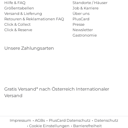
Hilfe & FAQ
Standorte / Häuser
Größentabellen
Job & Karriere
Versand & Lieferung
Über uns
Retouren & Reklamationen FAQ
PlusCard
Click & Collect
Presse
Click & Reserve
Newsletter
Gastronomie
Unsere Zahlungsarten
Klarna
Paypal
Mastercard
Visa
Diners
Eps
Shop
Applepay
Amazon
Gratis Versand* nach Österreich Internationaler
Versand
Impressum
AGBs
PlusCard Datenschutz
Datenschutz
Cookie Einstellungen
Barrierefreiheit