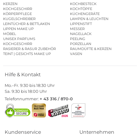
KERZEN
KOCHBESTECK
KOCHGESCHIRR
KOCHTÖPFE
KÖRPERPFLEGE
KÜCHENGERÄTE
KUGELSCHREIBER
LAMPEN & LEUCHTEN
LEINTÜCHER & BETTLAKEN
LIPPENSTIFT
LIPPEN MAKE UP
MESSER
MÖBEL
NAGELLACK
UNISEX PARFUMS
PEELING
KOCHGESCHIRR
PORZELLAN
RASIERER & RASUR ZUBEHÖR
RAUMDÜFTE & KERZEN
TEINT | GESICHTS MAKE UP
VASEN
Hilfe & Kontakt
Mo.–Fr. 9:30 bis 18:30 Uhr
Sa. 9:30 bis 18:00 Uhr
Telefonnummer:
+ 43 316 / 870-0
Kundenservice
Unternehmen