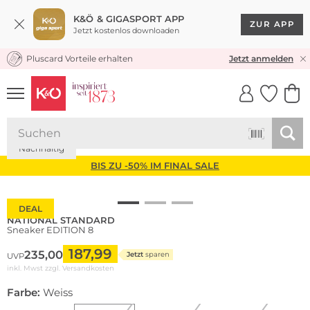
K&Ö & GIGASPORT APP
ZUR APP
Jetzt kostenlos downloaden
Pluscard Vorteile erhalten
KOSTENLOSER VERSAND* & RÜCKVERSAND
Jetzt anmelden
UNSERE APP
CLICK &
CLICK &
COLLECT
RESERVE
Nachhaltig
BIS ZU -50% IM FINAL SALE
DEAL
NATIONAL STANDARD
Sneaker EDITION 8
187,99
235,00
Jetzt
sparen
UVP
inkl. Mwst zzgl.
Versandkosten
Farbe:
Weiss