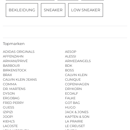
BEKLEIDUNG
SNEAKER
LOW SNEAKER
Topmarken
ADIDAS ORIGINALS
AESOP
AFFENZAHN
ALESSI
ARMANI/PRIVÉ
ARMEDANGELS
BARBOUR
BDK
BIRKENSTOCK
BOSS
BRAX
CALVIN KLEIN
CALVIN KLEIN JEANS
CLINIQUE
COMMA
COPENHAGEN
DR. MARTENS
DRYKORN
DYSON
ECOALF
ERGOBAG
FALKE
FRED PERRY
GOT BAG
GUESS
HUGO
IZIPIZI
JACK & JONES
JOOP!
KAPTEN & SON
KIEHL’S
LA PRAIRIE
LACOSTE
LE CREUSET