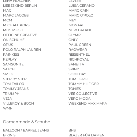
LENA HOSCHEK
LEVI’S®
LIEBESKIND BERLIN
LUISA CERANO
MAC
MARC CAIN
MARC JACOBS
MARC O’POLO
MCM
MEY
MICHAEL KORS
MONARI
MOS MOSH
NEW BALANCE
OFFICINE CREATIVE
OLYMP
ON SCHUHE
ONLY
OPUS
PAUL GREEN
POLO RALPH LAUREN
RAGWEAR
RAINKISS
REISENTHEL
REPLAY
RICHROYAL
SAMSONITE
SANETTA
SATCH
SKINY
SMEG
SOMEDAY
STEP BY STEP
TOM FORD
TOM TAILOR
TOMMY HILFIGER
TOMMY JEANS
TONIES
TRIUMPH
VEE COLLECTIVE
VEJA
VERO MODA
VILLEROY & BOCH
WEEKEND MAX MARA
WMF
Damenmode & Schuhe
BALLOON / BARREL JEANS
BHS
BIKINIS
BLAZER FÜR DAMEN