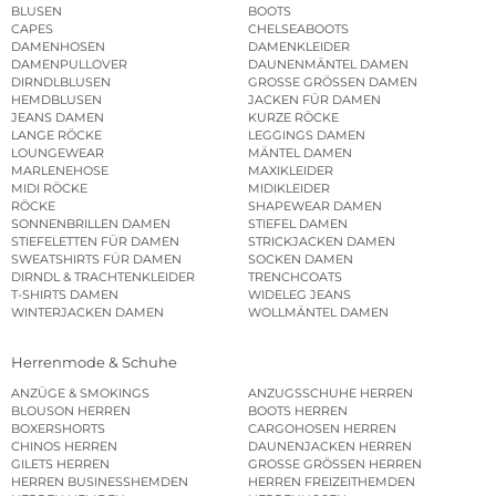
BLUSEN
BOOTS
CAPES
CHELSEABOOTS
DAMENHOSEN
DAMENKLEIDER
DAMENPULLOVER
DAUNENMÄNTEL DAMEN
DIRNDLBLUSEN
GROSSE GRÖSSEN DAMEN
HEMDBLUSEN
JACKEN FÜR DAMEN
JEANS DAMEN
KURZE RÖCKE
LANGE RÖCKE
LEGGINGS DAMEN
LOUNGEWEAR
MÄNTEL DAMEN
MARLENEHOSE
MAXIKLEIDER
MIDI RÖCKE
MIDIKLEIDER
RÖCKE
SHAPEWEAR DAMEN
SONNENBRILLEN DAMEN
STIEFEL DAMEN
STIEFELETTEN FÜR DAMEN
STRICKJACKEN DAMEN
SWEATSHIRTS FÜR DAMEN
SOCKEN DAMEN
DIRNDL & TRACHTENKLEIDER
TRENCHCOATS
T-SHIRTS DAMEN
WIDELEG JEANS
WINTERJACKEN DAMEN
WOLLMÄNTEL DAMEN
Herrenmode & Schuhe
ANZÜGE & SMOKINGS
ANZUGSSCHUHE HERREN
BLOUSON HERREN
BOOTS HERREN
BOXERSHORTS
CARGOHOSEN HERREN
CHINOS HERREN
DAUNENJACKEN HERREN
GILETS HERREN
GROSSE GRÖSSEN HERREN
HERREN BUSINESSHEMDEN
HERREN FREIZEITHEMDEN