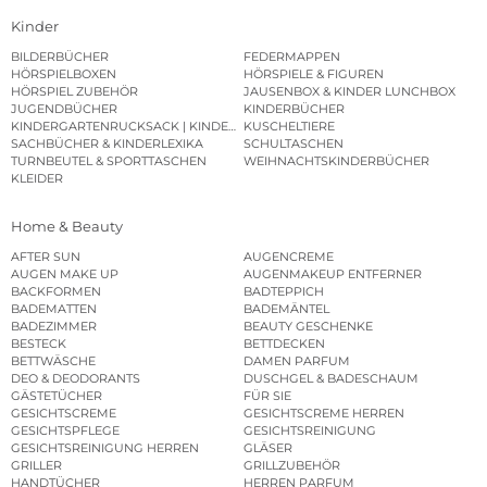
Kinder
BILDERBÜCHER
FEDERMAPPEN
HÖRSPIELBOXEN
HÖRSPIELE & FIGUREN
HÖRSPIEL ZUBEHÖR
JAUSENBOX & KINDER LUNCHBOX
JUGENDBÜCHER
KINDERBÜCHER
KINDERGARTENRUCKSACK | KINDERGARTENBEUTEL
KUSCHELTIERE
SACHBÜCHER & KINDERLEXIKA
SCHULTASCHEN
TURNBEUTEL & SPORTTASCHEN
WEIHNACHTSKINDERBÜCHER
KLEIDER
Home & Beauty
AFTER SUN
AUGENCREME
AUGEN MAKE UP
AUGENMAKEUP ENTFERNER
BACKFORMEN
BADTEPPICH
BADEMATTEN
BADEMÄNTEL
BADEZIMMER
BEAUTY GESCHENKE
BESTECK
BETTDECKEN
BETTWÄSCHE
DAMEN PARFUM
DEO & DEODORANTS
DUSCHGEL & BADESCHAUM
GÄSTETÜCHER
FÜR SIE
GESICHTSCREME
GESICHTSCREME HERREN
GESICHTSPFLEGE
GESICHTSREINIGUNG
GESICHTSREINIGUNG HERREN
GLÄSER
GRILLER
GRILLZUBEHÖR
HANDTÜCHER
HERREN PARFUM