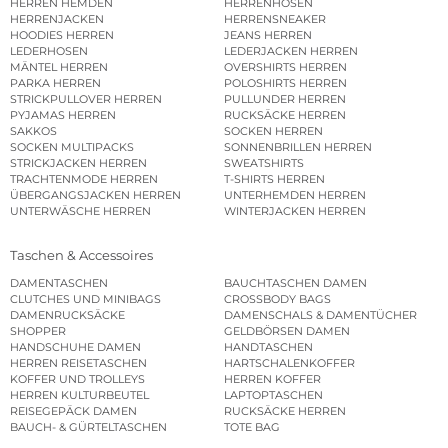
HERREN HEMDEN
HERRENHOSEN
HERRENJACKEN
HERRENSNEAKER
HOODIES HERREN
JEANS HERREN
LEDERHOSEN
LEDERJACKEN HERREN
MÄNTEL HERREN
OVERSHIRTS HERREN
PARKA HERREN
POLOSHIRTS HERREN
STRICKPULLOVER HERREN
PULLUNDER HERREN
PYJAMAS HERREN
RUCKSÄCKE HERREN
SAKKOS
SOCKEN HERREN
SOCKEN MULTIPACKS
SONNENBRILLEN HERREN
STRICKJACKEN HERREN
SWEATSHIRTS
TRACHTENMODE HERREN
T-SHIRTS HERREN
ÜBERGANGSJACKEN HERREN
UNTERHEMDEN HERREN
UNTERWÄSCHE HERREN
WINTERJACKEN HERREN
Taschen & Accessoires
DAMENTASCHEN
BAUCHTASCHEN DAMEN
CLUTCHES UND MINIBAGS
CROSSBODY BAGS
DAMENRUCKSÄCKE
DAMENSCHALS & DAMENTÜCHER
SHOPPER
GELDBÖRSEN DAMEN
HANDSCHUHE DAMEN
HANDTASCHEN
HERREN REISETASCHEN
HARTSCHALENKOFFER
KOFFER UND TROLLEYS
HERREN KOFFER
HERREN KULTURBEUTEL
LAPTOPTASCHEN
REISEGEPÄCK DAMEN
RUCKSÄCKE HERREN
BAUCH- & GÜRTELTASCHEN
TOTE BAG