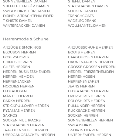
SONNENBRILLEN DAMEN
STIEFEL DAMEN
STIEFELETTEN FÜR DAMEN
STRICKJACKEN DAMEN
SWEATSHIRTS FÜR DAMEN
SOCKEN DAMEN
DIRNDL & TRACHTENKLEIDER
TRENCHCOATS
T-SHIRTS DAMEN
WIDELEG JEANS
WINTERJACKEN DAMEN
WOLLMÄNTEL DAMEN
Herrenmode & Schuhe
ANZÜGE & SMOKINGS
ANZUGSSCHUHE HERREN
BLOUSON HERREN
BOOTS HERREN
BOXERSHORTS
CARGOHOSEN HERREN
CHINOS HERREN
DAUNENJACKEN HERREN
GILETS HERREN
GROSSE GRÖSSEN HERREN
HERREN BUSINESSHEMDEN
HERREN FREIZEITHEMDEN
HERREN HEMDEN
HERRENHOSEN
HERRENJACKEN
HERRENSNEAKER
HOODIES HERREN
JEANS HERREN
LEDERHOSEN
LEDERJACKEN HERREN
MÄNTEL HERREN
OVERSHIRTS HERREN
PARKA HERREN
POLOSHIRTS HERREN
STRICKPULLOVER HERREN
PULLUNDER HERREN
PYJAMAS HERREN
RUCKSÄCKE HERREN
SAKKOS
SOCKEN HERREN
SOCKEN MULTIPACKS
SONNENBRILLEN HERREN
STRICKJACKEN HERREN
SWEATSHIRTS
TRACHTENMODE HERREN
T-SHIRTS HERREN
ÜBERGANGSJACKEN HERREN
UNTERHEMDEN HERREN