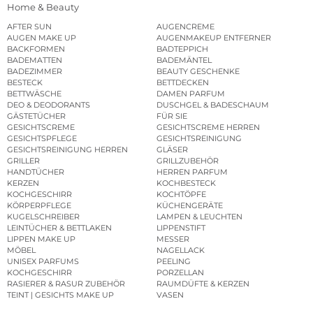
Home & Beauty
AFTER SUN
AUGENCREME
AUGEN MAKE UP
AUGENMAKEUP ENTFERNER
BACKFORMEN
BADTEPPICH
BADEMATTEN
BADEMÄNTEL
BADEZIMMER
BEAUTY GESCHENKE
BESTECK
BETTDECKEN
BETTWÄSCHE
DAMEN PARFUM
DEO & DEODORANTS
DUSCHGEL & BADESCHAUM
GÄSTETÜCHER
FÜR SIE
GESICHTSCREME
GESICHTSCREME HERREN
GESICHTSPFLEGE
GESICHTSREINIGUNG
GESICHTSREINIGUNG HERREN
GLÄSER
GRILLER
GRILLZUBEHÖR
HANDTÜCHER
HERREN PARFUM
KERZEN
KOCHBESTECK
KOCHGESCHIRR
KOCHTÖPFE
KÖRPERPFLEGE
KÜCHENGERÄTE
KUGELSCHREIBER
LAMPEN & LEUCHTEN
LEINTÜCHER & BETTLAKEN
LIPPENSTIFT
LIPPEN MAKE UP
MESSER
MÖBEL
NAGELLACK
UNISEX PARFUMS
PEELING
KOCHGESCHIRR
PORZELLAN
RASIERER & RASUR ZUBEHÖR
RAUMDÜFTE & KERZEN
TEINT | GESICHTS MAKE UP
VASEN