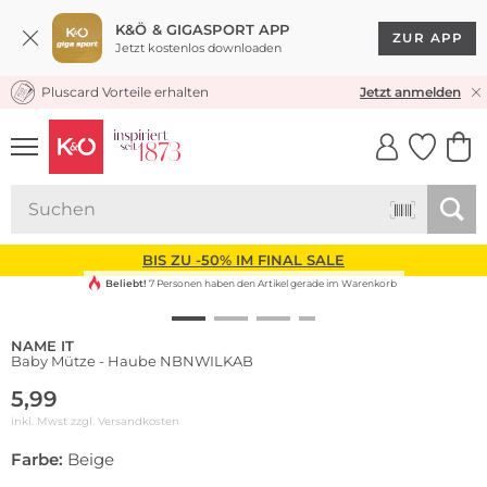
K&Ö & GIGASPORT APP
ZUR APP
Jetzt kostenlos downloaden
Pluscard Vorteile erhalten
KOSTENLOSER VERSAND* & RÜCKVERSAND
Jetzt anmelden
UNSERE APP
CLICK &
CLICK &
COLLECT
RESERVE
BIS ZU -50% IM FINAL SALE
Beliebt!
7 Personen haben den Artikel gerade im Warenkorb
NAME IT
Baby Mütze - Haube NBNWILKAB
5,99
inkl. Mwst zzgl.
Versandkosten
Farbe:
Beige