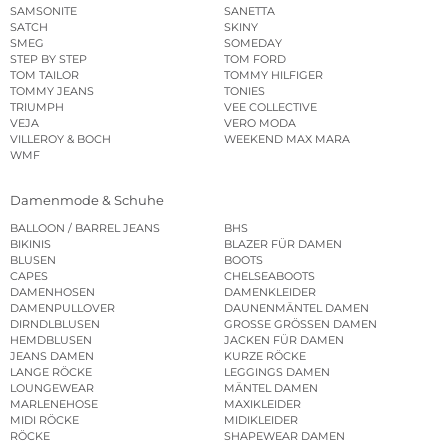
SAMSONITE
SANETTA
SATCH
SKINY
SMEG
SOMEDAY
STEP BY STEP
TOM FORD
TOM TAILOR
TOMMY HILFIGER
TOMMY JEANS
TONIES
TRIUMPH
VEE COLLECTIVE
VEJA
VERO MODA
VILLEROY & BOCH
WEEKEND MAX MARA
WMF
Damenmode & Schuhe
BALLOON / BARREL JEANS
BHS
BIKINIS
BLAZER FÜR DAMEN
BLUSEN
BOOTS
CAPES
CHELSEABOOTS
DAMENHOSEN
DAMENKLEIDER
DAMENPULLOVER
DAUNENMÄNTEL DAMEN
DIRNDLBLUSEN
GROSSE GRÖSSEN DAMEN
HEMDBLUSEN
JACKEN FÜR DAMEN
JEANS DAMEN
KURZE RÖCKE
LANGE RÖCKE
LEGGINGS DAMEN
LOUNGEWEAR
MÄNTEL DAMEN
MARLENEHOSE
MAXIKLEIDER
MIDI RÖCKE
MIDIKLEIDER
RÖCKE
SHAPEWEAR DAMEN