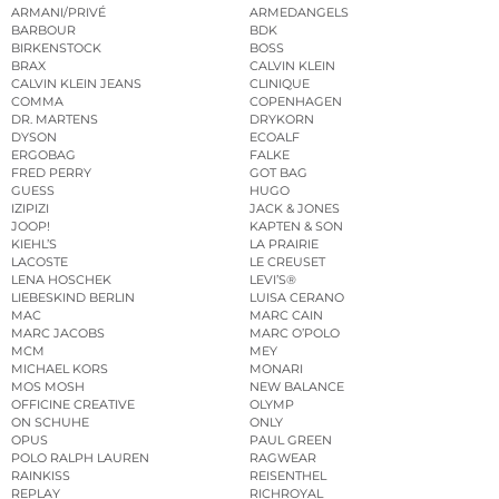
ARMANI/PRIVÉ
ARMEDANGELS
BARBOUR
BDK
BIRKENSTOCK
BOSS
BRAX
CALVIN KLEIN
CALVIN KLEIN JEANS
CLINIQUE
COMMA
COPENHAGEN
DR. MARTENS
DRYKORN
DYSON
ECOALF
ERGOBAG
FALKE
FRED PERRY
GOT BAG
GUESS
HUGO
IZIPIZI
JACK & JONES
JOOP!
KAPTEN & SON
KIEHL’S
LA PRAIRIE
LACOSTE
LE CREUSET
LENA HOSCHEK
LEVI’S®
LIEBESKIND BERLIN
LUISA CERANO
MAC
MARC CAIN
MARC JACOBS
MARC O’POLO
MCM
MEY
MICHAEL KORS
MONARI
MOS MOSH
NEW BALANCE
OFFICINE CREATIVE
OLYMP
ON SCHUHE
ONLY
OPUS
PAUL GREEN
POLO RALPH LAUREN
RAGWEAR
RAINKISS
REISENTHEL
REPLAY
RICHROYAL