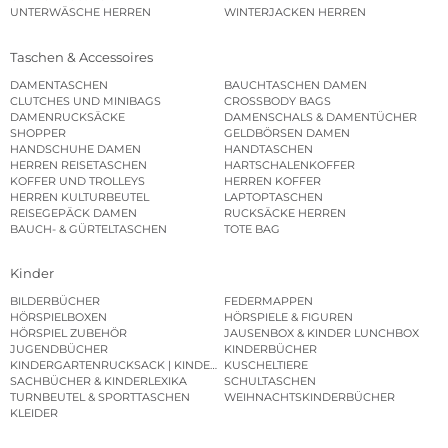
UNTERWÄSCHE HERREN
WINTERJACKEN HERREN
Taschen & Accessoires
DAMENTASCHEN
BAUCHTASCHEN DAMEN
CLUTCHES UND MINIBAGS
CROSSBODY BAGS
DAMENRUCKSÄCKE
DAMENSCHALS & DAMENTÜCHER
SHOPPER
GELDBÖRSEN DAMEN
HANDSCHUHE DAMEN
HANDTASCHEN
HERREN REISETASCHEN
HARTSCHALENKOFFER
KOFFER UND TROLLEYS
HERREN KOFFER
HERREN KULTURBEUTEL
LAPTOPTASCHEN
REISEGEPÄCK DAMEN
RUCKSÄCKE HERREN
BAUCH- & GÜRTELTASCHEN
TOTE BAG
Kinder
BILDERBÜCHER
FEDERMAPPEN
HÖRSPIELBOXEN
HÖRSPIELE & FIGUREN
HÖRSPIEL ZUBEHÖR
JAUSENBOX & KINDER LUNCHBOX
JUGENDBÜCHER
KINDERBÜCHER
KINDERGARTENRUCKSACK | KINDERGARTENBEUTEL
KUSCHELTIERE
SACHBÜCHER & KINDERLEXIKA
SCHULTASCHEN
TURNBEUTEL & SPORTTASCHEN
WEIHNACHTSKINDERBÜCHER
KLEIDER