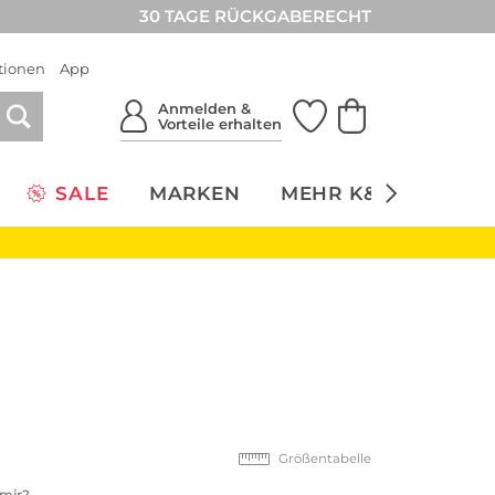
30 TAGE RÜCKGABERECHT
tionen
App
Anmelden &
Vorteile erhalten
SALE
MARKEN
MEHR K&Ö
NACH
Größentabelle
 mir?