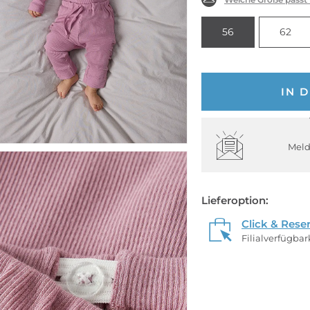
56
62
IN 
Meld
Lieferoption:
Click & Rese
Filialverfügba