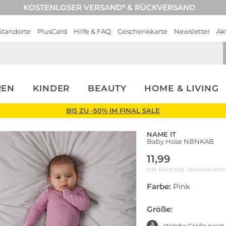
KOSTENLOSER VERSAND* & RÜCKVERSAND
Standorte
PlusCard
Hilfe & FAQ
Geschenkkarte
Newsletter
Ak
REN
KINDER
BEAUTY
HOME & LIVING
BIS ZU -50% IM FINAL SALE
NAME IT
Baby Hose NBNKAB
11,99
inkl. Mwst zzgl.
Versandkosten
Farbe:
Pink
Größe:
Welche Größe passt