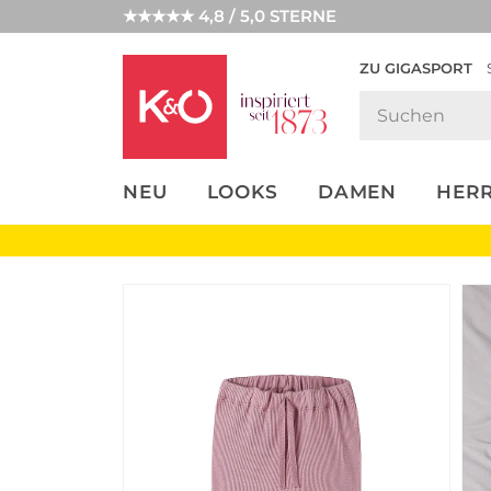
★★★★★ 4,8 / 5,0 STERNE
ZU GIGASPORT
FASHION-
UNSERE APP
CLICK &
CLICK &
TRENDS
COLLECT
RESERVE
NEU
LOOKS
DAMEN
HER