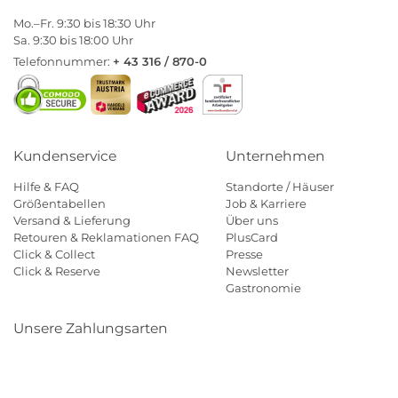
Mo.–Fr. 9:30 bis 18:30 Uhr
Sa. 9:30 bis 18:00 Uhr
Telefonnummer:
+ 43 316 / 870-0
Kundenservice
Unternehmen
Hilfe & FAQ
Standorte / Häuser
Größentabellen
Job & Karriere
Versand & Lieferung
Über uns
Retouren & Reklamationen FAQ
PlusCard
Click & Collect
Presse
Click & Reserve
Newsletter
Gastronomie
Unsere Zahlungsarten
Klarna
Paypal
Mastercard
Visa
Diners
Eps
Shop
Applepay
Amazon