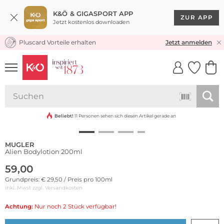
K&Ö & GIGASPORT APP
ZUR APP
Jetzt kostenlos downloaden
Pluscard Vorteile erhalten
KOSTENLOSER VERSAND* & RÜCKVERSAND
Jetzt anmelden
UNSERE APP
CLICK &
CLICK &
COLLECT
RESERVE
Beliebt!
11 Personen sehen sich diesen Artikel gerade an
MUGLER
Alien Bodylotion 200ml
59,00
Grundpreis: € 29,50 / Preis pro 100ml
inkl. Mwst zzgl.
Versandkosten
Achtung:
Nur noch 2 Stück verfügbar!