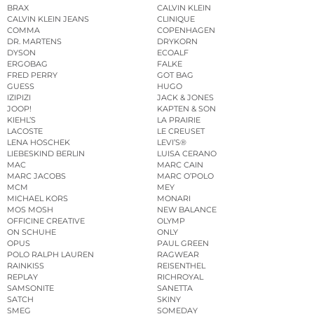
BRAX
CALVIN KLEIN
CALVIN KLEIN JEANS
CLINIQUE
COMMA
COPENHAGEN
DR. MARTENS
DRYKORN
DYSON
ECOALF
ERGOBAG
FALKE
FRED PERRY
GOT BAG
GUESS
HUGO
IZIPIZI
JACK & JONES
JOOP!
KAPTEN & SON
KIEHL’S
LA PRAIRIE
LACOSTE
LE CREUSET
LENA HOSCHEK
LEVI’S®
LIEBESKIND BERLIN
LUISA CERANO
MAC
MARC CAIN
MARC JACOBS
MARC O’POLO
MCM
MEY
MICHAEL KORS
MONARI
MOS MOSH
NEW BALANCE
OFFICINE CREATIVE
OLYMP
ON SCHUHE
ONLY
OPUS
PAUL GREEN
POLO RALPH LAUREN
RAGWEAR
RAINKISS
REISENTHEL
REPLAY
RICHROYAL
SAMSONITE
SANETTA
SATCH
SKINY
SMEG
SOMEDAY