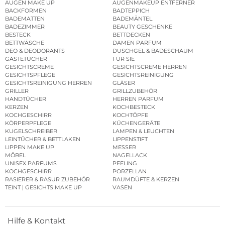
AUGEN MAKE UP
AUGENMAKEUP ENTFERNER
BACKFORMEN
BADTEPPICH
BADEMATTEN
BADEMÄNTEL
BADEZIMMER
BEAUTY GESCHENKE
BESTECK
BETTDECKEN
BETTWÄSCHE
DAMEN PARFUM
DEO & DEODORANTS
DUSCHGEL & BADESCHAUM
GÄSTETÜCHER
FÜR SIE
GESICHTSCREME
GESICHTSCREME HERREN
GESICHTSPFLEGE
GESICHTSREINIGUNG
GESICHTSREINIGUNG HERREN
GLÄSER
GRILLER
GRILLZUBEHÖR
HANDTÜCHER
HERREN PARFUM
KERZEN
KOCHBESTECK
KOCHGESCHIRR
KOCHTÖPFE
KÖRPERPFLEGE
KÜCHENGERÄTE
KUGELSCHREIBER
LAMPEN & LEUCHTEN
LEINTÜCHER & BETTLAKEN
LIPPENSTIFT
LIPPEN MAKE UP
MESSER
MÖBEL
NAGELLACK
UNISEX PARFUMS
PEELING
KOCHGESCHIRR
PORZELLAN
RASIERER & RASUR ZUBEHÖR
RAUMDÜFTE & KERZEN
TEINT | GESICHTS MAKE UP
VASEN
Hilfe & Kontakt