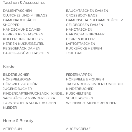
Taschen & Accessoires
DAMENTASCHEN
BAUCHTASCHEN DAMEN
CLUTCHES UND MINIBAGS
CROSSBODY BAGS
DAMENRUCKSÄCKE
DAMENSCHALS & DAMENTÜCHER
SHOPPER
GELDBÖRSEN DAMEN
HANDSCHUHE DAMEN
HANDTASCHEN
HERREN REISETASCHEN
HARTSCHALENKOFFER
KOFFER UND TROLLEYS
HERREN KOFFER
HERREN KULTURBEUTEL
LAPTOPTASCHEN
REISEGEPÄCK DAMEN
RUCKSÄCKE HERREN
BAUCH- & GÜRTELTASCHEN
TOTE BAG
Kinder
BILDERBÜCHER
FEDERMAPPEN
HÖRSPIELBOXEN
HÖRSPIELE & FIGUREN
HÖRSPIEL ZUBEHÖR
JAUSENBOX & KINDER LUNCHBOX
JUGENDBÜCHER
KINDERBÜCHER
KINDERGARTENRUCKSACK | KINDERGARTENBEUTEL
KUSCHELTIERE
SACHBÜCHER & KINDERLEXIKA
SCHULTASCHEN
TURNBEUTEL & SPORTTASCHEN
WEIHNACHTSKINDERBÜCHER
KLEIDER
Home & Beauty
AFTER SUN
AUGENCREME