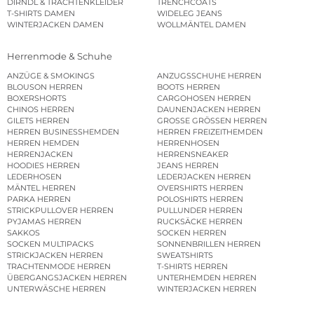
DIRNDL & TRACHTENKLEIDER
TRENCHCOATS
T-SHIRTS DAMEN
WIDELEG JEANS
WINTERJACKEN DAMEN
WOLLMÄNTEL DAMEN
Herrenmode & Schuhe
ANZÜGE & SMOKINGS
ANZUGSSCHUHE HERREN
BLOUSON HERREN
BOOTS HERREN
BOXERSHORTS
CARGOHOSEN HERREN
CHINOS HERREN
DAUNENJACKEN HERREN
GILETS HERREN
GROSSE GRÖSSEN HERREN
HERREN BUSINESSHEMDEN
HERREN FREIZEITHEMDEN
HERREN HEMDEN
HERRENHOSEN
HERRENJACKEN
HERRENSNEAKER
HOODIES HERREN
JEANS HERREN
LEDERHOSEN
LEDERJACKEN HERREN
MÄNTEL HERREN
OVERSHIRTS HERREN
PARKA HERREN
POLOSHIRTS HERREN
STRICKPULLOVER HERREN
PULLUNDER HERREN
PYJAMAS HERREN
RUCKSÄCKE HERREN
SAKKOS
SOCKEN HERREN
SOCKEN MULTIPACKS
SONNENBRILLEN HERREN
STRICKJACKEN HERREN
SWEATSHIRTS
TRACHTENMODE HERREN
T-SHIRTS HERREN
ÜBERGANGSJACKEN HERREN
UNTERHEMDEN HERREN
UNTERWÄSCHE HERREN
WINTERJACKEN HERREN