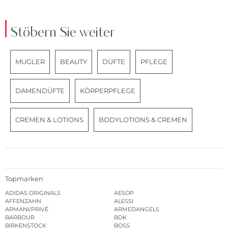
Stöbern Sie weiter
MUGLER
BEAUTY
DÜFTE
PFLEGE
DAMENDÜFTE
KÖRPERPFLEGE
CREMEN & LOTIONS
BODYLOTIONS & CREMEN
Topmarken
ADIDAS ORIGINALS
AESOP
AFFENZAHN
ALESSI
ARMANI/PRIVÉ
ARMEDANGELS
BARBOUR
BDK
BIRKENSTOCK
BOSS