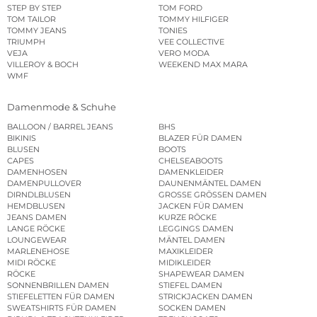
STEP BY STEP
TOM FORD
TOM TAILOR
TOMMY HILFIGER
TOMMY JEANS
TONIES
TRIUMPH
VEE COLLECTIVE
VEJA
VERO MODA
VILLEROY & BOCH
WEEKEND MAX MARA
WMF
Damenmode & Schuhe
BALLOON / BARREL JEANS
BHS
BIKINIS
BLAZER FÜR DAMEN
BLUSEN
BOOTS
CAPES
CHELSEABOOTS
DAMENHOSEN
DAMENKLEIDER
DAMENPULLOVER
DAUNENMÄNTEL DAMEN
DIRNDLBLUSEN
GROSSE GRÖSSEN DAMEN
HEMDBLUSEN
JACKEN FÜR DAMEN
JEANS DAMEN
KURZE RÖCKE
LANGE RÖCKE
LEGGINGS DAMEN
LOUNGEWEAR
MÄNTEL DAMEN
MARLENEHOSE
MAXIKLEIDER
MIDI RÖCKE
MIDIKLEIDER
RÖCKE
SHAPEWEAR DAMEN
SONNENBRILLEN DAMEN
STIEFEL DAMEN
STIEFELETTEN FÜR DAMEN
STRICKJACKEN DAMEN
SWEATSHIRTS FÜR DAMEN
SOCKEN DAMEN