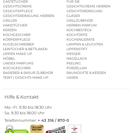
GÄSTETÜCHER
FÜR SIE
GESICHTSCREME
GESICHTSCREME HERREN
GESICHTSPFLEGE
GESICHTSREINIGUNG
GESICHTSREINIGUNG HERREN
GLÄSER
GRILLER
GRILLZUBEHÖR
HANDTÜCHER
HERREN PARFUM
KERZEN
KOCHBESTECK
KOCHGESCHIRR
KOCHTÖPFE
KÖRPERPFLEGE
KÜCHENGERÄTE
KUGELSCHREIBER
LAMPEN & LEUCHTEN
LEINTÜCHER & BETTLAKEN
LIPPENSTIFT
LIPPEN MAKE UP
MESSER
MÖBEL
NAGELLACK
UNISEX PARFUMS
PEELING
KOCHGESCHIRR
PORZELLAN
RASIERER & RASUR ZUBEHÖR
RAUMDÜFTE & KERZEN
TEINT | GESICHTS MAKE UP
VASEN
Hilfe & Kontakt
Mo.–Fr. 9:30 bis 18:30 Uhr
Sa. 9:30 bis 18:00 Uhr
Telefonnummer:
+ 43 316 / 870-0