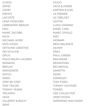
GUESS
HUGO
IZIPIZI
JACK & JONES
JOOP!
KAPTEN & SON
KIEHL’S
LA PRAIRIE
LACOSTE
LE CREUSET
LENA HOSCHEK
LEVI’S®
LIEBESKIND BERLIN
LUISA CERANO
MAC
MARC CAIN
MARC JACOBS
MARC O’POLO
MCM
MEY
MICHAEL KORS
MONARI
MOS MOSH
NEW BALANCE
OFFICINE CREATIVE
OLYMP
ON SCHUHE
ONLY
OPUS
PAUL GREEN
POLO RALPH LAUREN
RAGWEAR
RAINKISS
REISENTHEL
REPLAY
RICHROYAL
SAMSONITE
SANETTA
SATCH
SKINY
SMEG
SOMEDAY
STEP BY STEP
TOM FORD
TOM TAILOR
TOMMY HILFIGER
TOMMY JEANS
TONIES
TRIUMPH
VEE COLLECTIVE
VEJA
VERO MODA
VILLEROY & BOCH
WEEKEND MAX MARA
WMF