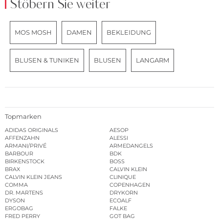
Stöbern Sie weiter
MOS MOSH
DAMEN
BEKLEIDUNG
BLUSEN & TUNIKEN
BLUSEN
LANGARM
Topmarken
ADIDAS ORIGINALS
AESOP
AFFENZAHN
ALESSI
ARMANI/PRIVÉ
ARMEDANGELS
BARBOUR
BDK
BIRKENSTOCK
BOSS
BRAX
CALVIN KLEIN
CALVIN KLEIN JEANS
CLINIQUE
COMMA
COPENHAGEN
DR. MARTENS
DRYKORN
DYSON
ECOALF
ERGOBAG
FALKE
FRED PERRY
GOT BAG