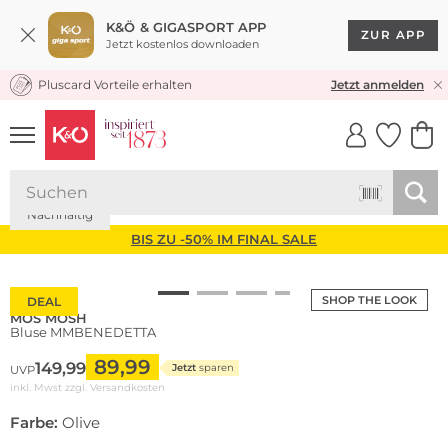
K&Ö & GIGASPORT APP
ZUR APP
Jetzt kostenlos downloaden
Pluscard Vorteile erhalten
KOSTENLOSER VERSAND* & RÜCKVERSAND
Jetzt anmelden
UNSERE APP
CLICK &
CLICK &
COLLECT
RESERVE
Nachhaltig
BIS ZU -50% IM FINAL SALE
SHOP THE LOOK
DEAL
MOS MOSH
Bluse MMBENEDETTA
89,99
149,99
Jetzt
sparen
UVP
inkl. Mwst zzgl.
Versandkosten
Farbe:
Olive