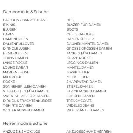
Damenmode & Schuhe
BALLOON / BARREL JEANS
BHS
BIKINIS
BLAZER FÜR DAMEN
BLUSEN
BOOTS
CAPES
CHELSEABOOTS
DAMENHOSEN
DAMENKLEIDER
DAMENPULLOVER
DAUNENMÄNTEL DAMEN
DIRNDLBLUSEN
GROSSE GRÖSSEN DAMEN
HEMDBLUSEN
JACKEN FÜR DAMEN
JEANS DAMEN
KURZE RÖCKE
LANGE RÖCKE
LEGGINGS DAMEN
LOUNGEWEAR
MÄNTEL DAMEN
MARLENEHOSE
MAXIKLEIDER
MIDI RÖCKE
MIDIKLEIDER
RÖCKE
SHAPEWEAR DAMEN
SONNENBRILLEN DAMEN
STIEFEL DAMEN
STIEFELETTEN FÜR DAMEN
STRICKJACKEN DAMEN
SWEATSHIRTS FÜR DAMEN
SOCKEN DAMEN
DIRNDL & TRACHTENKLEIDER
TRENCHCOATS
T-SHIRTS DAMEN
WIDELEG JEANS
WINTERJACKEN DAMEN
WOLLMÄNTEL DAMEN
Herrenmode & Schuhe
ANZÜGE & SMOKINGS
ANZUGSSCHUHE HERREN