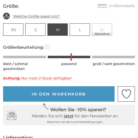
Größe:
Größentabelle
Welche Größe passt mir?
XS
S
M
L
XL
Alternativen
Größenbeurteilung:
?
klein / schmal
passend
groß / weit geschnitten
geschnitten
Achtung:
Nur noch 2 Stück verfügbar!
IN DEN WARENKORB
Wollen Sie -10% sparen?
Melden Sie sich
jetzt
für den Newsletter an.
Beachten Sie die Gutscheinbedingungen.
Lieferoption: