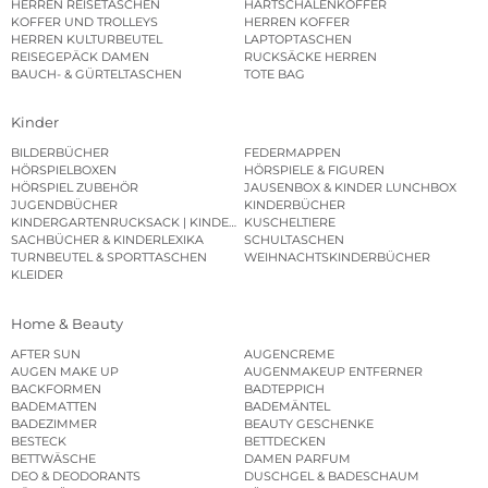
HERREN REISETASCHEN
HARTSCHALENKOFFER
KOFFER UND TROLLEYS
HERREN KOFFER
HERREN KULTURBEUTEL
LAPTOPTASCHEN
REISEGEPÄCK DAMEN
RUCKSÄCKE HERREN
BAUCH- & GÜRTELTASCHEN
TOTE BAG
Kinder
BILDERBÜCHER
FEDERMAPPEN
HÖRSPIELBOXEN
HÖRSPIELE & FIGUREN
HÖRSPIEL ZUBEHÖR
JAUSENBOX & KINDER LUNCHBOX
JUGENDBÜCHER
KINDERBÜCHER
KINDERGARTENRUCKSACK | KINDERGARTENBEUTEL
KUSCHELTIERE
SACHBÜCHER & KINDERLEXIKA
SCHULTASCHEN
TURNBEUTEL & SPORTTASCHEN
WEIHNACHTSKINDERBÜCHER
KLEIDER
Home & Beauty
AFTER SUN
AUGENCREME
AUGEN MAKE UP
AUGENMAKEUP ENTFERNER
BACKFORMEN
BADTEPPICH
BADEMATTEN
BADEMÄNTEL
BADEZIMMER
BEAUTY GESCHENKE
BESTECK
BETTDECKEN
BETTWÄSCHE
DAMEN PARFUM
DEO & DEODORANTS
DUSCHGEL & BADESCHAUM