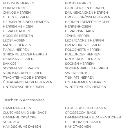
BLOUSON HERREN
BOOTS HERREN
BOXERSHORTS
CARGOHOSEN HERREN
CHINOS HERREN
DAUNENJACKEN HERREN
GILETS HERREN
GROSSE GRÖSSEN HERREN
HERREN BUSINESSHEMDEN
HERREN FREIZEITHEMDEN
HERREN HEMDEN
HERRENHOSEN
HERRENJACKEN
HERRENSNEAKER
HOODIES HERREN
JEANS HERREN
LEDERHOSEN
LEDERJACKEN HERREN
MÄNTEL HERREN
OVERSHIRTS HERREN
PARKA HERREN
POLOSHIRTS HERREN
STRICKPULLOVER HERREN
PULLUNDER HERREN
PYJAMAS HERREN
RUCKSÄCKE HERREN
SAKKOS
SOCKEN HERREN
SOCKEN MULTIPACKS
SONNENBRILLEN HERREN
STRICKJACKEN HERREN
SWEATSHIRTS
TRACHTENMODE HERREN
T-SHIRTS HERREN
ÜBERGANGSJACKEN HERREN
UNTERHEMDEN HERREN
UNTERWÄSCHE HERREN
WINTERJACKEN HERREN
Taschen & Accessoires
DAMENTASCHEN
BAUCHTASCHEN DAMEN
CLUTCHES UND MINIBAGS
CROSSBODY BAGS
DAMENRUCKSÄCKE
DAMENSCHALS & DAMENTÜCHER
SHOPPER
GELDBÖRSEN DAMEN
HANDSCHUHE DAMEN
HANDTASCHEN