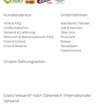
Kundenservice
Unternehmen
Hilfe & FAQ
Standorte / Häuser
Größentabellen
Job & Karriere
Versand & Lieferung
Über uns
Retouren & Reklamationen FAQ
PlusCard
Click & Collect
Presse
Click & Reserve
Newsletter
Gastronomie
Unsere Zahlungsarten
Klarna
Paypal
Mastercard
Visa
Diners
Eps
Shop
Applepay
Amazon
Gratis Versand* nach Österreich Internationaler
Versand