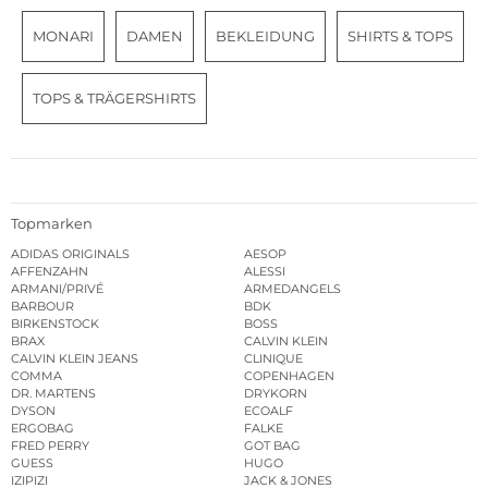
MONARI
DAMEN
BEKLEIDUNG
SHIRTS & TOPS
TOPS & TRÄGERSHIRTS
Topmarken
ADIDAS ORIGINALS
AESOP
AFFENZAHN
ALESSI
ARMANI/PRIVÉ
ARMEDANGELS
BARBOUR
BDK
BIRKENSTOCK
BOSS
BRAX
CALVIN KLEIN
CALVIN KLEIN JEANS
CLINIQUE
COMMA
COPENHAGEN
DR. MARTENS
DRYKORN
DYSON
ECOALF
ERGOBAG
FALKE
FRED PERRY
GOT BAG
GUESS
HUGO
IZIPIZI
JACK & JONES