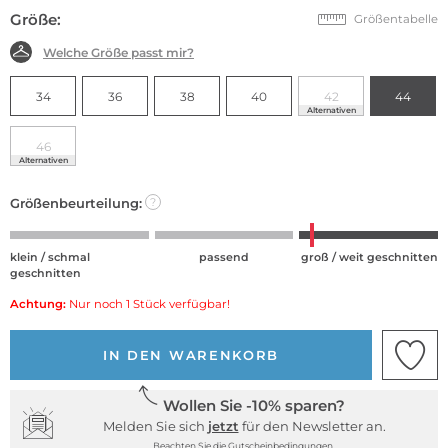
Größe:
Größentabelle
Welche Größe passt mir?
34
36
38
40
42
44
Alternativen
46
Alternativen
Größenbeurteilung:
?
klein / schmal
passend
groß / weit geschnitten
geschnitten
Achtung:
Nur noch 1 Stück verfügbar!
IN DEN WARENKORB
Wollen Sie -10% sparen?
Melden Sie sich
jetzt
für den Newsletter an.
Beachten Sie die Gutscheinbedingungen.