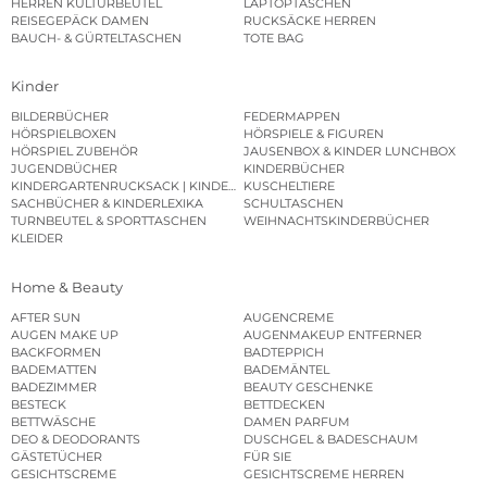
HERREN KULTURBEUTEL
LAPTOPTASCHEN
REISEGEPÄCK DAMEN
RUCKSÄCKE HERREN
BAUCH- & GÜRTELTASCHEN
TOTE BAG
Kinder
BILDERBÜCHER
FEDERMAPPEN
HÖRSPIELBOXEN
HÖRSPIELE & FIGUREN
HÖRSPIEL ZUBEHÖR
JAUSENBOX & KINDER LUNCHBOX
JUGENDBÜCHER
KINDERBÜCHER
KINDERGARTENRUCKSACK | KINDERGARTENBEUTEL
KUSCHELTIERE
SACHBÜCHER & KINDERLEXIKA
SCHULTASCHEN
TURNBEUTEL & SPORTTASCHEN
WEIHNACHTSKINDERBÜCHER
KLEIDER
Home & Beauty
AFTER SUN
AUGENCREME
AUGEN MAKE UP
AUGENMAKEUP ENTFERNER
BACKFORMEN
BADTEPPICH
BADEMATTEN
BADEMÄNTEL
BADEZIMMER
BEAUTY GESCHENKE
BESTECK
BETTDECKEN
BETTWÄSCHE
DAMEN PARFUM
DEO & DEODORANTS
DUSCHGEL & BADESCHAUM
GÄSTETÜCHER
FÜR SIE
GESICHTSCREME
GESICHTSCREME HERREN