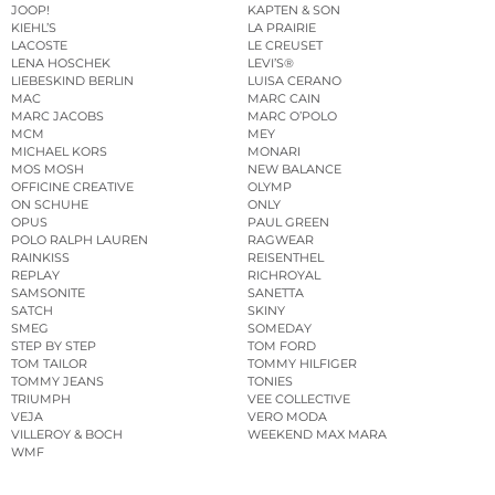
JOOP!
KAPTEN & SON
KIEHL’S
LA PRAIRIE
LACOSTE
LE CREUSET
LENA HOSCHEK
LEVI’S®
LIEBESKIND BERLIN
LUISA CERANO
MAC
MARC CAIN
MARC JACOBS
MARC O’POLO
MCM
MEY
MICHAEL KORS
MONARI
MOS MOSH
NEW BALANCE
OFFICINE CREATIVE
OLYMP
ON SCHUHE
ONLY
OPUS
PAUL GREEN
POLO RALPH LAUREN
RAGWEAR
RAINKISS
REISENTHEL
REPLAY
RICHROYAL
SAMSONITE
SANETTA
SATCH
SKINY
SMEG
SOMEDAY
STEP BY STEP
TOM FORD
TOM TAILOR
TOMMY HILFIGER
TOMMY JEANS
TONIES
TRIUMPH
VEE COLLECTIVE
VEJA
VERO MODA
VILLEROY & BOCH
WEEKEND MAX MARA
WMF