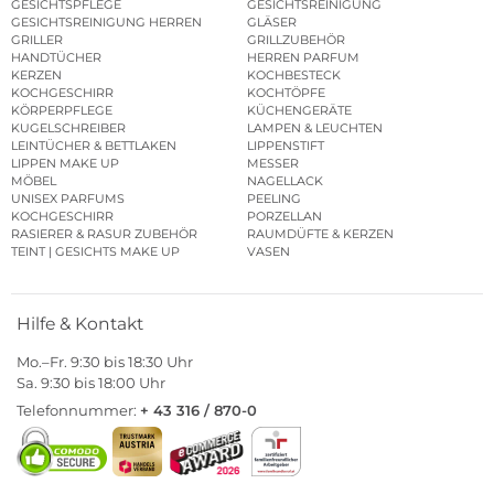
GESICHTSPFLEGE
GESICHTSREINIGUNG
GESICHTSREINIGUNG HERREN
GLÄSER
GRILLER
GRILLZUBEHÖR
HANDTÜCHER
HERREN PARFUM
KERZEN
KOCHBESTECK
KOCHGESCHIRR
KOCHTÖPFE
KÖRPERPFLEGE
KÜCHENGERÄTE
KUGELSCHREIBER
LAMPEN & LEUCHTEN
LEINTÜCHER & BETTLAKEN
LIPPENSTIFT
LIPPEN MAKE UP
MESSER
MÖBEL
NAGELLACK
UNISEX PARFUMS
PEELING
KOCHGESCHIRR
PORZELLAN
RASIERER & RASUR ZUBEHÖR
RAUMDÜFTE & KERZEN
TEINT | GESICHTS MAKE UP
VASEN
Hilfe & Kontakt
Mo.–Fr. 9:30 bis 18:30 Uhr
Sa. 9:30 bis 18:00 Uhr
Telefonnummer:
+ 43 316 / 870-0