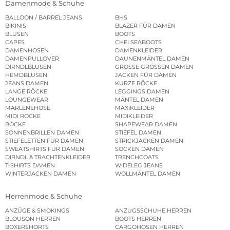
Damenmode & Schuhe
BALLOON / BARREL JEANS
BHS
BIKINIS
BLAZER FÜR DAMEN
BLUSEN
BOOTS
CAPES
CHELSEABOOTS
DAMENHOSEN
DAMENKLEIDER
DAMENPULLOVER
DAUNENMÄNTEL DAMEN
DIRNDLBLUSEN
GROSSE GRÖSSEN DAMEN
HEMDBLUSEN
JACKEN FÜR DAMEN
JEANS DAMEN
KURZE RÖCKE
LANGE RÖCKE
LEGGINGS DAMEN
LOUNGEWEAR
MÄNTEL DAMEN
MARLENEHOSE
MAXIKLEIDER
MIDI RÖCKE
MIDIKLEIDER
RÖCKE
SHAPEWEAR DAMEN
SONNENBRILLEN DAMEN
STIEFEL DAMEN
STIEFELETTEN FÜR DAMEN
STRICKJACKEN DAMEN
SWEATSHIRTS FÜR DAMEN
SOCKEN DAMEN
DIRNDL & TRACHTENKLEIDER
TRENCHCOATS
T-SHIRTS DAMEN
WIDELEG JEANS
WINTERJACKEN DAMEN
WOLLMÄNTEL DAMEN
Herrenmode & Schuhe
ANZÜGE & SMOKINGS
ANZUGSSCHUHE HERREN
BLOUSON HERREN
BOOTS HERREN
BOXERSHORTS
CARGOHOSEN HERREN