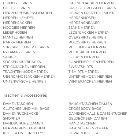
CHINOS HERREN
DAUNENJACKEN HERREN
GILETS HERREN
GROSSE GRÖSSEN HERREN
HERREN BUSINESSHEMDEN
HERREN FREIZEITHEMDEN
HERREN HEMDEN
HERRENHOSEN
HERRENJACKEN
HERRENSNEAKER
HOODIES HERREN
JEANS HERREN
LEDERHOSEN
LEDERJACKEN HERREN
MÄNTEL HERREN
OVERSHIRTS HERREN
PARKA HERREN
POLOSHIRTS HERREN
STRICKPULLOVER HERREN
PULLUNDER HERREN
PYJAMAS HERREN
RUCKSÄCKE HERREN
SAKKOS
SOCKEN HERREN
SOCKEN MULTIPACKS
SONNENBRILLEN HERREN
STRICKJACKEN HERREN
SWEATSHIRTS
TRACHTENMODE HERREN
T-SHIRTS HERREN
ÜBERGANGSJACKEN HERREN
UNTERHEMDEN HERREN
UNTERWÄSCHE HERREN
WINTERJACKEN HERREN
Taschen & Accessoires
DAMENTASCHEN
BAUCHTASCHEN DAMEN
CLUTCHES UND MINIBAGS
CROSSBODY BAGS
DAMENRUCKSÄCKE
DAMENSCHALS & DAMENTÜCHER
SHOPPER
GELDBÖRSEN DAMEN
HANDSCHUHE DAMEN
HANDTASCHEN
HERREN REISETASCHEN
HARTSCHALENKOFFER
KOFFER UND TROLLEYS
HERREN KOFFER