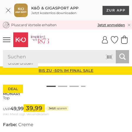
K&Ö & GIGASPORT APP
ZUR APP
Jetzt kostenlos downloaden
Pluscard Vorteile erhalten
KOSTENLOSER VERSAND* & RÜCKVERSAND
Jetzt anmelden
UNSERE APP
CLICK &
CLICK &
COLLECT
RESERVE
Große Größen
BIS ZU -50% IM FINAL SALE
DEAL
MONARI
Top
39,99
49,99
Jetzt
sparen
UVP
inkl. Mwst zzgl.
Versandkosten
Farbe:
Creme