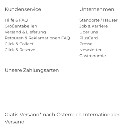
Kundenservice
Unternehmen
Hilfe & FAQ
Standorte / Häuser
Größentabellen
Job & Karriere
Versand & Lieferung
Über uns
Retouren & Reklamationen FAQ
PlusCard
Click & Collect
Presse
Click & Reserve
Newsletter
Gastronomie
Unsere Zahlungsarten
Klarna
Paypal
Mastercard
Visa
Diners
Eps
Shop
Applepay
Amazon
Gratis Versand* nach Österreich Internationaler
Versand