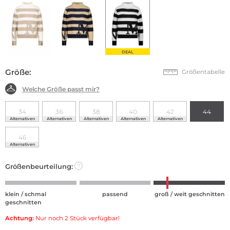
DEAL
Größe:
Größentabelle
Welche Größe passt mir?
34
36
38
40
42
44
Alternativen
Alternativen
Alternativen
Alternativen
Alternativen
46
Alternativen
Größenbeurteilung:
?
klein / schmal
passend
groß / weit geschnitten
geschnitten
Achtung:
Nur noch 2 Stück verfügbar!