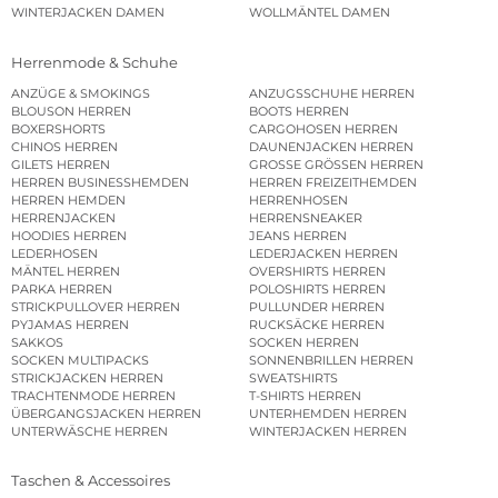
WINTERJACKEN DAMEN
WOLLMÄNTEL DAMEN
Herrenmode & Schuhe
ANZÜGE & SMOKINGS
ANZUGSSCHUHE HERREN
BLOUSON HERREN
BOOTS HERREN
BOXERSHORTS
CARGOHOSEN HERREN
CHINOS HERREN
DAUNENJACKEN HERREN
GILETS HERREN
GROSSE GRÖSSEN HERREN
HERREN BUSINESSHEMDEN
HERREN FREIZEITHEMDEN
HERREN HEMDEN
HERRENHOSEN
HERRENJACKEN
HERRENSNEAKER
HOODIES HERREN
JEANS HERREN
LEDERHOSEN
LEDERJACKEN HERREN
MÄNTEL HERREN
OVERSHIRTS HERREN
PARKA HERREN
POLOSHIRTS HERREN
STRICKPULLOVER HERREN
PULLUNDER HERREN
PYJAMAS HERREN
RUCKSÄCKE HERREN
SAKKOS
SOCKEN HERREN
SOCKEN MULTIPACKS
SONNENBRILLEN HERREN
STRICKJACKEN HERREN
SWEATSHIRTS
TRACHTENMODE HERREN
T-SHIRTS HERREN
ÜBERGANGSJACKEN HERREN
UNTERHEMDEN HERREN
UNTERWÄSCHE HERREN
WINTERJACKEN HERREN
Taschen & Accessoires