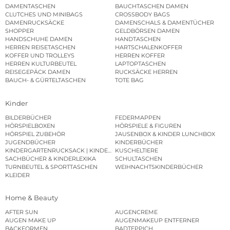
DAMENTASCHEN
BAUCHTASCHEN DAMEN
CLUTCHES UND MINIBAGS
CROSSBODY BAGS
DAMENRUCKSÄCKE
DAMENSCHALS & DAMENTÜCHER
SHOPPER
GELDBÖRSEN DAMEN
HANDSCHUHE DAMEN
HANDTASCHEN
HERREN REISETASCHEN
HARTSCHALENKOFFER
KOFFER UND TROLLEYS
HERREN KOFFER
HERREN KULTURBEUTEL
LAPTOPTASCHEN
REISEGEPÄCK DAMEN
RUCKSÄCKE HERREN
BAUCH- & GÜRTELTASCHEN
TOTE BAG
Kinder
BILDERBÜCHER
FEDERMAPPEN
HÖRSPIELBOXEN
HÖRSPIELE & FIGUREN
HÖRSPIEL ZUBEHÖR
JAUSENBOX & KINDER LUNCHBOX
JUGENDBÜCHER
KINDERBÜCHER
KINDERGARTENRUCKSACK | KINDERGARTENBEUTEL
KUSCHELTIERE
SACHBÜCHER & KINDERLEXIKA
SCHULTASCHEN
TURNBEUTEL & SPORTTASCHEN
WEIHNACHTSKINDERBÜCHER
KLEIDER
Home & Beauty
AFTER SUN
AUGENCREME
AUGEN MAKE UP
AUGENMAKEUP ENTFERNER
BACKFORMEN
BADTEPPICH