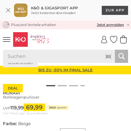
K&Ö & GIGASPORT APP
ZUR APP
Jetzt kostenlos downloaden
Pluscard Vorteile erhalten
KOSTENLOSER VERSAND* & RÜCKVERSAND
Jetzt anmelden
UNSERE APP
CLICK &
CLICK &
COLLECT
RESERVE
Große Größen
BIS ZU -50% IM FINAL SALE
DEAL
MONARI
Rollkragenpullover
69,99
119,99
Jetzt
sparen
UVP
inkl. Mwst zzgl.
Versandkosten
Farbe:
Beige