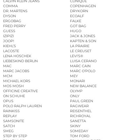
CALVIN KLEIN JEANS
CLINIQUE
COMMA
COPENHAGEN
DR. MARTENS
DRYKORN
DYSON
ECOALF
ERGOBAG
FALKE
FRED PERRY
GOT BAG
GUESS
HUGO
IZIPIZI
JACK & JONES
JOOP!
KAPTEN & SON
KIEHL’S
LA PRAIRIE
LACOSTE
LE CREUSET
LENA HOSCHEK
LEVI’S®
LIEBESKIND BERLIN
LUISA CERANO
MAC
MARC CAIN
MARC JACOBS
MARC O’POLO
MCM
MEY
MICHAEL KORS
MONARI
MOS MOSH
NEW BALANCE
OFFICINE CREATIVE
OLYMP
ON SCHUHE
ONLY
OPUS
PAUL GREEN
POLO RALPH LAUREN
RAGWEAR
RAINKISS
REISENTHEL
REPLAY
RICHROYAL
SAMSONITE
SANETTA
SATCH
SKINY
SMEG
SOMEDAY
STEP BY STEP
TOM FORD