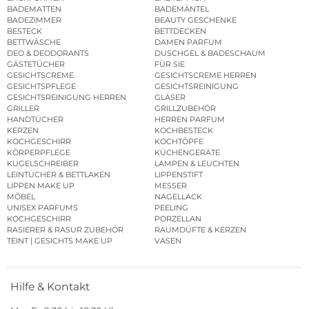
BADEMATTEN
BADEMÄNTEL
BADEZIMMER
BEAUTY GESCHENKE
BESTECK
BETTDECKEN
BETTWÄSCHE
DAMEN PARFUM
DEO & DEODORANTS
DUSCHGEL & BADESCHAUM
GÄSTETÜCHER
FÜR SIE
GESICHTSCREME
GESICHTSCREME HERREN
GESICHTSPFLEGE
GESICHTSREINIGUNG
GESICHTSREINIGUNG HERREN
GLÄSER
GRILLER
GRILLZUBEHÖR
HANDTÜCHER
HERREN PARFUM
KERZEN
KOCHBESTECK
KOCHGESCHIRR
KOCHTÖPFE
KÖRPERPFLEGE
KÜCHENGERÄTE
KUGELSCHREIBER
LAMPEN & LEUCHTEN
LEINTÜCHER & BETTLAKEN
LIPPENSTIFT
LIPPEN MAKE UP
MESSER
MÖBEL
NAGELLACK
UNISEX PARFUMS
PEELING
KOCHGESCHIRR
PORZELLAN
RASIERER & RASUR ZUBEHÖR
RAUMDÜFTE & KERZEN
TEINT | GESICHTS MAKE UP
VASEN
Hilfe & Kontakt