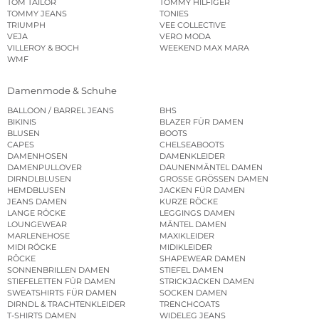
TOM TAILOR
TOMMY HILFIGER
TOMMY JEANS
TONIES
TRIUMPH
VEE COLLECTIVE
VEJA
VERO MODA
VILLEROY & BOCH
WEEKEND MAX MARA
WMF
Damenmode & Schuhe
BALLOON / BARREL JEANS
BHS
BIKINIS
BLAZER FÜR DAMEN
BLUSEN
BOOTS
CAPES
CHELSEABOOTS
DAMENHOSEN
DAMENKLEIDER
DAMENPULLOVER
DAUNENMÄNTEL DAMEN
DIRNDLBLUSEN
GROSSE GRÖSSEN DAMEN
HEMDBLUSEN
JACKEN FÜR DAMEN
JEANS DAMEN
KURZE RÖCKE
LANGE RÖCKE
LEGGINGS DAMEN
LOUNGEWEAR
MÄNTEL DAMEN
MARLENEHOSE
MAXIKLEIDER
MIDI RÖCKE
MIDIKLEIDER
RÖCKE
SHAPEWEAR DAMEN
SONNENBRILLEN DAMEN
STIEFEL DAMEN
STIEFELETTEN FÜR DAMEN
STRICKJACKEN DAMEN
SWEATSHIRTS FÜR DAMEN
SOCKEN DAMEN
DIRNDL & TRACHTENKLEIDER
TRENCHCOATS
T-SHIRTS DAMEN
WIDELEG JEANS