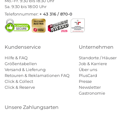
Mo.–Fr. 9:30 bis 18:30 Uhr
Sa. 9:30 bis 18:00 Uhr
Telefonnummer:
+ 43 316 / 870-0
Kundenservice
Unternehmen
Hilfe & FAQ
Standorte / Häuser
Größentabellen
Job & Karriere
Versand & Lieferung
Über uns
Retouren & Reklamationen FAQ
PlusCard
Click & Collect
Presse
Click & Reserve
Newsletter
Gastronomie
Unsere Zahlungsarten
Klarna
Paypal
Mastercard
Visa
Diners
Eps
Shop
Applepay
Amazon