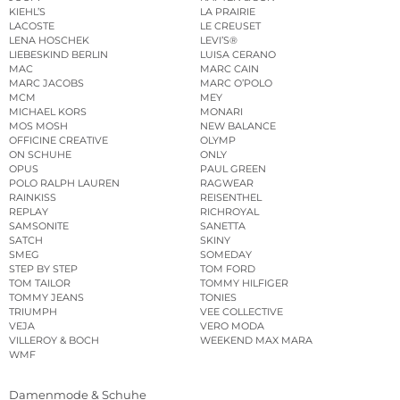
KIEHL’S
LA PRAIRIE
LACOSTE
LE CREUSET
LENA HOSCHEK
LEVI’S®
LIEBESKIND BERLIN
LUISA CERANO
MAC
MARC CAIN
MARC JACOBS
MARC O’POLO
MCM
MEY
MICHAEL KORS
MONARI
MOS MOSH
NEW BALANCE
OFFICINE CREATIVE
OLYMP
ON SCHUHE
ONLY
OPUS
PAUL GREEN
POLO RALPH LAUREN
RAGWEAR
RAINKISS
REISENTHEL
REPLAY
RICHROYAL
SAMSONITE
SANETTA
SATCH
SKINY
SMEG
SOMEDAY
STEP BY STEP
TOM FORD
TOM TAILOR
TOMMY HILFIGER
TOMMY JEANS
TONIES
TRIUMPH
VEE COLLECTIVE
VEJA
VERO MODA
VILLEROY & BOCH
WEEKEND MAX MARA
WMF
Damenmode & Schuhe