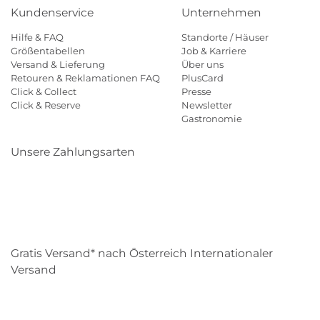
Kundenservice
Unternehmen
Hilfe & FAQ
Standorte / Häuser
Größentabellen
Job & Karriere
Versand & Lieferung
Über uns
Retouren & Reklamationen FAQ
PlusCard
Click & Collect
Presse
Click & Reserve
Newsletter
Gastronomie
Unsere Zahlungsarten
Klarna
Paypal
Mastercard
Visa
Diners
Eps
Shop
Applepay
Amazon
Gratis Versand* nach Österreich Internationaler
Versand