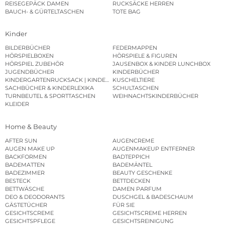
REISEGEPÄCK DAMEN
RUCKSÄCKE HERREN
BAUCH- & GÜRTELTASCHEN
TOTE BAG
Kinder
BILDERBÜCHER
FEDERMAPPEN
HÖRSPIELBOXEN
HÖRSPIELE & FIGUREN
HÖRSPIEL ZUBEHÖR
JAUSENBOX & KINDER LUNCHBOX
JUGENDBÜCHER
KINDERBÜCHER
KINDERGARTENRUCKSACK | KINDERGARTENBEUTEL
KUSCHELTIERE
SACHBÜCHER & KINDERLEXIKA
SCHULTASCHEN
TURNBEUTEL & SPORTTASCHEN
WEIHNACHTSKINDERBÜCHER
KLEIDER
Home & Beauty
AFTER SUN
AUGENCREME
AUGEN MAKE UP
AUGENMAKEUP ENTFERNER
BACKFORMEN
BADTEPPICH
BADEMATTEN
BADEMÄNTEL
BADEZIMMER
BEAUTY GESCHENKE
BESTECK
BETTDECKEN
BETTWÄSCHE
DAMEN PARFUM
DEO & DEODORANTS
DUSCHGEL & BADESCHAUM
GÄSTETÜCHER
FÜR SIE
GESICHTSCREME
GESICHTSCREME HERREN
GESICHTSPFLEGE
GESICHTSREINIGUNG