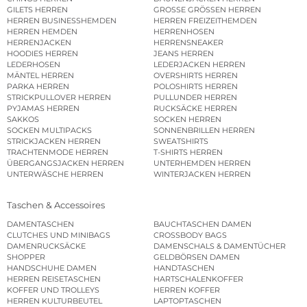
GILETS HERREN
GROSSE GRÖSSEN HERREN
HERREN BUSINESSHEMDEN
HERREN FREIZEITHEMDEN
HERREN HEMDEN
HERRENHOSEN
HERRENJACKEN
HERRENSNEAKER
HOODIES HERREN
JEANS HERREN
LEDERHOSEN
LEDERJACKEN HERREN
MÄNTEL HERREN
OVERSHIRTS HERREN
PARKA HERREN
POLOSHIRTS HERREN
STRICKPULLOVER HERREN
PULLUNDER HERREN
PYJAMAS HERREN
RUCKSÄCKE HERREN
SAKKOS
SOCKEN HERREN
SOCKEN MULTIPACKS
SONNENBRILLEN HERREN
STRICKJACKEN HERREN
SWEATSHIRTS
TRACHTENMODE HERREN
T-SHIRTS HERREN
ÜBERGANGSJACKEN HERREN
UNTERHEMDEN HERREN
UNTERWÄSCHE HERREN
WINTERJACKEN HERREN
Taschen & Accessoires
DAMENTASCHEN
BAUCHTASCHEN DAMEN
CLUTCHES UND MINIBAGS
CROSSBODY BAGS
DAMENRUCKSÄCKE
DAMENSCHALS & DAMENTÜCHER
SHOPPER
GELDBÖRSEN DAMEN
HANDSCHUHE DAMEN
HANDTASCHEN
HERREN REISETASCHEN
HARTSCHALENKOFFER
KOFFER UND TROLLEYS
HERREN KOFFER
HERREN KULTURBEUTEL
LAPTOPTASCHEN