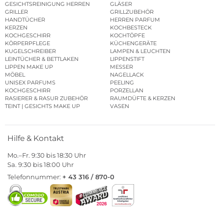
GESICHTSREINIGUNG HERREN
GLÄSER
GRILLER
GRILLZUBEHÖR
HANDTÜCHER
HERREN PARFUM
KERZEN
KOCHBESTECK
KOCHGESCHIRR
KOCHTÖPFE
KÖRPERPFLEGE
KÜCHENGERÄTE
KUGELSCHREIBER
LAMPEN & LEUCHTEN
LEINTÜCHER & BETTLAKEN
LIPPENSTIFT
LIPPEN MAKE UP
MESSER
MÖBEL
NAGELLACK
UNISEX PARFUMS
PEELING
KOCHGESCHIRR
PORZELLAN
RASIERER & RASUR ZUBEHÖR
RAUMDÜFTE & KERZEN
TEINT | GESICHTS MAKE UP
VASEN
Hilfe & Kontakt
Mo.–Fr. 9:30 bis 18:30 Uhr
Sa. 9:30 bis 18:00 Uhr
Telefonnummer:
+ 43 316 / 870-0