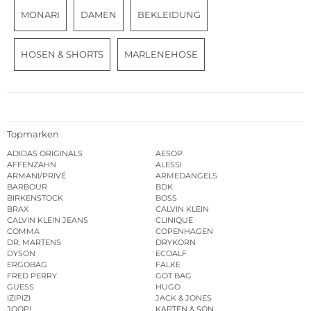
MONARI
DAMEN
BEKLEIDUNG
HOSEN & SHORTS
MARLENEHOSE
Topmarken
ADIDAS ORIGINALS
AESOP
AFFENZAHN
ALESSI
ARMANI/PRIVÉ
ARMEDANGELS
BARBOUR
BDK
BIRKENSTOCK
BOSS
BRAX
CALVIN KLEIN
CALVIN KLEIN JEANS
CLINIQUE
COMMA
COPENHAGEN
DR. MARTENS
DRYKORN
DYSON
ECOALF
ERGOBAG
FALKE
FRED PERRY
GOT BAG
GUESS
HUGO
IZIPIZI
JACK & JONES
JOOP!
KAPTEN & SON