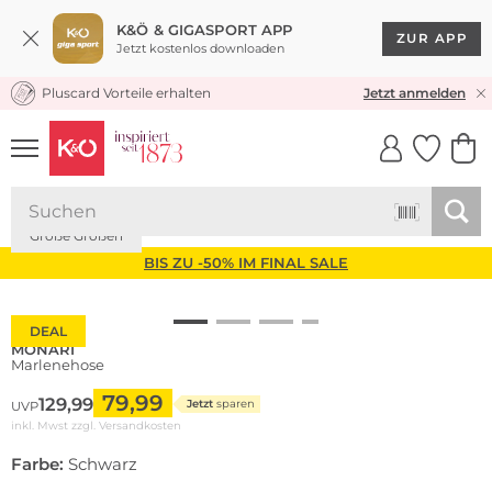
K&Ö & GIGASPORT APP
ZUR APP
Jetzt kostenlos downloaden
Pluscard Vorteile erhalten
KOSTENLOSER VERSAND* & RÜCKVERSAND
Jetzt anmelden
UNSERE APP
CLICK &
CLICK &
COLLECT
RESERVE
Große Größen
BIS ZU -50% IM FINAL SALE
DEAL
MONARI
Marlenehose
79,99
129,99
Jetzt
sparen
UVP
inkl. Mwst zzgl.
Versandkosten
Farbe:
Schwarz