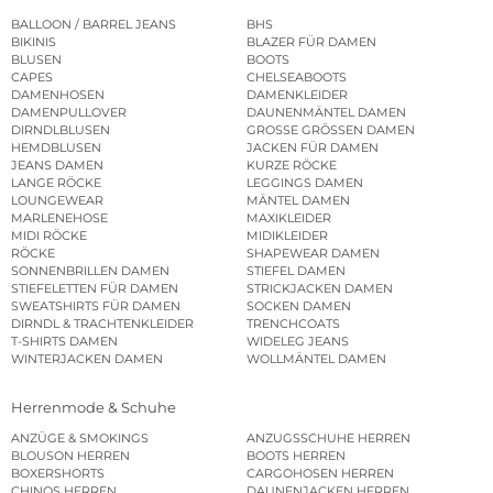
BALLOON / BARREL JEANS
BHS
BIKINIS
BLAZER FÜR DAMEN
BLUSEN
BOOTS
CAPES
CHELSEABOOTS
DAMENHOSEN
DAMENKLEIDER
DAMENPULLOVER
DAUNENMÄNTEL DAMEN
DIRNDLBLUSEN
GROSSE GRÖSSEN DAMEN
HEMDBLUSEN
JACKEN FÜR DAMEN
JEANS DAMEN
KURZE RÖCKE
LANGE RÖCKE
LEGGINGS DAMEN
LOUNGEWEAR
MÄNTEL DAMEN
MARLENEHOSE
MAXIKLEIDER
MIDI RÖCKE
MIDIKLEIDER
RÖCKE
SHAPEWEAR DAMEN
SONNENBRILLEN DAMEN
STIEFEL DAMEN
STIEFELETTEN FÜR DAMEN
STRICKJACKEN DAMEN
SWEATSHIRTS FÜR DAMEN
SOCKEN DAMEN
DIRNDL & TRACHTENKLEIDER
TRENCHCOATS
T-SHIRTS DAMEN
WIDELEG JEANS
WINTERJACKEN DAMEN
WOLLMÄNTEL DAMEN
Herrenmode & Schuhe
ANZÜGE & SMOKINGS
ANZUGSSCHUHE HERREN
BLOUSON HERREN
BOOTS HERREN
BOXERSHORTS
CARGOHOSEN HERREN
CHINOS HERREN
DAUNENJACKEN HERREN