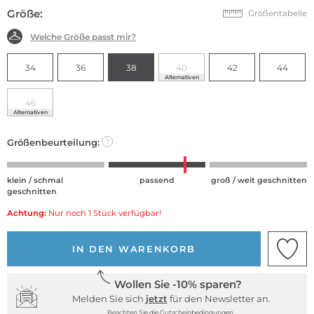
Größe:
Größentabelle
Welche Größe passt mir?
34
36
38
40
42
44
Alternativen
46
Alternativen
Größenbeurteilung:
?
klein / schmal
passend
groß / weit geschnitten
geschnitten
Achtung:
Nur noch 1 Stück verfügbar!
IN DEN WARENKORB
Wollen Sie -10% sparen?
Melden Sie sich
jetzt
für den Newsletter an.
Beachten Sie die Gutscheinbedingungen.