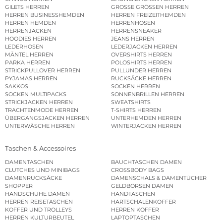
GILETS HERREN
GROSSE GRÖSSEN HERREN
HERREN BUSINESSHEMDEN
HERREN FREIZEITHEMDEN
HERREN HEMDEN
HERRENHOSEN
HERRENJACKEN
HERRENSNEAKER
HOODIES HERREN
JEANS HERREN
LEDERHOSEN
LEDERJACKEN HERREN
MÄNTEL HERREN
OVERSHIRTS HERREN
PARKA HERREN
POLOSHIRTS HERREN
STRICKPULLOVER HERREN
PULLUNDER HERREN
PYJAMAS HERREN
RUCKSÄCKE HERREN
SAKKOS
SOCKEN HERREN
SOCKEN MULTIPACKS
SONNENBRILLEN HERREN
STRICKJACKEN HERREN
SWEATSHIRTS
TRACHTENMODE HERREN
T-SHIRTS HERREN
ÜBERGANGSJACKEN HERREN
UNTERHEMDEN HERREN
UNTERWÄSCHE HERREN
WINTERJACKEN HERREN
Taschen & Accessoires
DAMENTASCHEN
BAUCHTASCHEN DAMEN
CLUTCHES UND MINIBAGS
CROSSBODY BAGS
DAMENRUCKSÄCKE
DAMENSCHALS & DAMENTÜCHER
SHOPPER
GELDBÖRSEN DAMEN
HANDSCHUHE DAMEN
HANDTASCHEN
HERREN REISETASCHEN
HARTSCHALENKOFFER
KOFFER UND TROLLEYS
HERREN KOFFER
HERREN KULTURBEUTEL
LAPTOPTASCHEN