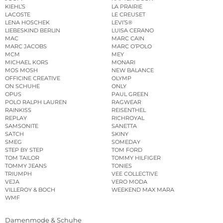
KIEHL’S
LA PRAIRIE
LACOSTE
LE CREUSET
LENA HOSCHEK
LEVI’S®
LIEBESKIND BERLIN
LUISA CERANO
MAC
MARC CAIN
MARC JACOBS
MARC O’POLO
MCM
MEY
MICHAEL KORS
MONARI
MOS MOSH
NEW BALANCE
OFFICINE CREATIVE
OLYMP
ON SCHUHE
ONLY
OPUS
PAUL GREEN
POLO RALPH LAUREN
RAGWEAR
RAINKISS
REISENTHEL
REPLAY
RICHROYAL
SAMSONITE
SANETTA
SATCH
SKINY
SMEG
SOMEDAY
STEP BY STEP
TOM FORD
TOM TAILOR
TOMMY HILFIGER
TOMMY JEANS
TONIES
TRIUMPH
VEE COLLECTIVE
VEJA
VERO MODA
VILLEROY & BOCH
WEEKEND MAX MARA
WMF
Damenmode & Schuhe