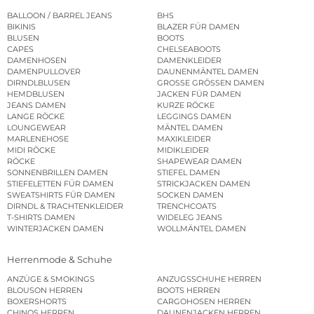
BALLOON / BARREL JEANS
BHS
BIKINIS
BLAZER FÜR DAMEN
BLUSEN
BOOTS
CAPES
CHELSEABOOTS
DAMENHOSEN
DAMENKLEIDER
DAMENPULLOVER
DAUNENMÄNTEL DAMEN
DIRNDLBLUSEN
GROSSE GRÖSSEN DAMEN
HEMDBLUSEN
JACKEN FÜR DAMEN
JEANS DAMEN
KURZE RÖCKE
LANGE RÖCKE
LEGGINGS DAMEN
LOUNGEWEAR
MÄNTEL DAMEN
MARLENEHOSE
MAXIKLEIDER
MIDI RÖCKE
MIDIKLEIDER
RÖCKE
SHAPEWEAR DAMEN
SONNENBRILLEN DAMEN
STIEFEL DAMEN
STIEFELETTEN FÜR DAMEN
STRICKJACKEN DAMEN
SWEATSHIRTS FÜR DAMEN
SOCKEN DAMEN
DIRNDL & TRACHTENKLEIDER
TRENCHCOATS
T-SHIRTS DAMEN
WIDELEG JEANS
WINTERJACKEN DAMEN
WOLLMÄNTEL DAMEN
Herrenmode & Schuhe
ANZÜGE & SMOKINGS
ANZUGSSCHUHE HERREN
BLOUSON HERREN
BOOTS HERREN
BOXERSHORTS
CARGOHOSEN HERREN
CHINOS HERREN
DAUNENJACKEN HERREN