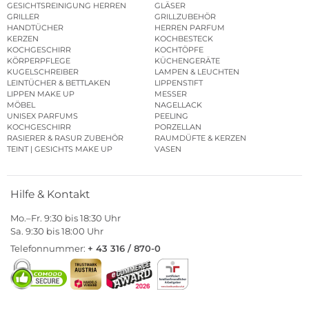
GESICHTSREINIGUNG HERREN
GLÄSER
GRILLER
GRILLZUBEHÖR
HANDTÜCHER
HERREN PARFUM
KERZEN
KOCHBESTECK
KOCHGESCHIRR
KOCHTÖPFE
KÖRPERPFLEGE
KÜCHENGERÄTE
KUGELSCHREIBER
LAMPEN & LEUCHTEN
LEINTÜCHER & BETTLAKEN
LIPPENSTIFT
LIPPEN MAKE UP
MESSER
MÖBEL
NAGELLACK
UNISEX PARFUMS
PEELING
KOCHGESCHIRR
PORZELLAN
RASIERER & RASUR ZUBEHÖR
RAUMDÜFTE & KERZEN
TEINT | GESICHTS MAKE UP
VASEN
Hilfe & Kontakt
Mo.–Fr. 9:30 bis 18:30 Uhr
Sa. 9:30 bis 18:00 Uhr
Telefonnummer:
+ 43 316 / 870-0