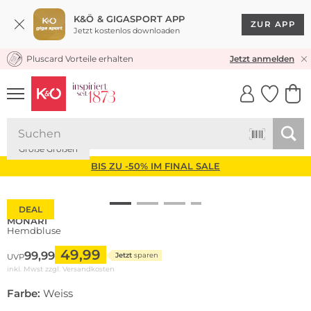
K&Ö & GIGASPORT APP
ZUR APP
Jetzt kostenlos downloaden
Pluscard Vorteile erhalten
KOSTENLOSER VERSAND* & RÜCKVERSAND
Jetzt anmelden
UNSERE APP
CLICK &
CLICK &
COLLECT
RESERVE
Große Größen
BIS ZU -50% IM FINAL SALE
DEAL
MONARI
Hemdbluse
49,99
99,99
Jetzt
sparen
UVP
inkl. Mwst zzgl.
Versandkosten
Farbe:
Weiss