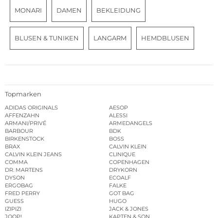
MONARI
DAMEN
BEKLEIDUNG
BLUSEN & TUNIKEN
LANGARM
HEMDBLUSEN
Topmarken
ADIDAS ORIGINALS
AESOP
AFFENZAHN
ALESSI
ARMANI/PRIVÉ
ARMEDANGELS
BARBOUR
BDK
BIRKENSTOCK
BOSS
BRAX
CALVIN KLEIN
CALVIN KLEIN JEANS
CLINIQUE
COMMA
COPENHAGEN
DR. MARTENS
DRYKORN
DYSON
ECOALF
ERGOBAG
FALKE
FRED PERRY
GOT BAG
GUESS
HUGO
IZIPIZI
JACK & JONES
JOOP!
KAPTEN & SON