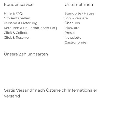
Kundenservice
Unternehmen
Hilfe & FAQ
Standorte / Häuser
Größentabellen
Job & Karriere
Versand & Lieferung
Über uns
Retouren & Reklamationen FAQ
PlusCard
Click & Collect
Presse
Click & Reserve
Newsletter
Gastronomie
Unsere Zahlungsarten
Klarna
Paypal
Mastercard
Visa
Diners
Eps
Shop
Applepay
Amazon
Gratis Versand* nach Österreich Internationaler
Versand