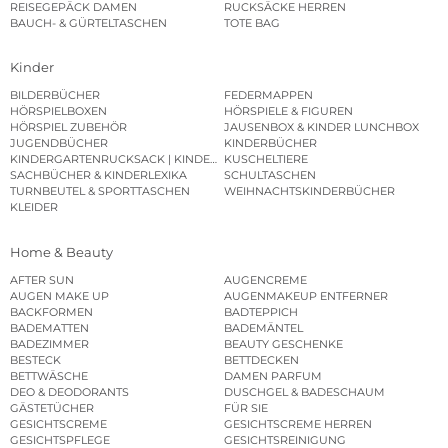
REISEGEPÄCK DAMEN
RUCKSÄCKE HERREN
BAUCH- & GÜRTELTASCHEN
TOTE BAG
Kinder
BILDERBÜCHER
FEDERMAPPEN
HÖRSPIELBOXEN
HÖRSPIELE & FIGUREN
HÖRSPIEL ZUBEHÖR
JAUSENBOX & KINDER LUNCHBOX
JUGENDBÜCHER
KINDERBÜCHER
KINDERGARTENRUCKSACK | KINDERGARTENBEUTEL
KUSCHELTIERE
SACHBÜCHER & KINDERLEXIKA
SCHULTASCHEN
TURNBEUTEL & SPORTTASCHEN
WEIHNACHTSKINDERBÜCHER
KLEIDER
Home & Beauty
AFTER SUN
AUGENCREME
AUGEN MAKE UP
AUGENMAKEUP ENTFERNER
BACKFORMEN
BADTEPPICH
BADEMATTEN
BADEMÄNTEL
BADEZIMMER
BEAUTY GESCHENKE
BESTECK
BETTDECKEN
BETTWÄSCHE
DAMEN PARFUM
DEO & DEODORANTS
DUSCHGEL & BADESCHAUM
GÄSTETÜCHER
FÜR SIE
GESICHTSCREME
GESICHTSCREME HERREN
GESICHTSPFLEGE
GESICHTSREINIGUNG