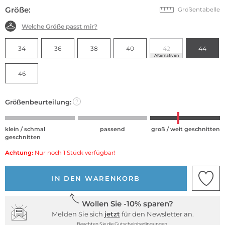
Größe:
Größentabelle
Welche Größe passt mir?
34
36
38
40
42
44
Alternativen
46
Größenbeurteilung:
?
klein / schmal
passend
groß / weit geschnitten
geschnitten
Achtung:
Nur noch 1 Stück verfügbar!
IN DEN WARENKORB
Wollen Sie -10% sparen?
Melden Sie sich
jetzt
für den Newsletter an.
Beachten Sie die Gutscheinbedingungen.