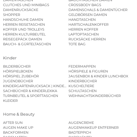
DAMENTASCHEN
BAUCHTASCHEN DAMEN
CLUTCHES UND MINIBAGS
CROSSBODY BAGS
DAMENRUCKSÄCKE
DAMENSCHALS & DAMENTÜCHER
SHOPPER
GELDBÖRSEN DAMEN
HANDSCHUHE DAMEN
HANDTASCHEN
HERREN REISETASCHEN
HARTSCHALENKOFFER
KOFFER UND TROLLEYS
HERREN KOFFER
HERREN KULTURBEUTEL
LAPTOPTASCHEN
REISEGEPÄCK DAMEN
RUCKSÄCKE HERREN
BAUCH- & GÜRTELTASCHEN
TOTE BAG
Kinder
BILDERBÜCHER
FEDERMAPPEN
HÖRSPIELBOXEN
HÖRSPIELE & FIGUREN
HÖRSPIEL ZUBEHÖR
JAUSENBOX & KINDER LUNCHBOX
JUGENDBÜCHER
KINDERBÜCHER
KINDERGARTENRUCKSACK | KINDERGARTENBEUTEL
KUSCHELTIERE
SACHBÜCHER & KINDERLEXIKA
SCHULTASCHEN
TURNBEUTEL & SPORTTASCHEN
WEIHNACHTSKINDERBÜCHER
KLEIDER
Home & Beauty
AFTER SUN
AUGENCREME
AUGEN MAKE UP
AUGENMAKEUP ENTFERNER
BACKFORMEN
BADTEPPICH