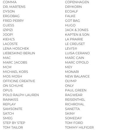
COMMA
COPENHAGEN
DR. MARTENS
DRYKORN
DYSON
ECOALF
ERGOBAG
FALKE
FRED PERRY
GOT BAG
GUESS
HUGO
IZIPIZI
JACK & JONES
JOOP!
KAPTEN & SON
KIEHL’S
LA PRAIRIE
LACOSTE
LE CREUSET
LENA HOSCHEK
LEVI’S®
LIEBESKIND BERLIN
LUISA CERANO
MAC
MARC CAIN
MARC JACOBS
MARC O’POLO
MCM
MEY
MICHAEL KORS
MONARI
MOS MOSH
NEW BALANCE
OFFICINE CREATIVE
OLYMP
ON SCHUHE
ONLY
OPUS
PAUL GREEN
POLO RALPH LAUREN
RAGWEAR
RAINKISS
REISENTHEL
REPLAY
RICHROYAL
SAMSONITE
SANETTA
SATCH
SKINY
SMEG
SOMEDAY
STEP BY STEP
TOM FORD
TOM TAILOR
TOMMY HILFIGER