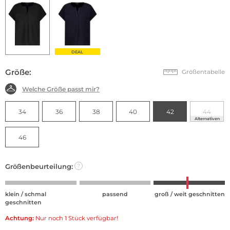
DEAL
Größe:
Größentabelle
Welche Größe passt mir?
34
36
38
40
42
44
Alternativen
46
Größenbeurteilung:
?
klein / schmal
passend
groß / weit geschnitten
geschnitten
Achtung:
Nur noch 1 Stück verfügbar!