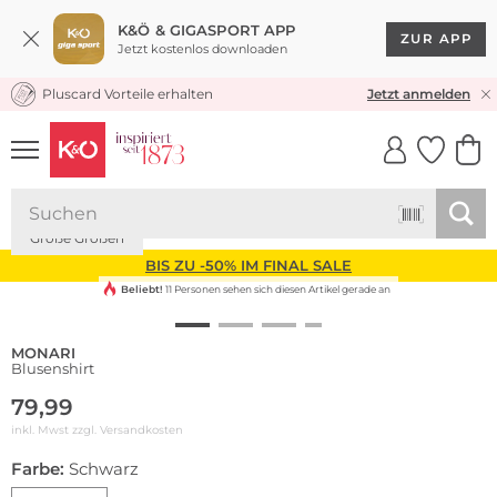
K&Ö & GIGASPORT APP
ZUR APP
Jetzt kostenlos downloaden
Pluscard Vorteile erhalten
KOSTENLOSER VERSAND* & RÜCKVERSAND
Jetzt anmelden
UNSERE APP
CLICK &
CLICK &
COLLECT
RESERVE
Große Größen
BIS ZU -50% IM FINAL SALE
Beliebt!
11 Personen sehen sich diesen Artikel gerade an
MONARI
Blusenshirt
79,99
inkl. Mwst zzgl.
Versandkosten
Farbe:
Schwarz