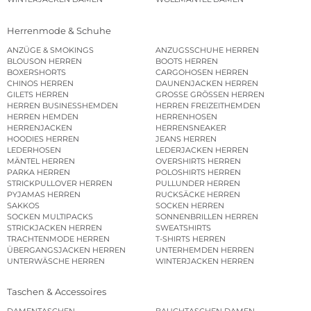
Herrenmode & Schuhe
ANZÜGE & SMOKINGS
ANZUGSSCHUHE HERREN
BLOUSON HERREN
BOOTS HERREN
BOXERSHORTS
CARGOHOSEN HERREN
CHINOS HERREN
DAUNENJACKEN HERREN
GILETS HERREN
GROSSE GRÖSSEN HERREN
HERREN BUSINESSHEMDEN
HERREN FREIZEITHEMDEN
HERREN HEMDEN
HERRENHOSEN
HERRENJACKEN
HERRENSNEAKER
HOODIES HERREN
JEANS HERREN
LEDERHOSEN
LEDERJACKEN HERREN
MÄNTEL HERREN
OVERSHIRTS HERREN
PARKA HERREN
POLOSHIRTS HERREN
STRICKPULLOVER HERREN
PULLUNDER HERREN
PYJAMAS HERREN
RUCKSÄCKE HERREN
SAKKOS
SOCKEN HERREN
SOCKEN MULTIPACKS
SONNENBRILLEN HERREN
STRICKJACKEN HERREN
SWEATSHIRTS
TRACHTENMODE HERREN
T-SHIRTS HERREN
ÜBERGANGSJACKEN HERREN
UNTERHEMDEN HERREN
UNTERWÄSCHE HERREN
WINTERJACKEN HERREN
Taschen & Accessoires