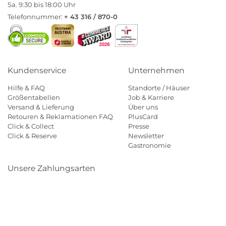
Sa. 9:30 bis 18:00 Uhr
Telefonnummer:
+ 43 316 / 870-0
Kundenservice
Unternehmen
Hilfe & FAQ
Standorte / Häuser
Größentabellen
Job & Karriere
Versand & Lieferung
Über uns
Retouren & Reklamationen FAQ
PlusCard
Click & Collect
Presse
Click & Reserve
Newsletter
Gastronomie
Unsere Zahlungsarten
Klarna
Paypal
Mastercard
Visa
Diners
Eps
Shop
Applepay
Amazon