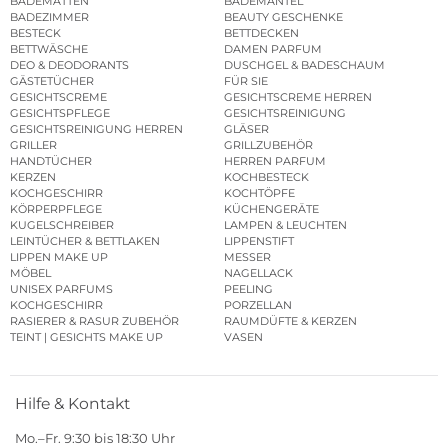
BADEMATTEN
BADEMÄNTEL
BADEZIMMER
BEAUTY GESCHENKE
BESTECK
BETTDECKEN
BETTWÄSCHE
DAMEN PARFUM
DEO & DEODORANTS
DUSCHGEL & BADESCHAUM
GÄSTETÜCHER
FÜR SIE
GESICHTSCREME
GESICHTSCREME HERREN
GESICHTSPFLEGE
GESICHTSREINIGUNG
GESICHTSREINIGUNG HERREN
GLÄSER
GRILLER
GRILLZUBEHÖR
HANDTÜCHER
HERREN PARFUM
KERZEN
KOCHBESTECK
KOCHGESCHIRR
KOCHTÖPFE
KÖRPERPFLEGE
KÜCHENGERÄTE
KUGELSCHREIBER
LAMPEN & LEUCHTEN
LEINTÜCHER & BETTLAKEN
LIPPENSTIFT
LIPPEN MAKE UP
MESSER
MÖBEL
NAGELLACK
UNISEX PARFUMS
PEELING
KOCHGESCHIRR
PORZELLAN
RASIERER & RASUR ZUBEHÖR
RAUMDÜFTE & KERZEN
TEINT | GESICHTS MAKE UP
VASEN
Hilfe & Kontakt
Mo.–Fr. 9:30 bis 18:30 Uhr