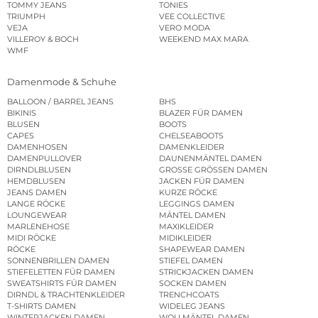
TOMMY JEANS
TONIES
TRIUMPH
VEE COLLECTIVE
VEJA
VERO MODA
VILLEROY & BOCH
WEEKEND MAX MARA
WMF
Damenmode & Schuhe
BALLOON / BARREL JEANS
BHS
BIKINIS
BLAZER FÜR DAMEN
BLUSEN
BOOTS
CAPES
CHELSEABOOTS
DAMENHOSEN
DAMENKLEIDER
DAMENPULLOVER
DAUNENMÄNTEL DAMEN
DIRNDLBLUSEN
GROSSE GRÖSSEN DAMEN
HEMDBLUSEN
JACKEN FÜR DAMEN
JEANS DAMEN
KURZE RÖCKE
LANGE RÖCKE
LEGGINGS DAMEN
LOUNGEWEAR
MÄNTEL DAMEN
MARLENEHOSE
MAXIKLEIDER
MIDI RÖCKE
MIDIKLEIDER
RÖCKE
SHAPEWEAR DAMEN
SONNENBRILLEN DAMEN
STIEFEL DAMEN
STIEFELETTEN FÜR DAMEN
STRICKJACKEN DAMEN
SWEATSHIRTS FÜR DAMEN
SOCKEN DAMEN
DIRNDL & TRACHTENKLEIDER
TRENCHCOATS
T-SHIRTS DAMEN
WIDELEG JEANS
WINTERJACKEN DAMEN
WOLLMÄNTEL DAMEN