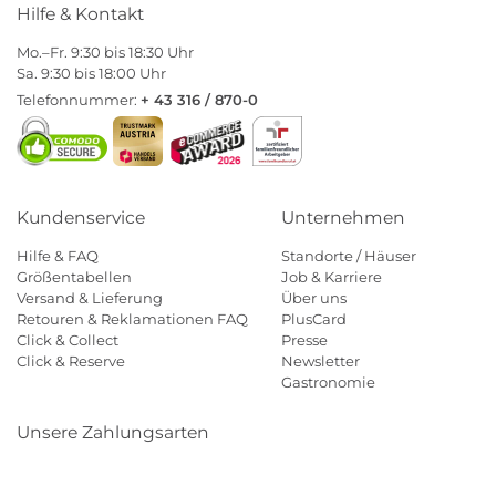
Hilfe & Kontakt
Mo.–Fr. 9:30 bis 18:30 Uhr
Sa. 9:30 bis 18:00 Uhr
Telefonnummer:
+ 43 316 / 870-0
Kundenservice
Unternehmen
Hilfe & FAQ
Standorte / Häuser
Größentabellen
Job & Karriere
Versand & Lieferung
Über uns
Retouren & Reklamationen FAQ
PlusCard
Click & Collect
Presse
Click & Reserve
Newsletter
Gastronomie
Unsere Zahlungsarten
Klarna
Paypal
Mastercard
Visa
Diners
Eps
Shop