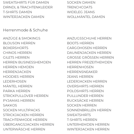
SWEATSHIRTS FÜR DAMEN
SOCKEN DAMEN
DIRNDL & TRACHTENKLEIDER
TRENCHCOATS
T-SHIRTS DAMEN
WIDELEG JEANS
WINTERJACKEN DAMEN
WOLLMÄNTEL DAMEN
Herrenmode & Schuhe
ANZÜGE & SMOKINGS
ANZUGSSCHUHE HERREN
BLOUSON HERREN
BOOTS HERREN
BOXERSHORTS
CARGOHOSEN HERREN
CHINOS HERREN
DAUNENJACKEN HERREN
GILETS HERREN
GROSSE GRÖSSEN HERREN
HERREN BUSINESSHEMDEN
HERREN FREIZEITHEMDEN
HERREN HEMDEN
HERRENHOSEN
HERRENJACKEN
HERRENSNEAKER
HOODIES HERREN
JEANS HERREN
LEDERHOSEN
LEDERJACKEN HERREN
MÄNTEL HERREN
OVERSHIRTS HERREN
PARKA HERREN
POLOSHIRTS HERREN
STRICKPULLOVER HERREN
PULLUNDER HERREN
PYJAMAS HERREN
RUCKSÄCKE HERREN
SAKKOS
SOCKEN HERREN
SOCKEN MULTIPACKS
SONNENBRILLEN HERREN
STRICKJACKEN HERREN
SWEATSHIRTS
TRACHTENMODE HERREN
T-SHIRTS HERREN
ÜBERGANGSJACKEN HERREN
UNTERHEMDEN HERREN
UNTERWÄSCHE HERREN
WINTERJACKEN HERREN