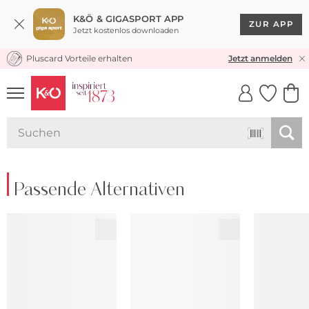
K&Ö & GIGASPORT APP
ZUR APP
Jetzt kostenlos downloaden
Pluscard Vorteile erhalten
KOSTENLOSER VERSAND* & RÜCKVERSAND
Jetzt anmelden
UNSERE APP
CLICK &
CLICK &
COLLECT
RESERVE
Passende Alternativen