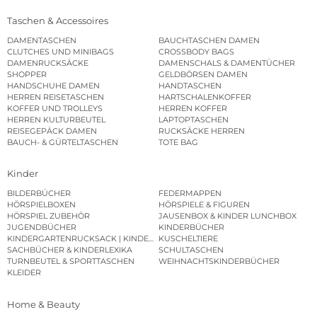
Taschen & Accessoires
DAMENTASCHEN
BAUCHTASCHEN DAMEN
CLUTCHES UND MINIBAGS
CROSSBODY BAGS
DAMENRUCKSÄCKE
DAMENSCHALS & DAMENTÜCHER
SHOPPER
GELDBÖRSEN DAMEN
HANDSCHUHE DAMEN
HANDTASCHEN
HERREN REISETASCHEN
HARTSCHALENKOFFER
KOFFER UND TROLLEYS
HERREN KOFFER
HERREN KULTURBEUTEL
LAPTOPTASCHEN
REISEGEPÄCK DAMEN
RUCKSÄCKE HERREN
BAUCH- & GÜRTELTASCHEN
TOTE BAG
Kinder
BILDERBÜCHER
FEDERMAPPEN
HÖRSPIELBOXEN
HÖRSPIELE & FIGUREN
HÖRSPIEL ZUBEHÖR
JAUSENBOX & KINDER LUNCHBOX
JUGENDBÜCHER
KINDERBÜCHER
KINDERGARTENRUCKSACK | KINDERGARTENBEUTEL
KUSCHELTIERE
SACHBÜCHER & KINDERLEXIKA
SCHULTASCHEN
TURNBEUTEL & SPORTTASCHEN
WEIHNACHTSKINDERBÜCHER
KLEIDER
Home & Beauty