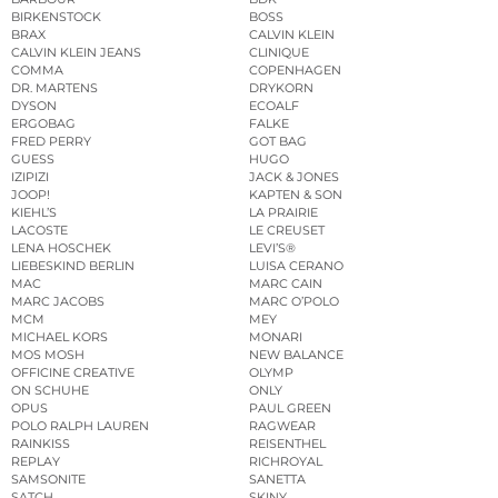
BIRKENSTOCK
BOSS
BRAX
CALVIN KLEIN
CALVIN KLEIN JEANS
CLINIQUE
COMMA
COPENHAGEN
DR. MARTENS
DRYKORN
DYSON
ECOALF
ERGOBAG
FALKE
FRED PERRY
GOT BAG
GUESS
HUGO
IZIPIZI
JACK & JONES
JOOP!
KAPTEN & SON
KIEHL’S
LA PRAIRIE
LACOSTE
LE CREUSET
LENA HOSCHEK
LEVI’S®
LIEBESKIND BERLIN
LUISA CERANO
MAC
MARC CAIN
MARC JACOBS
MARC O’POLO
MCM
MEY
MICHAEL KORS
MONARI
MOS MOSH
NEW BALANCE
OFFICINE CREATIVE
OLYMP
ON SCHUHE
ONLY
OPUS
PAUL GREEN
POLO RALPH LAUREN
RAGWEAR
RAINKISS
REISENTHEL
REPLAY
RICHROYAL
SAMSONITE
SANETTA
SATCH
SKINY