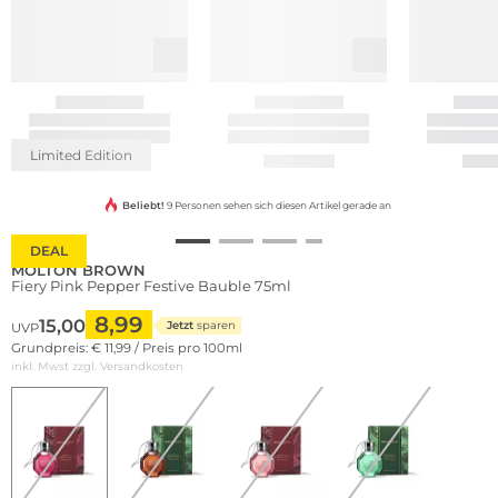
Limited Edition
Beliebt!
9 Personen sehen sich diesen Artikel gerade an
DEAL
MOLTON BROWN
Fiery Pink Pepper Festive Bauble 75ml
8,99
15,00
Jetzt
sparen
UVP
Grundpreis: € 11,99 / Preis pro 100ml
inkl. Mwst zzgl.
Versandkosten