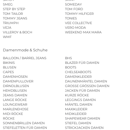
SMEG
SOMEDAY
STEP BY STEP
TOM FORD
TOM TAILOR
TOMMY HILFIGER
TOMMY JEANS
TONIES
TRIUMPH
VEE COLLECTIVE
VEJA
VERO MODA
VILLEROY & BOCH
WEEKEND MAX MARA
WMF
Damenmode & Schuhe
BALLOON / BARREL JEANS
BHS
BIKINIS
BLAZER FÜR DAMEN
BLUSEN
BOOTS
CAPES
CHELSEABOOTS
DAMENHOSEN
DAMENKLEIDER
DAMENPULLOVER
DAUNENMÄNTEL DAMEN
DIRNDLBLUSEN
GROSSE GRÖSSEN DAMEN
HEMDBLUSEN
JACKEN FÜR DAMEN
JEANS DAMEN
KURZE RÖCKE
LANGE RÖCKE
LEGGINGS DAMEN
LOUNGEWEAR
MÄNTEL DAMEN
MARLENEHOSE
MAXIKLEIDER
MIDI RÖCKE
MIDIKLEIDER
RÖCKE
SHAPEWEAR DAMEN
SONNENBRILLEN DAMEN
STIEFEL DAMEN
STIEFELETTEN FÜR DAMEN
STRICKJACKEN DAMEN