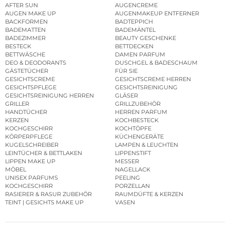
AFTER SUN
AUGENCREME
AUGEN MAKE UP
AUGENMAKEUP ENTFERNER
BACKFORMEN
BADTEPPICH
BADEMATTEN
BADEMÄNTEL
BADEZIMMER
BEAUTY GESCHENKE
BESTECK
BETTDECKEN
BETTWÄSCHE
DAMEN PARFUM
DEO & DEODORANTS
DUSCHGEL & BADESCHAUM
GÄSTETÜCHER
FÜR SIE
GESICHTSCREME
GESICHTSCREME HERREN
GESICHTSPFLEGE
GESICHTSREINIGUNG
GESICHTSREINIGUNG HERREN
GLÄSER
GRILLER
GRILLZUBEHÖR
HANDTÜCHER
HERREN PARFUM
KERZEN
KOCHBESTECK
KOCHGESCHIRR
KOCHTÖPFE
KÖRPERPFLEGE
KÜCHENGERÄTE
KUGELSCHREIBER
LAMPEN & LEUCHTEN
LEINTÜCHER & BETTLAKEN
LIPPENSTIFT
LIPPEN MAKE UP
MESSER
MÖBEL
NAGELLACK
UNISEX PARFUMS
PEELING
KOCHGESCHIRR
PORZELLAN
RASIERER & RASUR ZUBEHÖR
RAUMDÜFTE & KERZEN
TEINT | GESICHTS MAKE UP
VASEN