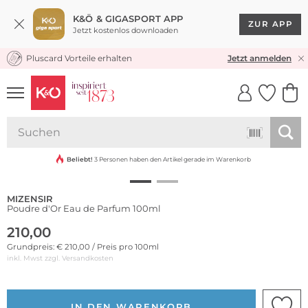
K&Ö & GIGASPORT APP
ZUR APP
Jetzt kostenlos downloaden
Pluscard Vorteile erhalten
KOSTENLOSER VERSAND* & RÜCKVERSAND
Jetzt anmelden
UNSERE APP
CLICK &
CLICK &
COLLECT
RESERVE
Beliebt!
3 Personen haben den Artikel gerade im Warenkorb
MIZENSIR
Poudre d'Or Eau de Parfum 100ml
210,00
Grundpreis: € 210,00 / Preis pro 100ml
inkl. Mwst zzgl.
Versandkosten
IN DEN WARENKORB