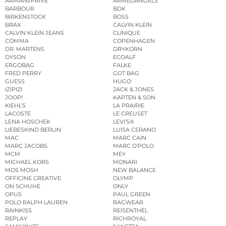
ARMANI/PRIVÉ
ARMEDANGELS
BARBOUR
BDK
BIRKENSTOCK
BOSS
BRAX
CALVIN KLEIN
CALVIN KLEIN JEANS
CLINIQUE
COMMA
COPENHAGEN
DR. MARTENS
DRYKORN
DYSON
ECOALF
ERGOBAG
FALKE
FRED PERRY
GOT BAG
GUESS
HUGO
IZIPIZI
JACK & JONES
JOOP!
KAPTEN & SON
KIEHL’S
LA PRAIRIE
LACOSTE
LE CREUSET
LENA HOSCHEK
LEVI’S®
LIEBESKIND BERLIN
LUISA CERANO
MAC
MARC CAIN
MARC JACOBS
MARC O’POLO
MCM
MEY
MICHAEL KORS
MONARI
MOS MOSH
NEW BALANCE
OFFICINE CREATIVE
OLYMP
ON SCHUHE
ONLY
OPUS
PAUL GREEN
POLO RALPH LAUREN
RAGWEAR
RAINKISS
REISENTHEL
REPLAY
RICHROYAL