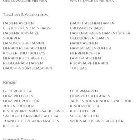
UNTERWÄSCHE HERREN
WINTERJACKEN HERREN
Taschen & Accessoires
DAMENTASCHEN
BAUCHTASCHEN DAMEN
CLUTCHES UND MINIBAGS
CROSSBODY BAGS
DAMENRUCKSÄCKE
DAMENSCHALS & DAMENTÜCHER
SHOPPER
GELDBÖRSEN DAMEN
HANDSCHUHE DAMEN
HANDTASCHEN
HERREN REISETASCHEN
HARTSCHALENKOFFER
KOFFER UND TROLLEYS
HERREN KOFFER
HERREN KULTURBEUTEL
LAPTOPTASCHEN
REISEGEPÄCK DAMEN
RUCKSÄCKE HERREN
BAUCH- & GÜRTELTASCHEN
TOTE BAG
Kinder
BILDERBÜCHER
FEDERMAPPEN
HÖRSPIELBOXEN
HÖRSPIELE & FIGUREN
HÖRSPIEL ZUBEHÖR
JAUSENBOX & KINDER LUNCHBOX
JUGENDBÜCHER
KINDERBÜCHER
KINDERGARTENRUCKSACK | KINDERGARTENBEUTEL
KUSCHELTIERE
SACHBÜCHER & KINDERLEXIKA
SCHULTASCHEN
TURNBEUTEL & SPORTTASCHEN
WEIHNACHTSKINDERBÜCHER
KLEIDER
Home & Beauty