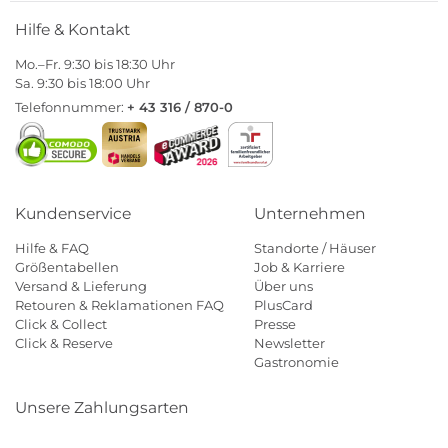
Hilfe & Kontakt
Mo.–Fr. 9:30 bis 18:30 Uhr
Sa. 9:30 bis 18:00 Uhr
Telefonnummer:
+ 43 316 / 870-0
Kundenservice
Unternehmen
Hilfe & FAQ
Standorte / Häuser
Größentabellen
Job & Karriere
Versand & Lieferung
Über uns
Retouren & Reklamationen FAQ
PlusCard
Click & Collect
Presse
Click & Reserve
Newsletter
Gastronomie
Unsere Zahlungsarten
Klarna
Paypal
Mastercard
Visa
Diners
Eps
Shop