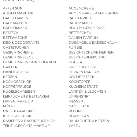
AFTER SUN
AUGENCREME
AUGEN MAKE UP
AUGENMAKEUP ENTFERNER
BACKFORMEN
BADTEPPICH
BADEMATTEN
BADEMÄNTEL
BADEZIMMER
BEAUTY GESCHENKE
BESTECK
BETTDECKEN
BETTWÄSCHE
DAMEN PARFUM
DEO & DEODORANTS
DUSCHGEL & BADESCHAUM
GÄSTETÜCHER
FÜR SIE
GESICHTSCREME
GESICHTSCREME HERREN
GESICHTSPFLEGE
GESICHTSREINIGUNG
GESICHTSREINIGUNG HERREN
GLÄSER
GRILLER
GRILLZUBEHÖR
HANDTÜCHER
HERREN PARFUM
KERZEN
KOCHBESTECK
KOCHGESCHIRR
KOCHTÖPFE
KÖRPERPFLEGE
KÜCHENGERÄTE
KUGELSCHREIBER
LAMPEN & LEUCHTEN
LEINTÜCHER & BETTLAKEN
LIPPENSTIFT
LIPPEN MAKE UP
MESSER
MÖBEL
NAGELLACK
UNISEX PARFUMS
PEELING
KOCHGESCHIRR
PORZELLAN
RASIERER & RASUR ZUBEHÖR
RAUMDÜFTE & KERZEN
TEINT | GESICHTS MAKE UP
VASEN