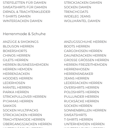
STIEFELETTEN FÜR DAMEN
STRICKJACKEN DAMEN
SWEATSHIRTS FÜR DAMEN
SOCKEN DAMEN
DIRNDL & TRACHTENKLEIDER
TRENCHCOATS
T-SHIRTS DAMEN
WIDELEG JEANS
WINTERJACKEN DAMEN
WOLLMÄNTEL DAMEN
Herrenmode & Schuhe
ANZÜGE & SMOKINGS
ANZUGSSCHUHE HERREN
BLOUSON HERREN
BOOTS HERREN
BOXERSHORTS
CARGOHOSEN HERREN
CHINOS HERREN
DAUNENJACKEN HERREN
GILETS HERREN
GROSSE GRÖSSEN HERREN
HERREN BUSINESSHEMDEN
HERREN FREIZEITHEMDEN
HERREN HEMDEN
HERRENHOSEN
HERRENJACKEN
HERRENSNEAKER
HOODIES HERREN
JEANS HERREN
LEDERHOSEN
LEDERJACKEN HERREN
MÄNTEL HERREN
OVERSHIRTS HERREN
PARKA HERREN
POLOSHIRTS HERREN
STRICKPULLOVER HERREN
PULLUNDER HERREN
PYJAMAS HERREN
RUCKSÄCKE HERREN
SAKKOS
SOCKEN HERREN
SOCKEN MULTIPACKS
SONNENBRILLEN HERREN
STRICKJACKEN HERREN
SWEATSHIRTS
TRACHTENMODE HERREN
T-SHIRTS HERREN
ÜBERGANGSJACKEN HERREN
UNTERHEMDEN HERREN