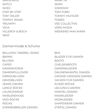
SAMSONITE
SANETTA
SATCH
SKINY
SMEG
SOMEDAY
STEP BY STEP
TOM FORD
TOM TAILOR
TOMMY HILFIGER
TOMMY JEANS
TONIES
TRIUMPH
VEE COLLECTIVE
VEJA
VERO MODA
VILLEROY & BOCH
WEEKEND MAX MARA
WMF
Damenmode & Schuhe
BALLOON / BARREL JEANS
BHS
BIKINIS
BLAZER FÜR DAMEN
BLUSEN
BOOTS
CAPES
CHELSEABOOTS
DAMENHOSEN
DAMENKLEIDER
DAMENPULLOVER
DAUNENMÄNTEL DAMEN
DIRNDLBLUSEN
GROSSE GRÖSSEN DAMEN
HEMDBLUSEN
JACKEN FÜR DAMEN
JEANS DAMEN
KURZE RÖCKE
LANGE RÖCKE
LEGGINGS DAMEN
LOUNGEWEAR
MÄNTEL DAMEN
MARLENEHOSE
MAXIKLEIDER
MIDI RÖCKE
MIDIKLEIDER
RÖCKE
SHAPEWEAR DAMEN
SONNENBRILLEN DAMEN
STIEFEL DAMEN