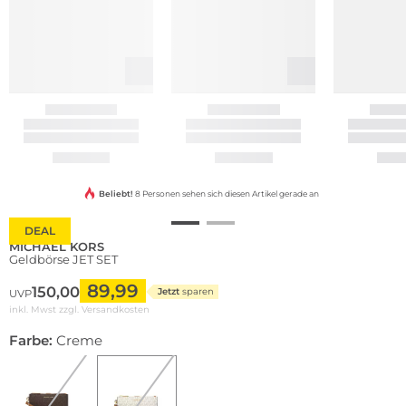
Beliebt!
8 Personen sehen sich diesen Artikel gerade an
DEAL
MICHAEL KORS
Geldbörse JET SET
89,99
150,00
Jetzt
sparen
UVP
inkl. Mwst zzgl.
Versandkosten
Farbe:
Creme