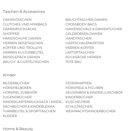
Taschen & Accessoires
DAMENTASCHEN
BAUCHTASCHEN DAMEN
CLUTCHES UND MINIBAGS
CROSSBODY BAGS
DAMENRUCKSÄCKE
DAMENSCHALS & DAMENTÜCHER
SHOPPER
GELDBÖRSEN DAMEN
HANDSCHUHE DAMEN
HANDTASCHEN
HERREN REISETASCHEN
HARTSCHALENKOFFER
KOFFER UND TROLLEYS
HERREN KOFFER
HERREN KULTURBEUTEL
LAPTOPTASCHEN
REISEGEPÄCK DAMEN
RUCKSÄCKE HERREN
BAUCH- & GÜRTELTASCHEN
TOTE BAG
Kinder
BILDERBÜCHER
FEDERMAPPEN
HÖRSPIELBOXEN
HÖRSPIELE & FIGUREN
HÖRSPIEL ZUBEHÖR
JAUSENBOX & KINDER LUNCHBOX
JUGENDBÜCHER
KINDERBÜCHER
KINDERGARTENRUCKSACK | KINDERGARTENBEUTEL
KUSCHELTIERE
SACHBÜCHER & KINDERLEXIKA
SCHULTASCHEN
TURNBEUTEL & SPORTTASCHEN
WEIHNACHTSKINDERBÜCHER
KLEIDER
Home & Beauty