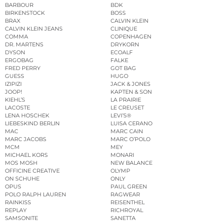
BARBOUR
BDK
BIRKENSTOCK
BOSS
BRAX
CALVIN KLEIN
CALVIN KLEIN JEANS
CLINIQUE
COMMA
COPENHAGEN
DR. MARTENS
DRYKORN
DYSON
ECOALF
ERGOBAG
FALKE
FRED PERRY
GOT BAG
GUESS
HUGO
IZIPIZI
JACK & JONES
JOOP!
KAPTEN & SON
KIEHL’S
LA PRAIRIE
LACOSTE
LE CREUSET
LENA HOSCHEK
LEVI’S®
LIEBESKIND BERLIN
LUISA CERANO
MAC
MARC CAIN
MARC JACOBS
MARC O’POLO
MCM
MEY
MICHAEL KORS
MONARI
MOS MOSH
NEW BALANCE
OFFICINE CREATIVE
OLYMP
ON SCHUHE
ONLY
OPUS
PAUL GREEN
POLO RALPH LAUREN
RAGWEAR
RAINKISS
REISENTHEL
REPLAY
RICHROYAL
SAMSONITE
SANETTA