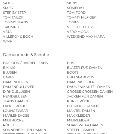
SATCH
SKINY
SMEG
SOMEDAY
STEP BY STEP
TOM FORD
TOM TAILOR
TOMMY HILFIGER
TOMMY JEANS
TONIES
TRIUMPH
VEE COLLECTIVE
VEJA
VERO MODA
VILLEROY & BOCH
WEEKEND MAX MARA
WMF
Damenmode & Schuhe
BALLOON / BARREL JEANS
BHS
BIKINIS
BLAZER FÜR DAMEN
BLUSEN
BOOTS
CAPES
CHELSEABOOTS
DAMENHOSEN
DAMENKLEIDER
DAMENPULLOVER
DAUNENMÄNTEL DAMEN
DIRNDLBLUSEN
GROSSE GRÖSSEN DAMEN
HEMDBLUSEN
JACKEN FÜR DAMEN
JEANS DAMEN
KURZE RÖCKE
LANGE RÖCKE
LEGGINGS DAMEN
LOUNGEWEAR
MÄNTEL DAMEN
MARLENEHOSE
MAXIKLEIDER
MIDI RÖCKE
MIDIKLEIDER
RÖCKE
SHAPEWEAR DAMEN
SONNENBRILLEN DAMEN
STIEFEL DAMEN