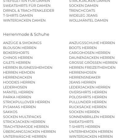
STIEFELETTEN FÜR DAMEN
STRICKJACKEN DAMEN
SWEATSHIRTS FÜR DAMEN
SOCKEN DAMEN
DIRNDL & TRACHTENKLEIDER
TRENCHCOATS
T-SHIRTS DAMEN
WIDELEG JEANS
WINTERJACKEN DAMEN
WOLLMÄNTEL DAMEN
Herrenmode & Schuhe
ANZÜGE & SMOKINGS
ANZUGSSCHUHE HERREN
BLOUSON HERREN
BOOTS HERREN
BOXERSHORTS
CARGOHOSEN HERREN
CHINOS HERREN
DAUNENJACKEN HERREN
GILETS HERREN
GROSSE GRÖSSEN HERREN
HERREN BUSINESSHEMDEN
HERREN FREIZEITHEMDEN
HERREN HEMDEN
HERRENHOSEN
HERRENJACKEN
HERRENSNEAKER
HOODIES HERREN
JEANS HERREN
LEDERHOSEN
LEDERJACKEN HERREN
MÄNTEL HERREN
OVERSHIRTS HERREN
PARKA HERREN
POLOSHIRTS HERREN
STRICKPULLOVER HERREN
PULLUNDER HERREN
PYJAMAS HERREN
RUCKSÄCKE HERREN
SAKKOS
SOCKEN HERREN
SOCKEN MULTIPACKS
SONNENBRILLEN HERREN
STRICKJACKEN HERREN
SWEATSHIRTS
TRACHTENMODE HERREN
T-SHIRTS HERREN
ÜBERGANGSJACKEN HERREN
UNTERHEMDEN HERREN
UNTERWÄSCHE HERREN
WINTERJACKEN HERREN