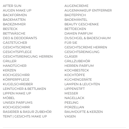
AFTER SUN
AUGENCREME
AUGEN MAKE UP
AUGENMAKEUP ENTFERNER
BACKFORMEN
BADTEPPICH
BADEMATTEN
BADEMÄNTEL
BADEZIMMER
BEAUTY GESCHENKE
BESTECK
BETTDECKEN
BETTWÄSCHE
DAMEN PARFUM
DEO & DEODORANTS
DUSCHGEL & BADESCHAUM
GÄSTETÜCHER
FÜR SIE
GESICHTSCREME
GESICHTSCREME HERREN
GESICHTSPFLEGE
GESICHTSREINIGUNG
GESICHTSREINIGUNG HERREN
GLÄSER
GRILLER
GRILLZUBEHÖR
HANDTÜCHER
HERREN PARFUM
KERZEN
KOCHBESTECK
KOCHGESCHIRR
KOCHTÖPFE
KÖRPERPFLEGE
KÜCHENGERÄTE
KUGELSCHREIBER
LAMPEN & LEUCHTEN
LEINTÜCHER & BETTLAKEN
LIPPENSTIFT
LIPPEN MAKE UP
MESSER
MÖBEL
NAGELLACK
UNISEX PARFUMS
PEELING
KOCHGESCHIRR
PORZELLAN
RASIERER & RASUR ZUBEHÖR
RAUMDÜFTE & KERZEN
TEINT | GESICHTS MAKE UP
VASEN