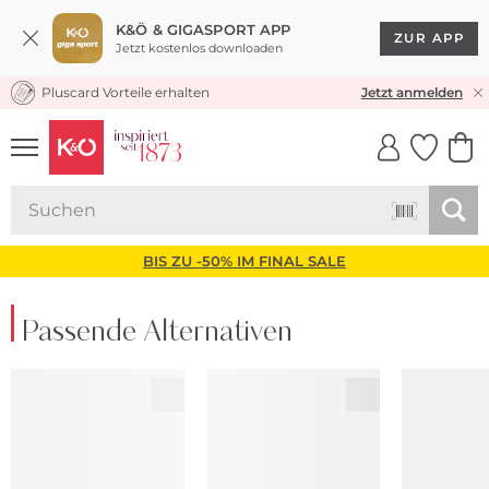
K&Ö & GIGASPORT APP
ZUR APP
Jetzt kostenlos downloaden
Pluscard Vorteile erhalten
KOSTENLOSER VERSAND* & RÜCKVERSAND
Jetzt anmelden
UNSERE APP
CLICK &
CLICK &
COLLECT
RESERVE
BIS ZU -50% IM FINAL SALE
Passende Alternativen