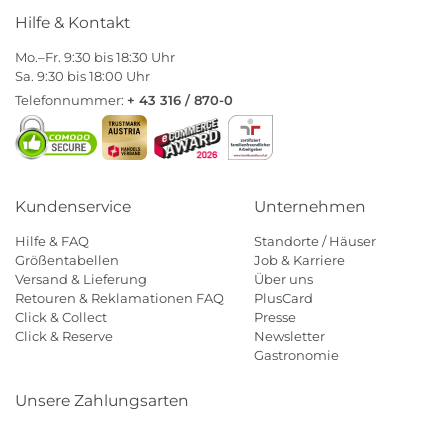
Hilfe & Kontakt
Mo.–Fr. 9:30 bis 18:30 Uhr
Sa. 9:30 bis 18:00 Uhr
Telefonnummer:
+ 43 316 / 870-0
Kundenservice
Unternehmen
Hilfe & FAQ
Standorte / Häuser
Größentabellen
Job & Karriere
Versand & Lieferung
Über uns
Retouren & Reklamationen FAQ
PlusCard
Click & Collect
Presse
Click & Reserve
Newsletter
Gastronomie
Unsere Zahlungsarten
Klarna
Paypal
Mastercard
Visa
Diners
Eps
Shop