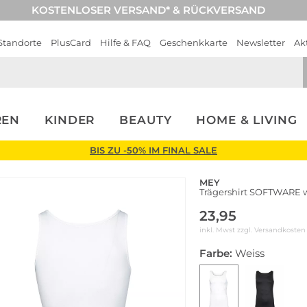
KOSTENLOSER VERSAND* & RÜCKVERSAND
Standorte
PlusCard
Hilfe & FAQ
Geschenkkarte
Newsletter
Ak
REN
KINDER
BEAUTY
HOME & LIVING
BIS ZU -50% IM FINAL SALE
MEY
Trägershirt SOFTWARE 
23,95
inkl. Mwst zzgl.
Versandkosten
Farbe:
Weiss