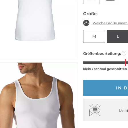
Größe:
Welche Größe passt
M
L
Größenbeurteilung:
?
klein / schmal geschnitten
IN 
Meld