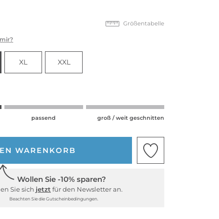
Größentabelle
 mir?
XL
XXL
passend
groß / weit geschnitten
DEN WARENKORB
Wollen Sie -10% sparen?
en Sie sich
jetzt
für den Newsletter an.
Beachten Sie die Gutscheinbedingungen.