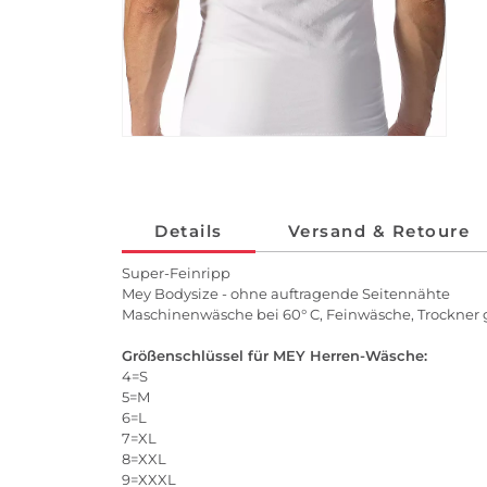
Details
Versand & Retoure
Super-Feinripp
Mey Bodysize - ohne auftragende Seitennähte
Maschinenwäsche bei 60° C, Feinwäsche, Trockner 
Größenschlüssel für MEY Herren-Wäsche:
4=S
5=M
6=L
7=XL
8=XXL
9=XXXL