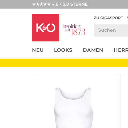
★★★★★ 4,8 / 5,0 STERNE
ZU GIGASPORT
FASHION-
UNSERE APP
CLICK &
CLICK &
TRENDS
COLLECT
RESERVE
NEU
LOOKS
DAMEN
HER