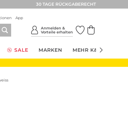
30 TAGE RÜCKGABERECHT
tionen
App
Anmelden &
Vorteile erhalten
SALE
MARKEN
MEHR K&Ö
NACH
weiss