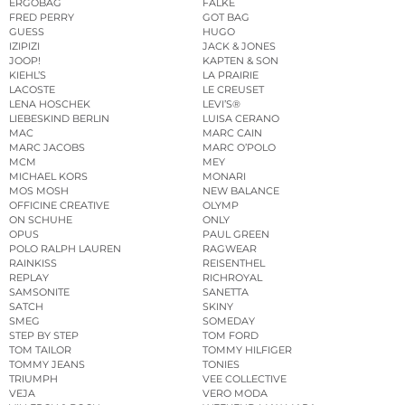
ERGOBAG
FALKE
FRED PERRY
GOT BAG
GUESS
HUGO
IZIPIZI
JACK & JONES
JOOP!
KAPTEN & SON
KIEHL’S
LA PRAIRIE
LACOSTE
LE CREUSET
LENA HOSCHEK
LEVI’S®
LIEBESKIND BERLIN
LUISA CERANO
MAC
MARC CAIN
MARC JACOBS
MARC O’POLO
MCM
MEY
MICHAEL KORS
MONARI
MOS MOSH
NEW BALANCE
OFFICINE CREATIVE
OLYMP
ON SCHUHE
ONLY
OPUS
PAUL GREEN
POLO RALPH LAUREN
RAGWEAR
RAINKISS
REISENTHEL
REPLAY
RICHROYAL
SAMSONITE
SANETTA
SATCH
SKINY
SMEG
SOMEDAY
STEP BY STEP
TOM FORD
TOM TAILOR
TOMMY HILFIGER
TOMMY JEANS
TONIES
TRIUMPH
VEE COLLECTIVE
VEJA
VERO MODA