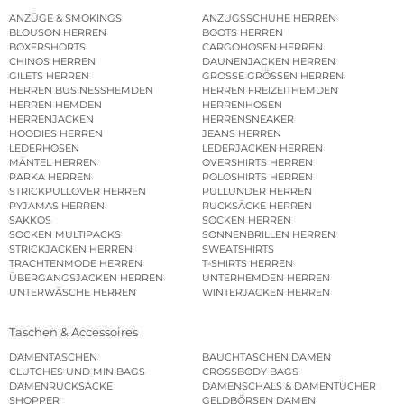
ANZÜGE & SMOKINGS
ANZUGSSCHUHE HERREN
BLOUSON HERREN
BOOTS HERREN
BOXERSHORTS
CARGOHOSEN HERREN
CHINOS HERREN
DAUNENJACKEN HERREN
GILETS HERREN
GROSSE GRÖSSEN HERREN
HERREN BUSINESSHEMDEN
HERREN FREIZEITHEMDEN
HERREN HEMDEN
HERRENHOSEN
HERRENJACKEN
HERRENSNEAKER
HOODIES HERREN
JEANS HERREN
LEDERHOSEN
LEDERJACKEN HERREN
MÄNTEL HERREN
OVERSHIRTS HERREN
PARKA HERREN
POLOSHIRTS HERREN
STRICKPULLOVER HERREN
PULLUNDER HERREN
PYJAMAS HERREN
RUCKSÄCKE HERREN
SAKKOS
SOCKEN HERREN
SOCKEN MULTIPACKS
SONNENBRILLEN HERREN
STRICKJACKEN HERREN
SWEATSHIRTS
TRACHTENMODE HERREN
T-SHIRTS HERREN
ÜBERGANGSJACKEN HERREN
UNTERHEMDEN HERREN
UNTERWÄSCHE HERREN
WINTERJACKEN HERREN
Taschen & Accessoires
DAMENTASCHEN
BAUCHTASCHEN DAMEN
CLUTCHES UND MINIBAGS
CROSSBODY BAGS
DAMENRUCKSÄCKE
DAMENSCHALS & DAMENTÜCHER
SHOPPER
GELDBÖRSEN DAMEN