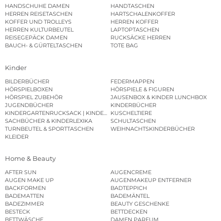
HANDSCHUHE DAMEN
HANDTASCHEN
HERREN REISETASCHEN
HARTSCHALENKOFFER
KOFFER UND TROLLEYS
HERREN KOFFER
HERREN KULTURBEUTEL
LAPTOPTASCHEN
REISEGEPÄCK DAMEN
RUCKSÄCKE HERREN
BAUCH- & GÜRTELTASCHEN
TOTE BAG
Kinder
BILDERBÜCHER
FEDERMAPPEN
HÖRSPIELBOXEN
HÖRSPIELE & FIGUREN
HÖRSPIEL ZUBEHÖR
JAUSENBOX & KINDER LUNCHBOX
JUGENDBÜCHER
KINDERBÜCHER
KINDERGARTENRUCKSACK | KINDERGARTENBEUTEL
KUSCHELTIERE
SACHBÜCHER & KINDERLEXIKA
SCHULTASCHEN
TURNBEUTEL & SPORTTASCHEN
WEIHNACHTSKINDERBÜCHER
KLEIDER
Home & Beauty
AFTER SUN
AUGENCREME
AUGEN MAKE UP
AUGENMAKEUP ENTFERNER
BACKFORMEN
BADTEPPICH
BADEMATTEN
BADEMÄNTEL
BADEZIMMER
BEAUTY GESCHENKE
BESTECK
BETTDECKEN
BETTWÄSCHE
DAMEN PARFUM