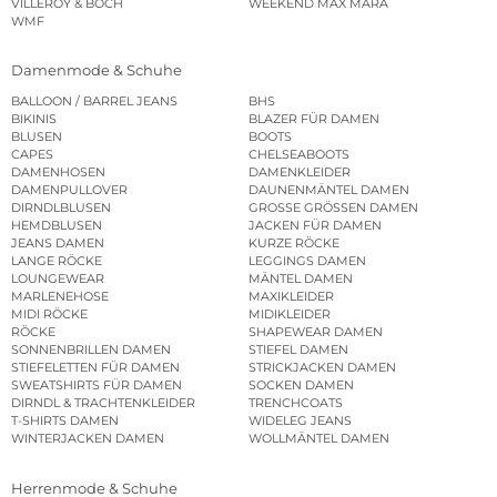
VILLEROY & BOCH
WEEKEND MAX MARA
WMF
Damenmode & Schuhe
BALLOON / BARREL JEANS
BHS
BIKINIS
BLAZER FÜR DAMEN
BLUSEN
BOOTS
CAPES
CHELSEABOOTS
DAMENHOSEN
DAMENKLEIDER
DAMENPULLOVER
DAUNENMÄNTEL DAMEN
DIRNDLBLUSEN
GROSSE GRÖSSEN DAMEN
HEMDBLUSEN
JACKEN FÜR DAMEN
JEANS DAMEN
KURZE RÖCKE
LANGE RÖCKE
LEGGINGS DAMEN
LOUNGEWEAR
MÄNTEL DAMEN
MARLENEHOSE
MAXIKLEIDER
MIDI RÖCKE
MIDIKLEIDER
RÖCKE
SHAPEWEAR DAMEN
SONNENBRILLEN DAMEN
STIEFEL DAMEN
STIEFELETTEN FÜR DAMEN
STRICKJACKEN DAMEN
SWEATSHIRTS FÜR DAMEN
SOCKEN DAMEN
DIRNDL & TRACHTENKLEIDER
TRENCHCOATS
T-SHIRTS DAMEN
WIDELEG JEANS
WINTERJACKEN DAMEN
WOLLMÄNTEL DAMEN
Herrenmode & Schuhe