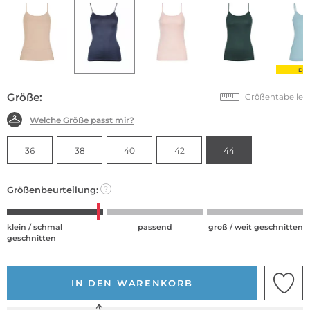
DE
Größe:
Größentabelle
Welche Größe passt mir?
36
38
40
42
44
Größenbeurteilung:
?
klein / schmal
passend
groß / weit geschnitten
geschnitten
IN DEN WARENKORB