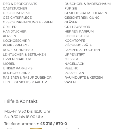
DEO & DEODORANTS
DUSCHGEL & BADESCHAUM
GÄSTETÜCHER
FÜR SIE
GESICHTSCREME
GESICHTSCREME HERREN
GESICHTSPFLEGE
GESICHTSREINIGUNG
GESICHTSREINIGUNG HERREN
GLÄSER
GRILLER
GRILLZUBEHÖR
HANDTÜCHER
HERREN PARFUM
KERZEN
KOCHBESTECK
KOCHGESCHIRR
KOCHTÖPFE
KÖRPERPFLEGE
KÜCHENGERÄTE
KUGELSCHREIBER
LAMPEN & LEUCHTEN
LEINTÜCHER & BETTLAKEN
LIPPENSTIFT
LIPPEN MAKE UP
MESSER
MÖBEL
NAGELLACK
UNISEX PARFUMS
PEELING
KOCHGESCHIRR
PORZELLAN
RASIERER & RASUR ZUBEHÖR
RAUMDÜFTE & KERZEN
TEINT | GESICHTS MAKE UP
VASEN
Hilfe & Kontakt
Mo.–Fr. 9:30 bis 18:30 Uhr
Sa. 9:30 bis 18:00 Uhr
Telefonnummer:
+ 43 316 / 870-0