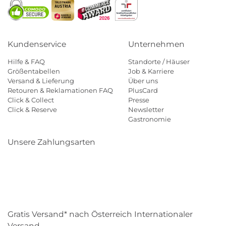
Kundenservice
Unternehmen
Hilfe & FAQ
Standorte / Häuser
Größentabellen
Job & Karriere
Versand & Lieferung
Über uns
Retouren & Reklamationen FAQ
PlusCard
Click & Collect
Presse
Click & Reserve
Newsletter
Gastronomie
Unsere Zahlungsarten
Klarna
Paypal
Mastercard
Visa
Diners
Eps
Shop
Applepay
Amazon
Gratis Versand* nach Österreich Internationaler
Versand