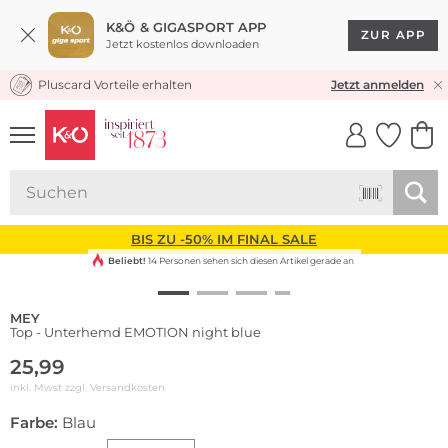
K&Ö & GIGASPORT APP
ZUR APP
Jetzt kostenlos downloaden
Pluscard Vorteile erhalten
KOSTENLOSER VERSAND* & RÜCKVERSAND
Jetzt anmelden
UNSERE APP
CLICK &
CLICK &
COLLECT
RESERVE
BIS ZU -50% IM FINAL SALE
Beliebt!
14 Personen sehen sich diesen Artikel gerade an
MEY
Top - Unterhemd EMOTION night blue
25,99
inkl. Mwst zzgl.
Versandkosten
Farbe:
Blau