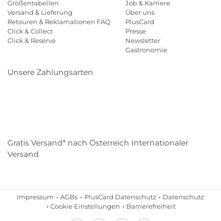
Größentabellen
Job & Karriere
Versand & Lieferung
Über uns
Retouren & Reklamationen FAQ
PlusCard
Click & Collect
Presse
Click & Reserve
Newsletter
Gastronomie
Unsere Zahlungsarten
Klarna
Paypal
Mastercard
Visa
Diners
Eps
Shop
Applepay
Amazon
Gratis Versand* nach Österreich Internationaler
Versand
Impressum
AGBs
PlusCard Datenschutz
Datenschutz
Cookie Einstellungen
Barrierefreiheit