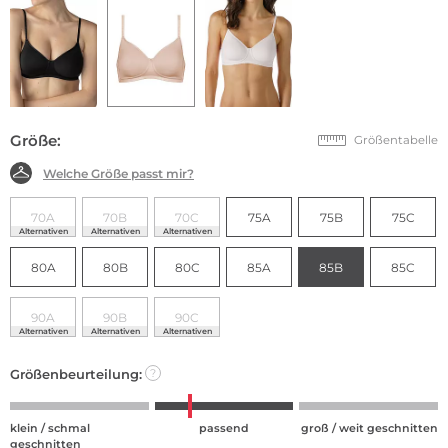
Größe:
Größentabelle
Welche Größe passt mir?
70A
70B
70C
75A
75B
75C
Alternativen
Alternativen
Alternativen
80A
80B
80C
85A
85B
85C
90A
90B
90C
Alternativen
Alternativen
Alternativen
Größenbeurteilung:
?
klein / schmal
passend
groß / weit geschnitten
geschnitten