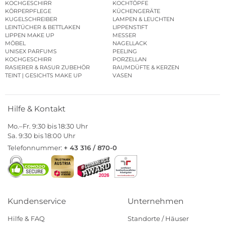
KOCHGESCHIRR
KOCHTÖPFE
KÖRPERPFLEGE
KÜCHENGERÄTE
KUGELSCHREIBER
LAMPEN & LEUCHTEN
LEINTÜCHER & BETTLAKEN
LIPPENSTIFT
LIPPEN MAKE UP
MESSER
MÖBEL
NAGELLACK
UNISEX PARFUMS
PEELING
KOCHGESCHIRR
PORZELLAN
RASIERER & RASUR ZUBEHÖR
RAUMDÜFTE & KERZEN
TEINT | GESICHTS MAKE UP
VASEN
Hilfe & Kontakt
Mo.–Fr. 9:30 bis 18:30 Uhr
Sa. 9:30 bis 18:00 Uhr
Telefonnummer:
+ 43 316 / 870-0
Kundenservice
Unternehmen
Hilfe & FAQ
Standorte / Häuser