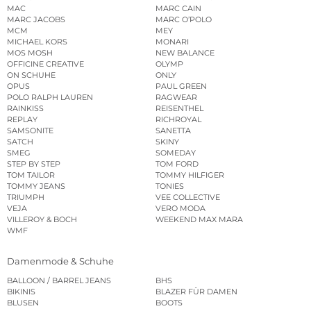
MAC
MARC CAIN
MARC JACOBS
MARC O’POLO
MCM
MEY
MICHAEL KORS
MONARI
MOS MOSH
NEW BALANCE
OFFICINE CREATIVE
OLYMP
ON SCHUHE
ONLY
OPUS
PAUL GREEN
POLO RALPH LAUREN
RAGWEAR
RAINKISS
REISENTHEL
REPLAY
RICHROYAL
SAMSONITE
SANETTA
SATCH
SKINY
SMEG
SOMEDAY
STEP BY STEP
TOM FORD
TOM TAILOR
TOMMY HILFIGER
TOMMY JEANS
TONIES
TRIUMPH
VEE COLLECTIVE
VEJA
VERO MODA
VILLEROY & BOCH
WEEKEND MAX MARA
WMF
Damenmode & Schuhe
BALLOON / BARREL JEANS
BHS
BIKINIS
BLAZER FÜR DAMEN
BLUSEN
BOOTS