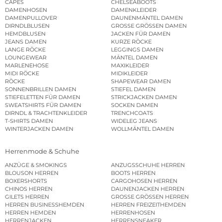
CAPES
CHELSEABOOTS
DAMENHOSEN
DAMENKLEIDER
DAMENPULLOVER
DAUNENMÄNTEL DAMEN
DIRNDLBLUSEN
GROSSE GRÖSSEN DAMEN
HEMDBLUSEN
JACKEN FÜR DAMEN
JEANS DAMEN
KURZE RÖCKE
LANGE RÖCKE
LEGGINGS DAMEN
LOUNGEWEAR
MÄNTEL DAMEN
MARLENEHOSE
MAXIKLEIDER
MIDI RÖCKE
MIDIKLEIDER
RÖCKE
SHAPEWEAR DAMEN
SONNENBRILLEN DAMEN
STIEFEL DAMEN
STIEFELETTEN FÜR DAMEN
STRICKJACKEN DAMEN
SWEATSHIRTS FÜR DAMEN
SOCKEN DAMEN
DIRNDL & TRACHTENKLEIDER
TRENCHCOATS
T-SHIRTS DAMEN
WIDELEG JEANS
WINTERJACKEN DAMEN
WOLLMÄNTEL DAMEN
Herrenmode & Schuhe
ANZÜGE & SMOKINGS
ANZUGSSCHUHE HERREN
BLOUSON HERREN
BOOTS HERREN
BOXERSHORTS
CARGOHOSEN HERREN
CHINOS HERREN
DAUNENJACKEN HERREN
GILETS HERREN
GROSSE GRÖSSEN HERREN
HERREN BUSINESSHEMDEN
HERREN FREIZEITHEMDEN
HERREN HEMDEN
HERRENHOSEN
HERRENJACKEN
HERRENSNEAKER