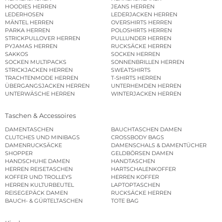
HOODIES HERREN
JEANS HERREN
LEDERHOSEN
LEDERJACKEN HERREN
MÄNTEL HERREN
OVERSHIRTS HERREN
PARKA HERREN
POLOSHIRTS HERREN
STRICKPULLOVER HERREN
PULLUNDER HERREN
PYJAMAS HERREN
RUCKSÄCKE HERREN
SAKKOS
SOCKEN HERREN
SOCKEN MULTIPACKS
SONNENBRILLEN HERREN
STRICKJACKEN HERREN
SWEATSHIRTS
TRACHTENMODE HERREN
T-SHIRTS HERREN
ÜBERGANGSJACKEN HERREN
UNTERHEMDEN HERREN
UNTERWÄSCHE HERREN
WINTERJACKEN HERREN
Taschen & Accessoires
DAMENTASCHEN
BAUCHTASCHEN DAMEN
CLUTCHES UND MINIBAGS
CROSSBODY BAGS
DAMENRUCKSÄCKE
DAMENSCHALS & DAMENTÜCHER
SHOPPER
GELDBÖRSEN DAMEN
HANDSCHUHE DAMEN
HANDTASCHEN
HERREN REISETASCHEN
HARTSCHALENKOFFER
KOFFER UND TROLLEYS
HERREN KOFFER
HERREN KULTURBEUTEL
LAPTOPTASCHEN
REISEGEPÄCK DAMEN
RUCKSÄCKE HERREN
BAUCH- & GÜRTELTASCHEN
TOTE BAG