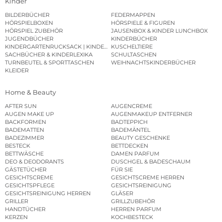
Kinder
BILDERBÜCHER
FEDERMAPPEN
HÖRSPIELBOXEN
HÖRSPIELE & FIGUREN
HÖRSPIEL ZUBEHÖR
JAUSENBOX & KINDER LUNCHBOX
JUGENDBÜCHER
KINDERBÜCHER
KINDERGARTENRUCKSACK | KINDERGARTENBEUTEL
KUSCHELTIERE
SACHBÜCHER & KINDERLEXIKA
SCHULTASCHEN
TURNBEUTEL & SPORTTASCHEN
WEIHNACHTSKINDERBÜCHER
KLEIDER
Home & Beauty
AFTER SUN
AUGENCREME
AUGEN MAKE UP
AUGENMAKEUP ENTFERNER
BACKFORMEN
BADTEPPICH
BADEMATTEN
BADEMÄNTEL
BADEZIMMER
BEAUTY GESCHENKE
BESTECK
BETTDECKEN
BETTWÄSCHE
DAMEN PARFUM
DEO & DEODORANTS
DUSCHGEL & BADESCHAUM
GÄSTETÜCHER
FÜR SIE
GESICHTSCREME
GESICHTSCREME HERREN
GESICHTSPFLEGE
GESICHTSREINIGUNG
GESICHTSREINIGUNG HERREN
GLÄSER
GRILLER
GRILLZUBEHÖR
HANDTÜCHER
HERREN PARFUM
KERZEN
KOCHBESTECK