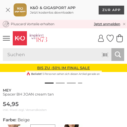
K&Ö & GIGASPORT APP
ZUR APP
Jetzt kostenlos downloaden
Pluscard Vorteile erhalten
KOSTENLOSER VERSAND* & RÜCKVERSAND
Jetzt anmelden
UNSERE APP
CLICK &
CLICK &
COLLECT
RESERVE
BIS ZU -50% IM FINAL SALE
Beliebt!
5 Personen sehen sich diesen Artikel gerade an
MEY
Spacer BH JOAN cream tan
54,95
inkl. Mwst zzgl.
Versandkosten
Farbe:
Beige