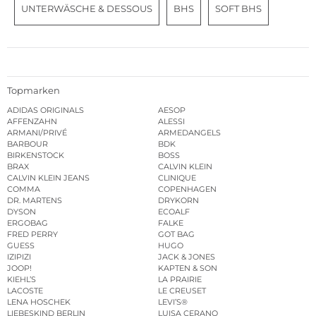
UNTERWÄSCHE & DESSOUS
BHS
SOFT BHS
Topmarken
ADIDAS ORIGINALS
AESOP
AFFENZAHN
ALESSI
ARMANI/PRIVÉ
ARMEDANGELS
BARBOUR
BDK
BIRKENSTOCK
BOSS
BRAX
CALVIN KLEIN
CALVIN KLEIN JEANS
CLINIQUE
COMMA
COPENHAGEN
DR. MARTENS
DRYKORN
DYSON
ECOALF
ERGOBAG
FALKE
FRED PERRY
GOT BAG
GUESS
HUGO
IZIPIZI
JACK & JONES
JOOP!
KAPTEN & SON
KIEHL’S
LA PRAIRIE
LACOSTE
LE CREUSET
LENA HOSCHEK
LEVI’S®
LIEBESKIND BERLIN
LUISA CERANO