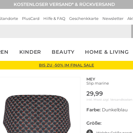
KOSTENLOSER VERSAND* & RÜCKVERSAND
Standorte
PlusCard
Hilfe & FAQ
Geschenkkarte
Newsletter
Ak
REN
KINDER
BEAUTY
HOME & LIVING
BIS ZU -50% IM FINAL SALE
MEY
Slip marine
29,99
inkl. Mwst zzgl.
Versandkosten
Farbe:
Dunkelblau
Größe:
Welche Größe passt