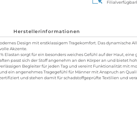
Filialverfügba
Herstellerinformationen
modernes Design mit erstklassigem Tragekomfort. Das dynamische Al
volle Akzente.
% Elastan sorgt für ein besonders weiches Gefühl auf der Haut, ein
ften passt sich der Stoff angenehm an den Körper an und bietet hoh
erlässigen Begleiter für jeden Tag und vereint Funktionalität mit mo
s und ein angenehmes Tragegefühl für Männer mit Anspruch an Quali
rtifiziert und stehen damit für schadstoffgeprüfte Textilien und ve