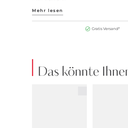
Farbbezeichnung: Marine
Material: 95% Modal, 5% Elasthan
Mehr lesen
Mehr lesen
Art.Nr:2900284035706
Gratis Versand*
Das könnte Ihnen