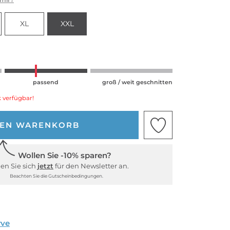
XL
XXL
passend
groß / weit geschnitten
 verfügbar!
DEN WARENKORB
Wollen Sie -10% sparen?
en Sie sich
jetzt
für den Newsletter an.
Beachten Sie die Gutscheinbedingungen.
rve