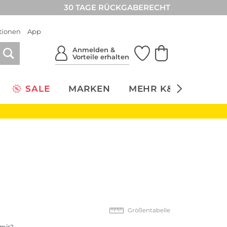
30 TAGE RÜCKGABERECHT
tionen
App
Anmelden &
Vorteile erhalten
SALE
MARKEN
MEHR K&Ö
NACH
Größentabelle
 mir?