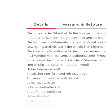
Details
Versand & Retoure
Die Slips aus der Bike Rush Kollektion verbinden 
ihnen einen sportlich-eleganten Look und setzt stil
Der hochwertige Materialmix aus 95 % Modal und 5 
Bewegungsfreiheit. Dank der elastischen Eigenscha
Der klassische Schnitt macht die Slips zu einem zuv
hochwertige Verarbeitung, charakteristische Print
Zudem sind die Slips nach Öko-Tex® Standard 100 ze
Herren Slip aus Modal mit Stretch-Anteil
Hoher Beinausschnitt
Elastischer Komfortbund mit Mey-Logo
Allover-Print mit einem Radfahrer
Luxuriöses Design
Schmeichelhaftes Gefühl
Superfeine Modalfaser
Hoher Komfort
Eng anliegend
Trocknergeeignet