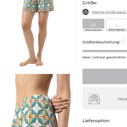
Größe:
Welche Größe passt
XS
S
Alternativen
Alternativen
Größenbeurteilung:
?
klein / schmal geschnitten
Meld
Lieferoption: