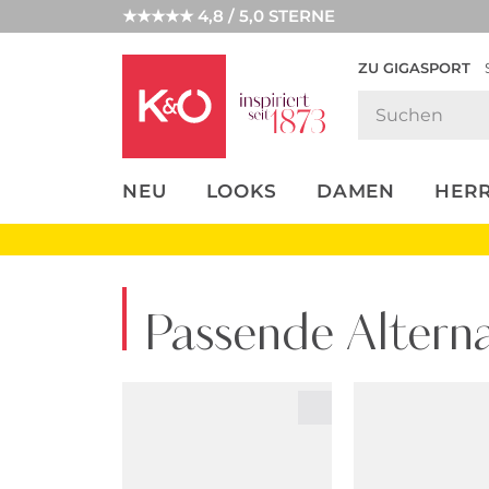
★★★★★ 4,8 / 5,0 STERNE
ZU GIGASPORT
FASHION-
UNSERE APP
CLICK &
CLICK &
TRENDS
COLLECT
RESERVE
NEU
LOOKS
DAMEN
HER
Passende Alterna