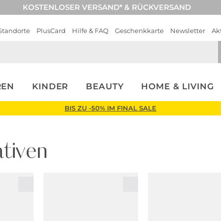
KOSTENLOSER VERSAND* & RÜCKVERSAND
Standorte
PlusCard
Hilfe & FAQ
Geschenkkarte
Newsletter
Ak
REN
KINDER
BEAUTY
HOME & LIVING
BIS ZU -50% IM FINAL SALE
tiven