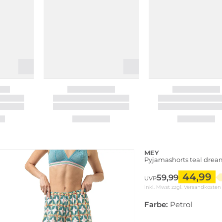
MEY
Pyjamashorts teal drea
44,99
59,99
UVP
inkl. Mwst zzgl.
Versandkosten
Farbe:
Petrol