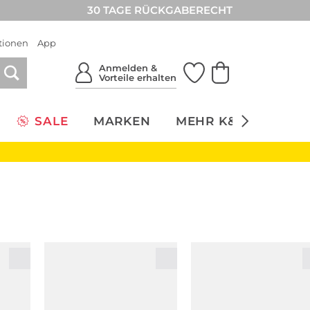
30 TAGE RÜCKGABERECHT
tionen
App
Anmelden &
Vorteile erhalten
SALE
MARKEN
MEHR K&Ö
NACH