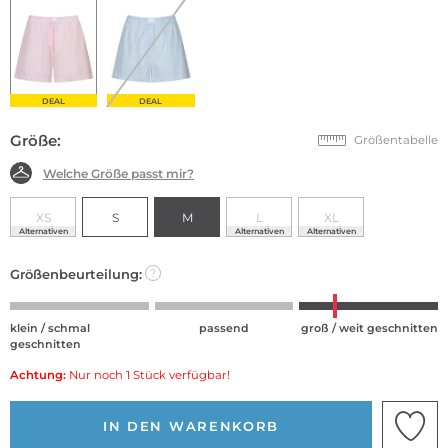
DEAL
DEAL
Größe:
Größentabelle
Welche Größe passt mir?
XS
S
M
L
XL
Alternativen
Alternativen
Alternativen
Größenbeurteilung:
?
klein / schmal
passend
groß / weit geschnitten
geschnitten
Achtung:
Nur noch 1 Stück verfügbar!
IN DEN WARENKORB