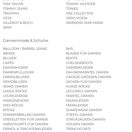
TOM TAILOR
TOMMY HILFIGER
TOMMY JEANS
TONIES
TRIUMPH
VEE COLLECTIVE
VEJA
VERO MODA
VILLEROY & BOCH
WEEKEND MAX MARA
WMF
Damenmode & Schuhe
BALLOON / BARREL JEANS
BHS
BIKINIS
BLAZER FÜR DAMEN
BLUSEN
BOOTS
CAPES
CHELSEABOOTS
DAMENHOSEN
DAMENKLEIDER
DAMENPULLOVER
DAUNENMÄNTEL DAMEN
DIRNDLBLUSEN
GROSSE GRÖSSEN DAMEN
HEMDBLUSEN
JACKEN FÜR DAMEN
JEANS DAMEN
KURZE RÖCKE
LANGE RÖCKE
LEGGINGS DAMEN
LOUNGEWEAR
MÄNTEL DAMEN
MARLENEHOSE
MAXIKLEIDER
MIDI RÖCKE
MIDIKLEIDER
RÖCKE
SHAPEWEAR DAMEN
SONNENBRILLEN DAMEN
STIEFEL DAMEN
STIEFELETTEN FÜR DAMEN
STRICKJACKEN DAMEN
SWEATSHIRTS FÜR DAMEN
SOCKEN DAMEN
DIRNDL & TRACHTENKLEIDER
TRENCHCOATS