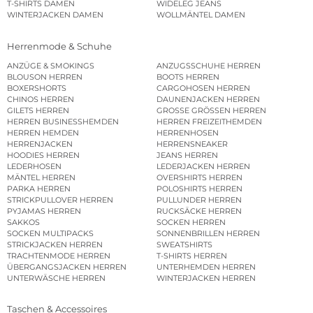
T-SHIRTS DAMEN
WIDELEG JEANS
WINTERJACKEN DAMEN
WOLLMÄNTEL DAMEN
Herrenmode & Schuhe
ANZÜGE & SMOKINGS
ANZUGSSCHUHE HERREN
BLOUSON HERREN
BOOTS HERREN
BOXERSHORTS
CARGOHOSEN HERREN
CHINOS HERREN
DAUNENJACKEN HERREN
GILETS HERREN
GROSSE GRÖSSEN HERREN
HERREN BUSINESSHEMDEN
HERREN FREIZEITHEMDEN
HERREN HEMDEN
HERRENHOSEN
HERRENJACKEN
HERRENSNEAKER
HOODIES HERREN
JEANS HERREN
LEDERHOSEN
LEDERJACKEN HERREN
MÄNTEL HERREN
OVERSHIRTS HERREN
PARKA HERREN
POLOSHIRTS HERREN
STRICKPULLOVER HERREN
PULLUNDER HERREN
PYJAMAS HERREN
RUCKSÄCKE HERREN
SAKKOS
SOCKEN HERREN
SOCKEN MULTIPACKS
SONNENBRILLEN HERREN
STRICKJACKEN HERREN
SWEATSHIRTS
TRACHTENMODE HERREN
T-SHIRTS HERREN
ÜBERGANGSJACKEN HERREN
UNTERHEMDEN HERREN
UNTERWÄSCHE HERREN
WINTERJACKEN HERREN
Taschen & Accessoires