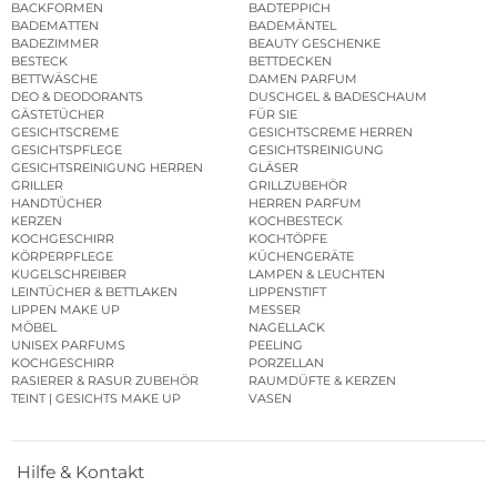
BACKFORMEN
BADTEPPICH
BADEMATTEN
BADEMÄNTEL
BADEZIMMER
BEAUTY GESCHENKE
BESTECK
BETTDECKEN
BETTWÄSCHE
DAMEN PARFUM
DEO & DEODORANTS
DUSCHGEL & BADESCHAUM
GÄSTETÜCHER
FÜR SIE
GESICHTSCREME
GESICHTSCREME HERREN
GESICHTSPFLEGE
GESICHTSREINIGUNG
GESICHTSREINIGUNG HERREN
GLÄSER
GRILLER
GRILLZUBEHÖR
HANDTÜCHER
HERREN PARFUM
KERZEN
KOCHBESTECK
KOCHGESCHIRR
KOCHTÖPFE
KÖRPERPFLEGE
KÜCHENGERÄTE
KUGELSCHREIBER
LAMPEN & LEUCHTEN
LEINTÜCHER & BETTLAKEN
LIPPENSTIFT
LIPPEN MAKE UP
MESSER
MÖBEL
NAGELLACK
UNISEX PARFUMS
PEELING
KOCHGESCHIRR
PORZELLAN
RASIERER & RASUR ZUBEHÖR
RAUMDÜFTE & KERZEN
TEINT | GESICHTS MAKE UP
VASEN
Hilfe & Kontakt