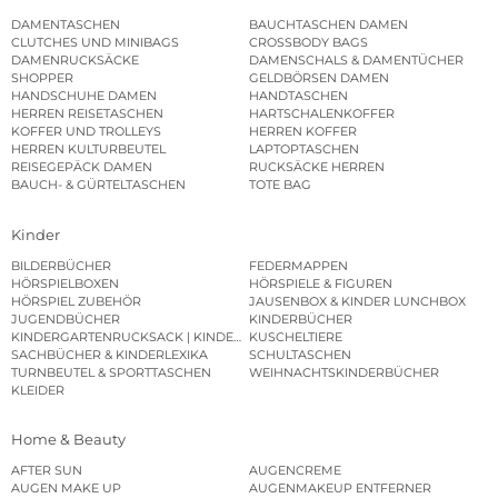
DAMENTASCHEN
BAUCHTASCHEN DAMEN
CLUTCHES UND MINIBAGS
CROSSBODY BAGS
DAMENRUCKSÄCKE
DAMENSCHALS & DAMENTÜCHER
SHOPPER
GELDBÖRSEN DAMEN
HANDSCHUHE DAMEN
HANDTASCHEN
HERREN REISETASCHEN
HARTSCHALENKOFFER
KOFFER UND TROLLEYS
HERREN KOFFER
HERREN KULTURBEUTEL
LAPTOPTASCHEN
REISEGEPÄCK DAMEN
RUCKSÄCKE HERREN
BAUCH- & GÜRTELTASCHEN
TOTE BAG
Kinder
BILDERBÜCHER
FEDERMAPPEN
HÖRSPIELBOXEN
HÖRSPIELE & FIGUREN
HÖRSPIEL ZUBEHÖR
JAUSENBOX & KINDER LUNCHBOX
JUGENDBÜCHER
KINDERBÜCHER
KINDERGARTENRUCKSACK | KINDERGARTENBEUTEL
KUSCHELTIERE
SACHBÜCHER & KINDERLEXIKA
SCHULTASCHEN
TURNBEUTEL & SPORTTASCHEN
WEIHNACHTSKINDERBÜCHER
KLEIDER
Home & Beauty
AFTER SUN
AUGENCREME
AUGEN MAKE UP
AUGENMAKEUP ENTFERNER