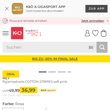
K&Ö & GIGASPORT APP
ZUR APP
Jetzt kostenlos downloaden
Pluscard Vorteile erhalten
★★★★★ 4,8 / 5,0 STERNE
Jetzt anmelden
UNSERE APP
CLICK &
CLICK &
COLLECT
RESERVE
BIS ZU -50% IM FINAL SALE
DEAL
MEY
Pyjamashorts COTTON STRIPES soft pink
36,99
49,99
Jetzt
sparen
UVP
inkl. Mwst zzgl.
Versandkosten
Farbe:
Rosa