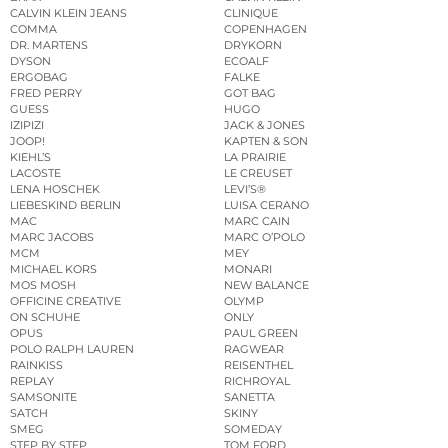
CALVIN KLEIN JEANS
CLINIQUE
COMMA
COPENHAGEN
DR. MARTENS
DRYKORN
DYSON
ECOALF
ERGOBAG
FALKE
FRED PERRY
GOT BAG
GUESS
HUGO
IZIPIZI
JACK & JONES
JOOP!
KAPTEN & SON
KIEHL’S
LA PRAIRIE
LACOSTE
LE CREUSET
LENA HOSCHEK
LEVI’S®
LIEBESKIND BERLIN
LUISA CERANO
MAC
MARC CAIN
MARC JACOBS
MARC O’POLO
MCM
MEY
MICHAEL KORS
MONARI
MOS MOSH
NEW BALANCE
OFFICINE CREATIVE
OLYMP
ON SCHUHE
ONLY
OPUS
PAUL GREEN
POLO RALPH LAUREN
RAGWEAR
RAINKISS
REISENTHEL
REPLAY
RICHROYAL
SAMSONITE
SANETTA
SATCH
SKINY
SMEG
SOMEDAY
STEP BY STEP
TOM FORD