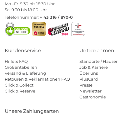
Mo.–Fr. 9:30 bis 18:30 Uhr
Sa. 9:30 bis 18:00 Uhr
Telefonnummer:
+ 43 316 / 870-0
Kundenservice
Unternehmen
Hilfe & FAQ
Standorte / Häuser
Größentabellen
Job & Karriere
Versand & Lieferung
Über uns
Retouren & Reklamationen FAQ
PlusCard
Click & Collect
Presse
Click & Reserve
Newsletter
Gastronomie
Unsere Zahlungsarten
Klarna
Paypal
Mastercard
Visa
Diners
Eps
Shop
Applepay
Amazon