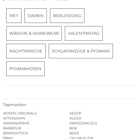
MEY
DAMEN
BEKLEIDUNG
WÄSCHE & HOMEWEAR
VALENTINSTAG
NACHTWÄSCHE
SCHLAFANZÜGE & PYJAMAS
PYJAMAHOSEN
Topmarken
ADIDAS ORIGINALS
AESOP
AFFENZAHN
ALESSI
ARMANI/PRIVÉ
ARMEDANGELS
BARBOUR
BDK
BIRKENSTOCK
BOSS
BRAX
CALVIN KLEIN