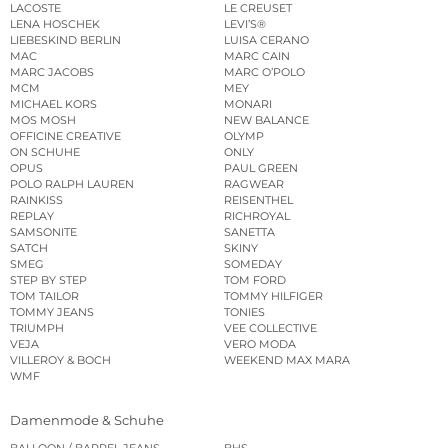
LACOSTE
LE CREUSET
LENA HOSCHEK
LEVI’S®
LIEBESKIND BERLIN
LUISA CERANO
MAC
MARC CAIN
MARC JACOBS
MARC O’POLO
MCM
MEY
MICHAEL KORS
MONARI
MOS MOSH
NEW BALANCE
OFFICINE CREATIVE
OLYMP
ON SCHUHE
ONLY
OPUS
PAUL GREEN
POLO RALPH LAUREN
RAGWEAR
RAINKISS
REISENTHEL
REPLAY
RICHROYAL
SAMSONITE
SANETTA
SATCH
SKINY
SMEG
SOMEDAY
STEP BY STEP
TOM FORD
TOM TAILOR
TOMMY HILFIGER
TOMMY JEANS
TONIES
TRIUMPH
VEE COLLECTIVE
VEJA
VERO MODA
VILLEROY & BOCH
WEEKEND MAX MARA
WMF
Damenmode & Schuhe