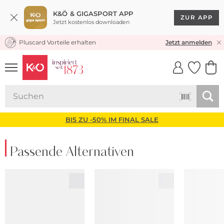
K&Ö & GIGASPORT APP
ZUR APP
Jetzt kostenlos downloaden
Pluscard Vorteile erhalten
KOSTENLOSER VERSAND* & RÜCKVERSAND
Jetzt anmelden
UNSERE APP
CLICK &
CLICK &
COLLECT
RESERVE
BIS ZU -50% IM FINAL SALE
Passende Alternativen