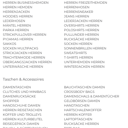
HERREN BUSINESSHEMDEN
HERREN FREIZEITHEMDEN
HERREN HEMDEN
HERRENHOSEN
HERRENJACKEN
HERRENSNEAKER
HOODIES HERREN
JEANS HERREN
LEDERHOSEN
LEDERJACKEN HERREN
MÄNTEL HERREN
OVERSHIRTS HERREN
PARKA HERREN
POLOSHIRTS HERREN
STRICKPULLOVER HERREN
PULLUNDER HERREN
PYJAMAS HERREN
RUCKSÄCKE HERREN
SAKKOS
SOCKEN HERREN
SOCKEN MULTIPACKS
SONNENBRILLEN HERREN
STRICKJACKEN HERREN
SWEATSHIRTS
TRACHTENMODE HERREN
T-SHIRTS HERREN
ÜBERGANGSJACKEN HERREN
UNTERHEMDEN HERREN
UNTERWÄSCHE HERREN
WINTERJACKEN HERREN
Taschen & Accessoires
DAMENTASCHEN
BAUCHTASCHEN DAMEN
CLUTCHES UND MINIBAGS
CROSSBODY BAGS
DAMENRUCKSÄCKE
DAMENSCHALS & DAMENTÜCHER
SHOPPER
GELDBÖRSEN DAMEN
HANDSCHUHE DAMEN
HANDTASCHEN
HERREN REISETASCHEN
HARTSCHALENKOFFER
KOFFER UND TROLLEYS
HERREN KOFFER
HERREN KULTURBEUTEL
LAPTOPTASCHEN
REISEGEPÄCK DAMEN
RUCKSÄCKE HERREN