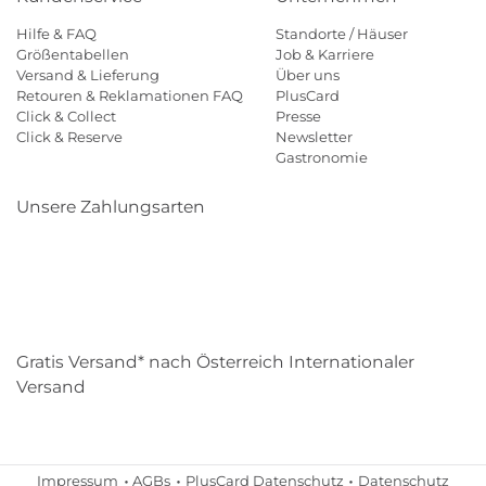
Hilfe & FAQ
Standorte / Häuser
Größentabellen
Job & Karriere
Versand & Lieferung
Über uns
Retouren & Reklamationen FAQ
PlusCard
Click & Collect
Presse
Click & Reserve
Newsletter
Gastronomie
Unsere Zahlungsarten
Klarna
Paypal
Mastercard
Visa
Diners
Eps
Shop
Applepay
Amazon
Gratis Versand* nach Österreich Internationaler
Versand
Impressum
AGBs
PlusCard Datenschutz
Datenschutz