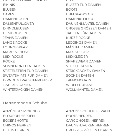
BALLOON / BARREL JEANS
BHS
BIKINIS
BLAZER FÜR DAMEN
BLUSEN
BOOTS
CAPES
CHELSEABOOTS
DAMENHOSEN
DAMENKLEIDER
DAMENPULLOVER
DAUNENMÄNTEL DAMEN
DIRNDLBLUSEN
GROSSE GRÖSSEN DAMEN
HEMDBLUSEN
JACKEN FÜR DAMEN
JEANS DAMEN
KURZE RÖCKE
LANGE RÖCKE
LEGGINGS DAMEN
LOUNGEWEAR
MÄNTEL DAMEN
MARLENEHOSE
MAXIKLEIDER
MIDI RÖCKE
MIDIKLEIDER
RÖCKE
SHAPEWEAR DAMEN
SONNENBRILLEN DAMEN
STIEFEL DAMEN
STIEFELETTEN FÜR DAMEN
STRICKJACKEN DAMEN
SWEATSHIRTS FÜR DAMEN
SOCKEN DAMEN
DIRNDL & TRACHTENKLEIDER
TRENCHCOATS
T-SHIRTS DAMEN
WIDELEG JEANS
WINTERJACKEN DAMEN
WOLLMÄNTEL DAMEN
Herrenmode & Schuhe
ANZÜGE & SMOKINGS
ANZUGSSCHUHE HERREN
BLOUSON HERREN
BOOTS HERREN
BOXERSHORTS
CARGOHOSEN HERREN
CHINOS HERREN
DAUNENJACKEN HERREN
GILETS HERREN
GROSSE GRÖSSEN HERREN