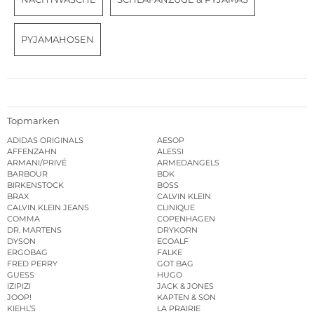
PYJAMAHOSEN
Topmarken
ADIDAS ORIGINALS
AESOP
AFFENZAHN
ALESSI
ARMANI/PRIVÉ
ARMEDANGELS
BARBOUR
BDK
BIRKENSTOCK
BOSS
BRAX
CALVIN KLEIN
CALVIN KLEIN JEANS
CLINIQUE
COMMA
COPENHAGEN
DR. MARTENS
DRYKORN
DYSON
ECOALF
ERGOBAG
FALKE
FRED PERRY
GOT BAG
GUESS
HUGO
IZIPIZI
JACK & JONES
JOOP!
KAPTEN & SON
KIEHL’S
LA PRAIRIE