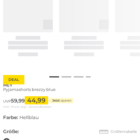
DEAL
MEY
Pyjamashorts brezzy blue
44,99
59,99
Jetzt
sparen
UVP
inkl. Mwst zzgl.
Versandkosten
Farbe:
Hellblau
Größe:
Größentabelle