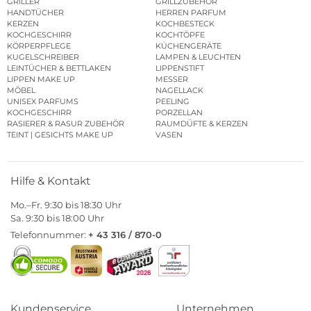
GRILLER
GRILLZUBEHÖR
HANDTÜCHER
HERREN PARFUM
KERZEN
KOCHBESTECK
KOCHGESCHIRR
KOCHTÖPFE
KÖRPERPFLEGE
KÜCHENGERÄTE
KUGELSCHREIBER
LAMPEN & LEUCHTEN
LEINTÜCHER & BETTLAKEN
LIPPENSTIFT
LIPPEN MAKE UP
MESSER
MÖBEL
NAGELLACK
UNISEX PARFUMS
PEELING
KOCHGESCHIRR
PORZELLAN
RASIERER & RASUR ZUBEHÖR
RAUMDÜFTE & KERZEN
TEINT | GESICHTS MAKE UP
VASEN
Hilfe & Kontakt
Mo.–Fr. 9:30 bis 18:30 Uhr
Sa. 9:30 bis 18:00 Uhr
Telefonnummer:
+ 43 316 / 870-0
Kundenservice
Unternehmen