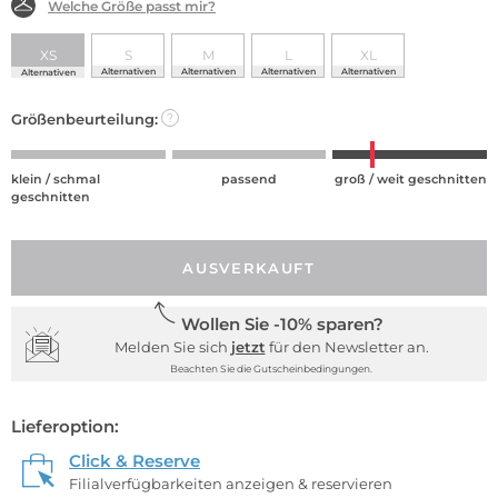
Welche Größe passt mir?
XS
S
M
L
XL
Alternativen
Alternativen
Alternativen
Alternativen
Alternativen
Größenbeurteilung:
?
klein / schmal
passend
groß / weit geschnitten
geschnitten
AUSVERKAUFT
Wollen Sie -10% sparen?
Melden Sie sich
jetzt
für den Newsletter an.
Beachten Sie die Gutscheinbedingungen.
Lieferoption:
Click & Reserve
Filialverfügbarkeiten anzeigen & reservieren