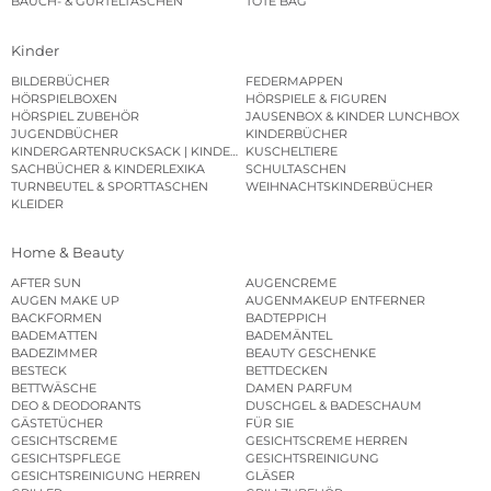
BAUCH- & GÜRTELTASCHEN
TOTE BAG
Kinder
BILDERBÜCHER
FEDERMAPPEN
HÖRSPIELBOXEN
HÖRSPIELE & FIGUREN
HÖRSPIEL ZUBEHÖR
JAUSENBOX & KINDER LUNCHBOX
JUGENDBÜCHER
KINDERBÜCHER
KINDERGARTENRUCKSACK | KINDERGARTENBEUTEL
KUSCHELTIERE
SACHBÜCHER & KINDERLEXIKA
SCHULTASCHEN
TURNBEUTEL & SPORTTASCHEN
WEIHNACHTSKINDERBÜCHER
KLEIDER
Home & Beauty
AFTER SUN
AUGENCREME
AUGEN MAKE UP
AUGENMAKEUP ENTFERNER
BACKFORMEN
BADTEPPICH
BADEMATTEN
BADEMÄNTEL
BADEZIMMER
BEAUTY GESCHENKE
BESTECK
BETTDECKEN
BETTWÄSCHE
DAMEN PARFUM
DEO & DEODORANTS
DUSCHGEL & BADESCHAUM
GÄSTETÜCHER
FÜR SIE
GESICHTSCREME
GESICHTSCREME HERREN
GESICHTSPFLEGE
GESICHTSREINIGUNG
GESICHTSREINIGUNG HERREN
GLÄSER