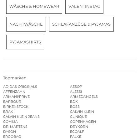
WÄSCHE & HOMEWEAR
VALENTINSTAG
NACHTWÄSCHE
SCHLAFANZÜGE & PYJAMAS
PYJAMASHIRTS
Topmarken
ADIDAS ORIGINALS
AESOP
AFFENZAHN
ALESSI
ARMANI/PRIVÉ
ARMEDANGELS
BARBOUR
BDK
BIRKENSTOCK
BOSS
BRAX
CALVIN KLEIN
CALVIN KLEIN JEANS
CLINIQUE
COMMA
COPENHAGEN
DR. MARTENS
DRYKORN
DYSON
ECOALF
ERGOBAG
FALKE