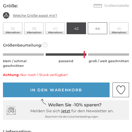
Größe:
Größentabelle
Welche Größe passt mir?
36
38
40
42
44
46
Alternativen
Alternativen
Alternativen
Alternativen
Größenbeurteilung:
?
klein / schmal
passend
groß / weit geschnitten
geschnitten
Achtung:
Nur noch 1 Stück verfügbar!
IN DEN WARENKORB
Wollen Sie -10% sparen?
Melden Sie sich
jetzt
für den Newsletter an.
Beachten Sie die Gutscheinbedingungen.
Lieferoption: