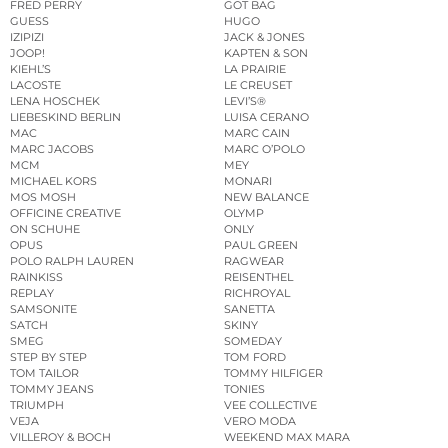
FRED PERRY
GOT BAG
GUESS
HUGO
IZIPIZI
JACK & JONES
JOOP!
KAPTEN & SON
KIEHL’S
LA PRAIRIE
LACOSTE
LE CREUSET
LENA HOSCHEK
LEVI’S®
LIEBESKIND BERLIN
LUISA CERANO
MAC
MARC CAIN
MARC JACOBS
MARC O’POLO
MCM
MEY
MICHAEL KORS
MONARI
MOS MOSH
NEW BALANCE
OFFICINE CREATIVE
OLYMP
ON SCHUHE
ONLY
OPUS
PAUL GREEN
POLO RALPH LAUREN
RAGWEAR
RAINKISS
REISENTHEL
REPLAY
RICHROYAL
SAMSONITE
SANETTA
SATCH
SKINY
SMEG
SOMEDAY
STEP BY STEP
TOM FORD
TOM TAILOR
TOMMY HILFIGER
TOMMY JEANS
TONIES
TRIUMPH
VEE COLLECTIVE
VEJA
VERO MODA
VILLEROY & BOCH
WEEKEND MAX MARA