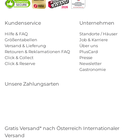
Kundenservice
Unternehmen
Hilfe & FAQ
Standorte / Häuser
Größentabellen
Job & Karriere
Versand & Lieferung
Über uns
Retouren & Reklamationen FAQ
PlusCard
Click & Collect
Presse
Click & Reserve
Newsletter
Gastronomie
Unsere Zahlungsarten
Klarna
Paypal
Mastercard
Visa
Diners
Eps
Shop
Applepay
Amazon
Gratis Versand* nach Österreich Internationaler
Versand