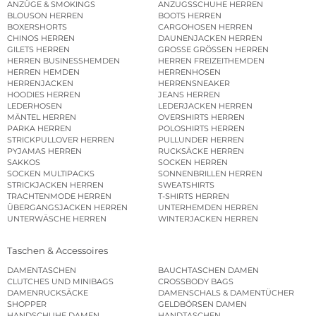
ANZÜGE & SMOKINGS
ANZUGSSCHUHE HERREN
BLOUSON HERREN
BOOTS HERREN
BOXERSHORTS
CARGOHOSEN HERREN
CHINOS HERREN
DAUNENJACKEN HERREN
GILETS HERREN
GROSSE GRÖSSEN HERREN
HERREN BUSINESSHEMDEN
HERREN FREIZEITHEMDEN
HERREN HEMDEN
HERRENHOSEN
HERRENJACKEN
HERRENSNEAKER
HOODIES HERREN
JEANS HERREN
LEDERHOSEN
LEDERJACKEN HERREN
MÄNTEL HERREN
OVERSHIRTS HERREN
PARKA HERREN
POLOSHIRTS HERREN
STRICKPULLOVER HERREN
PULLUNDER HERREN
PYJAMAS HERREN
RUCKSÄCKE HERREN
SAKKOS
SOCKEN HERREN
SOCKEN MULTIPACKS
SONNENBRILLEN HERREN
STRICKJACKEN HERREN
SWEATSHIRTS
TRACHTENMODE HERREN
T-SHIRTS HERREN
ÜBERGANGSJACKEN HERREN
UNTERHEMDEN HERREN
UNTERWÄSCHE HERREN
WINTERJACKEN HERREN
Taschen & Accessoires
DAMENTASCHEN
BAUCHTASCHEN DAMEN
CLUTCHES UND MINIBAGS
CROSSBODY BAGS
DAMENRUCKSÄCKE
DAMENSCHALS & DAMENTÜCHER
SHOPPER
GELDBÖRSEN DAMEN
HANDSCHUHE DAMEN
HANDTASCHEN