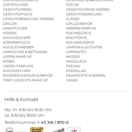
GÄSTETÜCHER
FÜR SIE
GESICHTSCREME
GESICHTSCREME HERREN
GESICHTSPFLEGE
GESICHTSREINIGUNG
GESICHTSREINIGUNG HERREN
GLÄSER
GRILLER
GRILLZUBEHÖR
HANDTÜCHER
HERREN PARFUM
KERZEN
KOCHBESTECK
KOCHGESCHIRR
KOCHTÖPFE
KÖRPERPFLEGE
KÜCHENGERÄTE
KUGELSCHREIBER
LAMPEN & LEUCHTEN
LEINTÜCHER & BETTLAKEN
LIPPENSTIFT
LIPPEN MAKE UP
MESSER
MÖBEL
NAGELLACK
UNISEX PARFUMS
PEELING
KOCHGESCHIRR
PORZELLAN
RASIERER & RASUR ZUBEHÖR
RAUMDÜFTE & KERZEN
TEINT | GESICHTS MAKE UP
VASEN
Hilfe & Kontakt
Mo.–Fr. 9:30 bis 18:30 Uhr
Sa. 9:30 bis 18:00 Uhr
Telefonnummer:
+ 43 316 / 870-0