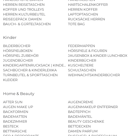
HERREN REISETASCHEN
HARTSCHALENKOFFER
KOFFER UND TROLLEYS
HERREN KOFFER
HERREN KULTURBEUTEL
LAPTOPTASCHEN
REISEGEPÄCK DAMEN
RUCKSÄCKE HERREN
BAUCH- & GÜRTELTASCHEN
TOTE BAG
Kinder
BILDERBÜCHER
FEDERMAPPEN
HÖRSPIELBOXEN
HÖRSPIELE & FIGUREN
HÖRSPIEL ZUBEHÖR
JAUSENBOX & KINDER LUNCHBOX
JUGENDBÜCHER
KINDERBÜCHER
KINDERGARTENRUCKSACK | KINDERGARTENBEUTEL
KUSCHELTIERE
SACHBÜCHER & KINDERLEXIKA
SCHULTASCHEN
TURNBEUTEL & SPORTTASCHEN
WEIHNACHTSKINDERBÜCHER
KLEIDER
Home & Beauty
AFTER SUN
AUGENCREME
AUGEN MAKE UP
AUGENMAKEUP ENTFERNER
BACKFORMEN
BADTEPPICH
BADEMATTEN
BADEMÄNTEL
BADEZIMMER
BEAUTY GESCHENKE
BESTECK
BETTDECKEN
BETTWÄSCHE
DAMEN PARFUM
DEO & DEODORANTS
DUSCHGEL & BADESCHAUM