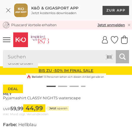
K&Ö & GIGASPORT APP
ZUR APP
Jetzt kostenlos downloaden
Pluscard Vorteile erhalten
KOSTENLOSER VERSAND* & RÜCKVERSAND
Jetzt anmelden
UNSERE APP
CLICK &
CLICK &
COLLECT
RESERVE
Große Größen
BIS ZU -50% IM FINAL SALE
Beliebt!
13 Personen sehen sich diesen Artikel gerade an
DEAL
MEY
Pyjamashirt CLASSY NIGHTS waterscape
44,99
59,99
Jetzt
sparen
UVP
inkl. Mwst zzgl.
Versandkosten
Farbe:
Hellblau