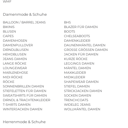
WMF
Damenmode & Schuhe
BALLOON / BARREL JEANS
BHS
BIKINIS
BLAZER FÜR DAMEN
BLUSEN
BOOTS
CAPES
CHELSEABOOTS
DAMENHOSEN
DAMENKLEIDER
DAMENPULLOVER
DAUNENMÄNTEL DAMEN
DIRNDLBLUSEN
GROSSE GRÖSSEN DAMEN
HEMDBLUSEN
JACKEN FÜR DAMEN
JEANS DAMEN
KURZE RÖCKE
LANGE RÖCKE
LEGGINGS DAMEN
LOUNGEWEAR
MÄNTEL DAMEN
MARLENEHOSE
MAXIKLEIDER
MIDI RÖCKE
MIDIKLEIDER
RÖCKE
SHAPEWEAR DAMEN
SONNENBRILLEN DAMEN
STIEFEL DAMEN
STIEFELETTEN FÜR DAMEN
STRICKJACKEN DAMEN
SWEATSHIRTS FÜR DAMEN
SOCKEN DAMEN
DIRNDL & TRACHTENKLEIDER
TRENCHCOATS
T-SHIRTS DAMEN
WIDELEG JEANS
WINTERJACKEN DAMEN
WOLLMÄNTEL DAMEN
Herrenmode & Schuhe