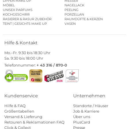
LIPPEN MAKE UP
MESSER
MÖBEL
NAGELLACK
UNISEX PARFUMS
PEELING
KOCHGESCHIRR
PORZELLAN
RASIERER & RASUR ZUBEHÖR
RAUMDÜFTE & KERZEN
TEINT | GESICHTS MAKE UP
VASEN
Hilfe & Kontakt
Mo.–Fr. 9:30 bis 18:30 Uhr
Sa. 9:30 bis 18:00 Uhr
Telefonnummer:
+ 43 316 / 870-0
Kundenservice
Unternehmen
Hilfe & FAQ
Standorte / Häuser
Größentabellen
Job & Karriere
Versand & Lieferung
Über uns
Retouren & Reklamationen FAQ
PlusCard
Click & Collect
Presse