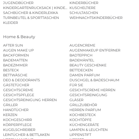
JUGENDBÜCHER
KINDERBÜCHER
KINDERGARTENRUCKSACK | KINDERGARTENBEUTEL
KUSCHELTIERE
SACHBÜCHER & KINDERLEXIKA
SCHULTASCHEN
TURNBEUTEL & SPORTTASCHEN
WEIHNACHTSKINDERBÜCHER
KLEIDER
Home & Beauty
AFTER SUN
AUGENCREME
AUGEN MAKE UP
AUGENMAKEUP ENTFERNER
BACKFORMEN
BADTEPPICH
BADEMATTEN
BADEMÄNTEL
BADEZIMMER
BEAUTY GESCHENKE
BESTECK
BETTDECKEN
BETTWÄSCHE
DAMEN PARFUM
DEO & DEODORANTS
DUSCHGEL & BADESCHAUM
GÄSTETÜCHER
FÜR SIE
GESICHTSCREME
GESICHTSCREME HERREN
GESICHTSPFLEGE
GESICHTSREINIGUNG
GESICHTSREINIGUNG HERREN
GLÄSER
GRILLER
GRILLZUBEHÖR
HANDTÜCHER
HERREN PARFUM
KERZEN
KOCHBESTECK
KOCHGESCHIRR
KOCHTÖPFE
KÖRPERPFLEGE
KÜCHENGERÄTE
KUGELSCHREIBER
LAMPEN & LEUCHTEN
LEINTÜCHER & BETTLAKEN
LIPPENSTIFT