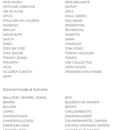
MOS MOSH
NEW BALANCE
OFFICINE CREATIVE
OLYMP
ON SCHUHE
ONLY
OPUS
PAUL GREEN
POLO RALPH LAUREN
RAGWEAR
RAINKISS
REISENTHEL
REPLAY
RICHROYAL
SAMSONITE
SANETTA
SATCH
SKINY
SMEG
SOMEDAY
STEP BY STEP
TOM FORD
TOM TAILOR
TOMMY HILFIGER
TOMMY JEANS
TONIES
TRIUMPH
VEE COLLECTIVE
VEJA
VERO MODA
VILLEROY & BOCH
WEEKEND MAX MARA
WMF
Damenmode & Schuhe
BALLOON / BARREL JEANS
BHS
BIKINIS
BLAZER FÜR DAMEN
BLUSEN
BOOTS
CAPES
CHELSEABOOTS
DAMENHOSEN
DAMENKLEIDER
DAMENPULLOVER
DAUNENMÄNTEL DAMEN
DIRNDLBLUSEN
GROSSE GRÖSSEN DAMEN
HEMDBLUSEN
JACKEN FÜR DAMEN