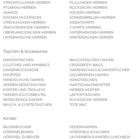
STRICKPULLOVER HERREN
PULLUNDER HERREN
PYJAMAS HERREN
RUCKSÄCKE HERREN
SAKKOS
SOCKEN HERREN
SOCKEN MULTIPACKS
SONNENBRILLEN HERREN
STRICKJACKEN HERREN
SWEATSHIRTS
TRACHTENMODE HERREN
T-SHIRTS HERREN
ÜBERGANGSJACKEN HERREN
UNTERHEMDEN HERREN
UNTERWÄSCHE HERREN
WINTERJACKEN HERREN
Taschen & Accessoires
DAMENTASCHEN
BAUCHTASCHEN DAMEN
CLUTCHES UND MINIBAGS
CROSSBODY BAGS
DAMENRUCKSÄCKE
DAMENSCHALS & DAMENTÜCHER
SHOPPER
GELDBÖRSEN DAMEN
HANDSCHUHE DAMEN
HANDTASCHEN
HERREN REISETASCHEN
HARTSCHALENKOFFER
KOFFER UND TROLLEYS
HERREN KOFFER
HERREN KULTURBEUTEL
LAPTOPTASCHEN
REISEGEPÄCK DAMEN
RUCKSÄCKE HERREN
BAUCH- & GÜRTELTASCHEN
TOTE BAG
Kinder
BILDERBÜCHER
FEDERMAPPEN
HÖRSPIELBOXEN
HÖRSPIELE & FIGUREN
HÖRSPIEL ZUBEHÖR
JAUSENBOX & KINDER LUNCHBOX