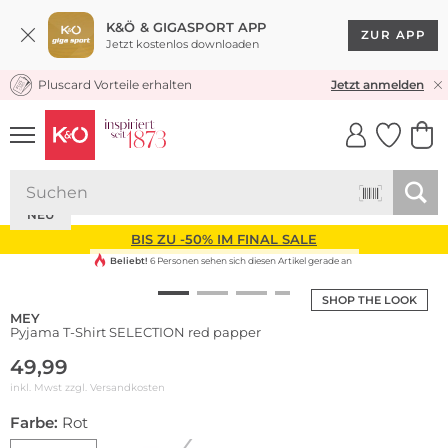
K&Ö & GIGASPORT APP
ZUR APP
Jetzt kostenlos downloaden
Pluscard Vorteile erhalten
KOSTENLOSER VERSAND* & RÜCKVERSAND
Jetzt anmelden
UNSERE APP
CLICK &
CLICK &
COLLECT
RESERVE
NEU
BIS ZU -50% IM FINAL SALE
Beliebt!
6 Personen sehen sich diesen Artikel gerade an
SHOP THE LOOK
MEY
Pyjama T-Shirt SELECTION red papper
49,99
inkl. Mwst zzgl.
Versandkosten
Farbe:
Rot