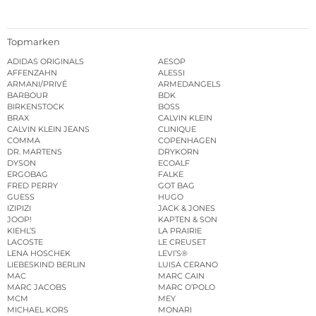
Topmarken
ADIDAS ORIGINALS
AESOP
AFFENZAHN
ALESSI
ARMANI/PRIVÉ
ARMEDANGELS
BARBOUR
BDK
BIRKENSTOCK
BOSS
BRAX
CALVIN KLEIN
CALVIN KLEIN JEANS
CLINIQUE
COMMA
COPENHAGEN
DR. MARTENS
DRYKORN
DYSON
ECOALF
ERGOBAG
FALKE
FRED PERRY
GOT BAG
GUESS
HUGO
IZIPIZI
JACK & JONES
JOOP!
KAPTEN & SON
KIEHL’S
LA PRAIRIE
LACOSTE
LE CREUSET
LENA HOSCHEK
LEVI’S®
LIEBESKIND BERLIN
LUISA CERANO
MAC
MARC CAIN
MARC JACOBS
MARC O’POLO
MCM
MEY
MICHAEL KORS
MONARI