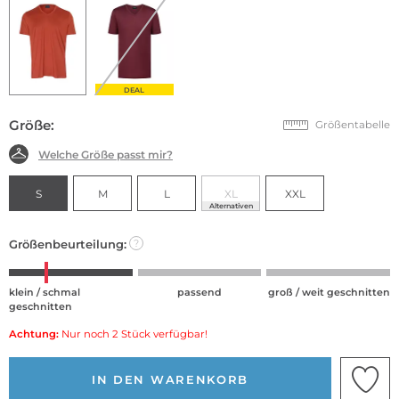
DEAL
Größe:
Größentabelle
Welche Größe passt mir?
S
M
L
XL
XXL
Alternativen
Größenbeurteilung:
?
klein / schmal
passend
groß / weit geschnitten
geschnitten
Achtung:
Nur noch 2 Stück verfügbar!
IN DEN WARENKORB