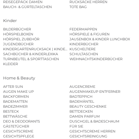
REISEGEPÄCK DAMEN
RUCKSÄCKE HERREN
BAUCH- & GÜRTELTASCHEN
TOTE BAG
Kinder
BILDERBÜCHER
FEDERMAPPEN
HÖRSPIELBOXEN
HÖRSPIELE & FIGUREN
HÖRSPIEL ZUBEHÖR
JAUSENBOX & KINDER LUNCHBOX
JUGENDBÜCHER
KINDERBÜCHER
KINDERGARTENRUCKSACK | KINDERGARTENBEUTEL
KUSCHELTIERE
SACHBÜCHER & KINDERLEXIKA
SCHULTASCHEN
TURNBEUTEL & SPORTTASCHEN
WEIHNACHTSKINDERBÜCHER
KLEIDER
Home & Beauty
AFTER SUN
AUGENCREME
AUGEN MAKE UP
AUGENMAKEUP ENTFERNER
BACKFORMEN
BADTEPPICH
BADEMATTEN
BADEMÄNTEL
BADEZIMMER
BEAUTY GESCHENKE
BESTECK
BETTDECKEN
BETTWÄSCHE
DAMEN PARFUM
DEO & DEODORANTS
DUSCHGEL & BADESCHAUM
GÄSTETÜCHER
FÜR SIE
GESICHTSCREME
GESICHTSCREME HERREN
GESICHTSPFLEGE
GESICHTSREINIGUNG