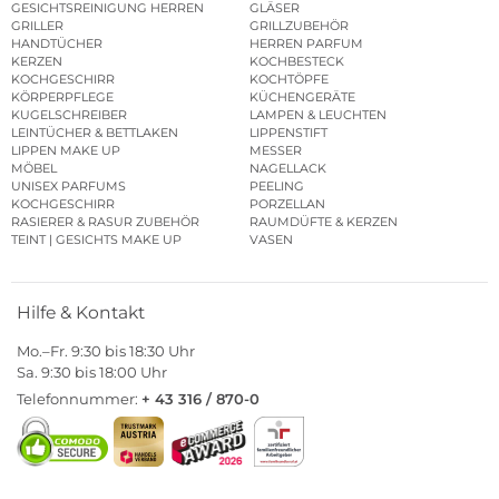
GESICHTSREINIGUNG HERREN
GLÄSER
GRILLER
GRILLZUBEHÖR
HANDTÜCHER
HERREN PARFUM
KERZEN
KOCHBESTECK
KOCHGESCHIRR
KOCHTÖPFE
KÖRPERPFLEGE
KÜCHENGERÄTE
KUGELSCHREIBER
LAMPEN & LEUCHTEN
LEINTÜCHER & BETTLAKEN
LIPPENSTIFT
LIPPEN MAKE UP
MESSER
MÖBEL
NAGELLACK
UNISEX PARFUMS
PEELING
KOCHGESCHIRR
PORZELLAN
RASIERER & RASUR ZUBEHÖR
RAUMDÜFTE & KERZEN
TEINT | GESICHTS MAKE UP
VASEN
Hilfe & Kontakt
Mo.–Fr. 9:30 bis 18:30 Uhr
Sa. 9:30 bis 18:00 Uhr
Telefonnummer:
+ 43 316 / 870-0