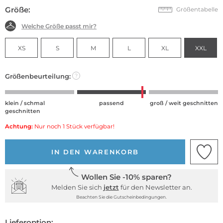
Größe:
Größentabelle
Welche Größe passt mir?
XS
S
M
L
XL
XXL
Größenbeurteilung:
?
klein / schmal
passend
groß / weit geschnitten
geschnitten
Achtung:
Nur noch 1 Stück verfügbar!
IN DEN WARENKORB
Wollen Sie -10% sparen?
Melden Sie sich
jetzt
für den Newsletter an.
Beachten Sie die Gutscheinbedingungen.
Lieferoption: