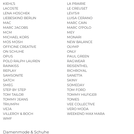
KIEHL’S
LA PRAIRIE
LACOSTE
LE CREUSET
LENA HOSCHEK
LEVI’S®
LIEBESKIND BERLIN
LUISA CERANO
MAC
MARC CAIN
MARC JACOBS
MARC O’POLO
MCM
MEY
MICHAEL KORS
MONARI
MOS MOSH
NEW BALANCE
OFFICINE CREATIVE
OLYMP
ON SCHUHE
ONLY
OPUS
PAUL GREEN
POLO RALPH LAUREN
RAGWEAR
RAINKISS
REISENTHEL
REPLAY
RICHROYAL
SAMSONITE
SANETTA
SATCH
SKINY
SMEG
SOMEDAY
STEP BY STEP
TOM FORD
TOM TAILOR
TOMMY HILFIGER
TOMMY JEANS
TONIES
TRIUMPH
VEE COLLECTIVE
VEJA
VERO MODA
VILLEROY & BOCH
WEEKEND MAX MARA
WMF
Damenmode & Schuhe