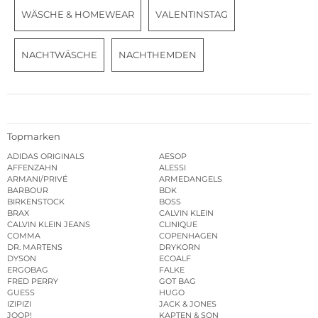
WÄSCHE & HOMEWEAR
VALENTINSTAG
NACHTWÄSCHE
NACHTHEMDEN
Topmarken
ADIDAS ORIGINALS
AESOP
AFFENZAHN
ALESSI
ARMANI/PRIVÉ
ARMEDANGELS
BARBOUR
BDK
BIRKENSTOCK
BOSS
BRAX
CALVIN KLEIN
CALVIN KLEIN JEANS
CLINIQUE
COMMA
COPENHAGEN
DR. MARTENS
DRYKORN
DYSON
ECOALF
ERGOBAG
FALKE
FRED PERRY
GOT BAG
GUESS
HUGO
IZIPIZI
JACK & JONES
JOOP!
KAPTEN & SON