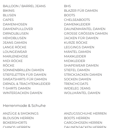
BALLOON / BARREL JEANS
BHS
BIKINIS
BLAZER FÜR DAMEN
BLUSEN
BOOTS
CAPES
CHELSEABOOTS
DAMENHOSEN
DAMENKLEIDER
DAMENPULLOVER
DAUNENMÄNTEL DAMEN
DIRNDLBLUSEN
GROSSE GRÖSSEN DAMEN
HEMDBLUSEN
JACKEN FÜR DAMEN
JEANS DAMEN
KURZE RÖCKE
LANGE RÖCKE
LEGGINGS DAMEN
LOUNGEWEAR
MÄNTEL DAMEN
MARLENEHOSE
MAXIKLEIDER
MIDI RÖCKE
MIDIKLEIDER
RÖCKE
SHAPEWEAR DAMEN
SONNENBRILLEN DAMEN
STIEFEL DAMEN
STIEFELETTEN FÜR DAMEN
STRICKJACKEN DAMEN
SWEATSHIRTS FÜR DAMEN
SOCKEN DAMEN
DIRNDL & TRACHTENKLEIDER
TRENCHCOATS
T-SHIRTS DAMEN
WIDELEG JEANS
WINTERJACKEN DAMEN
WOLLMÄNTEL DAMEN
Herrenmode & Schuhe
ANZÜGE & SMOKINGS
ANZUGSSCHUHE HERREN
BLOUSON HERREN
BOOTS HERREN
BOXERSHORTS
CARGOHOSEN HERREN
CHINOS HERREN
DAUNENJACKEN HERREN