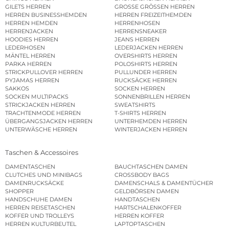
GILETS HERREN
GROSSE GRÖSSEN HERREN
HERREN BUSINESSHEMDEN
HERREN FREIZEITHEMDEN
HERREN HEMDEN
HERRENHOSEN
HERRENJACKEN
HERRENSNEAKER
HOODIES HERREN
JEANS HERREN
LEDERHOSEN
LEDERJACKEN HERREN
MÄNTEL HERREN
OVERSHIRTS HERREN
PARKA HERREN
POLOSHIRTS HERREN
STRICKPULLOVER HERREN
PULLUNDER HERREN
PYJAMAS HERREN
RUCKSÄCKE HERREN
SAKKOS
SOCKEN HERREN
SOCKEN MULTIPACKS
SONNENBRILLEN HERREN
STRICKJACKEN HERREN
SWEATSHIRTS
TRACHTENMODE HERREN
T-SHIRTS HERREN
ÜBERGANGSJACKEN HERREN
UNTERHEMDEN HERREN
UNTERWÄSCHE HERREN
WINTERJACKEN HERREN
Taschen & Accessoires
DAMENTASCHEN
BAUCHTASCHEN DAMEN
CLUTCHES UND MINIBAGS
CROSSBODY BAGS
DAMENRUCKSÄCKE
DAMENSCHALS & DAMENTÜCHER
SHOPPER
GELDBÖRSEN DAMEN
HANDSCHUHE DAMEN
HANDTASCHEN
HERREN REISETASCHEN
HARTSCHALENKOFFER
KOFFER UND TROLLEYS
HERREN KOFFER
HERREN KULTURBEUTEL
LAPTOPTASCHEN