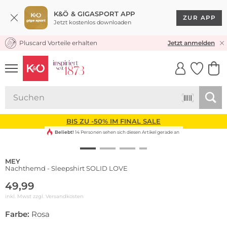
K&Ö & GIGASPORT APP
ZUR APP
Jetzt kostenlos downloaden
Pluscard Vorteile erhalten
KOSTENLOSER VERSAND* & RÜCKVERSAND
Jetzt anmelden
UNSERE APP
CLICK &
CLICK &
COLLECT
RESERVE
BIS ZU -50% IM FINAL SALE
Beliebt!
14 Personen sehen sich diesen Artikel gerade an
MEY
Nachthemd - Sleepshirt SOLID LOVE
49,99
inkl. Mwst zzgl.
Versandkosten
Farbe:
Rosa