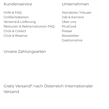
Kundenservice
Unternehmen
Hilfe & FAQ
Standorte / Häuser
Größentabellen
Job & Karriere
Versand & Lieferung
Über uns
Retouren & Reklamationen FAQ
PlusCard
Click & Collect
Presse
Click & Reserve
Newsletter
Gastronomie
Unsere Zahlungsarten
Klarna
Paypal
Mastercard
Visa
Diners
Eps
Shop
Applepay
Amazon
Gratis Versand* nach Österreich Internationaler
Versand