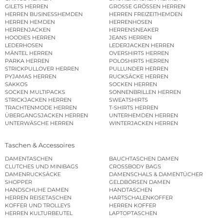
GILETS HERREN
GROSSE GRÖSSEN HERREN
HERREN BUSINESSHEMDEN
HERREN FREIZEITHEMDEN
HERREN HEMDEN
HERRENHOSEN
HERRENJACKEN
HERRENSNEAKER
HOODIES HERREN
JEANS HERREN
LEDERHOSEN
LEDERJACKEN HERREN
MÄNTEL HERREN
OVERSHIRTS HERREN
PARKA HERREN
POLOSHIRTS HERREN
STRICKPULLOVER HERREN
PULLUNDER HERREN
PYJAMAS HERREN
RUCKSÄCKE HERREN
SAKKOS
SOCKEN HERREN
SOCKEN MULTIPACKS
SONNENBRILLEN HERREN
STRICKJACKEN HERREN
SWEATSHIRTS
TRACHTENMODE HERREN
T-SHIRTS HERREN
ÜBERGANGSJACKEN HERREN
UNTERHEMDEN HERREN
UNTERWÄSCHE HERREN
WINTERJACKEN HERREN
Taschen & Accessoires
DAMENTASCHEN
BAUCHTASCHEN DAMEN
CLUTCHES UND MINIBAGS
CROSSBODY BAGS
DAMENRUCKSÄCKE
DAMENSCHALS & DAMENTÜCHER
SHOPPER
GELDBÖRSEN DAMEN
HANDSCHUHE DAMEN
HANDTASCHEN
HERREN REISETASCHEN
HARTSCHALENKOFFER
KOFFER UND TROLLEYS
HERREN KOFFER
HERREN KULTURBEUTEL
LAPTOPTASCHEN