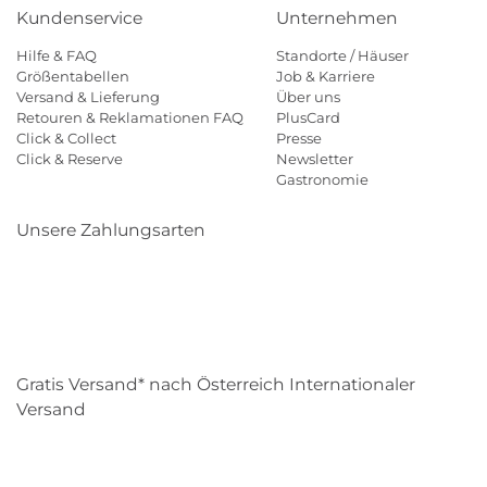
Kundenservice
Unternehmen
Hilfe & FAQ
Standorte / Häuser
Größentabellen
Job & Karriere
Versand & Lieferung
Über uns
Retouren & Reklamationen FAQ
PlusCard
Click & Collect
Presse
Click & Reserve
Newsletter
Gastronomie
Unsere Zahlungsarten
Klarna
Paypal
Mastercard
Visa
Diners
Eps
Shop
Applepay
Amazon
Gratis Versand* nach Österreich Internationaler
Versand