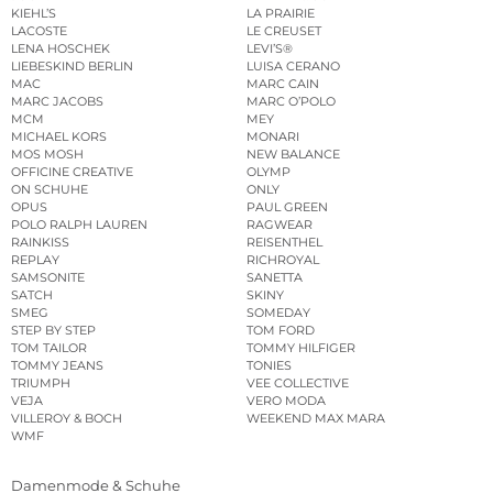
KIEHL’S
LA PRAIRIE
LACOSTE
LE CREUSET
LENA HOSCHEK
LEVI’S®
LIEBESKIND BERLIN
LUISA CERANO
MAC
MARC CAIN
MARC JACOBS
MARC O’POLO
MCM
MEY
MICHAEL KORS
MONARI
MOS MOSH
NEW BALANCE
OFFICINE CREATIVE
OLYMP
ON SCHUHE
ONLY
OPUS
PAUL GREEN
POLO RALPH LAUREN
RAGWEAR
RAINKISS
REISENTHEL
REPLAY
RICHROYAL
SAMSONITE
SANETTA
SATCH
SKINY
SMEG
SOMEDAY
STEP BY STEP
TOM FORD
TOM TAILOR
TOMMY HILFIGER
TOMMY JEANS
TONIES
TRIUMPH
VEE COLLECTIVE
VEJA
VERO MODA
VILLEROY & BOCH
WEEKEND MAX MARA
WMF
Damenmode & Schuhe