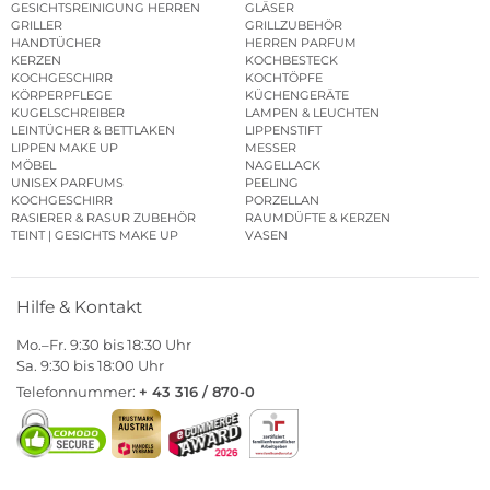
GESICHTSREINIGUNG HERREN
GLÄSER
GRILLER
GRILLZUBEHÖR
HANDTÜCHER
HERREN PARFUM
KERZEN
KOCHBESTECK
KOCHGESCHIRR
KOCHTÖPFE
KÖRPERPFLEGE
KÜCHENGERÄTE
KUGELSCHREIBER
LAMPEN & LEUCHTEN
LEINTÜCHER & BETTLAKEN
LIPPENSTIFT
LIPPEN MAKE UP
MESSER
MÖBEL
NAGELLACK
UNISEX PARFUMS
PEELING
KOCHGESCHIRR
PORZELLAN
RASIERER & RASUR ZUBEHÖR
RAUMDÜFTE & KERZEN
TEINT | GESICHTS MAKE UP
VASEN
Hilfe & Kontakt
Mo.–Fr. 9:30 bis 18:30 Uhr
Sa. 9:30 bis 18:00 Uhr
Telefonnummer:
+ 43 316 / 870-0