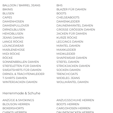
BALLOON / BARREL JEANS
BHS
BIKINIS
BLAZER FÜR DAMEN
BLUSEN
BOOTS
CAPES
CHELSEABOOTS
DAMENHOSEN
DAMENKLEIDER
DAMENPULLOVER
DAUNENMÄNTEL DAMEN
DIRNDLBLUSEN
GROSSE GRÖSSEN DAMEN
HEMDBLUSEN
JACKEN FÜR DAMEN
JEANS DAMEN
KURZE RÖCKE
LANGE RÖCKE
LEGGINGS DAMEN
LOUNGEWEAR
MÄNTEL DAMEN
MARLENEHOSE
MAXIKLEIDER
MIDI RÖCKE
MIDIKLEIDER
RÖCKE
SHAPEWEAR DAMEN
SONNENBRILLEN DAMEN
STIEFEL DAMEN
STIEFELETTEN FÜR DAMEN
STRICKJACKEN DAMEN
SWEATSHIRTS FÜR DAMEN
SOCKEN DAMEN
DIRNDL & TRACHTENKLEIDER
TRENCHCOATS
T-SHIRTS DAMEN
WIDELEG JEANS
WINTERJACKEN DAMEN
WOLLMÄNTEL DAMEN
Herrenmode & Schuhe
ANZÜGE & SMOKINGS
ANZUGSSCHUHE HERREN
BLOUSON HERREN
BOOTS HERREN
BOXERSHORTS
CARGOHOSEN HERREN
CHINOS HERREN
DAUNENJACKEN HERREN