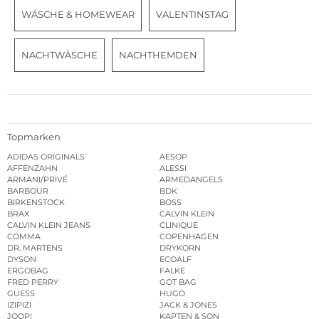
WÄSCHE & HOMEWEAR
VALENTINSTAG
NACHTWÄSCHE
NACHTHEMDEN
Topmarken
ADIDAS ORIGINALS
AESOP
AFFENZAHN
ALESSI
ARMANI/PRIVÉ
ARMEDANGELS
BARBOUR
BDK
BIRKENSTOCK
BOSS
BRAX
CALVIN KLEIN
CALVIN KLEIN JEANS
CLINIQUE
COMMA
COPENHAGEN
DR. MARTENS
DRYKORN
DYSON
ECOALF
ERGOBAG
FALKE
FRED PERRY
GOT BAG
GUESS
HUGO
IZIPIZI
JACK & JONES
JOOP!
KAPTEN & SON