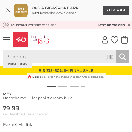
K&Ö & GIGASPORT APP
ZUR APP
Jetzt kostenlos downloaden
Pluscard Vorteile erhalten
KOSTENLOSER VERSAND* & RÜCKVERSAND
Jetzt anmelden
UNSERE APP
CLICK &
CLICK &
COLLECT
RESERVE
Nachhaltig
BIS ZU -50% IM FINAL SALE
Beliebt!
5 Personen sehen sich diesen Artikel gerade an
MEY
Nachthemd - Sleepshirt dream blue
79,99
inkl. Mwst zzgl.
Versandkosten
Farbe:
Hellblau