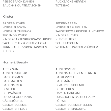
REISEGEPÄCK DAMEN
RUCKSÄCKE HERREN
BAUCH- & GÜRTELTASCHEN
TOTE BAG
Kinder
BILDERBÜCHER
FEDERMAPPEN
HÖRSPIELBOXEN
HÖRSPIELE & FIGUREN
HÖRSPIEL ZUBEHÖR
JAUSENBOX & KINDER LUNCHBOX
JUGENDBÜCHER
KINDERBÜCHER
KINDERGARTENRUCKSACK | KINDERGARTENBEUTEL
KUSCHELTIERE
SACHBÜCHER & KINDERLEXIKA
SCHULTASCHEN
TURNBEUTEL & SPORTTASCHEN
WEIHNACHTSKINDERBÜCHER
KLEIDER
Home & Beauty
AFTER SUN
AUGENCREME
AUGEN MAKE UP
AUGENMAKEUP ENTFERNER
BACKFORMEN
BADTEPPICH
BADEMATTEN
BADEMÄNTEL
BADEZIMMER
BEAUTY GESCHENKE
BESTECK
BETTDECKEN
BETTWÄSCHE
DAMEN PARFUM
DEO & DEODORANTS
DUSCHGEL & BADESCHAUM
GÄSTETÜCHER
FÜR SIE
GESICHTSCREME
GESICHTSCREME HERREN
GESICHTSPFLEGE
GESICHTSREINIGUNG