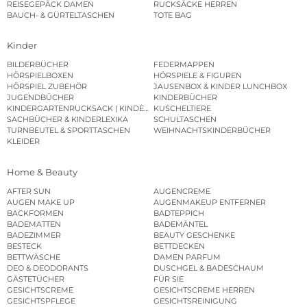
REISEGEPÄCK DAMEN
RUCKSÄCKE HERREN
BAUCH- & GÜRTELTASCHEN
TOTE BAG
Kinder
BILDERBÜCHER
FEDERMAPPEN
HÖRSPIELBOXEN
HÖRSPIELE & FIGUREN
HÖRSPIEL ZUBEHÖR
JAUSENBOX & KINDER LUNCHBOX
JUGENDBÜCHER
KINDERBÜCHER
KINDERGARTENRUCKSACK | KINDERGARTENBEUTEL
KUSCHELTIERE
SACHBÜCHER & KINDERLEXIKA
SCHULTASCHEN
TURNBEUTEL & SPORTTASCHEN
WEIHNACHTSKINDERBÜCHER
KLEIDER
Home & Beauty
AFTER SUN
AUGENCREME
AUGEN MAKE UP
AUGENMAKEUP ENTFERNER
BACKFORMEN
BADTEPPICH
BADEMATTEN
BADEMÄNTEL
BADEZIMMER
BEAUTY GESCHENKE
BESTECK
BETTDECKEN
BETTWÄSCHE
DAMEN PARFUM
DEO & DEODORANTS
DUSCHGEL & BADESCHAUM
GÄSTETÜCHER
FÜR SIE
GESICHTSCREME
GESICHTSCREME HERREN
GESICHTSPFLEGE
GESICHTSREINIGUNG