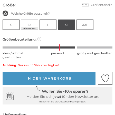
Größe:
Größentabelle
Welche Größe passt mir?
S
M
L
XL
XXL
Alternativen
Größenbeurteilung:
?
klein / schmal
passend
groß / weit geschnitten
geschnitten
Achtung:
Nur noch 1 Stück verfügbar!
IN DEN WARENKORB
Wollen Sie -10% sparen?
Melden Sie sich
jetzt
für den Newsletter an.
Beachten Sie die Gutscheinbedingungen.
Lieferoption: