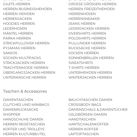
GILETS HERREN
GROSSE GRÖSSEN HERREN
HERREN BUSINESSHEMDEN
HERREN FREIZEITHEMDEN
HERREN HEMDEN
HERRENHOSEN
HERRENJACKEN
HERRENSNEAKER
HOODIES HERREN
JEANS HERREN
LEDERHOSEN
LEDERJACKEN HERREN
MÄNTEL HERREN
OVERSHIRTS HERREN
PARKA HERREN
POLOSHIRTS HERREN
STRICKPULLOVER HERREN
PULLUNDER HERREN
PYJAMAS HERREN
RUCKSÄCKE HERREN
SAKKOS
SOCKEN HERREN
SOCKEN MULTIPACKS
SONNENBRILLEN HERREN
STRICKJACKEN HERREN
SWEATSHIRTS
TRACHTENMODE HERREN
T-SHIRTS HERREN
ÜBERGANGSJACKEN HERREN
UNTERHEMDEN HERREN
UNTERWÄSCHE HERREN
WINTERJACKEN HERREN
Taschen & Accessoires
DAMENTASCHEN
BAUCHTASCHEN DAMEN
CLUTCHES UND MINIBAGS
CROSSBODY BAGS
DAMENRUCKSÄCKE
DAMENSCHALS & DAMENTÜCHER
SHOPPER
GELDBÖRSEN DAMEN
HANDSCHUHE DAMEN
HANDTASCHEN
HERREN REISETASCHEN
HARTSCHALENKOFFER
KOFFER UND TROLLEYS
HERREN KOFFER
HERREN KULTURBEUTEL
LAPTOPTASCHEN