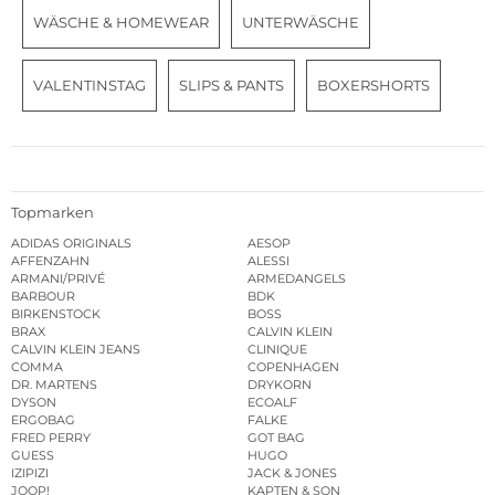
WÄSCHE & HOMEWEAR
UNTERWÄSCHE
VALENTINSTAG
SLIPS & PANTS
BOXERSHORTS
Topmarken
ADIDAS ORIGINALS
AESOP
AFFENZAHN
ALESSI
ARMANI/PRIVÉ
ARMEDANGELS
BARBOUR
BDK
BIRKENSTOCK
BOSS
BRAX
CALVIN KLEIN
CALVIN KLEIN JEANS
CLINIQUE
COMMA
COPENHAGEN
DR. MARTENS
DRYKORN
DYSON
ECOALF
ERGOBAG
FALKE
FRED PERRY
GOT BAG
GUESS
HUGO
IZIPIZI
JACK & JONES
JOOP!
KAPTEN & SON