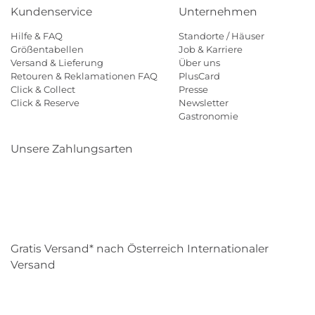
Kundenservice
Unternehmen
Hilfe & FAQ
Standorte / Häuser
Größentabellen
Job & Karriere
Versand & Lieferung
Über uns
Retouren & Reklamationen FAQ
PlusCard
Click & Collect
Presse
Click & Reserve
Newsletter
Gastronomie
Unsere Zahlungsarten
Klarna
Paypal
Mastercard
Visa
Diners
Eps
Shop
Applepay
Amazon
Gratis Versand* nach Österreich Internationaler
Versand