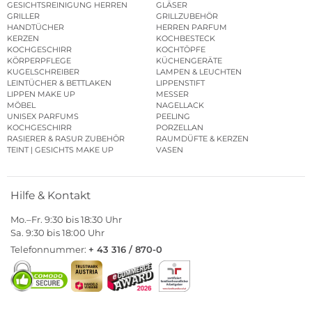
GESICHTSREINIGUNG HERREN
GLÄSER
GRILLER
GRILLZUBEHÖR
HANDTÜCHER
HERREN PARFUM
KERZEN
KOCHBESTECK
KOCHGESCHIRR
KOCHTÖPFE
KÖRPERPFLEGE
KÜCHENGERÄTE
KUGELSCHREIBER
LAMPEN & LEUCHTEN
LEINTÜCHER & BETTLAKEN
LIPPENSTIFT
LIPPEN MAKE UP
MESSER
MÖBEL
NAGELLACK
UNISEX PARFUMS
PEELING
KOCHGESCHIRR
PORZELLAN
RASIERER & RASUR ZUBEHÖR
RAUMDÜFTE & KERZEN
TEINT | GESICHTS MAKE UP
VASEN
Hilfe & Kontakt
Mo.–Fr. 9:30 bis 18:30 Uhr
Sa. 9:30 bis 18:00 Uhr
Telefonnummer:
+ 43 316 / 870-0