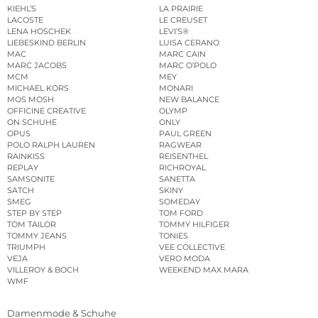
KIEHL’S
LA PRAIRIE
LACOSTE
LE CREUSET
LENA HOSCHEK
LEVI’S®
LIEBESKIND BERLIN
LUISA CERANO
MAC
MARC CAIN
MARC JACOBS
MARC O’POLO
MCM
MEY
MICHAEL KORS
MONARI
MOS MOSH
NEW BALANCE
OFFICINE CREATIVE
OLYMP
ON SCHUHE
ONLY
OPUS
PAUL GREEN
POLO RALPH LAUREN
RAGWEAR
RAINKISS
REISENTHEL
REPLAY
RICHROYAL
SAMSONITE
SANETTA
SATCH
SKINY
SMEG
SOMEDAY
STEP BY STEP
TOM FORD
TOM TAILOR
TOMMY HILFIGER
TOMMY JEANS
TONIES
TRIUMPH
VEE COLLECTIVE
VEJA
VERO MODA
VILLEROY & BOCH
WEEKEND MAX MARA
WMF
Damenmode & Schuhe