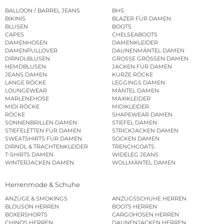
BALLOON / BARREL JEANS
BHS
BIKINIS
BLAZER FÜR DAMEN
BLUSEN
BOOTS
CAPES
CHELSEABOOTS
DAMENHOSEN
DAMENKLEIDER
DAMENPULLOVER
DAUNENMÄNTEL DAMEN
DIRNDLBLUSEN
GROSSE GRÖSSEN DAMEN
HEMDBLUSEN
JACKEN FÜR DAMEN
JEANS DAMEN
KURZE RÖCKE
LANGE RÖCKE
LEGGINGS DAMEN
LOUNGEWEAR
MÄNTEL DAMEN
MARLENEHOSE
MAXIKLEIDER
MIDI RÖCKE
MIDIKLEIDER
RÖCKE
SHAPEWEAR DAMEN
SONNENBRILLEN DAMEN
STIEFEL DAMEN
STIEFELETTEN FÜR DAMEN
STRICKJACKEN DAMEN
SWEATSHIRTS FÜR DAMEN
SOCKEN DAMEN
DIRNDL & TRACHTENKLEIDER
TRENCHCOATS
T-SHIRTS DAMEN
WIDELEG JEANS
WINTERJACKEN DAMEN
WOLLMÄNTEL DAMEN
Herrenmode & Schuhe
ANZÜGE & SMOKINGS
ANZUGSSCHUHE HERREN
BLOUSON HERREN
BOOTS HERREN
BOXERSHORTS
CARGOHOSEN HERREN
CHINOS HERREN
DAUNENJACKEN HERREN