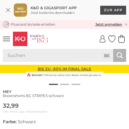
K&Ö & GIGASPORT APP
ZUR APP
Jetzt kostenlos downloaden
Pluscard Vorteile erhalten
KOSTENLOSER VERSAND* & RÜCKVERSAND
Jetzt anmelden
UNSERE APP
CLICK &
CLICK &
COLLECT
RESERVE
BIS ZU -50% IM FINAL SALE
Beliebt!
5 Personen sehen sich diesen Artikel gerade an
MEY
Boxershorts BC STRIPES schwarz
32,99
inkl. Mwst zzgl.
Versandkosten
Farbe:
Schwarz