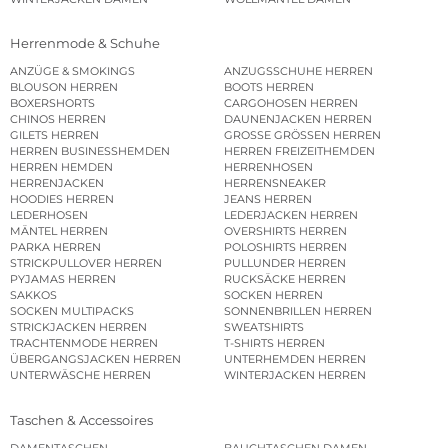
Herrenmode & Schuhe
ANZÜGE & SMOKINGS
ANZUGSSCHUHE HERREN
BLOUSON HERREN
BOOTS HERREN
BOXERSHORTS
CARGOHOSEN HERREN
CHINOS HERREN
DAUNENJACKEN HERREN
GILETS HERREN
GROSSE GRÖSSEN HERREN
HERREN BUSINESSHEMDEN
HERREN FREIZEITHEMDEN
HERREN HEMDEN
HERRENHOSEN
HERRENJACKEN
HERRENSNEAKER
HOODIES HERREN
JEANS HERREN
LEDERHOSEN
LEDERJACKEN HERREN
MÄNTEL HERREN
OVERSHIRTS HERREN
PARKA HERREN
POLOSHIRTS HERREN
STRICKPULLOVER HERREN
PULLUNDER HERREN
PYJAMAS HERREN
RUCKSÄCKE HERREN
SAKKOS
SOCKEN HERREN
SOCKEN MULTIPACKS
SONNENBRILLEN HERREN
STRICKJACKEN HERREN
SWEATSHIRTS
TRACHTENMODE HERREN
T-SHIRTS HERREN
ÜBERGANGSJACKEN HERREN
UNTERHEMDEN HERREN
UNTERWÄSCHE HERREN
WINTERJACKEN HERREN
Taschen & Accessoires
DAMENTASCHEN
BAUCHTASCHEN DAMEN