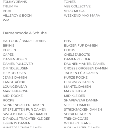
TOMMY JEANS
TONIES
TRIUMPH
VEE COLLECTIVE
VEJA
VERO MODA
VILLEROY & BOCH
WEEKEND MAX MARA
WMF
Damenmode & Schuhe
BALLOON / BARREL JEANS
BHS
BIKINIS
BLAZER FÜR DAMEN
BLUSEN
BOOTS
CAPES
CHELSEABOOTS
DAMENHOSEN
DAMENKLEIDER
DAMENPULLOVER
DAUNENMÄNTEL DAMEN
DIRNDLBLUSEN
GROSSE GRÖSSEN DAMEN
HEMDBLUSEN
JACKEN FÜR DAMEN
JEANS DAMEN
KURZE RÖCKE
LANGE RÖCKE
LEGGINGS DAMEN
LOUNGEWEAR
MÄNTEL DAMEN
MARLENEHOSE
MAXIKLEIDER
MIDI RÖCKE
MIDIKLEIDER
RÖCKE
SHAPEWEAR DAMEN
SONNENBRILLEN DAMEN
STIEFEL DAMEN
STIEFELETTEN FÜR DAMEN
STRICKJACKEN DAMEN
SWEATSHIRTS FÜR DAMEN
SOCKEN DAMEN
DIRNDL & TRACHTENKLEIDER
TRENCHCOATS
T-SHIRTS DAMEN
WIDELEG JEANS
WINTERJACKEN DAMEN
WOLLMÄNTEL DAMEN