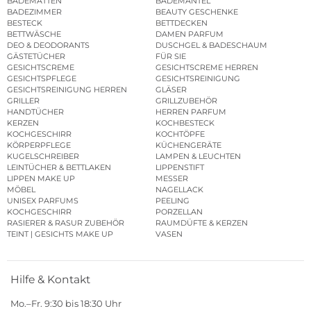
BADEMATTEN
BADEMÄNTEL
BADEZIMMER
BEAUTY GESCHENKE
BESTECK
BETTDECKEN
BETTWÄSCHE
DAMEN PARFUM
DEO & DEODORANTS
DUSCHGEL & BADESCHAUM
GÄSTETÜCHER
FÜR SIE
GESICHTSCREME
GESICHTSCREME HERREN
GESICHTSPFLEGE
GESICHTSREINIGUNG
GESICHTSREINIGUNG HERREN
GLÄSER
GRILLER
GRILLZUBEHÖR
HANDTÜCHER
HERREN PARFUM
KERZEN
KOCHBESTECK
KOCHGESCHIRR
KOCHTÖPFE
KÖRPERPFLEGE
KÜCHENGERÄTE
KUGELSCHREIBER
LAMPEN & LEUCHTEN
LEINTÜCHER & BETTLAKEN
LIPPENSTIFT
LIPPEN MAKE UP
MESSER
MÖBEL
NAGELLACK
UNISEX PARFUMS
PEELING
KOCHGESCHIRR
PORZELLAN
RASIERER & RASUR ZUBEHÖR
RAUMDÜFTE & KERZEN
TEINT | GESICHTS MAKE UP
VASEN
Hilfe & Kontakt
Mo.–Fr. 9:30 bis 18:30 Uhr