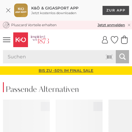
K&Ö & GIGASPORT APP
ZUR APP
Jetzt kostenlos downloaden
Pluscard Vorteile erhalten
KOSTENLOSER VERSAND* & RÜCKVERSAND
Jetzt anmelden
UNSERE APP
CLICK &
CLICK &
COLLECT
RESERVE
BIS ZU -50% IM FINAL SALE
Passende Alternativen