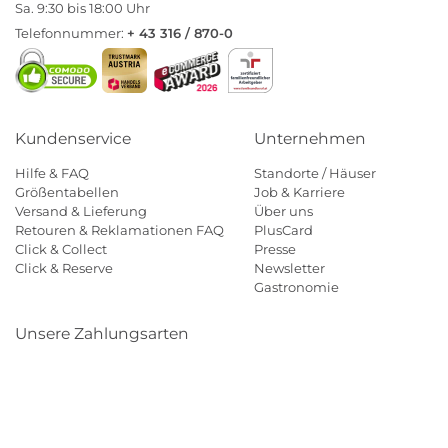
Sa. 9:30 bis 18:00 Uhr
Telefonnummer:
+ 43 316 / 870-0
Kundenservice
Unternehmen
Hilfe & FAQ
Standorte / Häuser
Größentabellen
Job & Karriere
Versand & Lieferung
Über uns
Retouren & Reklamationen FAQ
PlusCard
Click & Collect
Presse
Click & Reserve
Newsletter
Gastronomie
Unsere Zahlungsarten
Klarna
Paypal
Mastercard
Visa
Diners
Eps
Shop
Applepay
Amazon