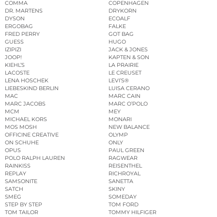
COMMA
COPENHAGEN
DR. MARTENS
DRYKORN
DYSON
ECOALF
ERGOBAG
FALKE
FRED PERRY
GOT BAG
GUESS
HUGO
IZIPIZI
JACK & JONES
JOOP!
KAPTEN & SON
KIEHL’S
LA PRAIRIE
LACOSTE
LE CREUSET
LENA HOSCHEK
LEVI’S®
LIEBESKIND BERLIN
LUISA CERANO
MAC
MARC CAIN
MARC JACOBS
MARC O’POLO
MCM
MEY
MICHAEL KORS
MONARI
MOS MOSH
NEW BALANCE
OFFICINE CREATIVE
OLYMP
ON SCHUHE
ONLY
OPUS
PAUL GREEN
POLO RALPH LAUREN
RAGWEAR
RAINKISS
REISENTHEL
REPLAY
RICHROYAL
SAMSONITE
SANETTA
SATCH
SKINY
SMEG
SOMEDAY
STEP BY STEP
TOM FORD
TOM TAILOR
TOMMY HILFIGER