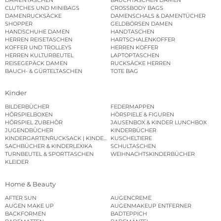
CLUTCHES UND MINIBAGS
CROSSBODY BAGS
DAMENRUCKSÄCKE
DAMENSCHALS & DAMENTÜCHER
SHOPPER
GELDBÖRSEN DAMEN
HANDSCHUHE DAMEN
HANDTASCHEN
HERREN REISETASCHEN
HARTSCHALENKOFFER
KOFFER UND TROLLEYS
HERREN KOFFER
HERREN KULTURBEUTEL
LAPTOPTASCHEN
REISEGEPÄCK DAMEN
RUCKSÄCKE HERREN
BAUCH- & GÜRTELTASCHEN
TOTE BAG
Kinder
BILDERBÜCHER
FEDERMAPPEN
HÖRSPIELBOXEN
HÖRSPIELE & FIGUREN
HÖRSPIEL ZUBEHÖR
JAUSENBOX & KINDER LUNCHBOX
JUGENDBÜCHER
KINDERBÜCHER
KINDERGARTENRUCKSACK | KINDERGARTENBEUTEL
KUSCHELTIERE
SACHBÜCHER & KINDERLEXIKA
SCHULTASCHEN
TURNBEUTEL & SPORTTASCHEN
WEIHNACHTSKINDERBÜCHER
KLEIDER
Home & Beauty
AFTER SUN
AUGENCREME
AUGEN MAKE UP
AUGENMAKEUP ENTFERNER
BACKFORMEN
BADTEPPICH