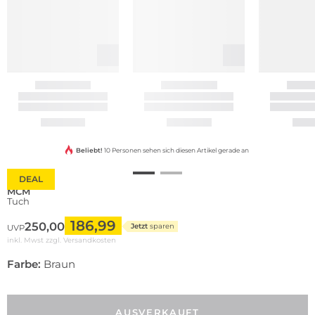
Beliebt!
10 Personen sehen sich diesen Artikel gerade an
DEAL
MCM
Tuch
186,99
250,00
Jetzt
sparen
UVP
inkl. Mwst zzgl.
Versandkosten
Farbe:
Braun
AUSVERKAUFT